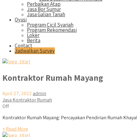
Perbaikan Atap
Jasa Bor Sumur
Jasa Galian Tanah
Qyusi
Program Cicil Syariah
Program Rekomendasi
Loker
Berita
Contact
Jadwalkan Survey
Kontraktor Rumah Mayang
April 27, 2022
admin
Jasa Kontraktor Rumah
Off
Kontraktor Rumah Mayang: Percayakan Pendirian Rumah Khayal
+ Read More