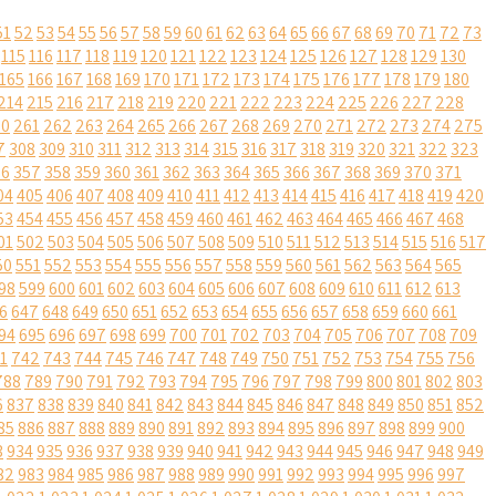
51
52
53
54
55
56
57
58
59
60
61
62
63
64
65
66
67
68
69
70
71
72
73
115
116
117
118
119
120
121
122
123
124
125
126
127
128
129
130
165
166
167
168
169
170
171
172
173
174
175
176
177
178
179
180
214
215
216
217
218
219
220
221
222
223
224
225
226
227
228
60
261
262
263
264
265
266
267
268
269
270
271
272
273
274
275
7
308
309
310
311
312
313
314
315
316
317
318
319
320
321
322
323
56
357
358
359
360
361
362
363
364
365
366
367
368
369
370
371
04
405
406
407
408
409
410
411
412
413
414
415
416
417
418
419
420
53
454
455
456
457
458
459
460
461
462
463
464
465
466
467
468
01
502
503
504
505
506
507
508
509
510
511
512
513
514
515
516
517
50
551
552
553
554
555
556
557
558
559
560
561
562
563
564
565
98
599
600
601
602
603
604
605
606
607
608
609
610
611
612
613
6
647
648
649
650
651
652
653
654
655
656
657
658
659
660
661
94
695
696
697
698
699
700
701
702
703
704
705
706
707
708
709
1
742
743
744
745
746
747
748
749
750
751
752
753
754
755
756
788
789
790
791
792
793
794
795
796
797
798
799
800
801
802
803
6
837
838
839
840
841
842
843
844
845
846
847
848
849
850
851
852
85
886
887
888
889
890
891
892
893
894
895
896
897
898
899
900
3
934
935
936
937
938
939
940
941
942
943
944
945
946
947
948
949
82
983
984
985
986
987
988
989
990
991
992
993
994
995
996
997