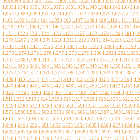
998
999
1,000
1,001
1,002
1,003
1,004
1,005
1,006
1,007
1,008
1,009
1,033
1,034
1,035
1,036
1,037
1,038
1,039
1,040
1,041
1,042
1,043
1,0
1,067
1,068
1,069
1,070
1,071
1,072
1,073
1,074
1,075
1,076
1,077
1
1,101
1,102
1,103
1,104
1,105
1,106
1,107
1,108
1,109
1,110
1,111
1,112
1,136
1,137
1,138
1,139
1,140
1,141
1,142
1,143
1,144
1,145
1,146
1,14
1,171
1,172
1,173
1,174
1,175
1,176
1,177
1,178
1,179
1,180
1,181
1,1
1,206
1,207
1,208
1,209
1,210
1,211
1,212
1,213
1,214
1,215
1,216
1,
1,240
1,241
1,242
1,243
1,244
1,245
1,246
1,247
1,248
1,249
1,250
1
1,273
1,274
1,275
1,276
1,277
1,278
1,279
1,280
1,281
1,282
1,283
1,307
1,308
1,309
1,310
1,311
1,312
1,313
1,314
1,315
1,316
1,317
1,31
1,341
1,342
1,343
1,344
1,345
1,346
1,347
1,348
1,349
1,350
1,351
1,3
1,375
1,376
1,377
1,378
1,379
1,380
1,381
1,382
1,383
1,384
1,385
1,
1,409
1,410
1,411
1,412
1,413
1,414
1,415
1,416
1,417
1,418
1,419
1,42
1,443
1,444
1,445
1,446
1,447
1,448
1,449
1,450
1,451
1,452
1,453
1,4
1,477
1,478
1,479
1,480
1,481
1,482
1,483
1,484
1,485
1,486
1,487
1,
1,511
1,512
1,513
1,514
1,515
1,516
1,517
1,518
1,519
1,520
1,521
1,5
1,545
1,546
1,547
1,548
1,549
1,550
1,551
1,552
1,553
1,554
1,555
1,5
1,579
1,580
1,581
1,582
1,583
1,584
1,585
1,586
1,587
1,588
1,589
1,
1,614
1,615
1,616
1,617
1,618
1,619
1,620
1,621
1,622
1,623
1,624
1,6
1,648
1,649
1,650
1,651
1,652
1,653
1,654
1,655
1,656
1,657
1,658
1,6
1,682
1,683
1,684
1,685
1,686
1,687
1,688
1,689
1,690
1,691
1,692
1,
1,716
1,717
1,718
1,719
1,720
1,721
1,722
1,723
1,724
1,725
1,726