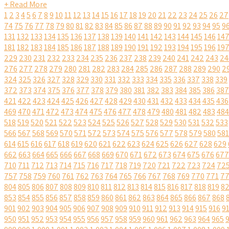
+ Read More
1
2
3
4
5
6
7
8
9
10
11
12
13
14
15
16
17
18
19
20
21
22
23
24
25
26
27
74
75
76
77
78
79
80
81
82
83
84
85
86
87
88
89
90
91
92
93
94
95
9
131
132
133
134
135
136
137
138
139
140
141
142
143
144
145
146
14
181
182
183
184
185
186
187
188
189
190
191
192
193
194
195
196
19
229
230
231
232
233
234
235
236
237
238
239
240
241
242
243
24
276
277
278
279
280
281
282
283
284
285
286
287
288
289
290
2
324
325
326
327
328
329
330
331
332
333
334
335
336
337
338
339
372
373
374
375
376
377
378
379
380
381
382
383
384
385
386
387
421
422
423
424
425
426
427
428
429
430
431
432
433
434
435
436
469
470
471
472
473
474
475
476
477
478
479
480
481
482
483
484
518
519
520
521
522
523
524
525
526
527
528
529
530
531
532
533
566
567
568
569
570
571
572
573
574
575
576
577
578
579
580
581
614
615
616
617
618
619
620
621
622
623
624
625
626
627
628
629
662
663
664
665
666
667
668
669
670
671
672
673
674
675
676
677
710
711
712
713
714
715
716
717
718
719
720
721
722
723
724
72
757
758
759
760
761
762
763
764
765
766
767
768
769
770
771
7
804
805
806
807
808
809
810
811
812
813
814
815
816
817
818
819
8
853
854
855
856
857
858
859
860
861
862
863
864
865
866
867
868
901
902
903
904
905
906
907
908
909
910
911
912
913
914
915
916
9
950
951
952
953
954
955
956
957
958
959
960
961
962
963
964
965