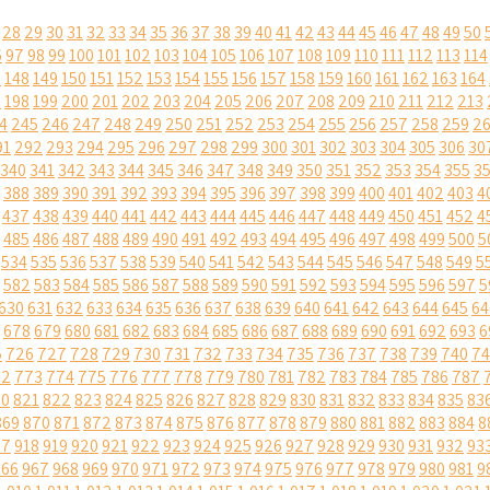
28
29
30
31
32
33
34
35
36
37
38
39
40
41
42
43
44
45
46
47
48
49
50
6
97
98
99
100
101
102
103
104
105
106
107
108
109
110
111
112
113
114
7
148
149
150
151
152
153
154
155
156
157
158
159
160
161
162
163
164
7
198
199
200
201
202
203
204
205
206
207
208
209
210
211
212
213
4
245
246
247
248
249
250
251
252
253
254
255
256
257
258
259
2
91
292
293
294
295
296
297
298
299
300
301
302
303
304
305
306
30
340
341
342
343
344
345
346
347
348
349
350
351
352
353
354
355
3
388
389
390
391
392
393
394
395
396
397
398
399
400
401
402
403
4
437
438
439
440
441
442
443
444
445
446
447
448
449
450
451
452
4
485
486
487
488
489
490
491
492
493
494
495
496
497
498
499
500
5
534
535
536
537
538
539
540
541
542
543
544
545
546
547
548
549
5
582
583
584
585
586
587
588
589
590
591
592
593
594
595
596
597
5
630
631
632
633
634
635
636
637
638
639
640
641
642
643
644
645
64
678
679
680
681
682
683
684
685
686
687
688
689
690
691
692
693
6
5
726
727
728
729
730
731
732
733
734
735
736
737
738
739
740
74
72
773
774
775
776
777
778
779
780
781
782
783
784
785
786
787
20
821
822
823
824
825
826
827
828
829
830
831
832
833
834
835
83
869
870
871
872
873
874
875
876
877
878
879
880
881
882
883
884
8
17
918
919
920
921
922
923
924
925
926
927
928
929
930
931
932
93
966
967
968
969
970
971
972
973
974
975
976
977
978
979
980
981
9