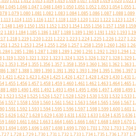
1,010
1,011
1,012
1,013
1,014
1,015
1,016
1,017
1,018
1,019
1,020
1,021
44
1,045
1,046
1,047
1,048
1,049
1,050
1,051
1,052
1,053
1,054
1,055
1
,078
1,079
1,080
1,081
1,082
1,083
1,084
1,085
1,086
1,087
1,088
1,089
1,113
1,114
1,115
1,116
1,117
1,118
1,119
1,120
1,121
1,122
1,123
1,124
7
1,148
1,149
1,150
1,151
1,152
1,153
1,154
1,155
1,156
1,157
1,158
1,159
82
1,183
1,184
1,185
1,186
1,187
1,188
1,189
1,190
1,191
1,192
1,193
1,1
217
1,218
1,219
1,220
1,221
1,222
1,223
1,224
1,225
1,226
1,227
1,2
,251
1,252
1,253
1,254
1,255
1,256
1,257
1,258
1,259
1,260
1,261
1,2
1,284
1,285
1,286
1,287
1,288
1,289
1,290
1,291
1,292
1,293
1,294
1,
8
1,319
1,320
1,321
1,322
1,323
1,324
1,325
1,326
1,327
1,328
1,329
1
52
1,353
1,354
1,355
1,356
1,357
1,358
1,359
1,360
1,361
1,362
1,363
1
386
1,387
1,388
1,389
1,390
1,391
1,392
1,393
1,394
1,395
1,396
1,397
0
1,421
1,422
1,423
1,424
1,425
1,426
1,427
1,428
1,429
1,430
1,431
1
54
1,455
1,456
1,457
1,458
1,459
1,460
1,461
1,462
1,463
1,464
1,465
1
488
1,489
1,490
1,491
1,492
1,493
1,494
1,495
1,496
1,497
1,498
1,499
1
22
1,523
1,524
1,525
1,526
1,527
1,528
1,529
1,530
1,531
1,532
1,533
1
56
1,557
1,558
1,559
1,560
1,561
1,562
1,563
1,564
1,565
1,566
1,567
1
590
1,591
1,592
1,593
1,594
1,595
1,596
1,597
1,598
1,599
1,600
1,601
1
25
1,626
1,627
1,628
1,629
1,630
1,631
1,632
1,633
1,634
1,635
1,636
1
59
1,660
1,661
1,662
1,663
1,664
1,665
1,666
1,667
1,668
1,669
1,670
1
693
1,694
1,695
1,696
1,697
1,698
1,699
1,700
1,701
1,702
1,703
1,704
1,727
1,728
1,729
1,730
1,731
1,732
1,733
1,734
1,735
1,736
1,737
1,