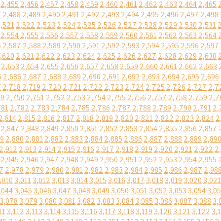
2,455
2,456
2,457
2,458
2,459
2,460
2,461
2,462
2,463
2,464
2,465
7
2,488
2,489
2,490
2,491
2,492
2,493
2,494
2,495
2,496
2,497
2,498
,521
2,522
2,523
2,524
2,525
2,526
2,527
2,528
2,529
2,530
2,531
2,554
2,555
2,556
2,557
2,558
2,559
2,560
2,561
2,562
2,563
2,564
6
2,587
2,588
2,589
2,590
2,591
2,592
2,593
2,594
2,595
2,596
2,597
,620
2,621
2,622
2,623
2,624
2,625
2,626
2,627
2,628
2,629
2,630
2,653
2,654
2,655
2,656
2,657
2,658
2,659
2,660
2,661
2,662
2,663
5
2,686
2,687
2,688
2,689
2,690
2,691
2,692
2,693
2,694
2,695
2,696
7
2,718
2,719
2,720
2,721
2,722
2,723
2,724
2,725
2,726
2,727
2,7
49
2,750
2,751
2,752
2,753
2,754
2,755
2,756
2,757
2,758
2,759
2,7
781
2,782
2,783
2,784
2,785
2,786
2,787
2,788
2,789
2,790
2,791
2,
2,814
2,815
2,816
2,817
2,818
2,819
2,820
2,821
2,822
2,823
2,824
2
2,847
2,848
2,849
2,850
2,851
2,852
2,853
2,854
2,855
2,856
2,857
79
2,880
2,881
2,882
2,883
2,884
2,885
2,886
2,887
2,888
2,889
2,89
2,912
2,913
2,914
2,915
2,916
2,917
2,918
2,919
2,920
2,921
2,922
2
2,945
2,946
2,947
2,948
2,949
2,950
2,951
2,952
2,953
2,954
2,955
7
2,978
2,979
2,980
2,981
2,982
2,983
2,984
2,985
2,986
2,987
2,98
,010
3,011
3,012
3,013
3,014
3,015
3,016
3,017
3,018
3,019
3,020
3,021
,044
3,045
3,046
3,047
3,048
3,049
3,050
3,051
3,052
3,053
3,054
3,0
3,078
3,079
3,080
3,081
3,082
3,083
3,084
3,085
3,086
3,087
3,088
3,
11
3,112
3,113
3,114
3,115
3,116
3,117
3,118
3,119
3,120
3,121
3,122
3,