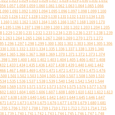
1,022
1,023
1,024
1,025
1,026
1,027
1,028
1,029
1,030
1,031
1,032
,056
1,057
1,058
1,059
1,060
1,061
1,062
1,063
1,064
1,065
1,066
1,090
1,091
1,092
1,093
1,094
1,095
1,096
1,097
1,098
1,099
1,100
1,125
1,126
1,127
1,128
1,129
1,130
1,131
1,132
1,133
1,134
1,135
1,160
1,161
1,162
1,163
1,164
1,165
1,166
1,167
1,168
1,169
1,170
94
1,195
1,196
1,197
1,198
1,199
1,200
1,201
1,202
1,203
1,204
1,205
28
1,229
1,230
1,231
1,232
1,233
1,234
1,235
1,236
1,237
1,238
1,239
62
1,263
1,264
1,265
1,266
1,267
1,268
1,269
1,270
1,271
1,272
295
1,296
1,297
1,298
1,299
1,300
1,301
1,302
1,303
1,304
1,305
1,306
,330
1,331
1,332
1,333
1,334
1,335
1,336
1,337
1,338
1,339
1,340
,364
1,365
1,366
1,367
1,368
1,369
1,370
1,371
1,372
1,373
1,374
1,398
1,399
1,400
1,401
1,402
1,403
1,404
1,405
1,406
1,407
1,408
,432
1,433
1,434
1,435
1,436
1,437
1,438
1,439
1,440
1,441
1,442
,466
1,467
1,468
1,469
1,470
1,471
1,472
1,473
1,474
1,475
1,476
,500
1,501
1,502
1,503
1,504
1,505
1,506
1,507
1,508
1,509
1,510
,534
1,535
1,536
1,537
1,538
1,539
1,540
1,541
1,542
1,543
1,544
,568
1,569
1,570
1,571
1,572
1,573
1,574
1,575
1,576
1,577
1,578
,602
1,603
1,604
1,605
1,606
1,607
1,608
1,609
1,610
1,611
1,612
1,613
,637
1,638
1,639
1,640
1,641
1,642
1,643
1,644
1,645
1,646
1,647
,671
1,672
1,673
1,674
1,675
1,676
1,677
1,678
1,679
1,680
1,681
1,705
1,706
1,707
1,708
1,709
1,710
1,711
1,712
1,713
1,714
1,715
738
1,739
1,740
1,741
1,742
1,743
1,744
1,745
1,746
1,747
1,748