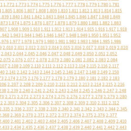
71
1,772
1,773
1,774
1,775
1,776
1,777
1,778
1,779
1,780
1,781
4
1,805
1,806
1,807
1,808
1,809
1,810
1,811
1,812
1,813
1,814
1,815
1,839
1,840
1,841
1,842
1,843
1,844
1,845
1,846
1,847
1,848
1,849
,873
1,874
1,875
1,876
1,877
1,878
1,879
1,880
1,881
1,882
1,883
,907
1,908
1,909
1,910
1,911
1,912
1,913
1,914
1,915
1,916
1,917
1,918
1,942
1,943
1,944
1,945
1,946
1,947
1,948
1,949
1,950
1,951
1,952
1,976
1,977
1,978
1,979
1,980
1,981
1,982
1,983
1,984
1,985
1,986
9
2,010
2,011
2,012
2,013
2,014
2,015
2,016
2,017
2,018
2,019
2,020
2,043
2,044
2,045
2,046
2,047
2,048
2,049
2,050
2,051
2,052
2,075
2,076
2,077
2,078
2,079
2,080
2,081
2,082
2,083
2,084
,107
2,108
2,109
2,110
2,111
2,112
2,113
2,114
2,115
2,116
2,117
140
2,141
2,142
2,143
2,144
2,145
2,146
2,147
2,148
2,149
2,150
73
2,174
2,175
2,176
2,177
2,178
2,179
2,180
2,181
2,182
2,183
206
2,207
2,208
2,209
2,210
2,211
2,212
2,213
2,214
2,215
2,216
238
2,239
2,240
2,241
2,242
2,243
2,244
2,245
2,246
2,247
2,248
70
2,271
2,272
2,273
2,274
2,275
2,276
2,277
2,278
2,279
2,280
02
2,303
2,304
2,305
2,306
2,307
2,308
2,309
2,310
2,311
2,312
2,335
2,336
2,337
2,338
2,339
2,340
2,341
2,342
2,343
2,344
2,345
2,368
2,369
2,370
2,371
2,372
2,373
2,374
2,375
2,376
2,377
2,400
2,401
2,402
2,403
2,404
2,405
2,406
2,407
2,408
2,409
2,410
2,433
2,434
2,435
2,436
2,437
2,438
2,439
2,440
2,441
2,442
2,443