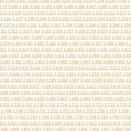
45
3,146
3,147
3,148
3,149
3,150
3,151
3,152
3,153
3,154
3,155
3,156
3
,179
3,180
3,181
3,182
3,183
3,184
3,185
3,186
3,187
3,188
3,189
3,190
3,213
3,214
3,215
3,216
3,217
3,218
3,219
3,220
3,221
3,222
3,223
3
3,246
3,247
3,248
3,249
3,250
3,251
3,252
3,253
3,254
3,255
3,256
8
3,279
3,280
3,281
3,282
3,283
3,284
3,285
3,286
3,287
3,288
3,28
,311
3,312
3,313
3,314
3,315
3,316
3,317
3,318
3,319
3,320
3,321
3,32
,345
3,346
3,347
3,348
3,349
3,350
3,351
3,352
3,353
3,354
3,355
3,3
3,379
3,380
3,381
3,382
3,383
3,384
3,385
3,386
3,387
3,388
3,389
3,
,412
3,413
3,414
3,415
3,416
3,417
3,418
3,419
3,420
3,421
3,422
3,42
,446
3,447
3,448
3,449
3,450
3,451
3,452
3,453
3,454
3,455
3,456
3,4
3,480
3,481
3,482
3,483
3,484
3,485
3,486
3,487
3,488
3,489
3,490
3,
,513
3,514
3,515
3,516
3,517
3,518
3,519
3,520
3,521
3,522
3,523
3,52
,547
3,548
3,549
3,550
3,551
3,552
3,553
3,554
3,555
3,556
3,557
3,5
3,581
3,582
3,583
3,584
3,585
3,586
3,587
3,588
3,589
3,590
3,591
3,
614
3,615
3,616
3,617
3,618
3,619
3,620
3,621
3,622
3,623
3,624
3,62
,648
3,649
3,650
3,651
3,652
3,653
3,654
3,655
3,656
3,657
3,658
3,6
3,682
3,683
3,684
3,685
3,686
3,687
3,688
3,689
3,690
3,691
3,692
3,
3,715
3,716
3,717
3,718
3,719
3,720
3,721
3,722
3,723
3,724
3,725
3
3,748
3,749
3,750
3,751
3,752
3,753
3,754
3,755
3,756
3,757
3,758
80
3,781
3,782
3,783
3,784
3,785
3,786
3,787
3,788
3,789
3,790
3,791
814
3,815
3,816
3,817
3,818
3,819
3,820
3,821
3,822
3,823
3,824
3,82
,848
3,849
3,850
3,851
3,852
3,853
3,854
3,855
3,856
3,857
3,858
3,8