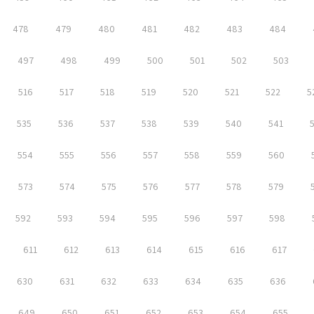
478
479
480
481
482
483
484
497
498
499
500
501
502
503
516
517
518
519
520
521
522
5
535
536
537
538
539
540
541
554
555
556
557
558
559
560
573
574
575
576
577
578
579
592
593
594
595
596
597
598
611
612
613
614
615
616
617
630
631
632
633
634
635
636
649
650
651
652
653
654
655