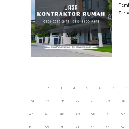
Pemb
Terb
1
2
3
4
5
6
7
8
24
25
26
27
28
29
30
46
47
48
49
50
51
52
68
69
70
71
72
73
74