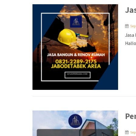
Ja
Sep
Jasa 
Hallo 
Pe
Sep