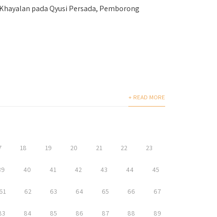
hayalan pada Qyusi Persada, Pemborong
+ READ MORE
7
18
19
20
21
22
23
39
40
41
42
43
44
45
61
62
63
64
65
66
67
83
84
85
86
87
88
89