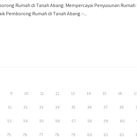
orong Rumah di Tanah Abang: Mempercayai Penyusunan Rumah K
aik Pemborong Rumah di Tanah Abang –...
9
10
11
12
13
14
15
16
1
31
32
33
34
35
36
37
38
53
54
55
56
57
58
59
60
75
76
77
78
79
80
81
82