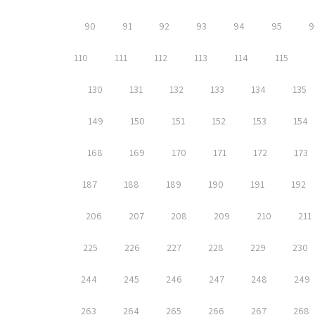
90
91
92
93
94
95
9
110
111
112
113
114
115
130
131
132
133
134
135
149
150
151
152
153
154
168
169
170
171
172
173
187
188
189
190
191
192
206
207
208
209
210
211
225
226
227
228
229
230
244
245
246
247
248
249
263
264
265
266
267
268