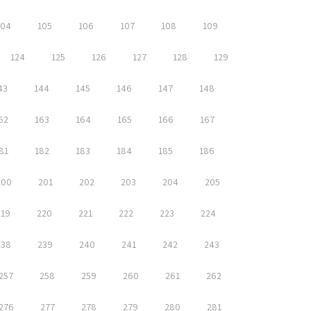
104
105
106
107
108
109
124
125
126
127
128
129
43
144
145
146
147
148
62
163
164
165
166
167
81
182
183
184
185
186
200
201
202
203
204
205
219
220
221
222
223
224
238
239
240
241
242
243
257
258
259
260
261
262
276
277
278
279
280
281