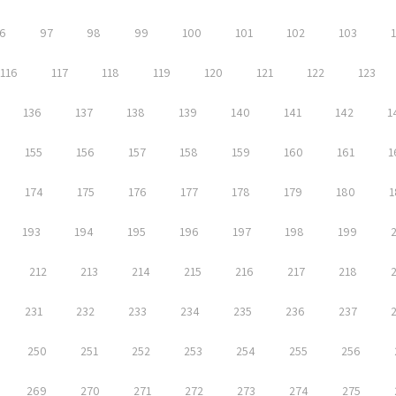
6
97
98
99
100
101
102
103
116
117
118
119
120
121
122
123
136
137
138
139
140
141
142
1
155
156
157
158
159
160
161
1
174
175
176
177
178
179
180
1
193
194
195
196
197
198
199
212
213
214
215
216
217
218
231
232
233
234
235
236
237
250
251
252
253
254
255
256
269
270
271
272
273
274
275