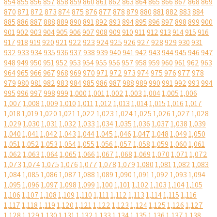
854
855
856
857
858
859
860
861
862
863
864
865
866
867
868
869
870
871
872
873
874
875
876
877
878
879
880
881
882
883
884
885
886
887
888
889
890
891
892
893
894
895
896
897
898
899
900
901
902
903
904
905
906
907
908
909
910
911
912
913
914
915
916
917
918
919
920
921
922
923
924
925
926
927
928
929
930
931
932
933
934
935
936
937
938
939
940
941
942
943
944
945
946
947
948
949
950
951
952
953
954
955
956
957
958
959
960
961
962
963
964
965
966
967
968
969
970
971
972
973
974
975
976
977
978
979
980
981
982
983
984
985
986
987
988
989
990
991
992
993
994
995
996
997
998
999
1,000
1,001
1,002
1,003
1,004
1,005
1,006
1,007
1,008
1,009
1,010
1,011
1,012
1,013
1,014
1,015
1,016
1,017
1,018
1,019
1,020
1,021
1,022
1,023
1,024
1,025
1,026
1,027
1,028
1,029
1,030
1,031
1,032
1,033
1,034
1,035
1,036
1,037
1,038
1,039
1,040
1,041
1,042
1,043
1,044
1,045
1,046
1,047
1,048
1,049
1,050
1,051
1,052
1,053
1,054
1,055
1,056
1,057
1,058
1,059
1,060
1,061
1,062
1,063
1,064
1,065
1,066
1,067
1,068
1,069
1,070
1,071
1,072
1,073
1,074
1,075
1,076
1,077
1,078
1,079
1,080
1,081
1,082
1,083
1,084
1,085
1,086
1,087
1,088
1,089
1,090
1,091
1,092
1,093
1,094
1,095
1,096
1,097
1,098
1,099
1,100
1,101
1,102
1,103
1,104
1,105
1,106
1,107
1,108
1,109
1,110
1,111
1,112
1,113
1,114
1,115
1,116
1,117
1,118
1,119
1,120
1,121
1,122
1,123
1,124
1,125
1,126
1,127
1,128
1,129
1,130
1,131
1,132
1,133
1,134
1,135
1,136
1,137
1,138