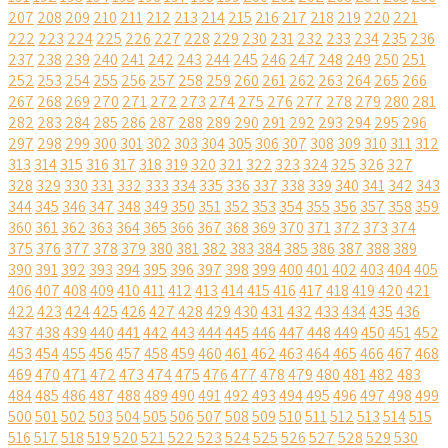
207
208
209
210
211
212
213
214
215
216
217
218
219
220
221
222
223
224
225
226
227
228
229
230
231
232
233
234
235
236
237
238
239
240
241
242
243
244
245
246
247
248
249
250
251
252
253
254
255
256
257
258
259
260
261
262
263
264
265
266
267
268
269
270
271
272
273
274
275
276
277
278
279
280
281
282
283
284
285
286
287
288
289
290
291
292
293
294
295
296
297
298
299
300
301
302
303
304
305
306
307
308
309
310
311
312
313
314
315
316
317
318
319
320
321
322
323
324
325
326
327
328
329
330
331
332
333
334
335
336
337
338
339
340
341
342
343
344
345
346
347
348
349
350
351
352
353
354
355
356
357
358
359
360
361
362
363
364
365
366
367
368
369
370
371
372
373
374
375
376
377
378
379
380
381
382
383
384
385
386
387
388
389
390
391
392
393
394
395
396
397
398
399
400
401
402
403
404
405
406
407
408
409
410
411
412
413
414
415
416
417
418
419
420
421
422
423
424
425
426
427
428
429
430
431
432
433
434
435
436
437
438
439
440
441
442
443
444
445
446
447
448
449
450
451
452
453
454
455
456
457
458
459
460
461
462
463
464
465
466
467
468
469
470
471
472
473
474
475
476
477
478
479
480
481
482
483
484
485
486
487
488
489
490
491
492
493
494
495
496
497
498
499
500
501
502
503
504
505
506
507
508
509
510
511
512
513
514
515
516
517
518
519
520
521
522
523
524
525
526
527
528
529
530