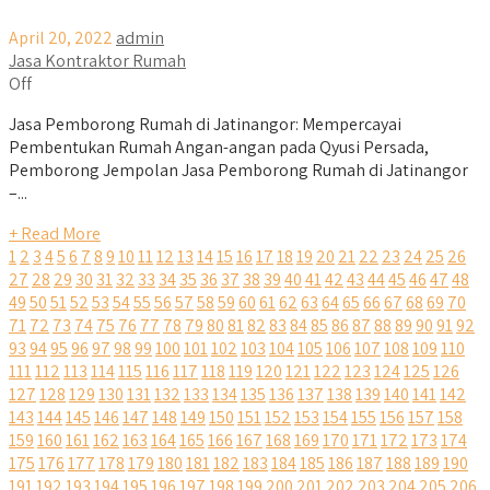
April 20, 2022
admin
Jasa Kontraktor Rumah
Off
Jasa Pemborong Rumah di Jatinangor: Mempercayai
Pembentukan Rumah Angan-angan pada Qyusi Persada,
Pemborong Jempolan Jasa Pemborong Rumah di Jatinangor
–...
+ Read More
1
2
3
4
5
6
7
8
9
10
11
12
13
14
15
16
17
18
19
20
21
22
23
24
25
26
27
28
29
30
31
32
33
34
35
36
37
38
39
40
41
42
43
44
45
46
47
48
49
50
51
52
53
54
55
56
57
58
59
60
61
62
63
64
65
66
67
68
69
70
71
72
73
74
75
76
77
78
79
80
81
82
83
84
85
86
87
88
89
90
91
92
93
94
95
96
97
98
99
100
101
102
103
104
105
106
107
108
109
110
111
112
113
114
115
116
117
118
119
120
121
122
123
124
125
126
127
128
129
130
131
132
133
134
135
136
137
138
139
140
141
142
143
144
145
146
147
148
149
150
151
152
153
154
155
156
157
158
159
160
161
162
163
164
165
166
167
168
169
170
171
172
173
174
175
176
177
178
179
180
181
182
183
184
185
186
187
188
189
190
191
192
193
194
195
196
197
198
199
200
201
202
203
204
205
206