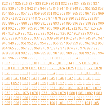
823
824
825
826
827
828
829
830
831
832
833
834
835
836
837
838
839
840
841
842
843
844
845
846
847
848
849
850
851
852
853
854
855
856
857
858
859
860
861
862
863
864
865
866
867
868
869
870
871
872
873
874
875
876
877
878
879
880
881
882
883
884
885
886
887
888
889
890
891
892
893
894
895
896
897
898
899
900
901
902
903
904
905
906
907
908
909
910
911
912
913
914
915
916
917
918
919
920
921
922
923
924
925
926
927
928
929
930
931
932
933
934
935
936
937
938
939
940
941
942
943
944
945
946
947
948
949
950
951
952
953
954
955
956
957
958
959
960
961
962
963
964
965
966
967
968
969
970
971
972
973
974
975
976
977
978
979
980
981
982
983
984
985
986
987
988
989
990
991
992
993
994
995
996
997
998
999
1,000
1,001
1,002
1,003
1,004
1,005
1,006
1,007
1,008
1,009
1,010
1,011
1,012
1,013
1,014
1,015
1,016
1,017
1,018
1,019
1,020
1,021
1,022
1,023
1,024
1,025
1,026
1,027
1,028
1,029
1,030
1,031
1,032
1,033
1,034
1,035
1,036
1,037
1,038
1,039
1,040
1,041
1,042
1,043
1,044
1,045
1,046
1,047
1,048
1,049
1,050
1,051
1,052
1,053
1,054
1,055
1,056
1,057
1,058
1,059
1,060
1,061
1,062
1,063
1,064
1,065
1,066
1,067
1,068
1,069
1,070
1,071
1,072
1,073
1,074
1,075
1,076
1,077
1,078
1,079
1,080
1,081
1,082
1,083
1,084
1,085
1,086
1,087
1,088
1,089
1,090
1,091
1,092
1,093
1,094
1,095
1,096
1,097
1,098
1,099
1,100
1,101
1,102
1,103
1,104
1,105