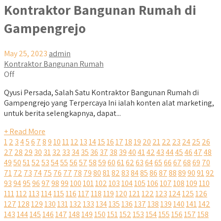
Kontraktor Bangunan Rumah di
Gampengrejo
May 25, 2023
admin
Kontraktor Bangunan Rumah
Off
Qyusi Persada, Salah Satu Kontraktor Bangunan Rumah di
Gampengrejo yang Terpercaya Ini ialah konten alat marketing,
untuk berita selengkapnya, dapat...
+ Read More
1
2
3
4
5
6
7
8
9
10
11
12
13
14
15
16
17
18
19
20
21
22
23
24
25
26
27
28
29
30
31
32
33
34
35
36
37
38
39
40
41
42
43
44
45
46
47
48
49
50
51
52
53
54
55
56
57
58
59
60
61
62
63
64
65
66
67
68
69
70
71
72
73
74
75
76
77
78
79
80
81
82
83
84
85
86
87
88
89
90
91
92
93
94
95
96
97
98
99
100
101
102
103
104
105
106
107
108
109
110
111
112
113
114
115
116
117
118
119
120
121
122
123
124
125
126
127
128
129
130
131
132
133
134
135
136
137
138
139
140
141
142
143
144
145
146
147
148
149
150
151
152
153
154
155
156
157
158