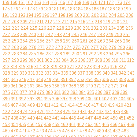
159
160
161
162
163
164
165
166
167
168
169
170
171
172
173
174
175
176
177
178
179
180
181
182
183
184
185
186
187
188
189
190
191
192
193
194
195
196
197
198
199
200
201
202
203
204
205
206
207
208
209
210
211
212
213
214
215
216
217
218
219
220
221
222
223
224
225
226
227
228
229
230
231
232
233
234
235
236
237
238
239
240
241
242
243
244
245
246
247
248
249
250
251
252
253
254
255
256
257
258
259
260
261
262
263
264
265
266
267
268
269
270
271
272
273
274
275
276
277
278
279
280
281
282
283
284
285
286
287
288
289
290
291
292
293
294
295
296
297
298
299
300
301
302
303
304
305
306
307
308
309
310
311
312
313
314
315
316
317
318
319
320
321
322
323
324
325
326
327
328
329
330
331
332
333
334
335
336
337
338
339
340
341
342
343
344
345
346
347
348
349
350
351
352
353
354
355
356
357
358
359
360
361
362
363
364
365
366
367
368
369
370
371
372
373
374
375
376
377
378
379
380
381
382
383
384
385
386
387
388
389
390
391
392
393
394
395
396
397
398
399
400
401
402
403
404
405
406
407
408
409
410
411
412
413
414
415
416
417
418
419
420
421
422
423
424
425
426
427
428
429
430
431
432
433
434
435
436
437
438
439
440
441
442
443
444
445
446
447
448
449
450
451
452
453
454
455
456
457
458
459
460
461
462
463
464
465
466
467
468
469
470
471
472
473
474
475
476
477
478
479
480
481
482
483