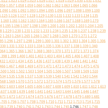
1,022
1,023
1,024
1,025
1,026
1,027
1,028
1,029
1,030
1,031
1,032
,056
1,057
1,058
1,059
1,060
1,061
1,062
1,063
1,064
1,065
1,066
1,090
1,091
1,092
1,093
1,094
1,095
1,096
1,097
1,098
1,099
1,100
1,125
1,126
1,127
1,128
1,129
1,130
1,131
1,132
1,133
1,134
1,135
1,160
1,161
1,162
1,163
1,164
1,165
1,166
1,167
1,168
1,169
1,170
94
1,195
1,196
1,197
1,198
1,199
1,200
1,201
1,202
1,203
1,204
1,205
28
1,229
1,230
1,231
1,232
1,233
1,234
1,235
1,236
1,237
1,238
1,239
62
1,263
1,264
1,265
1,266
1,267
1,268
1,269
1,270
1,271
1,272
295
1,296
1,297
1,298
1,299
1,300
1,301
1,302
1,303
1,304
1,305
1,306
,330
1,331
1,332
1,333
1,334
1,335
1,336
1,337
1,338
1,339
1,340
,364
1,365
1,366
1,367
1,368
1,369
1,370
1,371
1,372
1,373
1,374
1,398
1,399
1,400
1,401
1,402
1,403
1,404
1,405
1,406
1,407
1,408
,432
1,433
1,434
1,435
1,436
1,437
1,438
1,439
1,440
1,441
1,442
,466
1,467
1,468
1,469
1,470
1,471
1,472
1,473
1,474
1,475
1,476
,500
1,501
1,502
1,503
1,504
1,505
1,506
1,507
1,508
1,509
1,510
,534
1,535
1,536
1,537
1,538
1,539
1,540
1,541
1,542
1,543
1,544
,568
1,569
1,570
1,571
1,572
1,573
1,574
1,575
1,576
1,577
1,578
,602
1,603
1,604
1,605
1,606
1,607
1,608
1,609
1,610
1,611
1,612
1,613
,637
1,638
1,639
1,640
1,641
1,642
1,643
1,644
1,645
1,646
1,647
,671
1,672
1,673
1,674
1,675
1,676
1,677
1,678
1,679
1,680
1,681
1,705
1,706
1,707
1,708
1,709
1,710
1,711
1,712
1,713
1,714
1,715
738
1,739
1,740
1,741
1,742
1,743
1,744
1,745
1,746
1,747
1,748