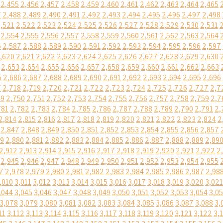
2,455
2,456
2,457
2,458
2,459
2,460
2,461
2,462
2,463
2,464
2,465
7
2,488
2,489
2,490
2,491
2,492
2,493
2,494
2,495
2,496
2,497
2,498
,521
2,522
2,523
2,524
2,525
2,526
2,527
2,528
2,529
2,530
2,531
2,554
2,555
2,556
2,557
2,558
2,559
2,560
2,561
2,562
2,563
2,564
6
2,587
2,588
2,589
2,590
2,591
2,592
2,593
2,594
2,595
2,596
2,597
,620
2,621
2,622
2,623
2,624
2,625
2,626
2,627
2,628
2,629
2,630
2,653
2,654
2,655
2,656
2,657
2,658
2,659
2,660
2,661
2,662
2,663
5
2,686
2,687
2,688
2,689
2,690
2,691
2,692
2,693
2,694
2,695
2,696
7
2,718
2,719
2,720
2,721
2,722
2,723
2,724
2,725
2,726
2,727
2,7
49
2,750
2,751
2,752
2,753
2,754
2,755
2,756
2,757
2,758
2,759
2,7
781
2,782
2,783
2,784
2,785
2,786
2,787
2,788
2,789
2,790
2,791
2,
2,814
2,815
2,816
2,817
2,818
2,819
2,820
2,821
2,822
2,823
2,824
2
2,847
2,848
2,849
2,850
2,851
2,852
2,853
2,854
2,855
2,856
2,857
79
2,880
2,881
2,882
2,883
2,884
2,885
2,886
2,887
2,888
2,889
2,89
2,912
2,913
2,914
2,915
2,916
2,917
2,918
2,919
2,920
2,921
2,922
2
2,945
2,946
2,947
2,948
2,949
2,950
2,951
2,952
2,953
2,954
2,955
7
2,978
2,979
2,980
2,981
2,982
2,983
2,984
2,985
2,986
2,987
2,98
,010
3,011
3,012
3,013
3,014
3,015
3,016
3,017
3,018
3,019
3,020
3,021
,044
3,045
3,046
3,047
3,048
3,049
3,050
3,051
3,052
3,053
3,054
3,0
3,078
3,079
3,080
3,081
3,082
3,083
3,084
3,085
3,086
3,087
3,088
3,
11
3,112
3,113
3,114
3,115
3,116
3,117
3,118
3,119
3,120
3,121
3,122
3,