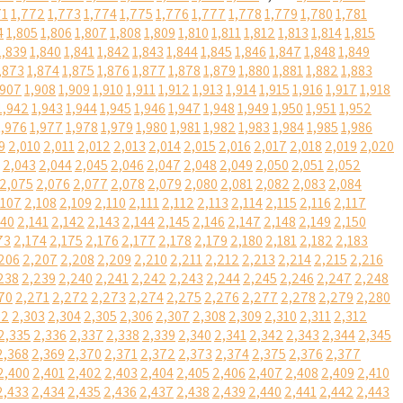
71
1,772
1,773
1,774
1,775
1,776
1,777
1,778
1,779
1,780
1,781
4
1,805
1,806
1,807
1,808
1,809
1,810
1,811
1,812
1,813
1,814
1,815
1,839
1,840
1,841
1,842
1,843
1,844
1,845
1,846
1,847
1,848
1,849
,873
1,874
1,875
1,876
1,877
1,878
1,879
1,880
1,881
1,882
1,883
,907
1,908
1,909
1,910
1,911
1,912
1,913
1,914
1,915
1,916
1,917
1,918
1,942
1,943
1,944
1,945
1,946
1,947
1,948
1,949
1,950
1,951
1,952
1,976
1,977
1,978
1,979
1,980
1,981
1,982
1,983
1,984
1,985
1,986
9
2,010
2,011
2,012
2,013
2,014
2,015
2,016
2,017
2,018
2,019
2,020
2,043
2,044
2,045
2,046
2,047
2,048
2,049
2,050
2,051
2,052
2,075
2,076
2,077
2,078
2,079
2,080
2,081
2,082
2,083
2,084
,107
2,108
2,109
2,110
2,111
2,112
2,113
2,114
2,115
2,116
2,117
140
2,141
2,142
2,143
2,144
2,145
2,146
2,147
2,148
2,149
2,150
73
2,174
2,175
2,176
2,177
2,178
2,179
2,180
2,181
2,182
2,183
206
2,207
2,208
2,209
2,210
2,211
2,212
2,213
2,214
2,215
2,216
238
2,239
2,240
2,241
2,242
2,243
2,244
2,245
2,246
2,247
2,248
70
2,271
2,272
2,273
2,274
2,275
2,276
2,277
2,278
2,279
2,280
02
2,303
2,304
2,305
2,306
2,307
2,308
2,309
2,310
2,311
2,312
2,335
2,336
2,337
2,338
2,339
2,340
2,341
2,342
2,343
2,344
2,345
2,368
2,369
2,370
2,371
2,372
2,373
2,374
2,375
2,376
2,377
2,400
2,401
2,402
2,403
2,404
2,405
2,406
2,407
2,408
2,409
2,410
2,433
2,434
2,435
2,436
2,437
2,438
2,439
2,440
2,441
2,442
2,443