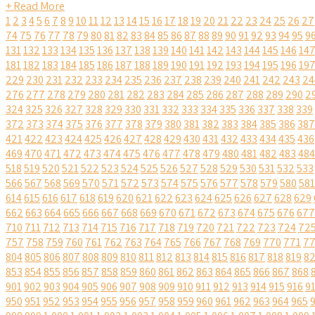
+ Read More
1
2
3
4
5
6
7
8
9
10
11
12
13
14
15
16
17
18
19
20
21
22
23
24
25
26
27
74
75
76
77
78
79
80
81
82
83
84
85
86
87
88
89
90
91
92
93
94
95
9
131
132
133
134
135
136
137
138
139
140
141
142
143
144
145
146
14
181
182
183
184
185
186
187
188
189
190
191
192
193
194
195
196
19
229
230
231
232
233
234
235
236
237
238
239
240
241
242
243
24
276
277
278
279
280
281
282
283
284
285
286
287
288
289
290
2
324
325
326
327
328
329
330
331
332
333
334
335
336
337
338
339
372
373
374
375
376
377
378
379
380
381
382
383
384
385
386
387
421
422
423
424
425
426
427
428
429
430
431
432
433
434
435
436
469
470
471
472
473
474
475
476
477
478
479
480
481
482
483
484
518
519
520
521
522
523
524
525
526
527
528
529
530
531
532
533
566
567
568
569
570
571
572
573
574
575
576
577
578
579
580
581
614
615
616
617
618
619
620
621
622
623
624
625
626
627
628
629
662
663
664
665
666
667
668
669
670
671
672
673
674
675
676
677
710
711
712
713
714
715
716
717
718
719
720
721
722
723
724
72
757
758
759
760
761
762
763
764
765
766
767
768
769
770
771
7
804
805
806
807
808
809
810
811
812
813
814
815
816
817
818
819
8
853
854
855
856
857
858
859
860
861
862
863
864
865
866
867
868
901
902
903
904
905
906
907
908
909
910
911
912
913
914
915
916
9
950
951
952
953
954
955
956
957
958
959
960
961
962
963
964
965