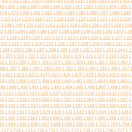
1,010
1,011
1,012
1,013
1,014
1,015
1,016
1,017
1,018
1,019
1,020
1,021
44
1,045
1,046
1,047
1,048
1,049
1,050
1,051
1,052
1,053
1,054
1,055
1
,078
1,079
1,080
1,081
1,082
1,083
1,084
1,085
1,086
1,087
1,088
1,089
1,113
1,114
1,115
1,116
1,117
1,118
1,119
1,120
1,121
1,122
1,123
1,124
7
1,148
1,149
1,150
1,151
1,152
1,153
1,154
1,155
1,156
1,157
1,158
1,159
82
1,183
1,184
1,185
1,186
1,187
1,188
1,189
1,190
1,191
1,192
1,193
1,1
217
1,218
1,219
1,220
1,221
1,222
1,223
1,224
1,225
1,226
1,227
1,2
,251
1,252
1,253
1,254
1,255
1,256
1,257
1,258
1,259
1,260
1,261
1,2
1,284
1,285
1,286
1,287
1,288
1,289
1,290
1,291
1,292
1,293
1,294
1,
8
1,319
1,320
1,321
1,322
1,323
1,324
1,325
1,326
1,327
1,328
1,329
1
52
1,353
1,354
1,355
1,356
1,357
1,358
1,359
1,360
1,361
1,362
1,363
1
386
1,387
1,388
1,389
1,390
1,391
1,392
1,393
1,394
1,395
1,396
1,397
0
1,421
1,422
1,423
1,424
1,425
1,426
1,427
1,428
1,429
1,430
1,431
1
54
1,455
1,456
1,457
1,458
1,459
1,460
1,461
1,462
1,463
1,464
1,465
1
488
1,489
1,490
1,491
1,492
1,493
1,494
1,495
1,496
1,497
1,498
1,499
1
22
1,523
1,524
1,525
1,526
1,527
1,528
1,529
1,530
1,531
1,532
1,533
1
56
1,557
1,558
1,559
1,560
1,561
1,562
1,563
1,564
1,565
1,566
1,567
1
590
1,591
1,592
1,593
1,594
1,595
1,596
1,597
1,598
1,599
1,600
1,601
1
25
1,626
1,627
1,628
1,629
1,630
1,631
1,632
1,633
1,634
1,635
1,636
1
59
1,660
1,661
1,662
1,663
1,664
1,665
1,666
1,667
1,668
1,669
1,670
1
693
1,694
1,695
1,696
1,697
1,698
1,699
1,700
1,701
1,702
1,703
1,704
1,727
1,728
1,729
1,730
1,731
1,732
1,733
1,734
1,735
1,736
1,737
1,