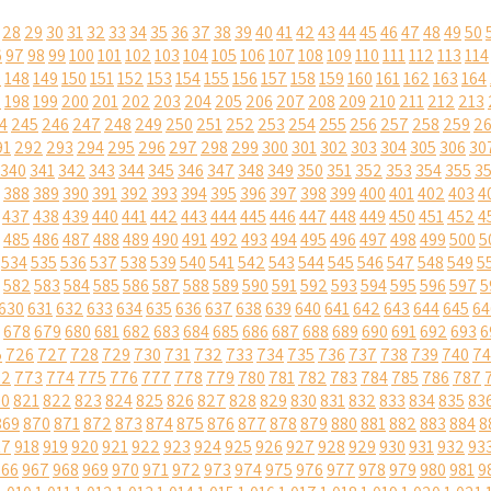
28
29
30
31
32
33
34
35
36
37
38
39
40
41
42
43
44
45
46
47
48
49
50
6
97
98
99
100
101
102
103
104
105
106
107
108
109
110
111
112
113
114
7
148
149
150
151
152
153
154
155
156
157
158
159
160
161
162
163
164
7
198
199
200
201
202
203
204
205
206
207
208
209
210
211
212
213
4
245
246
247
248
249
250
251
252
253
254
255
256
257
258
259
2
91
292
293
294
295
296
297
298
299
300
301
302
303
304
305
306
30
340
341
342
343
344
345
346
347
348
349
350
351
352
353
354
355
3
388
389
390
391
392
393
394
395
396
397
398
399
400
401
402
403
4
437
438
439
440
441
442
443
444
445
446
447
448
449
450
451
452
4
485
486
487
488
489
490
491
492
493
494
495
496
497
498
499
500
5
534
535
536
537
538
539
540
541
542
543
544
545
546
547
548
549
5
582
583
584
585
586
587
588
589
590
591
592
593
594
595
596
597
5
630
631
632
633
634
635
636
637
638
639
640
641
642
643
644
645
64
678
679
680
681
682
683
684
685
686
687
688
689
690
691
692
693
6
5
726
727
728
729
730
731
732
733
734
735
736
737
738
739
740
74
72
773
774
775
776
777
778
779
780
781
782
783
784
785
786
787
20
821
822
823
824
825
826
827
828
829
830
831
832
833
834
835
83
869
870
871
872
873
874
875
876
877
878
879
880
881
882
883
884
8
17
918
919
920
921
922
923
924
925
926
927
928
929
930
931
932
93
966
967
968
969
970
971
972
973
974
975
976
977
978
979
980
981
9