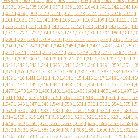
998
999
1,000
1,001
1,002
1,003
1,004
1,005
1,006
1,007
1,008
1,009
1,033
1,034
1,035
1,036
1,037
1,038
1,039
1,040
1,041
1,042
1,043
1,0
1,067
1,068
1,069
1,070
1,071
1,072
1,073
1,074
1,075
1,076
1,077
1
1,101
1,102
1,103
1,104
1,105
1,106
1,107
1,108
1,109
1,110
1,111
1,112
1,136
1,137
1,138
1,139
1,140
1,141
1,142
1,143
1,144
1,145
1,146
1,14
1,171
1,172
1,173
1,174
1,175
1,176
1,177
1,178
1,179
1,180
1,181
1,1
1,206
1,207
1,208
1,209
1,210
1,211
1,212
1,213
1,214
1,215
1,216
1,
1,240
1,241
1,242
1,243
1,244
1,245
1,246
1,247
1,248
1,249
1,250
1
1,273
1,274
1,275
1,276
1,277
1,278
1,279
1,280
1,281
1,282
1,283
1,307
1,308
1,309
1,310
1,311
1,312
1,313
1,314
1,315
1,316
1,317
1,31
1,341
1,342
1,343
1,344
1,345
1,346
1,347
1,348
1,349
1,350
1,351
1,3
1,375
1,376
1,377
1,378
1,379
1,380
1,381
1,382
1,383
1,384
1,385
1,
1,409
1,410
1,411
1,412
1,413
1,414
1,415
1,416
1,417
1,418
1,419
1,42
1,443
1,444
1,445
1,446
1,447
1,448
1,449
1,450
1,451
1,452
1,453
1,4
1,477
1,478
1,479
1,480
1,481
1,482
1,483
1,484
1,485
1,486
1,487
1,
1,511
1,512
1,513
1,514
1,515
1,516
1,517
1,518
1,519
1,520
1,521
1,5
1,545
1,546
1,547
1,548
1,549
1,550
1,551
1,552
1,553
1,554
1,555
1,5
1,579
1,580
1,581
1,582
1,583
1,584
1,585
1,586
1,587
1,588
1,589
1,
1,614
1,615
1,616
1,617
1,618
1,619
1,620
1,621
1,622
1,623
1,624
1,6
1,648
1,649
1,650
1,651
1,652
1,653
1,654
1,655
1,656
1,657
1,658
1,6
1,682
1,683
1,684
1,685
1,686
1,687
1,688
1,689
1,690
1,691
1,692
1,
1,716
1,717
1,718
1,719
1,720
1,721
1,722
1,723
1,724
1,725
1,726