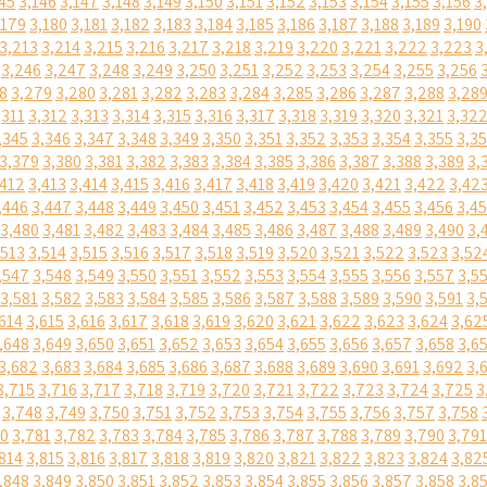
45
3,146
3,147
3,148
3,149
3,150
3,151
3,152
3,153
3,154
3,155
3,156
3
,179
3,180
3,181
3,182
3,183
3,184
3,185
3,186
3,187
3,188
3,189
3,190
3,213
3,214
3,215
3,216
3,217
3,218
3,219
3,220
3,221
3,222
3,223
3
3,246
3,247
3,248
3,249
3,250
3,251
3,252
3,253
3,254
3,255
3,256
8
3,279
3,280
3,281
3,282
3,283
3,284
3,285
3,286
3,287
3,288
3,28
,311
3,312
3,313
3,314
3,315
3,316
3,317
3,318
3,319
3,320
3,321
3,32
,345
3,346
3,347
3,348
3,349
3,350
3,351
3,352
3,353
3,354
3,355
3,3
3,379
3,380
3,381
3,382
3,383
3,384
3,385
3,386
3,387
3,388
3,389
3,
,412
3,413
3,414
3,415
3,416
3,417
3,418
3,419
3,420
3,421
3,422
3,42
,446
3,447
3,448
3,449
3,450
3,451
3,452
3,453
3,454
3,455
3,456
3,4
3,480
3,481
3,482
3,483
3,484
3,485
3,486
3,487
3,488
3,489
3,490
3,
,513
3,514
3,515
3,516
3,517
3,518
3,519
3,520
3,521
3,522
3,523
3,52
,547
3,548
3,549
3,550
3,551
3,552
3,553
3,554
3,555
3,556
3,557
3,5
3,581
3,582
3,583
3,584
3,585
3,586
3,587
3,588
3,589
3,590
3,591
3,
614
3,615
3,616
3,617
3,618
3,619
3,620
3,621
3,622
3,623
3,624
3,62
,648
3,649
3,650
3,651
3,652
3,653
3,654
3,655
3,656
3,657
3,658
3,6
3,682
3,683
3,684
3,685
3,686
3,687
3,688
3,689
3,690
3,691
3,692
3,
3,715
3,716
3,717
3,718
3,719
3,720
3,721
3,722
3,723
3,724
3,725
3
3,748
3,749
3,750
3,751
3,752
3,753
3,754
3,755
3,756
3,757
3,758
80
3,781
3,782
3,783
3,784
3,785
3,786
3,787
3,788
3,789
3,790
3,791
814
3,815
3,816
3,817
3,818
3,819
3,820
3,821
3,822
3,823
3,824
3,82
,848
3,849
3,850
3,851
3,852
3,853
3,854
3,855
3,856
3,857
3,858
3,8