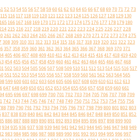
51
52
53
54
55
56
57
58
59
60
61
62
63
64
65
66
67
68
69
70
71
72
73
115
116
117
118
119
120
121
122
123
124
125
126
127
128
129
130
165
166
167
168
169
170
171
172
173
174
175
176
177
178
179
180
214
215
216
217
218
219
220
221
222
223
224
225
226
227
228
60
261
262
263
264
265
266
267
268
269
270
271
272
273
274
275
7
308
309
310
311
312
313
314
315
316
317
318
319
320
321
322
323
56
357
358
359
360
361
362
363
364
365
366
367
368
369
370
371
04
405
406
407
408
409
410
411
412
413
414
415
416
417
418
419
420
53
454
455
456
457
458
459
460
461
462
463
464
465
466
467
468
01
502
503
504
505
506
507
508
509
510
511
512
513
514
515
516
517
50
551
552
553
554
555
556
557
558
559
560
561
562
563
564
565
98
599
600
601
602
603
604
605
606
607
608
609
610
611
612
613
6
647
648
649
650
651
652
653
654
655
656
657
658
659
660
661
94
695
696
697
698
699
700
701
702
703
704
705
706
707
708
709
1
742
743
744
745
746
747
748
749
750
751
752
753
754
755
756
788
789
790
791
792
793
794
795
796
797
798
799
800
801
802
803
6
837
838
839
840
841
842
843
844
845
846
847
848
849
850
851
852
85
886
887
888
889
890
891
892
893
894
895
896
897
898
899
900
3
934
935
936
937
938
939
940
941
942
943
944
945
946
947
948
949
82
983
984
985
986
987
988
989
990
991
992
993
994
995
996
997