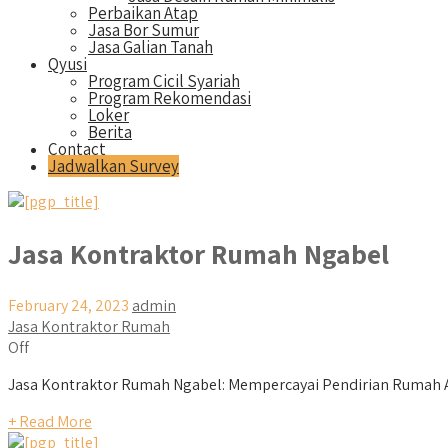
Perbaikan Atap
Jasa Bor Sumur
Jasa Galian Tanah
Qyusi
Program Cicil Syariah
Program Rekomendasi
Loker
Berita
Contact
Jadwalkan Survey
Jasa Kontraktor Rumah Ngabel
February 24, 2023
admin
Jasa Kontraktor Rumah
Off
Jasa Kontraktor Rumah Ngabel: Mempercayai Pendirian Rumah 
+ Read More