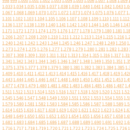
998
999
1,000
1,001
1,002
1,003
1,004
1,005
1,006
1,007
1,008
1,009
1,033
1,034
1,035
1,036
1,037
1,038
1,039
1,040
1,041
1,042
1,043
1,0
1,067
1,068
1,069
1,070
1,071
1,072
1,073
1,074
1,075
1,076
1,077
1
1,101
1,102
1,103
1,104
1,105
1,106
1,107
1,108
1,109
1,110
1,111
1,112
1,136
1,137
1,138
1,139
1,140
1,141
1,142
1,143
1,144
1,145
1,146
1,14
1,171
1,172
1,173
1,174
1,175
1,176
1,177
1,178
1,179
1,180
1,181
1,1
1,206
1,207
1,208
1,209
1,210
1,211
1,212
1,213
1,214
1,215
1,216
1,
1,240
1,241
1,242
1,243
1,244
1,245
1,246
1,247
1,248
1,249
1,250
1
1,273
1,274
1,275
1,276
1,277
1,278
1,279
1,280
1,281
1,282
1,283
1,307
1,308
1,309
1,310
1,311
1,312
1,313
1,314
1,315
1,316
1,317
1,31
1,341
1,342
1,343
1,344
1,345
1,346
1,347
1,348
1,349
1,350
1,351
1,3
1,375
1,376
1,377
1,378
1,379
1,380
1,381
1,382
1,383
1,384
1,385
1,
1,409
1,410
1,411
1,412
1,413
1,414
1,415
1,416
1,417
1,418
1,419
1,42
1,443
1,444
1,445
1,446
1,447
1,448
1,449
1,450
1,451
1,452
1,453
1,4
1,477
1,478
1,479
1,480
1,481
1,482
1,483
1,484
1,485
1,486
1,487
1,
1,511
1,512
1,513
1,514
1,515
1,516
1,517
1,518
1,519
1,520
1,521
1,5
1,545
1,546
1,547
1,548
1,549
1,550
1,551
1,552
1,553
1,554
1,555
1,5
1,579
1,580
1,581
1,582
1,583
1,584
1,585
1,586
1,587
1,588
1,589
1,
1,614
1,615
1,616
1,617
1,618
1,619
1,620
1,621
1,622
1,623
1,624
1,6
1,648
1,649
1,650
1,651
1,652
1,653
1,654
1,655
1,656
1,657
1,658
1,6
1,682
1,683
1,684
1,685
1,686
1,687
1,688
1,689
1,690
1,691
1,692
1,
1,716
1,717
1,718
1,719
1,720
1,721
1,722
1,723
1,724
1,725
1,726