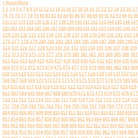
+ Read More
1
2
3
4
5
6
7
8
9
10
11
12
13
14
15
16
17
18
19
20
21
22
23
24
25
26
27
74
75
76
77
78
79
80
81
82
83
84
85
86
87
88
89
90
91
92
93
94
95
9
131
132
133
134
135
136
137
138
139
140
141
142
143
144
145
146
14
181
182
183
184
185
186
187
188
189
190
191
192
193
194
195
196
19
229
230
231
232
233
234
235
236
237
238
239
240
241
242
243
24
276
277
278
279
280
281
282
283
284
285
286
287
288
289
290
2
324
325
326
327
328
329
330
331
332
333
334
335
336
337
338
339
372
373
374
375
376
377
378
379
380
381
382
383
384
385
386
387
421
422
423
424
425
426
427
428
429
430
431
432
433
434
435
436
469
470
471
472
473
474
475
476
477
478
479
480
481
482
483
484
518
519
520
521
522
523
524
525
526
527
528
529
530
531
532
533
566
567
568
569
570
571
572
573
574
575
576
577
578
579
580
581
614
615
616
617
618
619
620
621
622
623
624
625
626
627
628
629
662
663
664
665
666
667
668
669
670
671
672
673
674
675
676
677
710
711
712
713
714
715
716
717
718
719
720
721
722
723
724
72
757
758
759
760
761
762
763
764
765
766
767
768
769
770
771
7
804
805
806
807
808
809
810
811
812
813
814
815
816
817
818
819
8
853
854
855
856
857
858
859
860
861
862
863
864
865
866
867
868
901
902
903
904
905
906
907
908
909
910
911
912
913
914
915
916
9
950
951
952
953
954
955
956
957
958
959
960
961
962
963
964
965