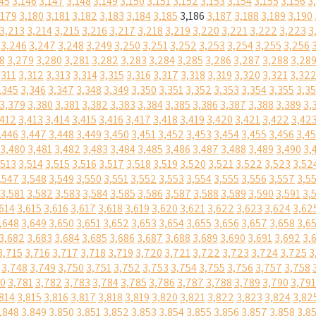
45
3,146
3,147
3,148
3,149
3,150
3,151
3,152
3,153
3,154
3,155
3,156
3
,179
3,180
3,181
3,182
3,183
3,184
3,185
3,186
3,187
3,188
3,189
3,190
3,213
3,214
3,215
3,216
3,217
3,218
3,219
3,220
3,221
3,222
3,223
3
3,246
3,247
3,248
3,249
3,250
3,251
3,252
3,253
3,254
3,255
3,256
8
3,279
3,280
3,281
3,282
3,283
3,284
3,285
3,286
3,287
3,288
3,28
,311
3,312
3,313
3,314
3,315
3,316
3,317
3,318
3,319
3,320
3,321
3,32
,345
3,346
3,347
3,348
3,349
3,350
3,351
3,352
3,353
3,354
3,355
3,3
3,379
3,380
3,381
3,382
3,383
3,384
3,385
3,386
3,387
3,388
3,389
3,
,412
3,413
3,414
3,415
3,416
3,417
3,418
3,419
3,420
3,421
3,422
3,42
,446
3,447
3,448
3,449
3,450
3,451
3,452
3,453
3,454
3,455
3,456
3,4
3,480
3,481
3,482
3,483
3,484
3,485
3,486
3,487
3,488
3,489
3,490
3,
,513
3,514
3,515
3,516
3,517
3,518
3,519
3,520
3,521
3,522
3,523
3,52
,547
3,548
3,549
3,550
3,551
3,552
3,553
3,554
3,555
3,556
3,557
3,5
3,581
3,582
3,583
3,584
3,585
3,586
3,587
3,588
3,589
3,590
3,591
3,
614
3,615
3,616
3,617
3,618
3,619
3,620
3,621
3,622
3,623
3,624
3,62
,648
3,649
3,650
3,651
3,652
3,653
3,654
3,655
3,656
3,657
3,658
3,6
3,682
3,683
3,684
3,685
3,686
3,687
3,688
3,689
3,690
3,691
3,692
3,
3,715
3,716
3,717
3,718
3,719
3,720
3,721
3,722
3,723
3,724
3,725
3
3,748
3,749
3,750
3,751
3,752
3,753
3,754
3,755
3,756
3,757
3,758
80
3,781
3,782
3,783
3,784
3,785
3,786
3,787
3,788
3,789
3,790
3,791
814
3,815
3,816
3,817
3,818
3,819
3,820
3,821
3,822
3,823
3,824
3,82
,848
3,849
3,850
3,851
3,852
3,853
3,854
3,855
3,856
3,857
3,858
3,8