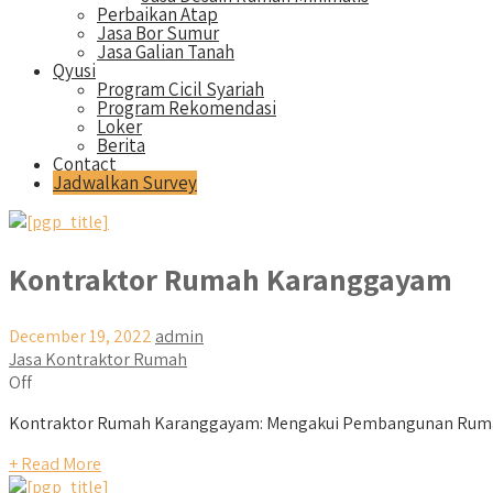
Perbaikan Atap
Jasa Bor Sumur
Jasa Galian Tanah
Qyusi
Program Cicil Syariah
Program Rekomendasi
Loker
Berita
Contact
Jadwalkan Survey
Kontraktor Rumah Karanggayam
December 19, 2022
admin
Jasa Kontraktor Rumah
Off
Kontraktor Rumah Karanggayam: Mengakui Pembangunan Rumah A
+ Read More