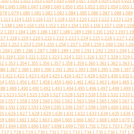
1,010
1,011
1,012
1,013
1,014
1,015
1,016
1,017
1,018
1,019
1,020
1,021
44
1,045
1,046
1,047
1,048
1,049
1,050
1,051
1,052
1,053
1,054
1,055
1
,078
1,079
1,080
1,081
1,082
1,083
1,084
1,085
1,086
1,087
1,088
1,089
1,113
1,114
1,115
1,116
1,117
1,118
1,119
1,120
1,121
1,122
1,123
1,124
7
1,148
1,149
1,150
1,151
1,152
1,153
1,154
1,155
1,156
1,157
1,158
1,159
82
1,183
1,184
1,185
1,186
1,187
1,188
1,189
1,190
1,191
1,192
1,193
1,1
217
1,218
1,219
1,220
1,221
1,222
1,223
1,224
1,225
1,226
1,227
1,2
,251
1,252
1,253
1,254
1,255
1,256
1,257
1,258
1,259
1,260
1,261
1,2
1,284
1,285
1,286
1,287
1,288
1,289
1,290
1,291
1,292
1,293
1,294
1,
8
1,319
1,320
1,321
1,322
1,323
1,324
1,325
1,326
1,327
1,328
1,329
1
52
1,353
1,354
1,355
1,356
1,357
1,358
1,359
1,360
1,361
1,362
1,363
1
386
1,387
1,388
1,389
1,390
1,391
1,392
1,393
1,394
1,395
1,396
1,397
0
1,421
1,422
1,423
1,424
1,425
1,426
1,427
1,428
1,429
1,430
1,431
1
54
1,455
1,456
1,457
1,458
1,459
1,460
1,461
1,462
1,463
1,464
1,465
1
488
1,489
1,490
1,491
1,492
1,493
1,494
1,495
1,496
1,497
1,498
1,499
1
22
1,523
1,524
1,525
1,526
1,527
1,528
1,529
1,530
1,531
1,532
1,533
1
56
1,557
1,558
1,559
1,560
1,561
1,562
1,563
1,564
1,565
1,566
1,567
1
590
1,591
1,592
1,593
1,594
1,595
1,596
1,597
1,598
1,599
1,600
1,601
1
25
1,626
1,627
1,628
1,629
1,630
1,631
1,632
1,633
1,634
1,635
1,636
1
59
1,660
1,661
1,662
1,663
1,664
1,665
1,666
1,667
1,668
1,669
1,670
1
693
1,694
1,695
1,696
1,697
1,698
1,699
1,700
1,701
1,702
1,703
1,704
1,727
1,728
1,729
1,730
1,731
1,732
1,733
1,734
1,735
1,736
1,737
1,