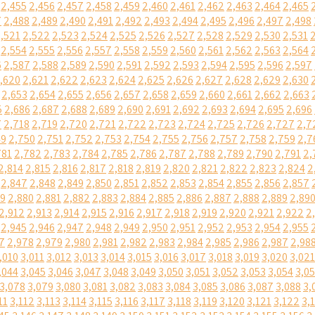
2,455
2,456
2,457
2,458
2,459
2,460
2,461
2,462
2,463
2,464
2,465
7
2,488
2,489
2,490
2,491
2,492
2,493
2,494
2,495
2,496
2,497
2,498
,521
2,522
2,523
2,524
2,525
2,526
2,527
2,528
2,529
2,530
2,531
2,554
2,555
2,556
2,557
2,558
2,559
2,560
2,561
2,562
2,563
2,564
6
2,587
2,588
2,589
2,590
2,591
2,592
2,593
2,594
2,595
2,596
2,597
,620
2,621
2,622
2,623
2,624
2,625
2,626
2,627
2,628
2,629
2,630
2,653
2,654
2,655
2,656
2,657
2,658
2,659
2,660
2,661
2,662
2,663
5
2,686
2,687
2,688
2,689
2,690
2,691
2,692
2,693
2,694
2,695
2,696
7
2,718
2,719
2,720
2,721
2,722
2,723
2,724
2,725
2,726
2,727
2,7
49
2,750
2,751
2,752
2,753
2,754
2,755
2,756
2,757
2,758
2,759
2,7
781
2,782
2,783
2,784
2,785
2,786
2,787
2,788
2,789
2,790
2,791
2,
2,814
2,815
2,816
2,817
2,818
2,819
2,820
2,821
2,822
2,823
2,824
2
2,847
2,848
2,849
2,850
2,851
2,852
2,853
2,854
2,855
2,856
2,857
79
2,880
2,881
2,882
2,883
2,884
2,885
2,886
2,887
2,888
2,889
2,89
2,912
2,913
2,914
2,915
2,916
2,917
2,918
2,919
2,920
2,921
2,922
2
2,945
2,946
2,947
2,948
2,949
2,950
2,951
2,952
2,953
2,954
2,955
7
2,978
2,979
2,980
2,981
2,982
2,983
2,984
2,985
2,986
2,987
2,98
,010
3,011
3,012
3,013
3,014
3,015
3,016
3,017
3,018
3,019
3,020
3,021
,044
3,045
3,046
3,047
3,048
3,049
3,050
3,051
3,052
3,053
3,054
3,0
3,078
3,079
3,080
3,081
3,082
3,083
3,084
3,085
3,086
3,087
3,088
3,
11
3,112
3,113
3,114
3,115
3,116
3,117
3,118
3,119
3,120
3,121
3,122
3,