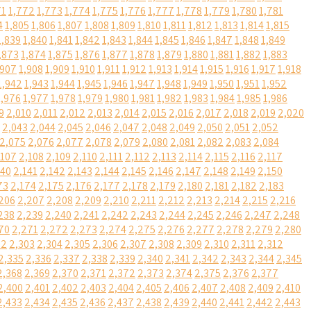
71
1,772
1,773
1,774
1,775
1,776
1,777
1,778
1,779
1,780
1,781
4
1,805
1,806
1,807
1,808
1,809
1,810
1,811
1,812
1,813
1,814
1,815
1,839
1,840
1,841
1,842
1,843
1,844
1,845
1,846
1,847
1,848
1,849
,873
1,874
1,875
1,876
1,877
1,878
1,879
1,880
1,881
1,882
1,883
,907
1,908
1,909
1,910
1,911
1,912
1,913
1,914
1,915
1,916
1,917
1,918
1,942
1,943
1,944
1,945
1,946
1,947
1,948
1,949
1,950
1,951
1,952
1,976
1,977
1,978
1,979
1,980
1,981
1,982
1,983
1,984
1,985
1,986
9
2,010
2,011
2,012
2,013
2,014
2,015
2,016
2,017
2,018
2,019
2,020
2,043
2,044
2,045
2,046
2,047
2,048
2,049
2,050
2,051
2,052
2,075
2,076
2,077
2,078
2,079
2,080
2,081
2,082
2,083
2,084
,107
2,108
2,109
2,110
2,111
2,112
2,113
2,114
2,115
2,116
2,117
140
2,141
2,142
2,143
2,144
2,145
2,146
2,147
2,148
2,149
2,150
73
2,174
2,175
2,176
2,177
2,178
2,179
2,180
2,181
2,182
2,183
206
2,207
2,208
2,209
2,210
2,211
2,212
2,213
2,214
2,215
2,216
238
2,239
2,240
2,241
2,242
2,243
2,244
2,245
2,246
2,247
2,248
70
2,271
2,272
2,273
2,274
2,275
2,276
2,277
2,278
2,279
2,280
02
2,303
2,304
2,305
2,306
2,307
2,308
2,309
2,310
2,311
2,312
2,335
2,336
2,337
2,338
2,339
2,340
2,341
2,342
2,343
2,344
2,345
2,368
2,369
2,370
2,371
2,372
2,373
2,374
2,375
2,376
2,377
2,400
2,401
2,402
2,403
2,404
2,405
2,406
2,407
2,408
2,409
2,410
2,433
2,434
2,435
2,436
2,437
2,438
2,439
2,440
2,441
2,442
2,443