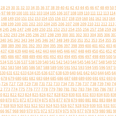
28
29
30
31
32
33
34
35
36
37
38
39
40
41
42
43
44
45
46
47
48
49
50
6
97
98
99
100
101
102
103
104
105
106
107
108
109
110
111
112
113
114
7
148
149
150
151
152
153
154
155
156
157
158
159
160
161
162
163
164
7
198
199
200
201
202
203
204
205
206
207
208
209
210
211
212
213
4
245
246
247
248
249
250
251
252
253
254
255
256
257
258
259
2
91
292
293
294
295
296
297
298
299
300
301
302
303
304
305
306
30
340
341
342
343
344
345
346
347
348
349
350
351
352
353
354
355
3
388
389
390
391
392
393
394
395
396
397
398
399
400
401
402
403
4
437
438
439
440
441
442
443
444
445
446
447
448
449
450
451
452
4
485
486
487
488
489
490
491
492
493
494
495
496
497
498
499
500
5
534
535
536
537
538
539
540
541
542
543
544
545
546
547
548
549
5
582
583
584
585
586
587
588
589
590
591
592
593
594
595
596
597
5
630
631
632
633
634
635
636
637
638
639
640
641
642
643
644
645
64
678
679
680
681
682
683
684
685
686
687
688
689
690
691
692
693
6
5
726
727
728
729
730
731
732
733
734
735
736
737
738
739
740
74
72
773
774
775
776
777
778
779
780
781
782
783
784
785
786
787
20
821
822
823
824
825
826
827
828
829
830
831
832
833
834
835
83
869
870
871
872
873
874
875
876
877
878
879
880
881
882
883
884
8
17
918
919
920
921
922
923
924
925
926
927
928
929
930
931
932
93
966
967
968
969
970
971
972
973
974
975
976
977
978
979
980
981
9