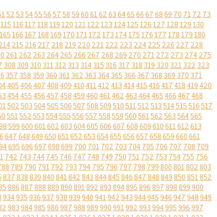
51
52
53
54
55
56
57
58
59
60
61
62
63
64
65
66
67
68
69
70
71
72
73
115
116
117
118
119
120
121
122
123
124
125
126
127
128
129
130
165
166
167
168
169
170
171
172
173
174
175
176
177
178
179
180
214
215
216
217
218
219
220
221
222
223
224
225
226
227
228
60
261
262
263
264
265
266
267
268
269
270
271
272
273
274
275
7
308
309
310
311
312
313
314
315
316
317
318
319
320
321
322
323
56
357
358
359
360
361
362
363
364
365
366
367
368
369
370
371
04
405
406
407
408
409
410
411
412
413
414
415
416
417
418
419
420
53
454
455
456
457
458
459
460
461
462
463
464
465
466
467
468
01
502
503
504
505
506
507
508
509
510
511
512
513
514
515
516
517
50
551
552
553
554
555
556
557
558
559
560
561
562
563
564
565
98
599
600
601
602
603
604
605
606
607
608
609
610
611
612
613
6
647
648
649
650
651
652
653
654
655
656
657
658
659
660
661
94
695
696
697
698
699
700
701
702
703
704
705
706
707
708
709
1
742
743
744
745
746
747
748
749
750
751
752
753
754
755
756
788
789
790
791
792
793
794
795
796
797
798
799
800
801
802
803
6
837
838
839
840
841
842
843
844
845
846
847
848
849
850
851
852
85
886
887
888
889
890
891
892
893
894
895
896
897
898
899
900
3
934
935
936
937
938
939
940
941
942
943
944
945
946
947
948
949
82
983
984
985
986
987
988
989
990
991
992
993
994
995
996
997