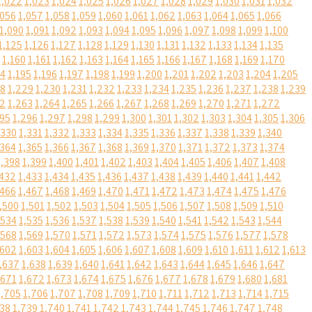
1,022
1,023
1,024
1,025
1,026
1,027
1,028
1,029
1,030
1,031
1,032
,056
1,057
1,058
1,059
1,060
1,061
1,062
1,063
1,064
1,065
1,066
1,090
1,091
1,092
1,093
1,094
1,095
1,096
1,097
1,098
1,099
1,100
1,125
1,126
1,127
1,128
1,129
1,130
1,131
1,132
1,133
1,134
1,135
1,160
1,161
1,162
1,163
1,164
1,165
1,166
1,167
1,168
1,169
1,170
94
1,195
1,196
1,197
1,198
1,199
1,200
1,201
1,202
1,203
1,204
1,205
28
1,229
1,230
1,231
1,232
1,233
1,234
1,235
1,236
1,237
1,238
1,239
62
1,263
1,264
1,265
1,266
1,267
1,268
1,269
1,270
1,271
1,272
295
1,296
1,297
1,298
1,299
1,300
1,301
1,302
1,303
1,304
1,305
1,306
,330
1,331
1,332
1,333
1,334
1,335
1,336
1,337
1,338
1,339
1,340
,364
1,365
1,366
1,367
1,368
1,369
1,370
1,371
1,372
1,373
1,374
1,398
1,399
1,400
1,401
1,402
1,403
1,404
1,405
1,406
1,407
1,408
,432
1,433
1,434
1,435
1,436
1,437
1,438
1,439
1,440
1,441
1,442
,466
1,467
1,468
1,469
1,470
1,471
1,472
1,473
1,474
1,475
1,476
,500
1,501
1,502
1,503
1,504
1,505
1,506
1,507
1,508
1,509
1,510
,534
1,535
1,536
1,537
1,538
1,539
1,540
1,541
1,542
1,543
1,544
,568
1,569
1,570
1,571
1,572
1,573
1,574
1,575
1,576
1,577
1,578
,602
1,603
1,604
1,605
1,606
1,607
1,608
1,609
1,610
1,611
1,612
1,613
,637
1,638
1,639
1,640
1,641
1,642
1,643
1,644
1,645
1,646
1,647
,671
1,672
1,673
1,674
1,675
1,676
1,677
1,678
1,679
1,680
1,681
1,705
1,706
1,707
1,708
1,709
1,710
1,711
1,712
1,713
1,714
1,715
738
1,739
1,740
1,741
1,742
1,743
1,744
1,745
1,746
1,747
1,748