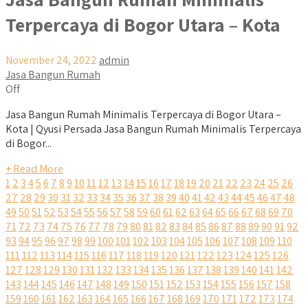
Terpercaya di Bogor Utara – Kota
November 24, 2022
admin
Jasa Bangun Rumah
Off
Jasa Bangun Rumah Minimalis Terpercaya di Bogor Utara –
Kota | Qyusi Persada Jasa Bangun Rumah Minimalis Terpercaya
di Bogor...
+ Read More
1
2
3
4
5
6
7
8
9
10
11
12
13
14
15
16
17
18
19
20
21
22
23
24
25
26
27
28
29
30
31
32
33
34
35
36
37
38
39
40
41
42
43
44
45
46
47
48
49
50
51
52
53
54
55
56
57
58
59
60
61
62
63
64
65
66
67
68
69
70
71
72
73
74
75
76
77
78
79
80
81
82
83
84
85
86
87
88
89
90
91
92
93
94
95
96
97
98
99
100
101
102
103
104
105
106
107
108
109
110
111
112
113
114
115
116
117
118
119
120
121
122
123
124
125
126
127
128
129
130
131
132
133
134
135
136
137
138
139
140
141
142
143
144
145
146
147
148
149
150
151
152
153
154
155
156
157
158
159
160
161
162
163
164
165
166
167
168
169
170
171
172
173
174