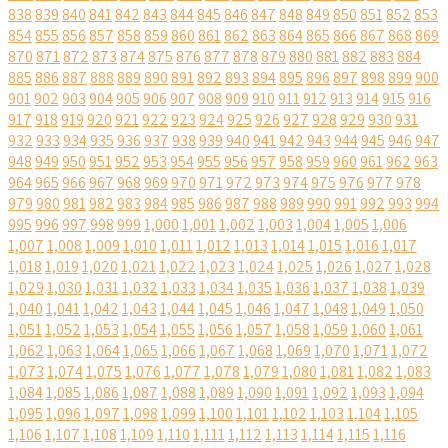
838
839
840
841
842
843
844
845
846
847
848
849
850
851
852
853
854
855
856
857
858
859
860
861
862
863
864
865
866
867
868
869
870
871
872
873
874
875
876
877
878
879
880
881
882
883
884
885
886
887
888
889
890
891
892
893
894
895
896
897
898
899
900
901
902
903
904
905
906
907
908
909
910
911
912
913
914
915
916
917
918
919
920
921
922
923
924
925
926
927
928
929
930
931
932
933
934
935
936
937
938
939
940
941
942
943
944
945
946
947
948
949
950
951
952
953
954
955
956
957
958
959
960
961
962
963
964
965
966
967
968
969
970
971
972
973
974
975
976
977
978
979
980
981
982
983
984
985
986
987
988
989
990
991
992
993
994
995
996
997
998
999
1,000
1,001
1,002
1,003
1,004
1,005
1,006
1,007
1,008
1,009
1,010
1,011
1,012
1,013
1,014
1,015
1,016
1,017
1,018
1,019
1,020
1,021
1,022
1,023
1,024
1,025
1,026
1,027
1,028
1,029
1,030
1,031
1,032
1,033
1,034
1,035
1,036
1,037
1,038
1,039
1,040
1,041
1,042
1,043
1,044
1,045
1,046
1,047
1,048
1,049
1,050
1,051
1,052
1,053
1,054
1,055
1,056
1,057
1,058
1,059
1,060
1,061
1,062
1,063
1,064
1,065
1,066
1,067
1,068
1,069
1,070
1,071
1,072
1,073
1,074
1,075
1,076
1,077
1,078
1,079
1,080
1,081
1,082
1,083
1,084
1,085
1,086
1,087
1,088
1,089
1,090
1,091
1,092
1,093
1,094
1,095
1,096
1,097
1,098
1,099
1,100
1,101
1,102
1,103
1,104
1,105
1,106
1,107
1,108
1,109
1,110
1,111
1,112
1,113
1,114
1,115
1,116