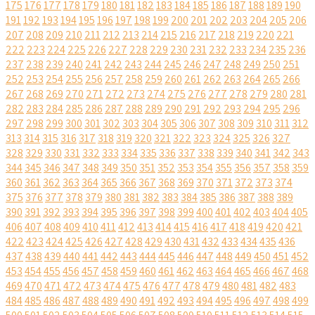
175
176
177
178
179
180
181
182
183
184
185
186
187
188
189
190
191
192
193
194
195
196
197
198
199
200
201
202
203
204
205
206
207
208
209
210
211
212
213
214
215
216
217
218
219
220
221
222
223
224
225
226
227
228
229
230
231
232
233
234
235
236
237
238
239
240
241
242
243
244
245
246
247
248
249
250
251
252
253
254
255
256
257
258
259
260
261
262
263
264
265
266
267
268
269
270
271
272
273
274
275
276
277
278
279
280
281
282
283
284
285
286
287
288
289
290
291
292
293
294
295
296
297
298
299
300
301
302
303
304
305
306
307
308
309
310
311
312
313
314
315
316
317
318
319
320
321
322
323
324
325
326
327
328
329
330
331
332
333
334
335
336
337
338
339
340
341
342
343
344
345
346
347
348
349
350
351
352
353
354
355
356
357
358
359
360
361
362
363
364
365
366
367
368
369
370
371
372
373
374
375
376
377
378
379
380
381
382
383
384
385
386
387
388
389
390
391
392
393
394
395
396
397
398
399
400
401
402
403
404
405
406
407
408
409
410
411
412
413
414
415
416
417
418
419
420
421
422
423
424
425
426
427
428
429
430
431
432
433
434
435
436
437
438
439
440
441
442
443
444
445
446
447
448
449
450
451
452
453
454
455
456
457
458
459
460
461
462
463
464
465
466
467
468
469
470
471
472
473
474
475
476
477
478
479
480
481
482
483
484
485
486
487
488
489
490
491
492
493
494
495
496
497
498
499