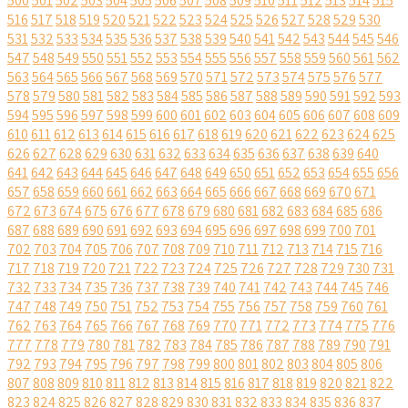
500
501
502
503
504
505
506
507
508
509
510
511
512
513
514
515
516
517
518
519
520
521
522
523
524
525
526
527
528
529
530
531
532
533
534
535
536
537
538
539
540
541
542
543
544
545
546
547
548
549
550
551
552
553
554
555
556
557
558
559
560
561
562
563
564
565
566
567
568
569
570
571
572
573
574
575
576
577
578
579
580
581
582
583
584
585
586
587
588
589
590
591
592
593
594
595
596
597
598
599
600
601
602
603
604
605
606
607
608
609
610
611
612
613
614
615
616
617
618
619
620
621
622
623
624
625
626
627
628
629
630
631
632
633
634
635
636
637
638
639
640
641
642
643
644
645
646
647
648
649
650
651
652
653
654
655
656
657
658
659
660
661
662
663
664
665
666
667
668
669
670
671
672
673
674
675
676
677
678
679
680
681
682
683
684
685
686
687
688
689
690
691
692
693
694
695
696
697
698
699
700
701
702
703
704
705
706
707
708
709
710
711
712
713
714
715
716
717
718
719
720
721
722
723
724
725
726
727
728
729
730
731
732
733
734
735
736
737
738
739
740
741
742
743
744
745
746
747
748
749
750
751
752
753
754
755
756
757
758
759
760
761
762
763
764
765
766
767
768
769
770
771
772
773
774
775
776
777
778
779
780
781
782
783
784
785
786
787
788
789
790
791
792
793
794
795
796
797
798
799
800
801
802
803
804
805
806
807
808
809
810
811
812
813
814
815
816
817
818
819
820
821
822
823
824
825
826
827
828
829
830
831
832
833
834
835
836
837