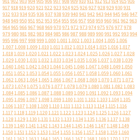
901
902
903
904
905
906
907
908
909
910
911
912
913
914
915
916
917
918
919
920
921
922
923
924
925
926
927
928
929
930
931
932
933
934
935
936
937
938
939
940
941
942
943
944
945
946
947
948
949
950
951
952
953
954
955
956
957
958
959
960
961
962
963
964
965
966
967
968
969
970
971
972
973
974
975
976
977
978
979
980
981
982
983
984
985
986
987
988
989
990
991
992
993
994
995
996
997
998
999
1,000
1,001
1,002
1,003
1,004
1,005
1,006
1,007
1,008
1,009
1,010
1,011
1,012
1,013
1,014
1,015
1,016
1,017
1,018
1,019
1,020
1,021
1,022
1,023
1,024
1,025
1,026
1,027
1,028
1,029
1,030
1,031
1,032
1,033
1,034
1,035
1,036
1,037
1,038
1,039
1,040
1,041
1,042
1,043
1,044
1,045
1,046
1,047
1,048
1,049
1,050
1,051
1,052
1,053
1,054
1,055
1,056
1,057
1,058
1,059
1,060
1,061
1,062
1,063
1,064
1,065
1,066
1,067
1,068
1,069
1,070
1,071
1,072
1,073
1,074
1,075
1,076
1,077
1,078
1,079
1,080
1,081
1,082
1,083
1,084
1,085
1,086
1,087
1,088
1,089
1,090
1,091
1,092
1,093
1,094
1,095
1,096
1,097
1,098
1,099
1,100
1,101
1,102
1,103
1,104
1,105
1,106
1,107
1,108
1,109
1,110
1,111
1,112
1,113
1,114
1,115
1,116
1,117
1,118
1,119
1,120
1,121
1,122
1,123
1,124
1,125
1,126
1,127
1,128
1,129
1,130
1,131
1,132
1,133
1,134
1,135
1,136
1,137
1,138
1,139
1,140
1,141
1,142
1,143
1,144
1,145
1,146
1,147
1,148
1,149
1,150
1,151
1,152
1,153
1,154
1,155
1,156
1,157
1,158
1,159
1,160
1,161
1,162
1,163
1,164
1,165
1,166
1,167
1,168
1,169
1,170
1,171