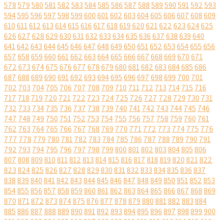
578
579
580
581
582
583
584
585
586
587
588
589
590
591
592
593
594
595
596
597
598
599
600
601
602
603
604
605
606
607
608
609
610
611
612
613
614
615
616
617
618
619
620
621
622
623
624
625
626
627
628
629
630
631
632
633
634
635
636
637
638
639
640
641
642
643
644
645
646
647
648
649
650
651
652
653
654
655
656
657
658
659
660
661
662
663
664
665
666
667
668
669
670
671
672
673
674
675
676
677
678
679
680
681
682
683
684
685
686
687
688
689
690
691
692
693
694
695
696
697
698
699
700
701
702
703
704
705
706
707
708
709
710
711
712
713
714
715
716
717
718
719
720
721
722
723
724
725
726
727
728
729
730
731
732
733
734
735
736
737
738
739
740
741
742
743
744
745
746
747
748
749
750
751
752
753
754
755
756
757
758
759
760
761
762
763
764
765
766
767
768
769
770
771
772
773
774
775
776
777
778
779
780
781
782
783
784
785
786
787
788
789
790
791
792
793
794
795
796
797
798
799
800
801
802
803
804
805
806
807
808
809
810
811
812
813
814
815
816
817
818
819
820
821
822
823
824
825
826
827
828
829
830
831
832
833
834
835
836
837
838
839
840
841
842
843
844
845
846
847
848
849
850
851
852
853
854
855
856
857
858
859
860
861
862
863
864
865
866
867
868
869
870
871
872
873
874
875
876
877
878
879
880
881
882
883
884
885
886
887
888
889
890
891
892
893
894
895
896
897
898
899
900