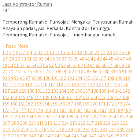
Jasa Kontraktor Rumah
Off
Pemborong Rumah di Purwojati: Mengakui Penyusunan Rumah
Khayalan pada Qyusi Persada, Kontraktor Terunggul
Pemborong Rumah di Purwojati – membangun rumah...
+ Read More
1
2
3
4
5
6
7
8
9
10
11
12
13
14
15
16
17
18
19
20
21
22
23
24
25
26
27
28
29
30
31
32
33
34
35
36
37
38
39
40
41
42
43
44
45
46
47
48
49
50
51
52
53
54
55
56
57
58
59
60
61
62
63
64
65
66
67
68
69
70
71
72
73
74
75
76
77
78
79
80
81
82
83
84
85
86
87
88
89
90
91
92
93
94
95
96
97
98
99
100
101
102
103
104
105
106
107
108
109
110
111
112
113
114
115
116
117
118
119
120
121
122
123
124
125
126
127
128
129
130
131
132
133
134
135
136
137
138
139
140
141
142
143
144
145
146
147
148
149
150
151
152
153
154
155
156
157
158
159
160
161
162
163
164
165
166
167
168
169
170
171
172
173
174
175
176
177
178
179
180
181
182
183
184
185
186
187
188
189
190
191
192
193
194
195
196
197
198
199
200
201
202
203
204
205
206
207
208
209
210
211
212
213
214
215
216
217
218
219
220
221
222
223
224
225
226
227
228
229
230
231
232
233
234
235
236
237
238
239
240
241
242
243
244
245
246
247
248
249
250
251