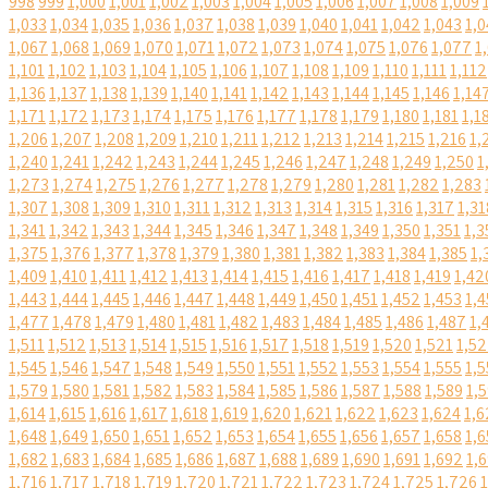
998
999
1,000
1,001
1,002
1,003
1,004
1,005
1,006
1,007
1,008
1,009
1,033
1,034
1,035
1,036
1,037
1,038
1,039
1,040
1,041
1,042
1,043
1,0
1,067
1,068
1,069
1,070
1,071
1,072
1,073
1,074
1,075
1,076
1,077
1
1,101
1,102
1,103
1,104
1,105
1,106
1,107
1,108
1,109
1,110
1,111
1,112
1,136
1,137
1,138
1,139
1,140
1,141
1,142
1,143
1,144
1,145
1,146
1,14
1,171
1,172
1,173
1,174
1,175
1,176
1,177
1,178
1,179
1,180
1,181
1,1
1,206
1,207
1,208
1,209
1,210
1,211
1,212
1,213
1,214
1,215
1,216
1,
1,240
1,241
1,242
1,243
1,244
1,245
1,246
1,247
1,248
1,249
1,250
1
1,273
1,274
1,275
1,276
1,277
1,278
1,279
1,280
1,281
1,282
1,283
1,307
1,308
1,309
1,310
1,311
1,312
1,313
1,314
1,315
1,316
1,317
1,31
1,341
1,342
1,343
1,344
1,345
1,346
1,347
1,348
1,349
1,350
1,351
1,3
1,375
1,376
1,377
1,378
1,379
1,380
1,381
1,382
1,383
1,384
1,385
1,
1,409
1,410
1,411
1,412
1,413
1,414
1,415
1,416
1,417
1,418
1,419
1,42
1,443
1,444
1,445
1,446
1,447
1,448
1,449
1,450
1,451
1,452
1,453
1,4
1,477
1,478
1,479
1,480
1,481
1,482
1,483
1,484
1,485
1,486
1,487
1,
1,511
1,512
1,513
1,514
1,515
1,516
1,517
1,518
1,519
1,520
1,521
1,5
1,545
1,546
1,547
1,548
1,549
1,550
1,551
1,552
1,553
1,554
1,555
1,5
1,579
1,580
1,581
1,582
1,583
1,584
1,585
1,586
1,587
1,588
1,589
1,
1,614
1,615
1,616
1,617
1,618
1,619
1,620
1,621
1,622
1,623
1,624
1,6
1,648
1,649
1,650
1,651
1,652
1,653
1,654
1,655
1,656
1,657
1,658
1,6
1,682
1,683
1,684
1,685
1,686
1,687
1,688
1,689
1,690
1,691
1,692
1,
1,716
1,717
1,718
1,719
1,720
1,721
1,722
1,723
1,724
1,725
1,726