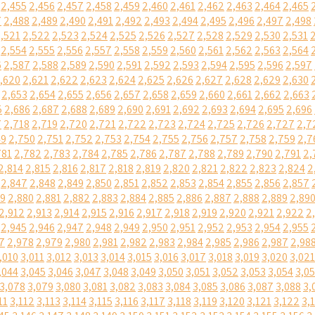
2,455
2,456
2,457
2,458
2,459
2,460
2,461
2,462
2,463
2,464
2,465
7
2,488
2,489
2,490
2,491
2,492
2,493
2,494
2,495
2,496
2,497
2,498
,521
2,522
2,523
2,524
2,525
2,526
2,527
2,528
2,529
2,530
2,531
2,554
2,555
2,556
2,557
2,558
2,559
2,560
2,561
2,562
2,563
2,564
6
2,587
2,588
2,589
2,590
2,591
2,592
2,593
2,594
2,595
2,596
2,597
,620
2,621
2,622
2,623
2,624
2,625
2,626
2,627
2,628
2,629
2,630
2,653
2,654
2,655
2,656
2,657
2,658
2,659
2,660
2,661
2,662
2,663
5
2,686
2,687
2,688
2,689
2,690
2,691
2,692
2,693
2,694
2,695
2,696
7
2,718
2,719
2,720
2,721
2,722
2,723
2,724
2,725
2,726
2,727
2,7
49
2,750
2,751
2,752
2,753
2,754
2,755
2,756
2,757
2,758
2,759
2,7
781
2,782
2,783
2,784
2,785
2,786
2,787
2,788
2,789
2,790
2,791
2,
2,814
2,815
2,816
2,817
2,818
2,819
2,820
2,821
2,822
2,823
2,824
2
2,847
2,848
2,849
2,850
2,851
2,852
2,853
2,854
2,855
2,856
2,857
79
2,880
2,881
2,882
2,883
2,884
2,885
2,886
2,887
2,888
2,889
2,89
2,912
2,913
2,914
2,915
2,916
2,917
2,918
2,919
2,920
2,921
2,922
2
2,945
2,946
2,947
2,948
2,949
2,950
2,951
2,952
2,953
2,954
2,955
7
2,978
2,979
2,980
2,981
2,982
2,983
2,984
2,985
2,986
2,987
2,98
,010
3,011
3,012
3,013
3,014
3,015
3,016
3,017
3,018
3,019
3,020
3,021
,044
3,045
3,046
3,047
3,048
3,049
3,050
3,051
3,052
3,053
3,054
3,0
3,078
3,079
3,080
3,081
3,082
3,083
3,084
3,085
3,086
3,087
3,088
3,
11
3,112
3,113
3,114
3,115
3,116
3,117
3,118
3,119
3,120
3,121
3,122
3,