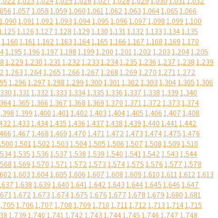
1,022
1,023
1,024
1,025
1,026
1,027
1,028
1,029
1,030
1,031
1,032
,056
1,057
1,058
1,059
1,060
1,061
1,062
1,063
1,064
1,065
1,066
1,090
1,091
1,092
1,093
1,094
1,095
1,096
1,097
1,098
1,099
1,100
1,125
1,126
1,127
1,128
1,129
1,130
1,131
1,132
1,133
1,134
1,135
1,160
1,161
1,162
1,163
1,164
1,165
1,166
1,167
1,168
1,169
1,170
94
1,195
1,196
1,197
1,198
1,199
1,200
1,201
1,202
1,203
1,204
1,205
28
1,229
1,230
1,231
1,232
1,233
1,234
1,235
1,236
1,237
1,238
1,239
62
1,263
1,264
1,265
1,266
1,267
1,268
1,269
1,270
1,271
1,272
295
1,296
1,297
1,298
1,299
1,300
1,301
1,302
1,303
1,304
1,305
1,306
,330
1,331
1,332
1,333
1,334
1,335
1,336
1,337
1,338
1,339
1,340
,364
1,365
1,366
1,367
1,368
1,369
1,370
1,371
1,372
1,373
1,374
1,398
1,399
1,400
1,401
1,402
1,403
1,404
1,405
1,406
1,407
1,408
,432
1,433
1,434
1,435
1,436
1,437
1,438
1,439
1,440
1,441
1,442
,466
1,467
1,468
1,469
1,470
1,471
1,472
1,473
1,474
1,475
1,476
,500
1,501
1,502
1,503
1,504
1,505
1,506
1,507
1,508
1,509
1,510
,534
1,535
1,536
1,537
1,538
1,539
1,540
1,541
1,542
1,543
1,544
,568
1,569
1,570
1,571
1,572
1,573
1,574
1,575
1,576
1,577
1,578
,602
1,603
1,604
1,605
1,606
1,607
1,608
1,609
1,610
1,611
1,612
1,613
,637
1,638
1,639
1,640
1,641
1,642
1,643
1,644
1,645
1,646
1,647
,671
1,672
1,673
1,674
1,675
1,676
1,677
1,678
1,679
1,680
1,681
1,705
1,706
1,707
1,708
1,709
1,710
1,711
1,712
1,713
1,714
1,715
738
1,739
1,740
1,741
1,742
1,743
1,744
1,745
1,746
1,747
1,748