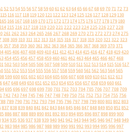
51
52
53
54
55
56
57
58
59
60
61
62
63
64
65
66
67
68
69
70
71
72
73
115
116
117
118
119
120
121
122
123
124
125
126
127
128
129
130
165
166
167
168
169
170
171
172
173
174
175
176
177
178
179
180
214
215
216
217
218
219
220
221
222
223
224
225
226
227
228
60
261
262
263
264
265
266
267
268
269
270
271
272
273
274
275
7
308
309
310
311
312
313
314
315
316
317
318
319
320
321
322
323
56
357
358
359
360
361
362
363
364
365
366
367
368
369
370
371
04
405
406
407
408
409
410
411
412
413
414
415
416
417
418
419
420
53
454
455
456
457
458
459
460
461
462
463
464
465
466
467
468
01
502
503
504
505
506
507
508
509
510
511
512
513
514
515
516
517
50
551
552
553
554
555
556
557
558
559
560
561
562
563
564
565
98
599
600
601
602
603
604
605
606
607
608
609
610
611
612
613
6
647
648
649
650
651
652
653
654
655
656
657
658
659
660
661
94
695
696
697
698
699
700
701
702
703
704
705
706
707
708
709
1
742
743
744
745
746
747
748
749
750
751
752
753
754
755
756
788
789
790
791
792
793
794
795
796
797
798
799
800
801
802
803
6
837
838
839
840
841
842
843
844
845
846
847
848
849
850
851
852
85
886
887
888
889
890
891
892
893
894
895
896
897
898
899
900
3
934
935
936
937
938
939
940
941
942
943
944
945
946
947
948
949
82
983
984
985
986
987
988
989
990
991
992
993
994
995
996
997