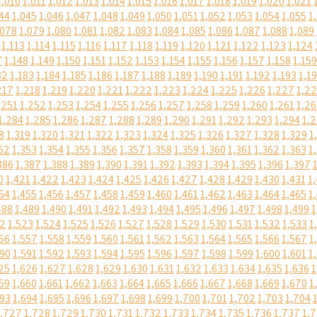
1,010
1,011
1,012
1,013
1,014
1,015
1,016
1,017
1,018
1,019
1,020
1,021
44
1,045
1,046
1,047
1,048
1,049
1,050
1,051
1,052
1,053
1,054
1,055
1
,078
1,079
1,080
1,081
1,082
1,083
1,084
1,085
1,086
1,087
1,088
1,089
1,113
1,114
1,115
1,116
1,117
1,118
1,119
1,120
1,121
1,122
1,123
1,124
7
1,148
1,149
1,150
1,151
1,152
1,153
1,154
1,155
1,156
1,157
1,158
1,159
82
1,183
1,184
1,185
1,186
1,187
1,188
1,189
1,190
1,191
1,192
1,193
1,1
217
1,218
1,219
1,220
1,221
1,222
1,223
1,224
1,225
1,226
1,227
1,2
,251
1,252
1,253
1,254
1,255
1,256
1,257
1,258
1,259
1,260
1,261
1,2
1,284
1,285
1,286
1,287
1,288
1,289
1,290
1,291
1,292
1,293
1,294
1,
8
1,319
1,320
1,321
1,322
1,323
1,324
1,325
1,326
1,327
1,328
1,329
1
52
1,353
1,354
1,355
1,356
1,357
1,358
1,359
1,360
1,361
1,362
1,363
1
386
1,387
1,388
1,389
1,390
1,391
1,392
1,393
1,394
1,395
1,396
1,397
0
1,421
1,422
1,423
1,424
1,425
1,426
1,427
1,428
1,429
1,430
1,431
1
54
1,455
1,456
1,457
1,458
1,459
1,460
1,461
1,462
1,463
1,464
1,465
1
488
1,489
1,490
1,491
1,492
1,493
1,494
1,495
1,496
1,497
1,498
1,499
1
22
1,523
1,524
1,525
1,526
1,527
1,528
1,529
1,530
1,531
1,532
1,533
1
56
1,557
1,558
1,559
1,560
1,561
1,562
1,563
1,564
1,565
1,566
1,567
1
590
1,591
1,592
1,593
1,594
1,595
1,596
1,597
1,598
1,599
1,600
1,601
1
25
1,626
1,627
1,628
1,629
1,630
1,631
1,632
1,633
1,634
1,635
1,636
1
59
1,660
1,661
1,662
1,663
1,664
1,665
1,666
1,667
1,668
1,669
1,670
1
693
1,694
1,695
1,696
1,697
1,698
1,699
1,700
1,701
1,702
1,703
1,704
1,727
1,728
1,729
1,730
1,731
1,732
1,733
1,734
1,735
1,736
1,737
1,