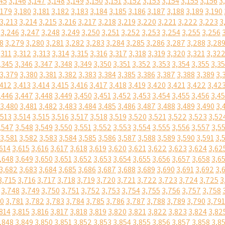
45
3,146
3,147
3,148
3,149
3,150
3,151
3,152
3,153
3,154
3,155
3,156
3
,179
3,180
3,181
3,182
3,183
3,184
3,185
3,186
3,187
3,188
3,189
3,190
3,213
3,214
3,215
3,216
3,217
3,218
3,219
3,220
3,221
3,222
3,223
3
3,246
3,247
3,248
3,249
3,250
3,251
3,252
3,253
3,254
3,255
3,256
8
3,279
3,280
3,281
3,282
3,283
3,284
3,285
3,286
3,287
3,288
3,28
,311
3,312
3,313
3,314
3,315
3,316
3,317
3,318
3,319
3,320
3,321
3,32
,345
3,346
3,347
3,348
3,349
3,350
3,351
3,352
3,353
3,354
3,355
3,3
3,379
3,380
3,381
3,382
3,383
3,384
3,385
3,386
3,387
3,388
3,389
3,
,412
3,413
3,414
3,415
3,416
3,417
3,418
3,419
3,420
3,421
3,422
3,42
,446
3,447
3,448
3,449
3,450
3,451
3,452
3,453
3,454
3,455
3,456
3,4
3,480
3,481
3,482
3,483
3,484
3,485
3,486
3,487
3,488
3,489
3,490
3,
,513
3,514
3,515
3,516
3,517
3,518
3,519
3,520
3,521
3,522
3,523
3,52
,547
3,548
3,549
3,550
3,551
3,552
3,553
3,554
3,555
3,556
3,557
3,5
3,581
3,582
3,583
3,584
3,585
3,586
3,587
3,588
3,589
3,590
3,591
3,
614
3,615
3,616
3,617
3,618
3,619
3,620
3,621
3,622
3,623
3,624
3,62
,648
3,649
3,650
3,651
3,652
3,653
3,654
3,655
3,656
3,657
3,658
3,6
3,682
3,683
3,684
3,685
3,686
3,687
3,688
3,689
3,690
3,691
3,692
3,
3,715
3,716
3,717
3,718
3,719
3,720
3,721
3,722
3,723
3,724
3,725
3
3,748
3,749
3,750
3,751
3,752
3,753
3,754
3,755
3,756
3,757
3,758
80
3,781
3,782
3,783
3,784
3,785
3,786
3,787
3,788
3,789
3,790
3,791
814
3,815
3,816
3,817
3,818
3,819
3,820
3,821
3,822
3,823
3,824
3,82
,848
3,849
3,850
3,851
3,852
3,853
3,854
3,855
3,856
3,857
3,858
3,8