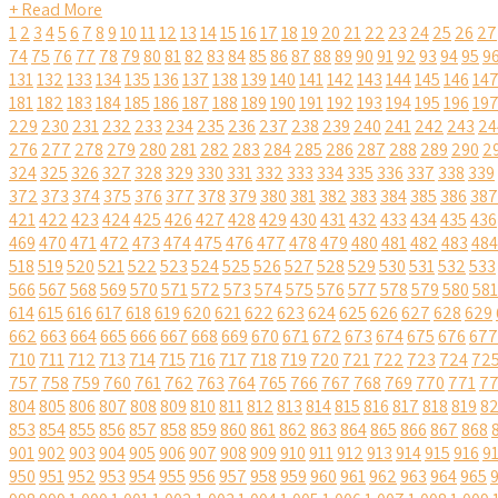
+ Read More
1
2
3
4
5
6
7
8
9
10
11
12
13
14
15
16
17
18
19
20
21
22
23
24
25
26
27
74
75
76
77
78
79
80
81
82
83
84
85
86
87
88
89
90
91
92
93
94
95
9
131
132
133
134
135
136
137
138
139
140
141
142
143
144
145
146
14
181
182
183
184
185
186
187
188
189
190
191
192
193
194
195
196
19
229
230
231
232
233
234
235
236
237
238
239
240
241
242
243
24
276
277
278
279
280
281
282
283
284
285
286
287
288
289
290
2
324
325
326
327
328
329
330
331
332
333
334
335
336
337
338
339
372
373
374
375
376
377
378
379
380
381
382
383
384
385
386
387
421
422
423
424
425
426
427
428
429
430
431
432
433
434
435
436
469
470
471
472
473
474
475
476
477
478
479
480
481
482
483
484
518
519
520
521
522
523
524
525
526
527
528
529
530
531
532
533
566
567
568
569
570
571
572
573
574
575
576
577
578
579
580
581
614
615
616
617
618
619
620
621
622
623
624
625
626
627
628
629
662
663
664
665
666
667
668
669
670
671
672
673
674
675
676
677
710
711
712
713
714
715
716
717
718
719
720
721
722
723
724
72
757
758
759
760
761
762
763
764
765
766
767
768
769
770
771
7
804
805
806
807
808
809
810
811
812
813
814
815
816
817
818
819
8
853
854
855
856
857
858
859
860
861
862
863
864
865
866
867
868
901
902
903
904
905
906
907
908
909
910
911
912
913
914
915
916
9
950
951
952
953
954
955
956
957
958
959
960
961
962
963
964
965