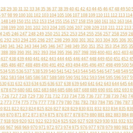
28
29
30
31
32
33
34
35
36
37
38
39
40
41
42
43
44
45
46
47
48
49
50
6
97
98
99
100
101
102
103
104
105
106
107
108
109
110
111
112
113
114
7
148
149
150
151
152
153
154
155
156
157
158
159
160
161
162
163
164
7
198
199
200
201
202
203
204
205
206
207
208
209
210
211
212
213
4
245
246
247
248
249
250
251
252
253
254
255
256
257
258
259
2
91
292
293
294
295
296
297
298
299
300
301
302
303
304
305
306
30
340
341
342
343
344
345
346
347
348
349
350
351
352
353
354
355
3
388
389
390
391
392
393
394
395
396
397
398
399
400
401
402
403
4
437
438
439
440
441
442
443
444
445
446
447
448
449
450
451
452
4
485
486
487
488
489
490
491
492
493
494
495
496
497
498
499
500
5
534
535
536
537
538
539
540
541
542
543
544
545
546
547
548
549
5
582
583
584
585
586
587
588
589
590
591
592
593
594
595
596
597
5
630
631
632
633
634
635
636
637
638
639
640
641
642
643
644
645
64
678
679
680
681
682
683
684
685
686
687
688
689
690
691
692
693
6
5
726
727
728
729
730
731
732
733
734
735
736
737
738
739
740
74
72
773
774
775
776
777
778
779
780
781
782
783
784
785
786
787
20
821
822
823
824
825
826
827
828
829
830
831
832
833
834
835
83
869
870
871
872
873
874
875
876
877
878
879
880
881
882
883
884
8
17
918
919
920
921
922
923
924
925
926
927
928
929
930
931
932
93
966
967
968
969
970
971
972
973
974
975
976
977
978
979
980
981
9