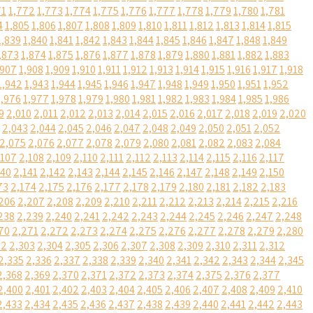
71
1,772
1,773
1,774
1,775
1,776
1,777
1,778
1,779
1,780
1,781
4
1,805
1,806
1,807
1,808
1,809
1,810
1,811
1,812
1,813
1,814
1,815
1,839
1,840
1,841
1,842
1,843
1,844
1,845
1,846
1,847
1,848
1,849
,873
1,874
1,875
1,876
1,877
1,878
1,879
1,880
1,881
1,882
1,883
,907
1,908
1,909
1,910
1,911
1,912
1,913
1,914
1,915
1,916
1,917
1,918
1,942
1,943
1,944
1,945
1,946
1,947
1,948
1,949
1,950
1,951
1,952
1,976
1,977
1,978
1,979
1,980
1,981
1,982
1,983
1,984
1,985
1,986
9
2,010
2,011
2,012
2,013
2,014
2,015
2,016
2,017
2,018
2,019
2,020
2,043
2,044
2,045
2,046
2,047
2,048
2,049
2,050
2,051
2,052
2,075
2,076
2,077
2,078
2,079
2,080
2,081
2,082
2,083
2,084
,107
2,108
2,109
2,110
2,111
2,112
2,113
2,114
2,115
2,116
2,117
140
2,141
2,142
2,143
2,144
2,145
2,146
2,147
2,148
2,149
2,150
73
2,174
2,175
2,176
2,177
2,178
2,179
2,180
2,181
2,182
2,183
206
2,207
2,208
2,209
2,210
2,211
2,212
2,213
2,214
2,215
2,216
238
2,239
2,240
2,241
2,242
2,243
2,244
2,245
2,246
2,247
2,248
70
2,271
2,272
2,273
2,274
2,275
2,276
2,277
2,278
2,279
2,280
02
2,303
2,304
2,305
2,306
2,307
2,308
2,309
2,310
2,311
2,312
2,335
2,336
2,337
2,338
2,339
2,340
2,341
2,342
2,343
2,344
2,345
2,368
2,369
2,370
2,371
2,372
2,373
2,374
2,375
2,376
2,377
2,400
2,401
2,402
2,403
2,404
2,405
2,406
2,407
2,408
2,409
2,410
2,433
2,434
2,435
2,436
2,437
2,438
2,439
2,440
2,441
2,442
2,443