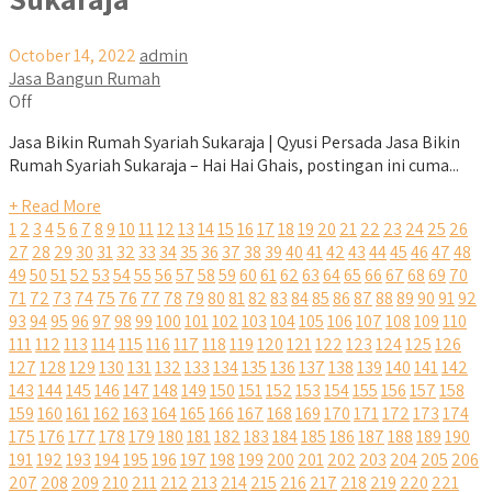
October 14, 2022
admin
Jasa Bangun Rumah
Off
Jasa Bikin Rumah Syariah Sukaraja | Qyusi Persada Jasa Bikin
Rumah Syariah Sukaraja – Hai Hai Ghais, postingan ini cuma...
+ Read More
1
2
3
4
5
6
7
8
9
10
11
12
13
14
15
16
17
18
19
20
21
22
23
24
25
26
27
28
29
30
31
32
33
34
35
36
37
38
39
40
41
42
43
44
45
46
47
48
49
50
51
52
53
54
55
56
57
58
59
60
61
62
63
64
65
66
67
68
69
70
71
72
73
74
75
76
77
78
79
80
81
82
83
84
85
86
87
88
89
90
91
92
93
94
95
96
97
98
99
100
101
102
103
104
105
106
107
108
109
110
111
112
113
114
115
116
117
118
119
120
121
122
123
124
125
126
127
128
129
130
131
132
133
134
135
136
137
138
139
140
141
142
143
144
145
146
147
148
149
150
151
152
153
154
155
156
157
158
159
160
161
162
163
164
165
166
167
168
169
170
171
172
173
174
175
176
177
178
179
180
181
182
183
184
185
186
187
188
189
190
191
192
193
194
195
196
197
198
199
200
201
202
203
204
205
206
207
208
209
210
211
212
213
214
215
216
217
218
219
220
221