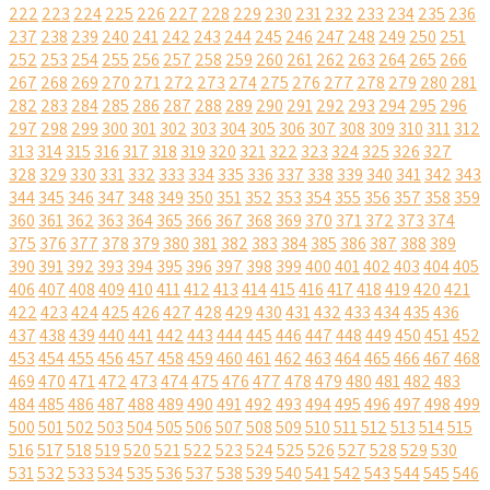
222
223
224
225
226
227
228
229
230
231
232
233
234
235
236
237
238
239
240
241
242
243
244
245
246
247
248
249
250
251
252
253
254
255
256
257
258
259
260
261
262
263
264
265
266
267
268
269
270
271
272
273
274
275
276
277
278
279
280
281
282
283
284
285
286
287
288
289
290
291
292
293
294
295
296
297
298
299
300
301
302
303
304
305
306
307
308
309
310
311
312
313
314
315
316
317
318
319
320
321
322
323
324
325
326
327
328
329
330
331
332
333
334
335
336
337
338
339
340
341
342
343
344
345
346
347
348
349
350
351
352
353
354
355
356
357
358
359
360
361
362
363
364
365
366
367
368
369
370
371
372
373
374
375
376
377
378
379
380
381
382
383
384
385
386
387
388
389
390
391
392
393
394
395
396
397
398
399
400
401
402
403
404
405
406
407
408
409
410
411
412
413
414
415
416
417
418
419
420
421
422
423
424
425
426
427
428
429
430
431
432
433
434
435
436
437
438
439
440
441
442
443
444
445
446
447
448
449
450
451
452
453
454
455
456
457
458
459
460
461
462
463
464
465
466
467
468
469
470
471
472
473
474
475
476
477
478
479
480
481
482
483
484
485
486
487
488
489
490
491
492
493
494
495
496
497
498
499
500
501
502
503
504
505
506
507
508
509
510
511
512
513
514
515
516
517
518
519
520
521
522
523
524
525
526
527
528
529
530
531
532
533
534
535
536
537
538
539
540
541
542
543
544
545
546