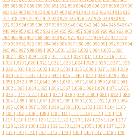
885
886
887
888
889
890
891
892
893
894
895
896
897
898
899
900
901
902
903
904
905
906
907
908
909
910
911
912
913
914
915
916
917
918
919
920
921
922
923
924
925
926
927
928
929
930
931
932
933
934
935
936
937
938
939
940
941
942
943
944
945
946
947
948
949
950
951
952
953
954
955
956
957
958
959
960
961
962
963
964
965
966
967
968
969
970
971
972
973
974
975
976
977
978
979
980
981
982
983
984
985
986
987
988
989
990
991
992
993
994
995
996
997
998
999
1,000
1,001
1,002
1,003
1,004
1,005
1,006
1,007
1,008
1,009
1,010
1,011
1,012
1,013
1,014
1,015
1,016
1,017
1,018
1,019
1,020
1,021
1,022
1,023
1,024
1,025
1,026
1,027
1,028
1,029
1,030
1,031
1,032
1,033
1,034
1,035
1,036
1,037
1,038
1,039
1,040
1,041
1,042
1,043
1,044
1,045
1,046
1,047
1,048
1,049
1,050
1,051
1,052
1,053
1,054
1,055
1,056
1,057
1,058
1,059
1,060
1,061
1,062
1,063
1,064
1,065
1,066
1,067
1,068
1,069
1,070
1,071
1,072
1,073
1,074
1,075
1,076
1,077
1,078
1,079
1,080
1,081
1,082
1,083
1,084
1,085
1,086
1,087
1,088
1,089
1,090
1,091
1,092
1,093
1,094
1,095
1,096
1,097
1,098
1,099
1,100
1,101
1,102
1,103
1,104
1,105
1,106
1,107
1,108
1,109
1,110
1,111
1,112
1,113
1,114
1,115
1,116
1,117
1,118
1,119
1,120
1,121
1,122
1,123
1,124
1,125
1,126
1,127
1,128
1,129
1,130
1,131
1,132
1,133
1,134
1,135
1,136
1,137
1,138
1,139
1,140
1,141
1,142
1,143
1,144
1,145
1,146
1,147
1,148
1,149