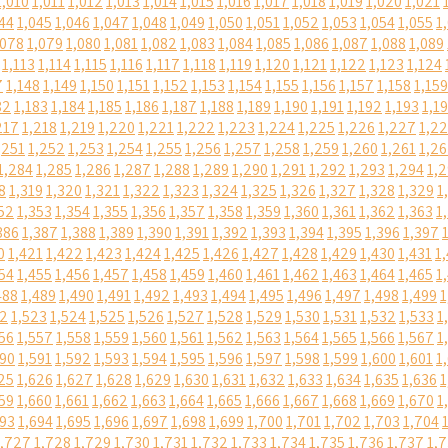
1,010
1,011
1,012
1,013
1,014
1,015
1,016
1,017
1,018
1,019
1,020
1,021
44
1,045
1,046
1,047
1,048
1,049
1,050
1,051
1,052
1,053
1,054
1,055
1
,078
1,079
1,080
1,081
1,082
1,083
1,084
1,085
1,086
1,087
1,088
1,089
1,113
1,114
1,115
1,116
1,117
1,118
1,119
1,120
1,121
1,122
1,123
1,124
7
1,148
1,149
1,150
1,151
1,152
1,153
1,154
1,155
1,156
1,157
1,158
1,159
82
1,183
1,184
1,185
1,186
1,187
1,188
1,189
1,190
1,191
1,192
1,193
1,1
217
1,218
1,219
1,220
1,221
1,222
1,223
1,224
1,225
1,226
1,227
1,2
,251
1,252
1,253
1,254
1,255
1,256
1,257
1,258
1,259
1,260
1,261
1,2
1,284
1,285
1,286
1,287
1,288
1,289
1,290
1,291
1,292
1,293
1,294
1,
8
1,319
1,320
1,321
1,322
1,323
1,324
1,325
1,326
1,327
1,328
1,329
1
52
1,353
1,354
1,355
1,356
1,357
1,358
1,359
1,360
1,361
1,362
1,363
1
386
1,387
1,388
1,389
1,390
1,391
1,392
1,393
1,394
1,395
1,396
1,397
0
1,421
1,422
1,423
1,424
1,425
1,426
1,427
1,428
1,429
1,430
1,431
1
54
1,455
1,456
1,457
1,458
1,459
1,460
1,461
1,462
1,463
1,464
1,465
1
488
1,489
1,490
1,491
1,492
1,493
1,494
1,495
1,496
1,497
1,498
1,499
1
22
1,523
1,524
1,525
1,526
1,527
1,528
1,529
1,530
1,531
1,532
1,533
1
56
1,557
1,558
1,559
1,560
1,561
1,562
1,563
1,564
1,565
1,566
1,567
1
590
1,591
1,592
1,593
1,594
1,595
1,596
1,597
1,598
1,599
1,600
1,601
1
25
1,626
1,627
1,628
1,629
1,630
1,631
1,632
1,633
1,634
1,635
1,636
1
59
1,660
1,661
1,662
1,663
1,664
1,665
1,666
1,667
1,668
1,669
1,670
1
693
1,694
1,695
1,696
1,697
1,698
1,699
1,700
1,701
1,702
1,703
1,704
1,727
1,728
1,729
1,730
1,731
1,732
1,733
1,734
1,735
1,736
1,737
1,