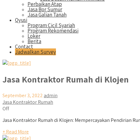
Perbaikan Atap
Jasa Bor Sumur
Jasa Galian Tanah
Qyusi
Program Cicil Syariah
Program Rekomendasi
Loker
Berita
Contact
Jadwalkan Survey
Jasa Kontraktor Rumah di Klojen
September 3, 2022
admin
Jasa Kontraktor Rumah
Off
Jasa Kontraktor Rumah di Klojen: Mempercayakan Pendirian Ru
+ Read More