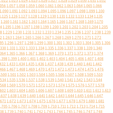
1,022
1,023
1,024
1,025
1,026
1,027
1,028
1,029
1,030
1,031
1,032
,056
1,057
1,058
1,059
1,060
1,061
1,062
1,063
1,064
1,065
1,066
1,090
1,091
1,092
1,093
1,094
1,095
1,096
1,097
1,098
1,099
1,100
1,125
1,126
1,127
1,128
1,129
1,130
1,131
1,132
1,133
1,134
1,135
1,160
1,161
1,162
1,163
1,164
1,165
1,166
1,167
1,168
1,169
1,170
94
1,195
1,196
1,197
1,198
1,199
1,200
1,201
1,202
1,203
1,204
1,205
28
1,229
1,230
1,231
1,232
1,233
1,234
1,235
1,236
1,237
1,238
1,239
62
1,263
1,264
1,265
1,266
1,267
1,268
1,269
1,270
1,271
1,272
295
1,296
1,297
1,298
1,299
1,300
1,301
1,302
1,303
1,304
1,305
1,306
,330
1,331
1,332
1,333
1,334
1,335
1,336
1,337
1,338
1,339
1,340
,364
1,365
1,366
1,367
1,368
1,369
1,370
1,371
1,372
1,373
1,374
1,398
1,399
1,400
1,401
1,402
1,403
1,404
1,405
1,406
1,407
1,408
,432
1,433
1,434
1,435
1,436
1,437
1,438
1,439
1,440
1,441
1,442
,466
1,467
1,468
1,469
1,470
1,471
1,472
1,473
1,474
1,475
1,476
,500
1,501
1,502
1,503
1,504
1,505
1,506
1,507
1,508
1,509
1,510
,534
1,535
1,536
1,537
1,538
1,539
1,540
1,541
1,542
1,543
1,544
,568
1,569
1,570
1,571
1,572
1,573
1,574
1,575
1,576
1,577
1,578
,602
1,603
1,604
1,605
1,606
1,607
1,608
1,609
1,610
1,611
1,612
1,613
,637
1,638
1,639
1,640
1,641
1,642
1,643
1,644
1,645
1,646
1,647
,671
1,672
1,673
1,674
1,675
1,676
1,677
1,678
1,679
1,680
1,681
1,705
1,706
1,707
1,708
1,709
1,710
1,711
1,712
1,713
1,714
1,715
738
1,739
1,740
1,741
1,742
1,743
1,744
1,745
1,746
1,747
1,748