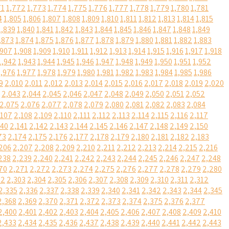
71
1,772
1,773
1,774
1,775
1,776
1,777
1,778
1,779
1,780
1,781
4
1,805
1,806
1,807
1,808
1,809
1,810
1,811
1,812
1,813
1,814
1,815
1,839
1,840
1,841
1,842
1,843
1,844
1,845
1,846
1,847
1,848
1,849
,873
1,874
1,875
1,876
1,877
1,878
1,879
1,880
1,881
1,882
1,883
,907
1,908
1,909
1,910
1,911
1,912
1,913
1,914
1,915
1,916
1,917
1,918
1,942
1,943
1,944
1,945
1,946
1,947
1,948
1,949
1,950
1,951
1,952
1,976
1,977
1,978
1,979
1,980
1,981
1,982
1,983
1,984
1,985
1,986
9
2,010
2,011
2,012
2,013
2,014
2,015
2,016
2,017
2,018
2,019
2,020
2,043
2,044
2,045
2,046
2,047
2,048
2,049
2,050
2,051
2,052
2,075
2,076
2,077
2,078
2,079
2,080
2,081
2,082
2,083
2,084
,107
2,108
2,109
2,110
2,111
2,112
2,113
2,114
2,115
2,116
2,117
140
2,141
2,142
2,143
2,144
2,145
2,146
2,147
2,148
2,149
2,150
73
2,174
2,175
2,176
2,177
2,178
2,179
2,180
2,181
2,182
2,183
206
2,207
2,208
2,209
2,210
2,211
2,212
2,213
2,214
2,215
2,216
238
2,239
2,240
2,241
2,242
2,243
2,244
2,245
2,246
2,247
2,248
70
2,271
2,272
2,273
2,274
2,275
2,276
2,277
2,278
2,279
2,280
02
2,303
2,304
2,305
2,306
2,307
2,308
2,309
2,310
2,311
2,312
2,335
2,336
2,337
2,338
2,339
2,340
2,341
2,342
2,343
2,344
2,345
2,368
2,369
2,370
2,371
2,372
2,373
2,374
2,375
2,376
2,377
2,400
2,401
2,402
2,403
2,404
2,405
2,406
2,407
2,408
2,409
2,410
2,433
2,434
2,435
2,436
2,437
2,438
2,439
2,440
2,441
2,442
2,443