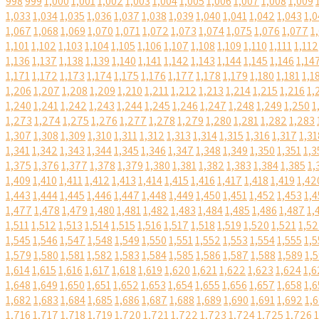
998
999
1,000
1,001
1,002
1,003
1,004
1,005
1,006
1,007
1,008
1,009
1,033
1,034
1,035
1,036
1,037
1,038
1,039
1,040
1,041
1,042
1,043
1,0
1,067
1,068
1,069
1,070
1,071
1,072
1,073
1,074
1,075
1,076
1,077
1
1,101
1,102
1,103
1,104
1,105
1,106
1,107
1,108
1,109
1,110
1,111
1,112
1,136
1,137
1,138
1,139
1,140
1,141
1,142
1,143
1,144
1,145
1,146
1,14
1,171
1,172
1,173
1,174
1,175
1,176
1,177
1,178
1,179
1,180
1,181
1,1
1,206
1,207
1,208
1,209
1,210
1,211
1,212
1,213
1,214
1,215
1,216
1,
1,240
1,241
1,242
1,243
1,244
1,245
1,246
1,247
1,248
1,249
1,250
1
1,273
1,274
1,275
1,276
1,277
1,278
1,279
1,280
1,281
1,282
1,283
1,307
1,308
1,309
1,310
1,311
1,312
1,313
1,314
1,315
1,316
1,317
1,31
1,341
1,342
1,343
1,344
1,345
1,346
1,347
1,348
1,349
1,350
1,351
1,3
1,375
1,376
1,377
1,378
1,379
1,380
1,381
1,382
1,383
1,384
1,385
1,
1,409
1,410
1,411
1,412
1,413
1,414
1,415
1,416
1,417
1,418
1,419
1,42
1,443
1,444
1,445
1,446
1,447
1,448
1,449
1,450
1,451
1,452
1,453
1,4
1,477
1,478
1,479
1,480
1,481
1,482
1,483
1,484
1,485
1,486
1,487
1,
1,511
1,512
1,513
1,514
1,515
1,516
1,517
1,518
1,519
1,520
1,521
1,5
1,545
1,546
1,547
1,548
1,549
1,550
1,551
1,552
1,553
1,554
1,555
1,5
1,579
1,580
1,581
1,582
1,583
1,584
1,585
1,586
1,587
1,588
1,589
1,
1,614
1,615
1,616
1,617
1,618
1,619
1,620
1,621
1,622
1,623
1,624
1,6
1,648
1,649
1,650
1,651
1,652
1,653
1,654
1,655
1,656
1,657
1,658
1,6
1,682
1,683
1,684
1,685
1,686
1,687
1,688
1,689
1,690
1,691
1,692
1,
1,716
1,717
1,718
1,719
1,720
1,721
1,722
1,723
1,724
1,725
1,726