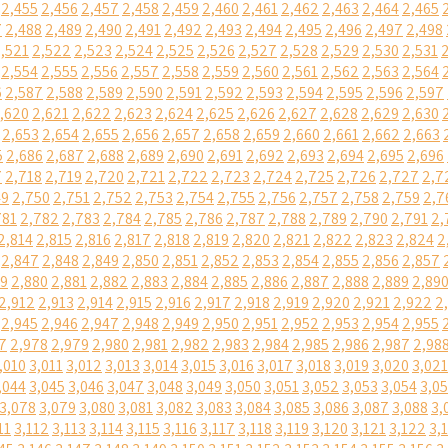
2,455
2,456
2,457
2,458
2,459
2,460
2,461
2,462
2,463
2,464
2,465
7
2,488
2,489
2,490
2,491
2,492
2,493
2,494
2,495
2,496
2,497
2,498
,521
2,522
2,523
2,524
2,525
2,526
2,527
2,528
2,529
2,530
2,531
2,554
2,555
2,556
2,557
2,558
2,559
2,560
2,561
2,562
2,563
2,564
6
2,587
2,588
2,589
2,590
2,591
2,592
2,593
2,594
2,595
2,596
2,597
,620
2,621
2,622
2,623
2,624
2,625
2,626
2,627
2,628
2,629
2,630
2,653
2,654
2,655
2,656
2,657
2,658
2,659
2,660
2,661
2,662
2,663
5
2,686
2,687
2,688
2,689
2,690
2,691
2,692
2,693
2,694
2,695
2,696
7
2,718
2,719
2,720
2,721
2,722
2,723
2,724
2,725
2,726
2,727
2,7
49
2,750
2,751
2,752
2,753
2,754
2,755
2,756
2,757
2,758
2,759
2,7
781
2,782
2,783
2,784
2,785
2,786
2,787
2,788
2,789
2,790
2,791
2,
2,814
2,815
2,816
2,817
2,818
2,819
2,820
2,821
2,822
2,823
2,824
2
2,847
2,848
2,849
2,850
2,851
2,852
2,853
2,854
2,855
2,856
2,857
79
2,880
2,881
2,882
2,883
2,884
2,885
2,886
2,887
2,888
2,889
2,89
2,912
2,913
2,914
2,915
2,916
2,917
2,918
2,919
2,920
2,921
2,922
2
2,945
2,946
2,947
2,948
2,949
2,950
2,951
2,952
2,953
2,954
2,955
7
2,978
2,979
2,980
2,981
2,982
2,983
2,984
2,985
2,986
2,987
2,98
,010
3,011
3,012
3,013
3,014
3,015
3,016
3,017
3,018
3,019
3,020
3,021
,044
3,045
3,046
3,047
3,048
3,049
3,050
3,051
3,052
3,053
3,054
3,0
3,078
3,079
3,080
3,081
3,082
3,083
3,084
3,085
3,086
3,087
3,088
3,
11
3,112
3,113
3,114
3,115
3,116
3,117
3,118
3,119
3,120
3,121
3,122
3,