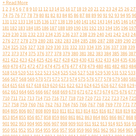
+ Read More
1
2
3
4
5
6
7
8
9
10
11
12
13
14
15
16
17
18
19
20
21
22
23
24
25
26
27
74
75
76
77
78
79
80
81
82
83
84
85
86
87
88
89
90
91
92
93
94
95
9
131
132
133
134
135
136
137
138
139
140
141
142
143
144
145
146
14
181
182
183
184
185
186
187
188
189
190
191
192
193
194
195
196
19
229
230
231
232
233
234
235
236
237
238
239
240
241
242
243
24
276
277
278
279
280
281
282
283
284
285
286
287
288
289
290
2
324
325
326
327
328
329
330
331
332
333
334
335
336
337
338
339
372
373
374
375
376
377
378
379
380
381
382
383
384
385
386
387
421
422
423
424
425
426
427
428
429
430
431
432
433
434
435
436
469
470
471
472
473
474
475
476
477
478
479
480
481
482
483
484
518
519
520
521
522
523
524
525
526
527
528
529
530
531
532
533
566
567
568
569
570
571
572
573
574
575
576
577
578
579
580
581
614
615
616
617
618
619
620
621
622
623
624
625
626
627
628
629
662
663
664
665
666
667
668
669
670
671
672
673
674
675
676
677
710
711
712
713
714
715
716
717
718
719
720
721
722
723
724
72
757
758
759
760
761
762
763
764
765
766
767
768
769
770
771
7
804
805
806
807
808
809
810
811
812
813
814
815
816
817
818
819
8
853
854
855
856
857
858
859
860
861
862
863
864
865
866
867
868
901
902
903
904
905
906
907
908
909
910
911
912
913
914
915
916
9
950
951
952
953
954
955
956
957
958
959
960
961
962
963
964
965