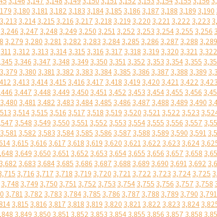
45
3,146
3,147
3,148
3,149
3,150
3,151
3,152
3,153
3,154
3,155
3,156
3
,179
3,180
3,181
3,182
3,183
3,184
3,185
3,186
3,187
3,188
3,189
3,190
3,213
3,214
3,215
3,216
3,217
3,218
3,219
3,220
3,221
3,222
3,223
3
3,246
3,247
3,248
3,249
3,250
3,251
3,252
3,253
3,254
3,255
3,256
8
3,279
3,280
3,281
3,282
3,283
3,284
3,285
3,286
3,287
3,288
3,28
,311
3,312
3,313
3,314
3,315
3,316
3,317
3,318
3,319
3,320
3,321
3,32
,345
3,346
3,347
3,348
3,349
3,350
3,351
3,352
3,353
3,354
3,355
3,3
3,379
3,380
3,381
3,382
3,383
3,384
3,385
3,386
3,387
3,388
3,389
3,
,412
3,413
3,414
3,415
3,416
3,417
3,418
3,419
3,420
3,421
3,422
3,42
,446
3,447
3,448
3,449
3,450
3,451
3,452
3,453
3,454
3,455
3,456
3,4
3,480
3,481
3,482
3,483
3,484
3,485
3,486
3,487
3,488
3,489
3,490
3,
,513
3,514
3,515
3,516
3,517
3,518
3,519
3,520
3,521
3,522
3,523
3,52
,547
3,548
3,549
3,550
3,551
3,552
3,553
3,554
3,555
3,556
3,557
3,5
3,581
3,582
3,583
3,584
3,585
3,586
3,587
3,588
3,589
3,590
3,591
3,
614
3,615
3,616
3,617
3,618
3,619
3,620
3,621
3,622
3,623
3,624
3,62
,648
3,649
3,650
3,651
3,652
3,653
3,654
3,655
3,656
3,657
3,658
3,6
3,682
3,683
3,684
3,685
3,686
3,687
3,688
3,689
3,690
3,691
3,692
3,
3,715
3,716
3,717
3,718
3,719
3,720
3,721
3,722
3,723
3,724
3,725
3
3,748
3,749
3,750
3,751
3,752
3,753
3,754
3,755
3,756
3,757
3,758
80
3,781
3,782
3,783
3,784
3,785
3,786
3,787
3,788
3,789
3,790
3,791
814
3,815
3,816
3,817
3,818
3,819
3,820
3,821
3,822
3,823
3,824
3,82
,848
3,849
3,850
3,851
3,852
3,853
3,854
3,855
3,856
3,857
3,858
3,8