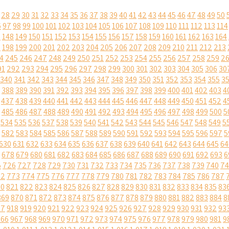
28
29
30
31
32
33
34
35
36
37
38
39
40
41
42
43
44
45
46
47
48
49
50
6
97
98
99
100
101
102
103
104
105
106
107
108
109
110
111
112
113
114
7
148
149
150
151
152
153
154
155
156
157
158
159
160
161
162
163
164
7
198
199
200
201
202
203
204
205
206
207
208
209
210
211
212
213
4
245
246
247
248
249
250
251
252
253
254
255
256
257
258
259
2
91
292
293
294
295
296
297
298
299
300
301
302
303
304
305
306
30
340
341
342
343
344
345
346
347
348
349
350
351
352
353
354
355
3
388
389
390
391
392
393
394
395
396
397
398
399
400
401
402
403
4
437
438
439
440
441
442
443
444
445
446
447
448
449
450
451
452
4
485
486
487
488
489
490
491
492
493
494
495
496
497
498
499
500
5
534
535
536
537
538
539
540
541
542
543
544
545
546
547
548
549
5
582
583
584
585
586
587
588
589
590
591
592
593
594
595
596
597
5
630
631
632
633
634
635
636
637
638
639
640
641
642
643
644
645
64
678
679
680
681
682
683
684
685
686
687
688
689
690
691
692
693
6
5
726
727
728
729
730
731
732
733
734
735
736
737
738
739
740
74
72
773
774
775
776
777
778
779
780
781
782
783
784
785
786
787
20
821
822
823
824
825
826
827
828
829
830
831
832
833
834
835
83
869
870
871
872
873
874
875
876
877
878
879
880
881
882
883
884
8
17
918
919
920
921
922
923
924
925
926
927
928
929
930
931
932
93
966
967
968
969
970
971
972
973
974
975
976
977
978
979
980
981
9