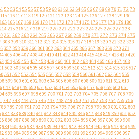
51
52
53
54
55
56
57
58
59
60
61
62
63
64
65
66
67
68
69
70
71
72
73
115
116
117
118
119
120
121
122
123
124
125
126
127
128
129
130
165
166
167
168
169
170
171
172
173
174
175
176
177
178
179
180
214
215
216
217
218
219
220
221
222
223
224
225
226
227
228
60
261
262
263
264
265
266
267
268
269
270
271
272
273
274
275
7
308
309
310
311
312
313
314
315
316
317
318
319
320
321
322
323
56
357
358
359
360
361
362
363
364
365
366
367
368
369
370
371
04
405
406
407
408
409
410
411
412
413
414
415
416
417
418
419
420
53
454
455
456
457
458
459
460
461
462
463
464
465
466
467
468
01
502
503
504
505
506
507
508
509
510
511
512
513
514
515
516
517
50
551
552
553
554
555
556
557
558
559
560
561
562
563
564
565
98
599
600
601
602
603
604
605
606
607
608
609
610
611
612
613
6
647
648
649
650
651
652
653
654
655
656
657
658
659
660
661
94
695
696
697
698
699
700
701
702
703
704
705
706
707
708
709
1
742
743
744
745
746
747
748
749
750
751
752
753
754
755
756
788
789
790
791
792
793
794
795
796
797
798
799
800
801
802
803
6
837
838
839
840
841
842
843
844
845
846
847
848
849
850
851
852
85
886
887
888
889
890
891
892
893
894
895
896
897
898
899
900
3
934
935
936
937
938
939
940
941
942
943
944
945
946
947
948
949
82
983
984
985
986
987
988
989
990
991
992
993
994
995
996
997