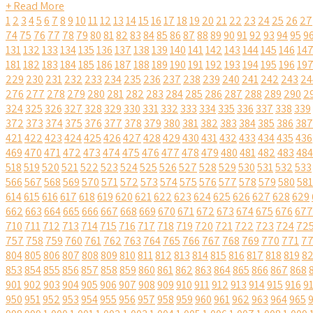
+ Read More
1
2
3
4
5
6
7
8
9
10
11
12
13
14
15
16
17
18
19
20
21
22
23
24
25
26
27
74
75
76
77
78
79
80
81
82
83
84
85
86
87
88
89
90
91
92
93
94
95
9
131
132
133
134
135
136
137
138
139
140
141
142
143
144
145
146
14
181
182
183
184
185
186
187
188
189
190
191
192
193
194
195
196
19
229
230
231
232
233
234
235
236
237
238
239
240
241
242
243
24
276
277
278
279
280
281
282
283
284
285
286
287
288
289
290
2
324
325
326
327
328
329
330
331
332
333
334
335
336
337
338
339
372
373
374
375
376
377
378
379
380
381
382
383
384
385
386
387
421
422
423
424
425
426
427
428
429
430
431
432
433
434
435
436
469
470
471
472
473
474
475
476
477
478
479
480
481
482
483
484
518
519
520
521
522
523
524
525
526
527
528
529
530
531
532
533
566
567
568
569
570
571
572
573
574
575
576
577
578
579
580
581
614
615
616
617
618
619
620
621
622
623
624
625
626
627
628
629
662
663
664
665
666
667
668
669
670
671
672
673
674
675
676
677
710
711
712
713
714
715
716
717
718
719
720
721
722
723
724
72
757
758
759
760
761
762
763
764
765
766
767
768
769
770
771
7
804
805
806
807
808
809
810
811
812
813
814
815
816
817
818
819
8
853
854
855
856
857
858
859
860
861
862
863
864
865
866
867
868
901
902
903
904
905
906
907
908
909
910
911
912
913
914
915
916
9
950
951
952
953
954
955
956
957
958
959
960
961
962
963
964
965