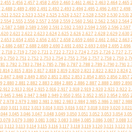
2,455
2,456
2,457
2,458
2,459
2,460
2,461
2,462
2,463
2,464
2,465
7
2,488
2,489
2,490
2,491
2,492
2,493
2,494
2,495
2,496
2,497
2,498
,521
2,522
2,523
2,524
2,525
2,526
2,527
2,528
2,529
2,530
2,531
2,554
2,555
2,556
2,557
2,558
2,559
2,560
2,561
2,562
2,563
2,564
6
2,587
2,588
2,589
2,590
2,591
2,592
2,593
2,594
2,595
2,596
2,597
,620
2,621
2,622
2,623
2,624
2,625
2,626
2,627
2,628
2,629
2,630
2,653
2,654
2,655
2,656
2,657
2,658
2,659
2,660
2,661
2,662
2,663
5
2,686
2,687
2,688
2,689
2,690
2,691
2,692
2,693
2,694
2,695
2,696
7
2,718
2,719
2,720
2,721
2,722
2,723
2,724
2,725
2,726
2,727
2,7
49
2,750
2,751
2,752
2,753
2,754
2,755
2,756
2,757
2,758
2,759
2,7
781
2,782
2,783
2,784
2,785
2,786
2,787
2,788
2,789
2,790
2,791
2,
2,814
2,815
2,816
2,817
2,818
2,819
2,820
2,821
2,822
2,823
2,824
2
2,847
2,848
2,849
2,850
2,851
2,852
2,853
2,854
2,855
2,856
2,857
79
2,880
2,881
2,882
2,883
2,884
2,885
2,886
2,887
2,888
2,889
2,89
2,912
2,913
2,914
2,915
2,916
2,917
2,918
2,919
2,920
2,921
2,922
2
2,945
2,946
2,947
2,948
2,949
2,950
2,951
2,952
2,953
2,954
2,955
7
2,978
2,979
2,980
2,981
2,982
2,983
2,984
2,985
2,986
2,987
2,98
,010
3,011
3,012
3,013
3,014
3,015
3,016
3,017
3,018
3,019
3,020
3,021
,044
3,045
3,046
3,047
3,048
3,049
3,050
3,051
3,052
3,053
3,054
3,0
3,078
3,079
3,080
3,081
3,082
3,083
3,084
3,085
3,086
3,087
3,088
3,
11
3,112
3,113
3,114
3,115
3,116
3,117
3,118
3,119
3,120
3,121
3,122
3,