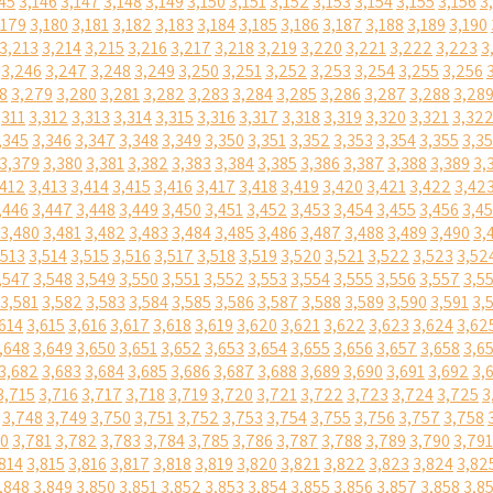
45
3,146
3,147
3,148
3,149
3,150
3,151
3,152
3,153
3,154
3,155
3,156
3
,179
3,180
3,181
3,182
3,183
3,184
3,185
3,186
3,187
3,188
3,189
3,190
3,213
3,214
3,215
3,216
3,217
3,218
3,219
3,220
3,221
3,222
3,223
3
3,246
3,247
3,248
3,249
3,250
3,251
3,252
3,253
3,254
3,255
3,256
8
3,279
3,280
3,281
3,282
3,283
3,284
3,285
3,286
3,287
3,288
3,28
,311
3,312
3,313
3,314
3,315
3,316
3,317
3,318
3,319
3,320
3,321
3,32
,345
3,346
3,347
3,348
3,349
3,350
3,351
3,352
3,353
3,354
3,355
3,3
3,379
3,380
3,381
3,382
3,383
3,384
3,385
3,386
3,387
3,388
3,389
3,
,412
3,413
3,414
3,415
3,416
3,417
3,418
3,419
3,420
3,421
3,422
3,42
,446
3,447
3,448
3,449
3,450
3,451
3,452
3,453
3,454
3,455
3,456
3,4
3,480
3,481
3,482
3,483
3,484
3,485
3,486
3,487
3,488
3,489
3,490
3,
,513
3,514
3,515
3,516
3,517
3,518
3,519
3,520
3,521
3,522
3,523
3,52
,547
3,548
3,549
3,550
3,551
3,552
3,553
3,554
3,555
3,556
3,557
3,5
3,581
3,582
3,583
3,584
3,585
3,586
3,587
3,588
3,589
3,590
3,591
3,
614
3,615
3,616
3,617
3,618
3,619
3,620
3,621
3,622
3,623
3,624
3,62
,648
3,649
3,650
3,651
3,652
3,653
3,654
3,655
3,656
3,657
3,658
3,6
3,682
3,683
3,684
3,685
3,686
3,687
3,688
3,689
3,690
3,691
3,692
3,
3,715
3,716
3,717
3,718
3,719
3,720
3,721
3,722
3,723
3,724
3,725
3
3,748
3,749
3,750
3,751
3,752
3,753
3,754
3,755
3,756
3,757
3,758
80
3,781
3,782
3,783
3,784
3,785
3,786
3,787
3,788
3,789
3,790
3,791
814
3,815
3,816
3,817
3,818
3,819
3,820
3,821
3,822
3,823
3,824
3,82
,848
3,849
3,850
3,851
3,852
3,853
3,854
3,855
3,856
3,857
3,858
3,8