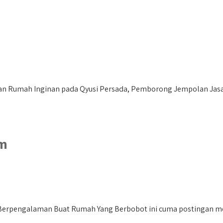
 Rumah Inginan pada Qyusi Persada, Pemborong Jempolan Jasa K
om
erpengalaman Buat Rumah Yang Berbobot ini cuma postingan medi