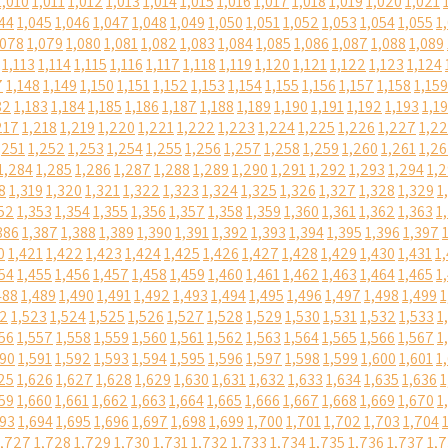
1,010
1,011
1,012
1,013
1,014
1,015
1,016
1,017
1,018
1,019
1,020
1,021
44
1,045
1,046
1,047
1,048
1,049
1,050
1,051
1,052
1,053
1,054
1,055
1
,078
1,079
1,080
1,081
1,082
1,083
1,084
1,085
1,086
1,087
1,088
1,089
1,113
1,114
1,115
1,116
1,117
1,118
1,119
1,120
1,121
1,122
1,123
1,124
7
1,148
1,149
1,150
1,151
1,152
1,153
1,154
1,155
1,156
1,157
1,158
1,159
82
1,183
1,184
1,185
1,186
1,187
1,188
1,189
1,190
1,191
1,192
1,193
1,1
217
1,218
1,219
1,220
1,221
1,222
1,223
1,224
1,225
1,226
1,227
1,2
,251
1,252
1,253
1,254
1,255
1,256
1,257
1,258
1,259
1,260
1,261
1,2
1,284
1,285
1,286
1,287
1,288
1,289
1,290
1,291
1,292
1,293
1,294
1,
8
1,319
1,320
1,321
1,322
1,323
1,324
1,325
1,326
1,327
1,328
1,329
1
52
1,353
1,354
1,355
1,356
1,357
1,358
1,359
1,360
1,361
1,362
1,363
1
386
1,387
1,388
1,389
1,390
1,391
1,392
1,393
1,394
1,395
1,396
1,397
0
1,421
1,422
1,423
1,424
1,425
1,426
1,427
1,428
1,429
1,430
1,431
1
54
1,455
1,456
1,457
1,458
1,459
1,460
1,461
1,462
1,463
1,464
1,465
1
488
1,489
1,490
1,491
1,492
1,493
1,494
1,495
1,496
1,497
1,498
1,499
1
22
1,523
1,524
1,525
1,526
1,527
1,528
1,529
1,530
1,531
1,532
1,533
1
56
1,557
1,558
1,559
1,560
1,561
1,562
1,563
1,564
1,565
1,566
1,567
1
590
1,591
1,592
1,593
1,594
1,595
1,596
1,597
1,598
1,599
1,600
1,601
1
25
1,626
1,627
1,628
1,629
1,630
1,631
1,632
1,633
1,634
1,635
1,636
1
59
1,660
1,661
1,662
1,663
1,664
1,665
1,666
1,667
1,668
1,669
1,670
1
693
1,694
1,695
1,696
1,697
1,698
1,699
1,700
1,701
1,702
1,703
1,704
1,727
1,728
1,729
1,730
1,731
1,732
1,733
1,734
1,735
1,736
1,737
1,