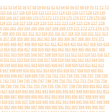
51
52
53
54
55
56
57
58
59
60
61
62
63
64
65
66
67
68
69
70
71
72
73
115
116
117
118
119
120
121
122
123
124
125
126
127
128
129
130
165
166
167
168
169
170
171
172
173
174
175
176
177
178
179
180
214
215
216
217
218
219
220
221
222
223
224
225
226
227
228
60
261
262
263
264
265
266
267
268
269
270
271
272
273
274
275
7
308
309
310
311
312
313
314
315
316
317
318
319
320
321
322
323
56
357
358
359
360
361
362
363
364
365
366
367
368
369
370
371
04
405
406
407
408
409
410
411
412
413
414
415
416
417
418
419
420
53
454
455
456
457
458
459
460
461
462
463
464
465
466
467
468
01
502
503
504
505
506
507
508
509
510
511
512
513
514
515
516
517
50
551
552
553
554
555
556
557
558
559
560
561
562
563
564
565
98
599
600
601
602
603
604
605
606
607
608
609
610
611
612
613
6
647
648
649
650
651
652
653
654
655
656
657
658
659
660
661
94
695
696
697
698
699
700
701
702
703
704
705
706
707
708
709
1
742
743
744
745
746
747
748
749
750
751
752
753
754
755
756
788
789
790
791
792
793
794
795
796
797
798
799
800
801
802
803
6
837
838
839
840
841
842
843
844
845
846
847
848
849
850
851
852
85
886
887
888
889
890
891
892
893
894
895
896
897
898
899
900
3
934
935
936
937
938
939
940
941
942
943
944
945
946
947
948
949
82
983
984
985
986
987
988
989
990
991
992
993
994
995
996
997