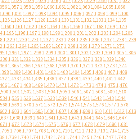
1,022
1,023
1,024
1,025
1,026
1,027
1,028
1,029
1,030
1,031
1,032
,056
1,057
1,058
1,059
1,060
1,061
1,062
1,063
1,064
1,065
1,066
1,090
1,091
1,092
1,093
1,094
1,095
1,096
1,097
1,098
1,099
1,100
1,125
1,126
1,127
1,128
1,129
1,130
1,131
1,132
1,133
1,134
1,135
1,160
1,161
1,162
1,163
1,164
1,165
1,166
1,167
1,168
1,169
1,170
94
1,195
1,196
1,197
1,198
1,199
1,200
1,201
1,202
1,203
1,204
1,205
28
1,229
1,230
1,231
1,232
1,233
1,234
1,235
1,236
1,237
1,238
1,239
62
1,263
1,264
1,265
1,266
1,267
1,268
1,269
1,270
1,271
1,272
295
1,296
1,297
1,298
1,299
1,300
1,301
1,302
1,303
1,304
1,305
1,306
,330
1,331
1,332
1,333
1,334
1,335
1,336
1,337
1,338
1,339
1,340
,364
1,365
1,366
1,367
1,368
1,369
1,370
1,371
1,372
1,373
1,374
1,398
1,399
1,400
1,401
1,402
1,403
1,404
1,405
1,406
1,407
1,408
,432
1,433
1,434
1,435
1,436
1,437
1,438
1,439
1,440
1,441
1,442
,466
1,467
1,468
1,469
1,470
1,471
1,472
1,473
1,474
1,475
1,476
,500
1,501
1,502
1,503
1,504
1,505
1,506
1,507
1,508
1,509
1,510
,534
1,535
1,536
1,537
1,538
1,539
1,540
1,541
1,542
1,543
1,544
,568
1,569
1,570
1,571
1,572
1,573
1,574
1,575
1,576
1,577
1,578
,602
1,603
1,604
1,605
1,606
1,607
1,608
1,609
1,610
1,611
1,612
1,613
,637
1,638
1,639
1,640
1,641
1,642
1,643
1,644
1,645
1,646
1,647
,671
1,672
1,673
1,674
1,675
1,676
1,677
1,678
1,679
1,680
1,681
1,705
1,706
1,707
1,708
1,709
1,710
1,711
1,712
1,713
1,714
1,715
738
1,739
1,740
1,741
1,742
1,743
1,744
1,745
1,746
1,747
1,748