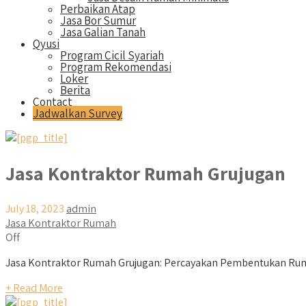
Perbaikan Atap
Jasa Bor Sumur
Jasa Galian Tanah
Qyusi
Program Cicil Syariah
Program Rekomendasi
Loker
Berita
Contact
Jadwalkan Survey
Jasa Kontraktor Rumah Grujugan
July 18, 2023
admin
Jasa Kontraktor Rumah
Off
Jasa Kontraktor Rumah Grujugan: Percayakan Pembentukan Rum
+ Read More