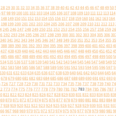
28
29
30
31
32
33
34
35
36
37
38
39
40
41
42
43
44
45
46
47
48
49
50
6
97
98
99
100
101
102
103
104
105
106
107
108
109
110
111
112
113
114
7
148
149
150
151
152
153
154
155
156
157
158
159
160
161
162
163
164
7
198
199
200
201
202
203
204
205
206
207
208
209
210
211
212
213
4
245
246
247
248
249
250
251
252
253
254
255
256
257
258
259
2
91
292
293
294
295
296
297
298
299
300
301
302
303
304
305
306
30
340
341
342
343
344
345
346
347
348
349
350
351
352
353
354
355
3
388
389
390
391
392
393
394
395
396
397
398
399
400
401
402
403
4
437
438
439
440
441
442
443
444
445
446
447
448
449
450
451
452
4
485
486
487
488
489
490
491
492
493
494
495
496
497
498
499
500
5
534
535
536
537
538
539
540
541
542
543
544
545
546
547
548
549
5
582
583
584
585
586
587
588
589
590
591
592
593
594
595
596
597
5
630
631
632
633
634
635
636
637
638
639
640
641
642
643
644
645
64
678
679
680
681
682
683
684
685
686
687
688
689
690
691
692
693
6
5
726
727
728
729
730
731
732
733
734
735
736
737
738
739
740
74
72
773
774
775
776
777
778
779
780
781
782
783
784
785
786
787
20
821
822
823
824
825
826
827
828
829
830
831
832
833
834
835
83
869
870
871
872
873
874
875
876
877
878
879
880
881
882
883
884
8
17
918
919
920
921
922
923
924
925
926
927
928
929
930
931
932
93
966
967
968
969
970
971
972
973
974
975
976
977
978
979
980
981
9