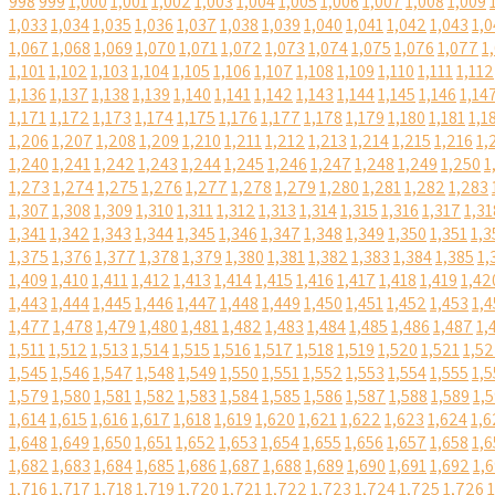
998
999
1,000
1,001
1,002
1,003
1,004
1,005
1,006
1,007
1,008
1,009
1,033
1,034
1,035
1,036
1,037
1,038
1,039
1,040
1,041
1,042
1,043
1,0
1,067
1,068
1,069
1,070
1,071
1,072
1,073
1,074
1,075
1,076
1,077
1
1,101
1,102
1,103
1,104
1,105
1,106
1,107
1,108
1,109
1,110
1,111
1,112
1,136
1,137
1,138
1,139
1,140
1,141
1,142
1,143
1,144
1,145
1,146
1,14
1,171
1,172
1,173
1,174
1,175
1,176
1,177
1,178
1,179
1,180
1,181
1,1
1,206
1,207
1,208
1,209
1,210
1,211
1,212
1,213
1,214
1,215
1,216
1,
1,240
1,241
1,242
1,243
1,244
1,245
1,246
1,247
1,248
1,249
1,250
1
1,273
1,274
1,275
1,276
1,277
1,278
1,279
1,280
1,281
1,282
1,283
1,307
1,308
1,309
1,310
1,311
1,312
1,313
1,314
1,315
1,316
1,317
1,31
1,341
1,342
1,343
1,344
1,345
1,346
1,347
1,348
1,349
1,350
1,351
1,3
1,375
1,376
1,377
1,378
1,379
1,380
1,381
1,382
1,383
1,384
1,385
1,
1,409
1,410
1,411
1,412
1,413
1,414
1,415
1,416
1,417
1,418
1,419
1,42
1,443
1,444
1,445
1,446
1,447
1,448
1,449
1,450
1,451
1,452
1,453
1,4
1,477
1,478
1,479
1,480
1,481
1,482
1,483
1,484
1,485
1,486
1,487
1,
1,511
1,512
1,513
1,514
1,515
1,516
1,517
1,518
1,519
1,520
1,521
1,5
1,545
1,546
1,547
1,548
1,549
1,550
1,551
1,552
1,553
1,554
1,555
1,5
1,579
1,580
1,581
1,582
1,583
1,584
1,585
1,586
1,587
1,588
1,589
1,
1,614
1,615
1,616
1,617
1,618
1,619
1,620
1,621
1,622
1,623
1,624
1,6
1,648
1,649
1,650
1,651
1,652
1,653
1,654
1,655
1,656
1,657
1,658
1,6
1,682
1,683
1,684
1,685
1,686
1,687
1,688
1,689
1,690
1,691
1,692
1,
1,716
1,717
1,718
1,719
1,720
1,721
1,722
1,723
1,724
1,725
1,726