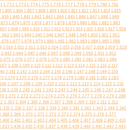
71
1,772
1,773
1,774
1,775
1,776
1,777
1,778
1,779
1,780
1,781
4
1,805
1,806
1,807
1,808
1,809
1,810
1,811
1,812
1,813
1,814
1,815
1,839
1,840
1,841
1,842
1,843
1,844
1,845
1,846
1,847
1,848
1,849
,873
1,874
1,875
1,876
1,877
1,878
1,879
1,880
1,881
1,882
1,883
,907
1,908
1,909
1,910
1,911
1,912
1,913
1,914
1,915
1,916
1,917
1,918
1,942
1,943
1,944
1,945
1,946
1,947
1,948
1,949
1,950
1,951
1,952
1,976
1,977
1,978
1,979
1,980
1,981
1,982
1,983
1,984
1,985
1,986
9
2,010
2,011
2,012
2,013
2,014
2,015
2,016
2,017
2,018
2,019
2,020
2,043
2,044
2,045
2,046
2,047
2,048
2,049
2,050
2,051
2,052
2,075
2,076
2,077
2,078
2,079
2,080
2,081
2,082
2,083
2,084
,107
2,108
2,109
2,110
2,111
2,112
2,113
2,114
2,115
2,116
2,117
140
2,141
2,142
2,143
2,144
2,145
2,146
2,147
2,148
2,149
2,150
73
2,174
2,175
2,176
2,177
2,178
2,179
2,180
2,181
2,182
2,183
206
2,207
2,208
2,209
2,210
2,211
2,212
2,213
2,214
2,215
2,216
238
2,239
2,240
2,241
2,242
2,243
2,244
2,245
2,246
2,247
2,248
70
2,271
2,272
2,273
2,274
2,275
2,276
2,277
2,278
2,279
2,280
02
2,303
2,304
2,305
2,306
2,307
2,308
2,309
2,310
2,311
2,312
2,335
2,336
2,337
2,338
2,339
2,340
2,341
2,342
2,343
2,344
2,345
2,368
2,369
2,370
2,371
2,372
2,373
2,374
2,375
2,376
2,377
2,400
2,401
2,402
2,403
2,404
2,405
2,406
2,407
2,408
2,409
2,410
2,433
2,434
2,435
2,436
2,437
2,438
2,439
2,440
2,441
2,442
2,443