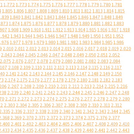
71
1,772
1,773
1,774
1,775
1,776
1,777
1,778
1,779
1,780
1,781
4
1,805
1,806
1,807
1,808
1,809
1,810
1,811
1,812
1,813
1,814
1,815
1,839
1,840
1,841
1,842
1,843
1,844
1,845
1,846
1,847
1,848
1,849
,873
1,874
1,875
1,876
1,877
1,878
1,879
1,880
1,881
1,882
1,883
,907
1,908
1,909
1,910
1,911
1,912
1,913
1,914
1,915
1,916
1,917
1,918
1,942
1,943
1,944
1,945
1,946
1,947
1,948
1,949
1,950
1,951
1,952
1,976
1,977
1,978
1,979
1,980
1,981
1,982
1,983
1,984
1,985
1,986
9
2,010
2,011
2,012
2,013
2,014
2,015
2,016
2,017
2,018
2,019
2,020
2,043
2,044
2,045
2,046
2,047
2,048
2,049
2,050
2,051
2,052
2,075
2,076
2,077
2,078
2,079
2,080
2,081
2,082
2,083
2,084
,107
2,108
2,109
2,110
2,111
2,112
2,113
2,114
2,115
2,116
2,117
140
2,141
2,142
2,143
2,144
2,145
2,146
2,147
2,148
2,149
2,150
73
2,174
2,175
2,176
2,177
2,178
2,179
2,180
2,181
2,182
2,183
206
2,207
2,208
2,209
2,210
2,211
2,212
2,213
2,214
2,215
2,216
238
2,239
2,240
2,241
2,242
2,243
2,244
2,245
2,246
2,247
2,248
70
2,271
2,272
2,273
2,274
2,275
2,276
2,277
2,278
2,279
2,280
02
2,303
2,304
2,305
2,306
2,307
2,308
2,309
2,310
2,311
2,312
2,335
2,336
2,337
2,338
2,339
2,340
2,341
2,342
2,343
2,344
2,345
2,368
2,369
2,370
2,371
2,372
2,373
2,374
2,375
2,376
2,377
2,400
2,401
2,402
2,403
2,404
2,405
2,406
2,407
2,408
2,409
2,410
2,433
2,434
2,435
2,436
2,437
2,438
2,439
2,440
2,441
2,442
2,443