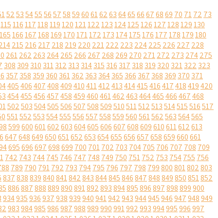
51
52
53
54
55
56
57
58
59
60
61
62
63
64
65
66
67
68
69
70
71
72
73
115
116
117
118
119
120
121
122
123
124
125
126
127
128
129
130
165
166
167
168
169
170
171
172
173
174
175
176
177
178
179
180
214
215
216
217
218
219
220
221
222
223
224
225
226
227
228
60
261
262
263
264
265
266
267
268
269
270
271
272
273
274
275
7
308
309
310
311
312
313
314
315
316
317
318
319
320
321
322
323
56
357
358
359
360
361
362
363
364
365
366
367
368
369
370
371
04
405
406
407
408
409
410
411
412
413
414
415
416
417
418
419
420
53
454
455
456
457
458
459
460
461
462
463
464
465
466
467
468
01
502
503
504
505
506
507
508
509
510
511
512
513
514
515
516
517
50
551
552
553
554
555
556
557
558
559
560
561
562
563
564
565
98
599
600
601
602
603
604
605
606
607
608
609
610
611
612
613
6
647
648
649
650
651
652
653
654
655
656
657
658
659
660
661
94
695
696
697
698
699
700
701
702
703
704
705
706
707
708
709
1
742
743
744
745
746
747
748
749
750
751
752
753
754
755
756
788
789
790
791
792
793
794
795
796
797
798
799
800
801
802
803
6
837
838
839
840
841
842
843
844
845
846
847
848
849
850
851
852
85
886
887
888
889
890
891
892
893
894
895
896
897
898
899
900
3
934
935
936
937
938
939
940
941
942
943
944
945
946
947
948
949
82
983
984
985
986
987
988
989
990
991
992
993
994
995
996
997