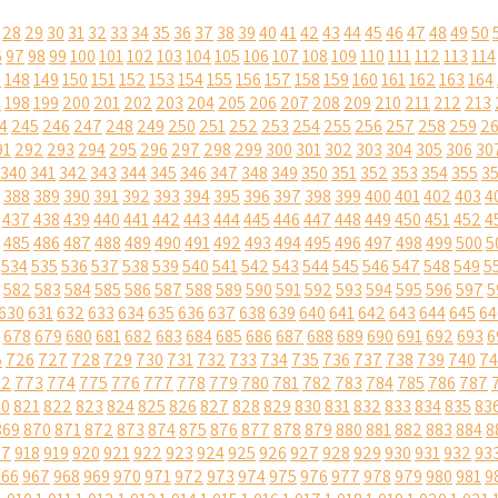
28
29
30
31
32
33
34
35
36
37
38
39
40
41
42
43
44
45
46
47
48
49
50
6
97
98
99
100
101
102
103
104
105
106
107
108
109
110
111
112
113
114
7
148
149
150
151
152
153
154
155
156
157
158
159
160
161
162
163
164
7
198
199
200
201
202
203
204
205
206
207
208
209
210
211
212
213
4
245
246
247
248
249
250
251
252
253
254
255
256
257
258
259
2
91
292
293
294
295
296
297
298
299
300
301
302
303
304
305
306
30
340
341
342
343
344
345
346
347
348
349
350
351
352
353
354
355
3
388
389
390
391
392
393
394
395
396
397
398
399
400
401
402
403
4
437
438
439
440
441
442
443
444
445
446
447
448
449
450
451
452
4
485
486
487
488
489
490
491
492
493
494
495
496
497
498
499
500
5
534
535
536
537
538
539
540
541
542
543
544
545
546
547
548
549
5
582
583
584
585
586
587
588
589
590
591
592
593
594
595
596
597
5
630
631
632
633
634
635
636
637
638
639
640
641
642
643
644
645
64
678
679
680
681
682
683
684
685
686
687
688
689
690
691
692
693
6
5
726
727
728
729
730
731
732
733
734
735
736
737
738
739
740
74
72
773
774
775
776
777
778
779
780
781
782
783
784
785
786
787
20
821
822
823
824
825
826
827
828
829
830
831
832
833
834
835
83
869
870
871
872
873
874
875
876
877
878
879
880
881
882
883
884
8
17
918
919
920
921
922
923
924
925
926
927
928
929
930
931
932
93
966
967
968
969
970
971
972
973
974
975
976
977
978
979
980
981
9