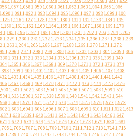
1,022
1,023
1,024
1,025
1,026
1,027
1,028
1,029
1,030
1,031
1,032
,056
1,057
1,058
1,059
1,060
1,061
1,062
1,063
1,064
1,065
1,066
1,090
1,091
1,092
1,093
1,094
1,095
1,096
1,097
1,098
1,099
1,100
1,125
1,126
1,127
1,128
1,129
1,130
1,131
1,132
1,133
1,134
1,135
1,160
1,161
1,162
1,163
1,164
1,165
1,166
1,167
1,168
1,169
1,170
94
1,195
1,196
1,197
1,198
1,199
1,200
1,201
1,202
1,203
1,204
1,205
28
1,229
1,230
1,231
1,232
1,233
1,234
1,235
1,236
1,237
1,238
1,239
62
1,263
1,264
1,265
1,266
1,267
1,268
1,269
1,270
1,271
1,272
295
1,296
1,297
1,298
1,299
1,300
1,301
1,302
1,303
1,304
1,305
1,306
,330
1,331
1,332
1,333
1,334
1,335
1,336
1,337
1,338
1,339
1,340
,364
1,365
1,366
1,367
1,368
1,369
1,370
1,371
1,372
1,373
1,374
1,398
1,399
1,400
1,401
1,402
1,403
1,404
1,405
1,406
1,407
1,408
,432
1,433
1,434
1,435
1,436
1,437
1,438
1,439
1,440
1,441
1,442
,466
1,467
1,468
1,469
1,470
1,471
1,472
1,473
1,474
1,475
1,476
,500
1,501
1,502
1,503
1,504
1,505
1,506
1,507
1,508
1,509
1,510
,534
1,535
1,536
1,537
1,538
1,539
1,540
1,541
1,542
1,543
1,544
,568
1,569
1,570
1,571
1,572
1,573
1,574
1,575
1,576
1,577
1,578
,602
1,603
1,604
1,605
1,606
1,607
1,608
1,609
1,610
1,611
1,612
1,613
,637
1,638
1,639
1,640
1,641
1,642
1,643
1,644
1,645
1,646
1,647
,671
1,672
1,673
1,674
1,675
1,676
1,677
1,678
1,679
1,680
1,681
1,705
1,706
1,707
1,708
1,709
1,710
1,711
1,712
1,713
1,714
1,715
738
1,739
1,740
1,741
1,742
1,743
1,744
1,745
1,746
1,747
1,748