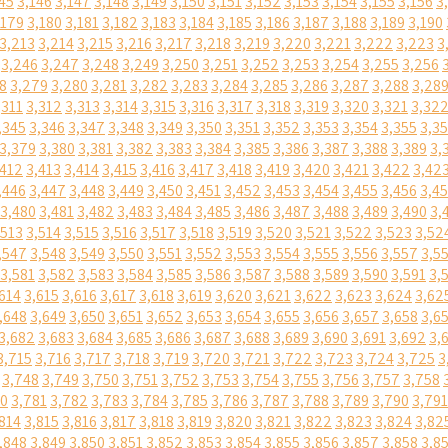
45
3,146
3,147
3,148
3,149
3,150
3,151
3,152
3,153
3,154
3,155
3,156
3
,179
3,180
3,181
3,182
3,183
3,184
3,185
3,186
3,187
3,188
3,189
3,190
3,213
3,214
3,215
3,216
3,217
3,218
3,219
3,220
3,221
3,222
3,223
3
3,246
3,247
3,248
3,249
3,250
3,251
3,252
3,253
3,254
3,255
3,256
8
3,279
3,280
3,281
3,282
3,283
3,284
3,285
3,286
3,287
3,288
3,28
,311
3,312
3,313
3,314
3,315
3,316
3,317
3,318
3,319
3,320
3,321
3,32
,345
3,346
3,347
3,348
3,349
3,350
3,351
3,352
3,353
3,354
3,355
3,3
3,379
3,380
3,381
3,382
3,383
3,384
3,385
3,386
3,387
3,388
3,389
3,
,412
3,413
3,414
3,415
3,416
3,417
3,418
3,419
3,420
3,421
3,422
3,42
,446
3,447
3,448
3,449
3,450
3,451
3,452
3,453
3,454
3,455
3,456
3,4
3,480
3,481
3,482
3,483
3,484
3,485
3,486
3,487
3,488
3,489
3,490
3,
,513
3,514
3,515
3,516
3,517
3,518
3,519
3,520
3,521
3,522
3,523
3,52
,547
3,548
3,549
3,550
3,551
3,552
3,553
3,554
3,555
3,556
3,557
3,5
3,581
3,582
3,583
3,584
3,585
3,586
3,587
3,588
3,589
3,590
3,591
3,
614
3,615
3,616
3,617
3,618
3,619
3,620
3,621
3,622
3,623
3,624
3,62
,648
3,649
3,650
3,651
3,652
3,653
3,654
3,655
3,656
3,657
3,658
3,6
3,682
3,683
3,684
3,685
3,686
3,687
3,688
3,689
3,690
3,691
3,692
3,
3,715
3,716
3,717
3,718
3,719
3,720
3,721
3,722
3,723
3,724
3,725
3
3,748
3,749
3,750
3,751
3,752
3,753
3,754
3,755
3,756
3,757
3,758
80
3,781
3,782
3,783
3,784
3,785
3,786
3,787
3,788
3,789
3,790
3,791
814
3,815
3,816
3,817
3,818
3,819
3,820
3,821
3,822
3,823
3,824
3,82
,848
3,849
3,850
3,851
3,852
3,853
3,854
3,855
3,856
3,857
3,858
3,8