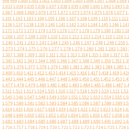
998
999
1,000
1,001
1,002
1,003
1,004
1,005
1,006
1,007
1,008
1,009
1,033
1,034
1,035
1,036
1,037
1,038
1,039
1,040
1,041
1,042
1,043
1,0
1,067
1,068
1,069
1,070
1,071
1,072
1,073
1,074
1,075
1,076
1,077
1
1,101
1,102
1,103
1,104
1,105
1,106
1,107
1,108
1,109
1,110
1,111
1,112
1,136
1,137
1,138
1,139
1,140
1,141
1,142
1,143
1,144
1,145
1,146
1,14
1,171
1,172
1,173
1,174
1,175
1,176
1,177
1,178
1,179
1,180
1,181
1,1
1,206
1,207
1,208
1,209
1,210
1,211
1,212
1,213
1,214
1,215
1,216
1,
1,240
1,241
1,242
1,243
1,244
1,245
1,246
1,247
1,248
1,249
1,250
1
1,273
1,274
1,275
1,276
1,277
1,278
1,279
1,280
1,281
1,282
1,283
1,307
1,308
1,309
1,310
1,311
1,312
1,313
1,314
1,315
1,316
1,317
1,31
1,341
1,342
1,343
1,344
1,345
1,346
1,347
1,348
1,349
1,350
1,351
1,3
1,375
1,376
1,377
1,378
1,379
1,380
1,381
1,382
1,383
1,384
1,385
1,
1,409
1,410
1,411
1,412
1,413
1,414
1,415
1,416
1,417
1,418
1,419
1,42
1,443
1,444
1,445
1,446
1,447
1,448
1,449
1,450
1,451
1,452
1,453
1,4
1,477
1,478
1,479
1,480
1,481
1,482
1,483
1,484
1,485
1,486
1,487
1,
1,511
1,512
1,513
1,514
1,515
1,516
1,517
1,518
1,519
1,520
1,521
1,5
1,545
1,546
1,547
1,548
1,549
1,550
1,551
1,552
1,553
1,554
1,555
1,5
1,579
1,580
1,581
1,582
1,583
1,584
1,585
1,586
1,587
1,588
1,589
1,
1,614
1,615
1,616
1,617
1,618
1,619
1,620
1,621
1,622
1,623
1,624
1,6
1,648
1,649
1,650
1,651
1,652
1,653
1,654
1,655
1,656
1,657
1,658
1,6
1,682
1,683
1,684
1,685
1,686
1,687
1,688
1,689
1,690
1,691
1,692
1,
1,716
1,717
1,718
1,719
1,720
1,721
1,722
1,723
1,724
1,725
1,726