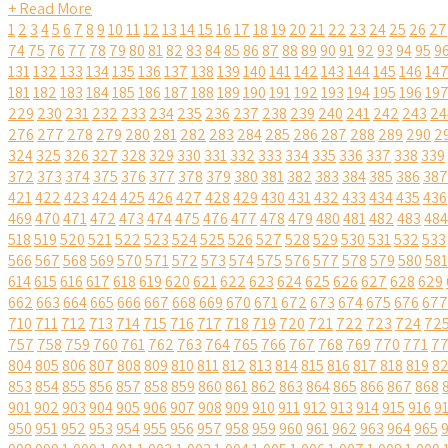
+ Read More
1
2
3
4
5
6
7
8
9
10
11
12
13
14
15
16
17
18
19
20
21
22
23
24
25
26
27
74
75
76
77
78
79
80
81
82
83
84
85
86
87
88
89
90
91
92
93
94
95
9
131
132
133
134
135
136
137
138
139
140
141
142
143
144
145
146
14
181
182
183
184
185
186
187
188
189
190
191
192
193
194
195
196
19
229
230
231
232
233
234
235
236
237
238
239
240
241
242
243
24
276
277
278
279
280
281
282
283
284
285
286
287
288
289
290
2
324
325
326
327
328
329
330
331
332
333
334
335
336
337
338
339
372
373
374
375
376
377
378
379
380
381
382
383
384
385
386
387
421
422
423
424
425
426
427
428
429
430
431
432
433
434
435
436
469
470
471
472
473
474
475
476
477
478
479
480
481
482
483
484
518
519
520
521
522
523
524
525
526
527
528
529
530
531
532
533
566
567
568
569
570
571
572
573
574
575
576
577
578
579
580
581
614
615
616
617
618
619
620
621
622
623
624
625
626
627
628
629
662
663
664
665
666
667
668
669
670
671
672
673
674
675
676
677
710
711
712
713
714
715
716
717
718
719
720
721
722
723
724
72
757
758
759
760
761
762
763
764
765
766
767
768
769
770
771
7
804
805
806
807
808
809
810
811
812
813
814
815
816
817
818
819
8
853
854
855
856
857
858
859
860
861
862
863
864
865
866
867
868
901
902
903
904
905
906
907
908
909
910
911
912
913
914
915
916
9
950
951
952
953
954
955
956
957
958
959
960
961
962
963
964
965