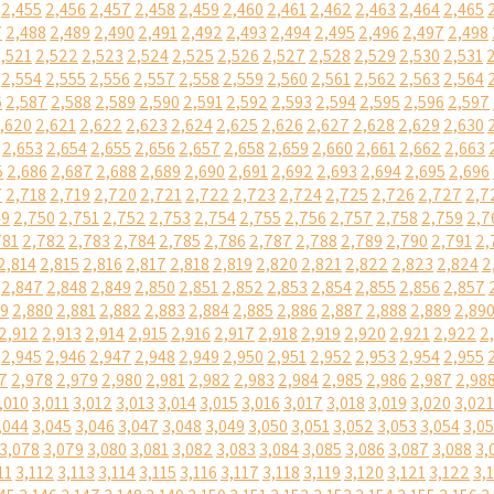
2,455
2,456
2,457
2,458
2,459
2,460
2,461
2,462
2,463
2,464
2,465
7
2,488
2,489
2,490
2,491
2,492
2,493
2,494
2,495
2,496
2,497
2,498
,521
2,522
2,523
2,524
2,525
2,526
2,527
2,528
2,529
2,530
2,531
2,554
2,555
2,556
2,557
2,558
2,559
2,560
2,561
2,562
2,563
2,564
6
2,587
2,588
2,589
2,590
2,591
2,592
2,593
2,594
2,595
2,596
2,597
,620
2,621
2,622
2,623
2,624
2,625
2,626
2,627
2,628
2,629
2,630
2,653
2,654
2,655
2,656
2,657
2,658
2,659
2,660
2,661
2,662
2,663
5
2,686
2,687
2,688
2,689
2,690
2,691
2,692
2,693
2,694
2,695
2,696
7
2,718
2,719
2,720
2,721
2,722
2,723
2,724
2,725
2,726
2,727
2,7
49
2,750
2,751
2,752
2,753
2,754
2,755
2,756
2,757
2,758
2,759
2,7
781
2,782
2,783
2,784
2,785
2,786
2,787
2,788
2,789
2,790
2,791
2,
2,814
2,815
2,816
2,817
2,818
2,819
2,820
2,821
2,822
2,823
2,824
2
2,847
2,848
2,849
2,850
2,851
2,852
2,853
2,854
2,855
2,856
2,857
79
2,880
2,881
2,882
2,883
2,884
2,885
2,886
2,887
2,888
2,889
2,89
2,912
2,913
2,914
2,915
2,916
2,917
2,918
2,919
2,920
2,921
2,922
2
2,945
2,946
2,947
2,948
2,949
2,950
2,951
2,952
2,953
2,954
2,955
7
2,978
2,979
2,980
2,981
2,982
2,983
2,984
2,985
2,986
2,987
2,98
,010
3,011
3,012
3,013
3,014
3,015
3,016
3,017
3,018
3,019
3,020
3,021
,044
3,045
3,046
3,047
3,048
3,049
3,050
3,051
3,052
3,053
3,054
3,0
3,078
3,079
3,080
3,081
3,082
3,083
3,084
3,085
3,086
3,087
3,088
3,
11
3,112
3,113
3,114
3,115
3,116
3,117
3,118
3,119
3,120
3,121
3,122
3,