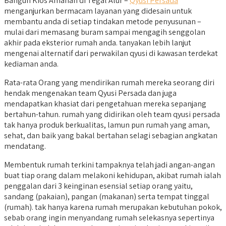
Bangun Kios Amanah di Tegal Alur –
Qyusi Persada
menganjurkan bermacam layanan yang didesain untuk
membantu anda di setiap tindakan metode penyusunan –
mulai dari memasang buram sampai mengagih senggolan
akhir pada eksterior rumah anda. tanyakan lebih lanjut
mengenai alternatif dari perwakilan qyusi di kawasan terdekat
kediaman anda.
Rata-rata Orang yang mendirikan rumah mereka seorang diri
hendak mengenakan team Qyusi Persada dan juga
mendapatkan khasiat dari pengetahuan mereka sepanjang
bertahun-tahun. rumah yang didirikan oleh team qyusi persada
tak hanya produk berkualitas, lamun pun rumah yang aman,
sehat, dan baik yang bakal bertahan selagi sebagian angkatan
mendatang.
Membentuk rumah terkini tampaknya telah jadi angan-angan
buat tiap orang dalam melakoni kehidupan, akibat rumah ialah
penggalan dari 3 keinginan esensial setiap orang yaitu,
sandang (pakaian), pangan (makanan) serta tempat tinggal
(rumah). tak hanya karena rumah merupakan kebutuhan pokok,
sebab orang ingin menyandang rumah selekasnya sepertinya