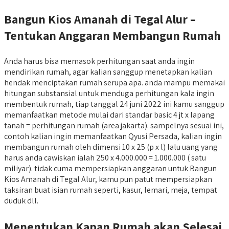
Bangun Kios Amanah di Tegal Alur –
Tentukan Anggaran Membangun Rumah
Anda harus bisa memasok perhitungan saat anda ingin
mendirikan rumah, agar kalian sanggup menetapkan kalian
hendak menciptakan rumah serupa apa. anda mampu memakai
hitungan substansial untuk menduga perhitungan kala ingin
membentuk rumah, tiap tanggal 24 juni 2022 ini kamu sanggup
memanfaatkan metode mulai dari standar basic 4 jt x lapang
tanah = perhitungan rumah (area jakarta). sampelnya sesuai ini,
contoh kalian ingin memanfaatkan Qyusi Persada, kalian ingin
membangun rumah oleh dimensi 10 x 25 (p x l) lalu uang yang
harus anda cawiskan ialah 250 x 4.000.000 = 1.000.000 ( satu
miliyar). tidak cuma mempersiapkan anggaran untuk Bangun
Kios Amanah di Tegal Alur, kamu pun patut mempersiapkan
taksiran buat isian rumah seperti, kasur, lemari, meja, tempat
duduk dll.
Menentukan Kapan Rumah akan Selesai