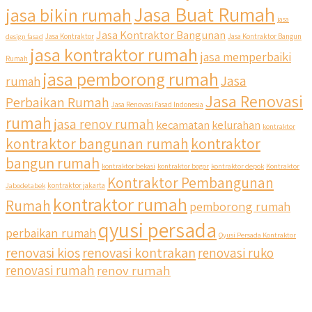
Jasa Buat Rumah
jasa bikin rumah
jasa
Jasa Kontraktor Bangunan
design fasad
Jasa Kontraktor
Jasa Kontraktor Bangun
jasa kontraktor rumah
jasa memperbaiki
Rumah
jasa pemborong rumah
Jasa
rumah
Jasa Renovasi
Perbaikan Rumah
Jasa Renovasi Fasad Indonesia
rumah
jasa renov rumah
kecamatan
kelurahan
kontraktor
kontraktor bangunan rumah
kontraktor
bangun rumah
kontraktor bekasi
kontraktor bogor
kontraktor depok
Kontraktor
Kontraktor Pembangunan
Jabodetabek
kontraktor jakarta
kontraktor rumah
Rumah
pemborong rumah
qyusi persada
perbaikan rumah
Qyusi Persada Kontraktor
renovasi kios
renovasi kontrakan
renovasi ruko
renovasi rumah
renov rumah