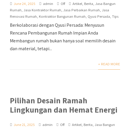
June 24, 2025
admin
Off
Artikel
,
Berita
,
Jasa Bangun
Rumah
,
Jasa Kontraktor Rumah
,
Jasa Perbaikan Rumah
,
Jasa
Renovasi Rumah
,
Kontraktor Bangunan Rumah
,
Qyusi Persada
,
Tips
Berkolaborasi dengan Qyusi Persada: Menyusun
Rencana Pembangunan Rumah Impian Anda
Membangun rumah bukan hanya soal memilih desain
dan material, tetapi...
+ READ MORE
Pilihan Desain Ramah
Lingkungan dan Hemat Energi
June 21, 2025
admin
Off
Artikel
,
Berita
,
Jasa Bangun