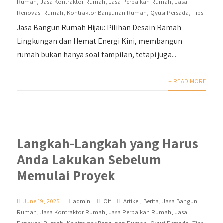
Rumah
,
Jasa Kontraktor Rumah
,
Jasa Perbaikan Rumah
,
Jasa
Renovasi Rumah
,
Kontraktor Bangunan Rumah
,
Qyusi Persada
,
Tips
Jasa Bangun Rumah Hijau: Pilihan Desain Ramah
Lingkungan dan Hemat Energi Kini, membangun
rumah bukan hanya soal tampilan, tetapi juga...
+ READ MORE
Langkah-Langkah yang Harus
Anda Lakukan Sebelum
Memulai Proyek
June 19, 2025
admin
Off
Artikel
,
Berita
,
Jasa Bangun
Rumah
,
Jasa Kontraktor Rumah
,
Jasa Perbaikan Rumah
,
Jasa
Renovasi Rumah
,
Kontraktor Bangunan Rumah
,
Qyusi Persada
,
Tips