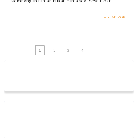
Membangun rumah bukan cuma soal desain dan...
+ READ MORE
1
2
3
4
Posts
pagination