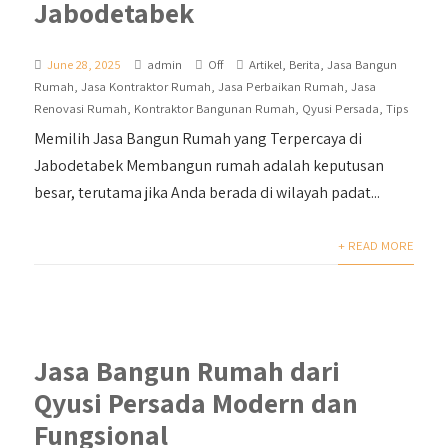
Jabodetabek
June 28, 2025
admin
Off
Artikel
,
Berita
,
Jasa Bangun
Rumah
,
Jasa Kontraktor Rumah
,
Jasa Perbaikan Rumah
,
Jasa
Renovasi Rumah
,
Kontraktor Bangunan Rumah
,
Qyusi Persada
,
Tips
Memilih Jasa Bangun Rumah yang Terpercaya di
Jabodetabek Membangun rumah adalah keputusan
besar, terutama jika Anda berada di wilayah padat...
+ READ MORE
Jasa Bangun Rumah dari
Qyusi Persada Modern dan
Fungsional