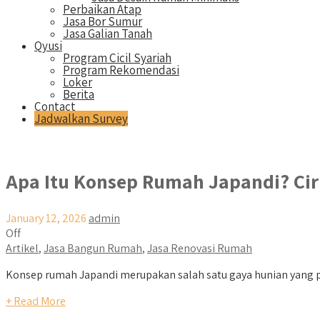
Perbaikan Atap
Jasa Bor Sumur
Jasa Galian Tanah
Qyusi
Program Cicil Syariah
Program Rekomendasi
Loker
Berita
Contact
Jadwalkan Survey
Apa Itu Konsep Rumah Japandi? Ciri
January 12, 2026
admin
Off
Artikel
,
Jasa Bangun Rumah
,
Jasa Renovasi Rumah
Konsep rumah Japandi merupakan salah satu gaya hunian yang pal
+ Read More