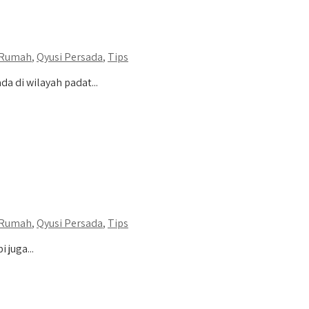
 Rumah
,
Qyusi Persada
,
Tips
 di wilayah padat...
 Rumah
,
Qyusi Persada
,
Tips
juga...