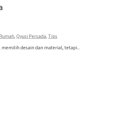
a
 Rumah
,
Qyusi Persada
,
Tips
ilih desain dan material, tetapi...