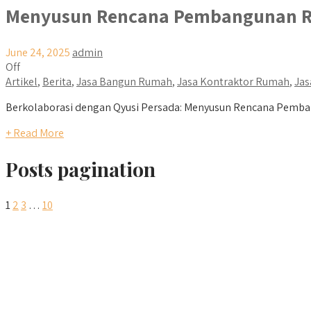
Menyusun Rencana Pembangunan R
June 24, 2025
admin
Off
Artikel
,
Berita
,
Jasa Bangun Rumah
,
Jasa Kontraktor Rumah
,
Jas
Berkolaborasi dengan Qyusi Persada: Menyusun Rencana Pemban
+ Read More
Posts pagination
1
2
3
…
10