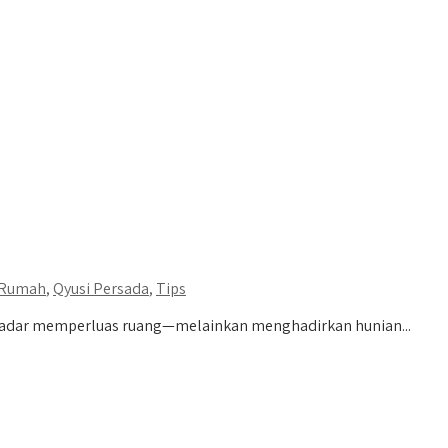
 Rumah
,
Qyusi Persada
,
Tips
kadar memperluas ruang—melainkan menghadirkan hunian...