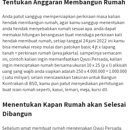
Tentukan Anggaran Membangun Rumah
Anda patut sanggup mempersiapkan perkiraan masa kalian
hendak membangun rumah, agar kamu sanggup menentukan
anda hendak menyebabkan rumah sesuai apa. anda dapat
memakai hitungan berangasan buat menduga perkiraan kali
hendak membuat rumah, setiap tanggal 24 juni 2022 ini kamu
bisa memakai resep mulai dari patokan basic 4 jt x lapang
tanah = perkiraan rumah (area jakarta). sampelnya semacam
ini, contoh kalian ingin memanfaatkan Qyusi Persada, kalian
ingin menciptakan rumah bersama ukuran 10 x 25 (p x l) alkisah
uang yang wajib anda siapkan adalah 250 x 4.000.000 = 1.000.000
( satu miliyar). selain mencawiskan taksiran untuk Bangun
Kontrakan di BSD, kamu pun patut menyediakan perhitungan
buat isian rumah seperti, kasur, lemari, meja, kursi dll.
Menentukan Kapan Rumah akan Selesai
Dibangun
Sebelum amat membuat rumah mengenakan Qyusi Persada,