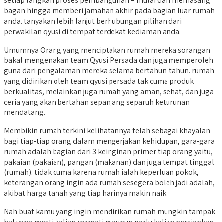
setiap langkah proses pembangunan – mulai dari memasang
bagan hingga memberi jamahan akhir pada bagian luar rumah
anda. tanyakan lebih lanjut berhubungan pilihan dari
perwakilan qyusi di tempat terdekat kediaman anda.
Umumnya Orang yang menciptakan rumah mereka sorangan
bakal mengenakan team Qyusi Persada dan juga memperoleh
guna dari pengalaman mereka selama bertahun-tahun. rumah
yang didirikan oleh team qyusi persada tak cuma produk
berkualitas, melainkan juga rumah yang aman, sehat, dan juga
ceria yang akan bertahan sepanjang separuh keturunan
mendatang.
Membikin rumah terkini kelihatannya telah sebagai khayalan
bagi tiap-tiap orang dalam mengerjakan kehidupan, gara-gara
rumah adalah bagian dari 3 keinginan primer tiap orang yaitu,
pakaian (pakaian), pangan (makanan) dan juga tempat tinggal
(rumah). tidak cuma karena rumah ialah keperluan pokok,
keterangan orang ingin ada rumah sesegera boleh jadi adalah,
akibat harga tanah yang tiap harinya makin naik
Nah buat kamu yang ingin mendirikan rumah mungkin tampak
hal yang mesti kalian cermati maupun perlu kalian persiapkan