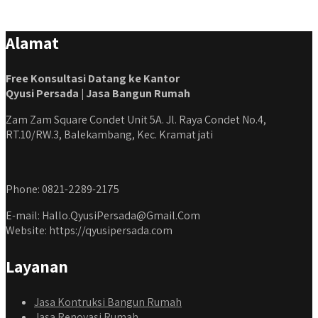
#jasadesainrumahmurah #jasadesainrumahjakarta
#kontraktorbangunanjabodetabek
Alamat
#jasabangunrumahjabodetabek #qyusipersada
Free Konsultasi Datang ke Kantor
Qyusi Persada | Jasa Bangun Rumah
Zam Zam Square Condet Unit 5A. Jl. Raya Condet No.4,
RT.10/RW.3, Balekambang, Kec. Kramat jati
Phone: 0821-2289-2175
E-mail: Hallo.QyusiPersada@Gmail.Com
Website: https://qyusipersada.com
Layanan
Jasa Kontruksi Bangun Rumah
Jasa Renovasi Rumah