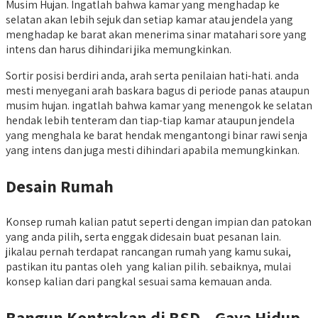
Musim Hujan. Ingatlah bahwa kamar yang menghadap ke
selatan akan lebih sejuk dan setiap kamar atau jendela yang
menghadap ke barat akan menerima sinar matahari sore yang
intens dan harus dihindari jika memungkinkan.
Sortir posisi berdiri anda, arah serta penilaian hati-hati. anda
mesti menyegani arah baskara bagus di periode panas ataupun
musim hujan. ingatlah bahwa kamar yang menengok ke selatan
hendak lebih tenteram dan tiap-tiap kamar ataupun jendela
yang menghala ke barat hendak mengantongi binar rawi senja
yang intens dan juga mesti dihindari apabila memungkinkan.
Desain Rumah
Konsep rumah kalian patut seperti dengan impian dan patokan
yang anda pilih, serta enggak didesain buat pesanan lain.
jikalau pernah terdapat rancangan rumah yang kamu sukai,
pastikan itu pantas oleh yang kalian pilih. sebaiknya, mulai
konsep kalian dari pangkal sesuai sama kemauan anda.
Bangun Kontrakan di BSD – Gaya Hidup