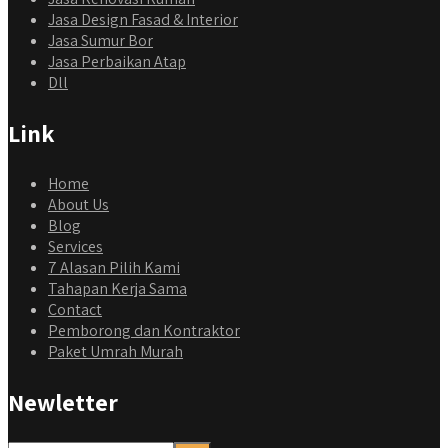
Jasa Design Fasad & Interior
Jasa Sumur Bor
Jasa Perbaikan Atap
Dll
Link
Home
About Us
Blog
Services
7 Alasan Pilih Kami
Tahapan Kerja Sama
Contact
Pemborong dan Kontraktor
Paket Umrah Murah
Newletter
qyusipersada
@qyusipersada
3 years ago