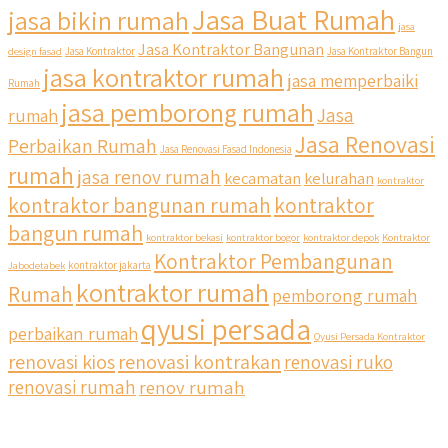
Jasa Buat Rumah
jasa bikin rumah
jasa
Jasa Kontraktor Bangunan
design fasad
Jasa Kontraktor
Jasa Kontraktor Bangun
jasa kontraktor rumah
jasa memperbaiki
Rumah
jasa pemborong rumah
Jasa
rumah
Jasa Renovasi
Perbaikan Rumah
Jasa Renovasi Fasad Indonesia
rumah
jasa renov rumah
kecamatan
kelurahan
kontraktor
qyusipersada
kontraktor bangunan rumah
kontraktor
@qyusipersada
3 years ago
bangun rumah
Siapa yang udah masuk List untuk Bangun dan Renovasi
kontraktor bekasi
kontraktor bogor
kontraktor depok
Kontraktor
rumah Di @qyusipersada dengan sistem Cicilan ??
Kontraktor Pembangunan
Jabodetabek
kontraktor jakarta
kontraktor rumah
Rumah
pemborong rumah
Untuk informasi lebih lanjut terkait program cicilan ini temen
temen bisa langsung klik link di bio yaa
qyusi persada
perbaikan rumah
Qyusi Persada Kontraktor
renovasi kios
renovasi kontrakan
renovasi ruko
#jasabangunrumahjakarta #jasarenovasirumahjakarta
#kontraktorjakarta #kontraktorbangunan
renovasi rumah
renov rumah
#kontraktorbangunanrumah #kontraktorbangunanjakarta
#kontraktorbekasi #kontraktorinteriorjakarta
#jasabangunrumahdepok #jasarenovasirumahbekasi