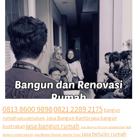
0813 8600 9898
0821 2289 2175
bangun
Jasa Bangun Kantor
rumah
jabodetabek
jasa bangun
jasa bangun rumah
kontrakan
Jasa Bangun Rumah jabodetabek
jasa
jasa betulin rumah
bangun rumah jakarta
Jasa Bangun Rumah Jakarta Timur