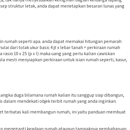
ep struktur letak, anda dapat menetapkan besaran lunas yang
n rumah seperti apa. anda dapat memakai hitungan pemarah
dari tolak ukur basic 4 jt x lebar tanah = perkiraan rumah
asio 10 x 25 (p x l) maka uang yang perlu kalian cawiskan
ula mesti menyiapkan perkiraan untuk isian rumah seperti, kasur,
sangka duga bilamana rumah kalian itu sanggup siap dibangun,
is dalam mendekati objek terbit rumah yang anda inginkan.
get terbatas kali membangun rumah, ini yaitu panduan membuat
harap mengganti keadaan rumah ataupun tampaknya pembaharuan