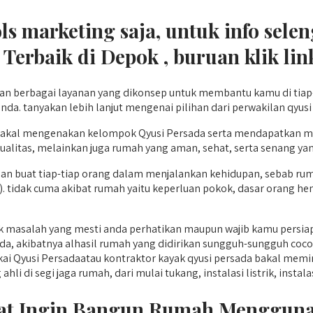
ools marketing saja, untuk info se
Terbaik di Depok , buruan klik li
 berbagai layanan yang dikonsep untuk membantu kamu di tiap
a. tanyakan lebih lanjut mengenai pilihan dari perwakilan qyusi 
akal mengenakan kelompok Qyusi Persada serta mendapatkan ma
ualitas, melainkan juga rumah yang aman, sehat, serta senang ya
an buat tiap-tiap orang dalam menjalankan kehidupan, sebab rum
h). tidak cuma akibat rumah yaitu keperluan pokok, dasar orang
 masalah yang mesti anda perhatikan maupun wajib kamu persia
, akibatnya alhasil rumah yang didirikan sungguh-sungguh cocok
i Qyusi Persadaatau kontraktor kayak qyusi persada bakal memini
i segi jaga rumah, dari mulai tukang, instalasi listrik, instalasi 
Saat Ingin Bangun Rumah Menggun