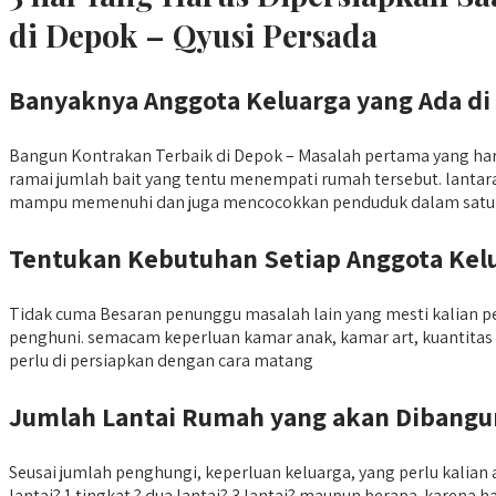
di Depok – Qyusi Persada
Banyaknya Anggota Keluarga yang Ada d
Bangun Kontrakan Terbaik di Depok – Masalah pertama yang ha
ramai jumlah bait yang tentu menempati rumah tersebut. lantara
mampu memenuhi dan juga mencocokkan penduduk dalam satu 
Tentukan Kebutuhan Setiap Anggota Kel
Tidak cuma Besaran penunggu masalah lain yang mesti kalian 
penghuni. semacam keperluan kamar anak, kamar art, kuantitas
perlu di persiapkan dengan cara matang
Jumlah Lantai Rumah yang akan Dibangu
Seusai jumlah penghungi, keperluan keluarga, yang perlu kali
lantai? 1 tingkat ? dua lantai? 3 lantai? maupun berapa. karen