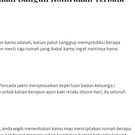
an kamu adalah, kalian patut sanggup memprediksi berapa
an mesti saja rumah yang bakal kamu ingat nantinya harus
ersada yakni menyesuaikan keperluan badan keluarga /
k kalian berayun-ayun kaki relaks disore hari, itu seluruh
lah, anda wajib menentukan kamu mau menciptakan rumah berapa
rga, tak hanya menyesuaikan keinginan bagian keluarga lapang