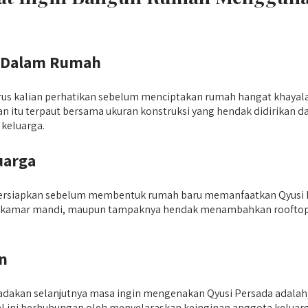
i Dalam Rumah
rus kalian perhatikan sebelum menciptakan rumah hangat khayal
n itu terpaut bersama ukuran konstruksi yang hendak didirikan d
keluarga.
uarga
persiapkan sebelum membentuk rumah baru memanfaatkan Qyusi P
 kamar mandi, maupun tampaknya hendak menambahkan rooftop untu
n
an adakan selanjutnya masa ingin mengenakan Qyusi Persada ada
a hal ini berhubungan oleh menyelaraskan keinginan anggota kelua