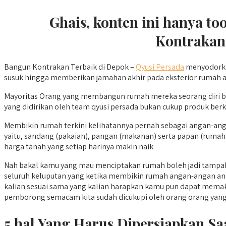
Ghais, konten ini hanya t
Kontrakan 
Bangun Kontrakan Terbaik di Depok –
Qyusi Persada
menyodorkan
susuk hingga memberikan jamahan akhir pada eksterior rumah and
Mayoritas Orang yang membangun rumah mereka seorang diri b
yang didirikan oleh team qyusi persada bukan cukup produk berk
Membikin rumah terkini kelihatannya pernah sebagai angan-ang
yaitu, sandang (pakaian), pangan (makanan) serta papan (ruma
harga tanah yang setiap harinya makin naik
Nah bakal kamu yang mau menciptakan rumah boleh jadi tampak
seluruh keluputan yang ketika membikin rumah angan-angan anda
kalian sesuai sama yang kalian harapkan kamu pun dapat memaka
pemborong semacam kita sudah dicukupi oleh orang orang yang ahli d
5 hal Yang Harus Dipersiapkan 