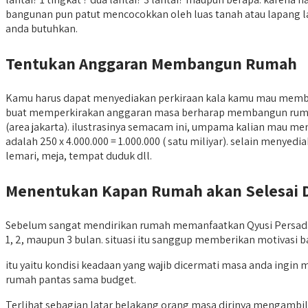
bangunan pun patut mencocokkan oleh luas tanah atau lapang l
anda butuhkan.
Tentukan Anggaran Membangun Rumah
Kamu harus dapat menyediakan perkiraan kala kamu mau memba
buat memperkirakan anggaran masa berharap membangun rumah, pe
(area jakarta). ilustrasinya semacam ini, umpama kalian mau me
adalah 250 x 4.000.000 = 1.000.000 ( satu miliyar). selain menye
lemari, meja, tempat duduk dll.
Menentukan Kapan Rumah akan Selesai 
Sebelum sangat mendirikan rumah memanfaatkan Qyusi Persada, 
1, 2, maupun 3 bulan. situasi itu sanggup memberikan motivasi 
itu yaitu kondisi keadaan yang wajib dicermati masa anda in
rumah pantas sama budget.
Terlihat sebagian latar belakang orang masa dirinya mengamb