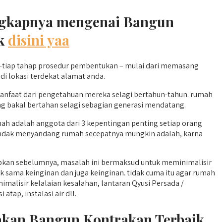
lengkapnya mengenai Bangun
nk
disini yaa
-tiap tahap prosedur pembentukan – mulai dari memasang
di lokasi terdekat alamat anda.
nfaat dari pengetahuan mereka selagi bertahun-tahun. rumah
ng bakal bertahan selagi sebagian generasi mendatang.
ah adalah anggota dari 3 kepentingan penting setiap orang
 hendak menyandang rumah secepatnya mungkin adalah, karna
pkan sebelumnya, masalah ini bermaksud untuk meminimalisir
 sama keinginan dan juga keinginan. tidak cuma itu agar rumah
malisir kelalaian kesalahan, lantaran Qyusi Persada /
atap, instalasi air dll.
akan Bangun Kontrakan Terbaik