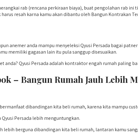
merangkai rab (rencana perkiraan biaya), buat pengolahan rab ini
 harus resah karna kamu akan dibantu oleh Bangun Kontrakan Te
pun anemer anda mampu menyeleksi Qyusi Persada bagai patner a
mu memiliki gagasan lain itu pula sanggup disesuaikan.
nda? Qyusi Persada adalah kontraktor engah rumah paling baik 
pok – Bangun Rumah Jauh Lebih 
 bermanfaat dibandingan kita beli rumah, karena kita mampu cus
 Qyusi Persada lebih menguntungkan.
lebih berguna dibandingan kita beli rumah, lantaran kamu sang