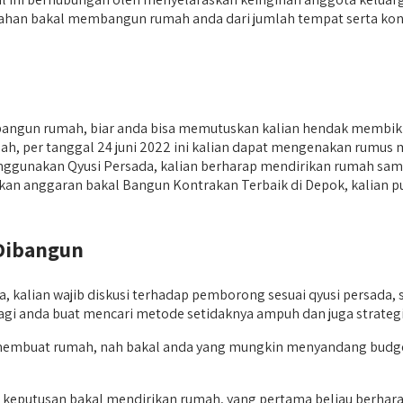
ahan bakal membangun rumah anda dari jumlah tempat serta kons
ngun rumah, biar anda bisa memutuskan kalian hendak membiki
r tanggal 24 juni 2022 ini kalian dapat mengenakan rumus mulai 
nggunakan Qyusi Persada, kalian berharap mendirikan rumah sama r
diakan anggaran bakal Bangun Kontrakan Terbaik di Depok, kalian p
Dibangun
kalian wajib diskusi terhadap pemborong sesuai qyusi persada, 
bagi anda buat mencari metode setidaknya ampuh dan juga strateg
gin membuat rumah, nah bakal anda yang mungkin menyandang bud
il keputusan bakal mendirikan rumah, yang pertama beliau ber