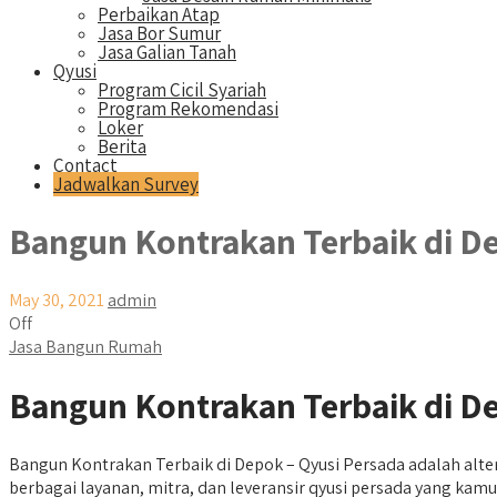
Perbaikan Atap
Jasa Bor Sumur
Jasa Galian Tanah
Qyusi
Program Cicil Syariah
Program Rekomendasi
Loker
Berita
Contact
Jadwalkan Survey
Bangun Kontrakan Terbaik di D
May 30, 2021
admin
Off
Jasa Bangun Rumah
Bangun Kontrakan Terbaik di De
Bangun Kontrakan Terbaik di Depok – Qyusi Persada adalah alt
berbagai layanan, mitra, dan leveransir qyusi persada yang k