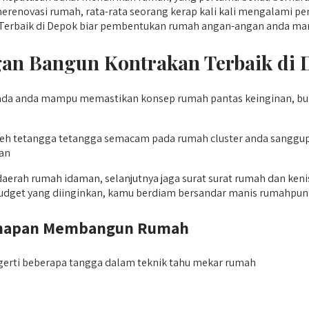
erenovasi rumah, rata-rata seorang kerap kali kali mengalami p
 Terbaik di Depok biar pembentukan rumah angan-angan anda man
 Bangun Kontrakan Terbaik di De
ada anda mampu memastikan konsep rumah pantas keinginan, bu
l oleh tetangga tetangga semacam pada rumah cluster anda sang
kan
aerah rumah idaman, selanjutnya jaga surat surat rumah dan ken
budget yang diinginkan, kamu berdiam bersandar manis rumahpun 
Tahapan Membangun Rumah
erti beberapa tangga dalam teknik tahu mekar rumah