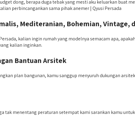
dget dong, berapa duga tebak yang mesti aku keluarkan buat me
t kalian perbincangankan sama pihak anemer | Qyusi Persada
lis, Mediteranian, Bohemian, Vintage, 
ersada, kalian ingin rumah yang modelnya semacam apa, apakah m
ang kalian inginkan.
gan Bantuan Arsitek
gkan plan bangunan, kamu sanggup menyuruh dukungan arsitek 
juga tak menentang peraturan setempat kami sarankan kamu untu