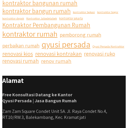
kontraktor bangunan rumah
kontraktor bangun rumah
kontraktor bekasi
kontraktor bogor
kontraktor depok
Kontraktor Jabodetabek
kontraktor jakarta
Kontraktor Pembangunan Rumah
kontraktor rumah
pemborong rumah
qyusi persada
perbaikan rumah
Qyusi Persada Kontraktor
renovasi kios
renovasi kontrakan
renovasi ruko
renovasi rumah
renov rumah
Alamat
Free Konsultasi Datang ke Kantor
Qyusi Persada | Jasa Bangun Rumah
Zam Zam Square Condet Unit 5A. Jl. Raya Condet No.4,
RT.10/RW.3, Balekambang, Kec. Kramat jati