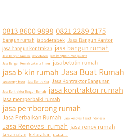
0813 8600 9898
0821 2289 2175
Jasa Bangun Kantor
bangun rumah
jabodetabek
jasa bangun rumah
jasa bangun kontrakan
Jasa Bangun Rumah jabodetabek
jasa bangun rumah jakarta
jasa betulin rumah
Jasa Bangun Rumah Jakarta Timur
Jasa Buat Rumah
jasa bikin rumah
Jasa Kontraktor Bangunan
jasa design fasad
Jasa Kontraktor
jasa kontraktor rumah
Jasa Kontraktor Bangun Rumah
jasa memperbaiki rumah
jasa pemborong rumah
Jasa Perbaikan Rumah
Jasa Renovasi Fasad Indonesia
Jasa Renovasi rumah
jasa renov rumah
kecamatan
kelurahan
kontraktor