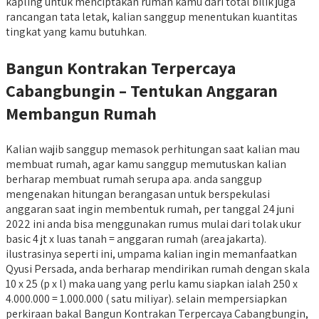
kapling untuk menciptakan rumah kamu dari total bilik juga
rancangan tata letak, kalian sanggup menentukan kuantitas
tingkat yang kamu butuhkan.
Bangun Kontrakan Terpercaya
Cabangbungin – Tentukan Anggaran
Membangun Rumah
Kalian wajib sanggup memasok perhitungan saat kalian mau
membuat rumah, agar kamu sanggup memutuskan kalian
berharap membuat rumah serupa apa. anda sanggup
mengenakan hitungan berangasan untuk berspekulasi
anggaran saat ingin membentuk rumah, per tanggal 24 juni
2022 ini anda bisa menggunakan rumus mulai dari tolak ukur
basic 4 jt x luas tanah = anggaran rumah (area jakarta).
ilustrasinya seperti ini, umpama kalian ingin memanfaatkan
Qyusi Persada, anda berharap mendirikan rumah dengan skala
10 x 25 (p x l) maka uang yang perlu kamu siapkan ialah 250 x
4.000.000 = 1.000.000 ( satu miliyar). selain mempersiapkan
perkiraan bakal Bangun Kontrakan Terpercaya Cabangbungin,