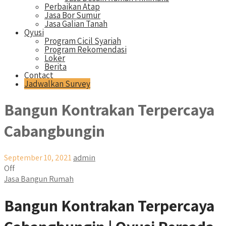
Perbaikan Atap
Jasa Bor Sumur
Jasa Galian Tanah
Qyusi
Program Cicil Syariah
Program Rekomendasi
Loker
Berita
Contact
Jadwalkan Survey
Bangun Kontrakan Terpercaya
Cabangbungin
September 10, 2021
admin
Off
Jasa Bangun Rumah
Bangun Kontrakan Terpercaya