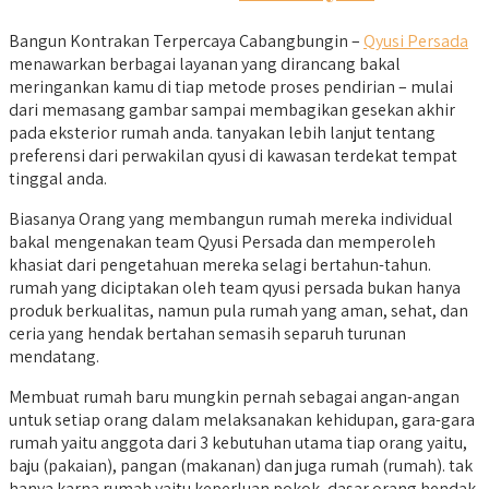
Bangun Kontrakan Terpercaya Cabangbungin –
Qyusi Persada
menawarkan berbagai layanan yang dirancang bakal
meringankan kamu di tiap metode proses pendirian – mulai
dari memasang gambar sampai membagikan gesekan akhir
pada eksterior rumah anda. tanyakan lebih lanjut tentang
preferensi dari perwakilan qyusi di kawasan terdekat tempat
tinggal anda.
Biasanya Orang yang membangun rumah mereka individual
bakal mengenakan team Qyusi Persada dan memperoleh
khasiat dari pengetahuan mereka selagi bertahun-tahun.
rumah yang diciptakan oleh team qyusi persada bukan hanya
produk berkualitas, namun pula rumah yang aman, sehat, dan
ceria yang hendak bertahan semasih separuh turunan
mendatang.
Membuat rumah baru mungkin pernah sebagai angan-angan
untuk setiap orang dalam melaksanakan kehidupan, gara-gara
rumah yaitu anggota dari 3 kebutuhan utama tiap orang yaitu,
baju (pakaian), pangan (makanan) dan juga rumah (rumah). tak
hanya karna rumah yaitu keperluan pokok, dasar orang hendak