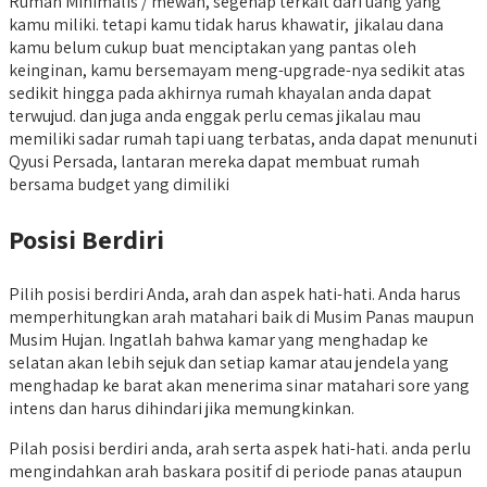
Rumah Minimalis / mewah, segenap terkait dari uang yang
kamu miliki. tetapi kamu tidak harus khawatir, jikalau dana
kamu belum cukup buat menciptakan yang pantas oleh
keinginan, kamu bersemayam meng-upgrade-nya sedikit atas
sedikit hingga pada akhirnya rumah khayalan anda dapat
terwujud. dan juga anda enggak perlu cemas jikalau mau
memiliki sadar rumah tapi uang terbatas, anda dapat menunuti
Qyusi Persada, lantaran mereka dapat membuat rumah
bersama budget yang dimiliki
Posisi Berdiri
Pilih posisi berdiri Anda, arah dan aspek hati-hati. Anda harus
memperhitungkan arah matahari baik di Musim Panas maupun
Musim Hujan. Ingatlah bahwa kamar yang menghadap ke
selatan akan lebih sejuk dan setiap kamar atau jendela yang
menghadap ke barat akan menerima sinar matahari sore yang
intens dan harus dihindari jika memungkinkan.
Pilah posisi berdiri anda, arah serta aspek hati-hati. anda perlu
mengindahkan arah baskara positif di periode panas ataupun