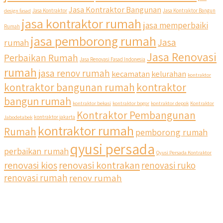
Jasa Kontraktor Bangunan
design fasad
Jasa Kontraktor
Jasa Kontraktor Bangun
jasa kontraktor rumah
jasa memperbaiki
Rumah
jasa pemborong rumah
Jasa
rumah
Jasa Renovasi
Perbaikan Rumah
Jasa Renovasi Fasad Indonesia
rumah
jasa renov rumah
kecamatan
kelurahan
kontraktor
kontraktor bangunan rumah
kontraktor
bangun rumah
kontraktor bekasi
kontraktor bogor
kontraktor depok
Kontraktor
Kontraktor Pembangunan
Jabodetabek
kontraktor jakarta
kontraktor rumah
Rumah
pemborong rumah
qyusi persada
perbaikan rumah
Qyusi Persada Kontraktor
renovasi kios
renovasi kontrakan
renovasi ruko
renovasi rumah
renov rumah