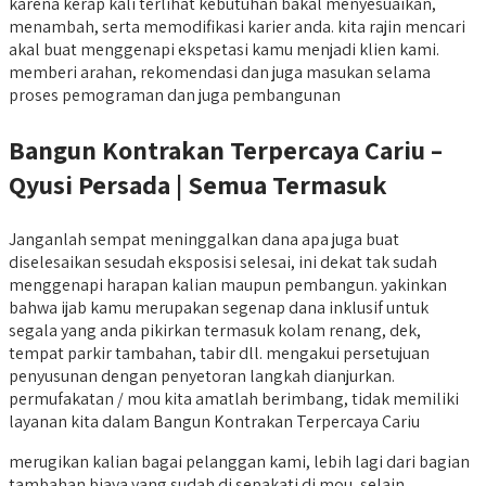
karena kerap kali terlihat kebutuhan bakal menyesuaikan,
menambah, serta memodifikasi karier anda. kita rajin mencari
akal buat menggenapi ekspetasi kamu menjadi klien kami.
memberi arahan, rekomendasi dan juga masukan selama
proses pemograman dan juga pembangunan
Bangun Kontrakan Terpercaya Cariu –
Qyusi Persada | Semua Termasuk
Janganlah sempat meninggalkan dana apa juga buat
diselesaikan sesudah eksposisi selesai, ini dekat tak sudah
menggenapi harapan kalian maupun pembangun. yakinkan
bahwa ijab kamu merupakan segenap dana inklusif untuk
segala yang anda pikirkan termasuk kolam renang, dek,
tempat parkir tambahan, tabir dll. mengakui persetujuan
penyusunan dengan penyetoran langkah dianjurkan.
permufakatan / mou kita amatlah berimbang, tidak memiliki
layanan kita dalam Bangun Kontrakan Terpercaya Cariu
merugikan kalian bagai pelanggan kami, lebih lagi dari bagian
tambahan biaya yang sudah di sepakati di mou, selain