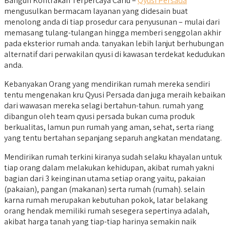
Bangun Kontrakan Terpercaya Cariu –
Qyusi Persada
mengusulkan bermacam layanan yang didesain buat
menolong anda di tiap prosedur cara penyusunan – mulai dari
memasang tulang-tulangan hingga memberi senggolan akhir
pada eksterior rumah anda. tanyakan lebih lanjut berhubungan
alternatif dari perwakilan qyusi di kawasan terdekat kedudukan
anda.
Kebanyakan Orang yang mendirikan rumah mereka sendiri
tentu mengenakan kru Qyusi Persada dan juga meraih kebaikan
dari wawasan mereka selagi bertahun-tahun. rumah yang
dibangun oleh team qyusi persada bukan cuma produk
berkualitas, lamun pun rumah yang aman, sehat, serta riang
yang tentu bertahan sepanjang separuh angkatan mendatang.
Mendirikan rumah terkini kiranya sudah selaku khayalan untuk
tiap orang dalam melakukan kehidupan, akibat rumah yakni
bagian dari 3 keinginan utama setiap orang yaitu, pakaian
(pakaian), pangan (makanan) serta rumah (rumah). selain
karna rumah merupakan kebutuhan pokok, latar belakang
orang hendak memiliki rumah sesegera sepertinya adalah,
akibat harga tanah yang tiap-tiap harinya semakin naik