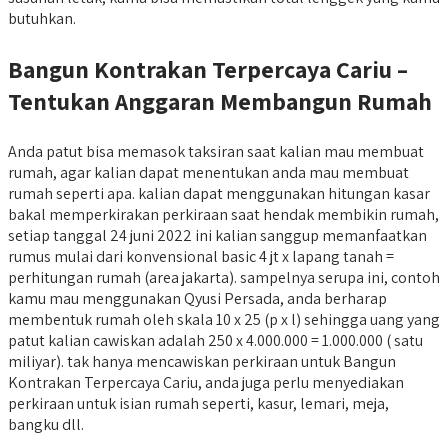
butuhkan.
Bangun Kontrakan Terpercaya Cariu –
Tentukan Anggaran Membangun Rumah
Anda patut bisa memasok taksiran saat kalian mau membuat
rumah, agar kalian dapat menentukan anda mau membuat
rumah seperti apa. kalian dapat menggunakan hitungan kasar
bakal memperkirakan perkiraan saat hendak membikin rumah,
setiap tanggal 24 juni 2022 ini kalian sanggup memanfaatkan
rumus mulai dari konvensional basic 4 jt x lapang tanah =
perhitungan rumah (area jakarta). sampelnya serupa ini, contoh
kamu mau menggunakan Qyusi Persada, anda berharap
membentuk rumah oleh skala 10 x 25 (p x l) sehingga uang yang
patut kalian cawiskan adalah 250 x 4.000.000 = 1.000.000 ( satu
miliyar). tak hanya mencawiskan perkiraan untuk Bangun
Kontrakan Terpercaya Cariu, anda juga perlu menyediakan
perkiraan untuk isian rumah seperti, kasur, lemari, meja,
bangku dll.