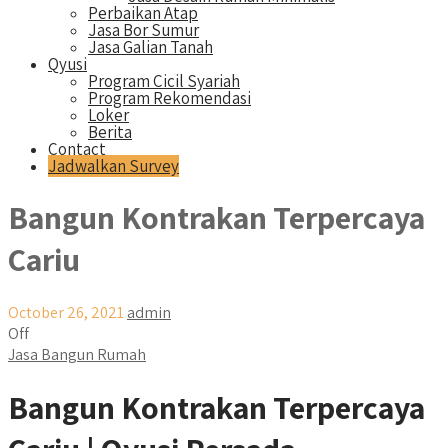
Perbaikan Atap
Jasa Bor Sumur
Jasa Galian Tanah
Qyusi
Program Cicil Syariah
Program Rekomendasi
Loker
Berita
Contact
Jadwalkan Survey
Bangun Kontrakan Terpercaya
Cariu
October 26, 2021
admin
Off
Jasa Bangun Rumah
Bangun Kontrakan Terpercaya