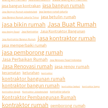
jasa bangun rumah
jasa bangun kontrakan
Jasa Bangun Rumah jabodetabek
jasa bangun rumah jakarta
jasa betulin rumah
Jasa Bangun Rumah Jakarta Timur
Jasa Buat Rumah
jasa bikin rumah
Jasa Kontraktor Bangunan
jasa design fasad
Jasa Kontraktor
jasa kontraktor rumah
Jasa Kontraktor Bangun Rumah
jasa memperbaiki rumah
jasa pemborong rumah
Jasa Perbaikan Rumah
Jasa Renovasi Fasad Indonesia
Jasa Renovasi rumah
jasa renov rumah
kecamatan
kelurahan
kontraktor
kontraktor bangunan rumah
kontraktor bangun rumah
kontraktor bekasi
kontraktor bogor
kontraktor depok
Kontraktor Jabodetabek
kontraktor jakarta
Kontraktor Pembangunan Rumah
kontraktor rumah
pemborong rumah