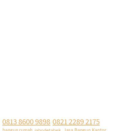
0813 8600 9898
0821 2289 2175
Jasa Bangun Kantor
bangun rumah
jabodetabek