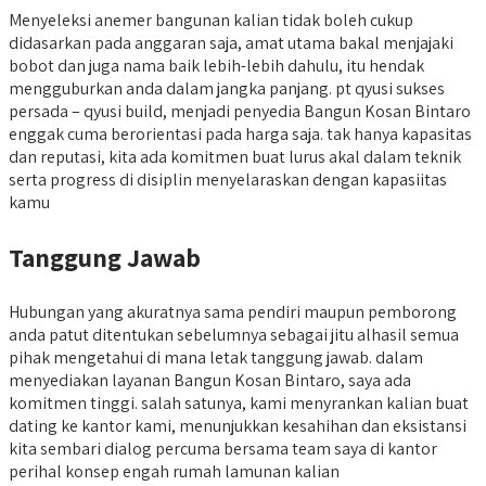
Menyeleksi anemer bangunan kalian tidak boleh cukup
didasarkan pada anggaran saja, amat utama bakal menjajaki
bobot dan juga nama baik lebih-lebih dahulu, itu hendak
mengguburkan anda dalam jangka panjang. pt qyusi sukses
persada – qyusi build, menjadi penyedia Bangun Kosan Bintaro
enggak cuma berorientasi pada harga saja. tak hanya kapasitas
dan reputasi, kita ada komitmen buat lurus akal dalam teknik
serta progress di disiplin menyelaraskan dengan kapasiitas
kamu
Tanggung Jawab
Hubungan yang akuratnya sama pendiri maupun pemborong
anda patut ditentukan sebelumnya sebagai jitu alhasil semua
pihak mengetahui di mana letak tanggung jawab. dalam
menyediakan layanan Bangun Kosan Bintaro, saya ada
komitmen tinggi. salah satunya, kami menyrankan kalian buat
dating ke kantor kami, menunjukkan kesahihan dan eksistansi
kita sembari dialog percuma bersama team saya di kantor
perihal konsep engah rumah lamunan kalian