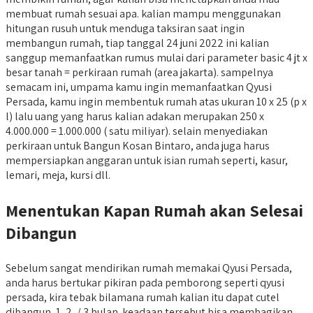
membuat rumah sesuai apa. kalian mampu menggunakan
hitungan rusuh untuk menduga taksiran saat ingin
membangun rumah, tiap tanggal 24 juni 2022 ini kalian
sanggup memanfaatkan rumus mulai dari parameter basic 4 jt x
besar tanah = perkiraan rumah (area jakarta). sampelnya
semacam ini, umpama kamu ingin memanfaatkan Qyusi
Persada, kamu ingin membentuk rumah atas ukuran 10 x 25 (p x
l) lalu uang yang harus kalian adakan merupakan 250 x
4.000.000 = 1.000.000 ( satu miliyar). selain menyediakan
perkiraan untuk Bangun Kosan Bintaro, anda juga harus
mempersiapkan anggaran untuk isian rumah seperti, kasur,
lemari, meja, kursi dll.
Menentukan Kapan Rumah akan Selesai
Dibangun
Sebelum sangat mendirikan rumah memakai Qyusi Persada,
anda harus bertukar pikiran pada pemborong seperti qyusi
persada, kira tebak bilamana rumah kalian itu dapat cutel
dibangun, 1, 2, / 3 bulan. keadaan tersebut bisa membagikan