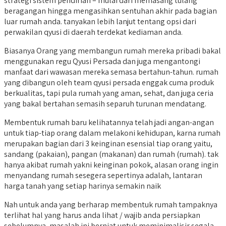
strategi sistem pendirian – mulai dari memasang tulang
beragangan hingga mengasihkan sentuhan akhir pada bagian
luar rumah anda. tanyakan lebih lanjut tentang opsi dari
perwakilan qyusi di daerah terdekat kediaman anda.
Biasanya Orang yang membangun rumah mereka pribadi bakal
menggunakan regu Qyusi Persada dan juga mengantongi
manfaat dari wawasan mereka semasa bertahun-tahun. rumah
yang dibangun oleh team qyusi persada enggak cuma produk
berkualitas, tapi pula rumah yang aman, sehat, dan juga ceria
yang bakal bertahan semasih separuh turunan mendatang.
Membentuk rumah baru kelihatannya telah jadi angan-angan
untuk tiap-tiap orang dalam melakoni kehidupan, karna rumah
merupakan bagian dari 3 keinginan esensial tiap orang yaitu,
sandang (pakaian), pangan (makanan) dan rumah (rumah). tak
hanya akibat rumah yakni keinginan pokok, alasan orang ingin
menyandang rumah sesegera sepertinya adalah, lantaran
harga tanah yang setiap harinya semakin naik
Nah untuk anda yang berharap membentuk rumah tampaknya
terlihat hal yang harus anda lihat / wajib anda persiapkan
sebelumnya, masalah ini berniat untuk meminimalisir segala