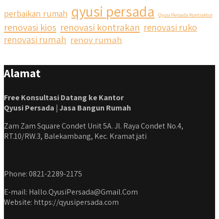
qyusi persada
perbaikan rumah
Qyusi Persada Kontraktor
renovasi kios
renovasi kontrakan
renovasi ruko
renovasi rumah
renov rumah
Alamat
Free Konsultasi Datang ke Kantor
Qyusi Persada | Jasa Bangun Rumah
Zam Zam Square Condet Unit 5A. Jl. Raya Condet No.4,
RT.10/RW.3, Balekambang, Kec. Kramat jati
Phone: 0821-2289-2175
E-mail: Hallo.QyusiPersada@Gmail.Com
Website: https://qyusipersada.com