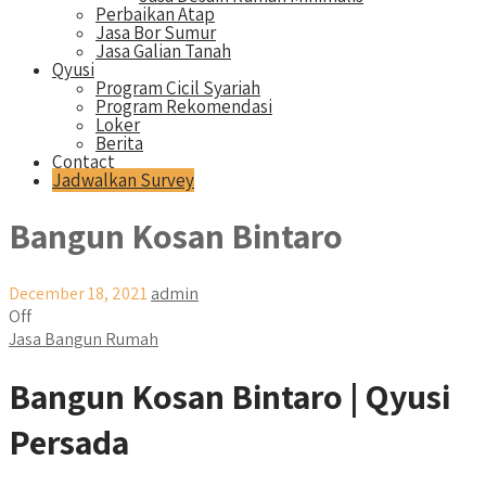
Perbaikan Atap
Jasa Bor Sumur
Jasa Galian Tanah
Qyusi
Program Cicil Syariah
Program Rekomendasi
Loker
Berita
Contact
Jadwalkan Survey
Bangun Kosan Bintaro
December 18, 2021
admin
Off
Jasa Bangun Rumah
Bangun Kosan Bintaro | Qyusi
Persada