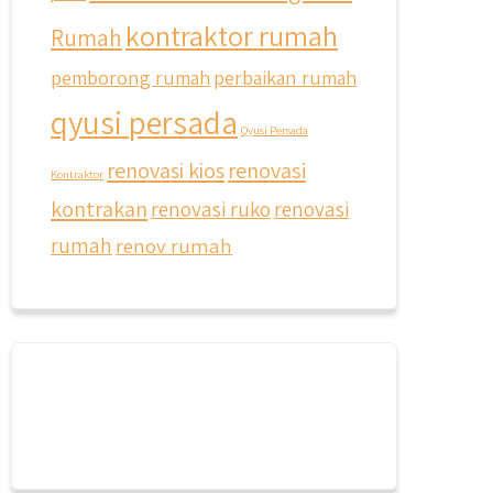
kontraktor rumah
Rumah
pemborong rumah
perbaikan rumah
qyusi persada
Qyusi Persada
renovasi kios
renovasi
Kontraktor
kontrakan
renovasi ruko
renovasi
rumah
renov rumah
qyusipersada
@qyusipersada
3 years ago
Dalah satu hasil karya Qyusi
persada, merenovasi rumah biasa
jadi rumah mewah dengan budget
400an, kira kira gimana ya
hasilnya...
#jasabangunrumahjakarta
#jasarenovasirumahjakarta
#kontraktorjakarta