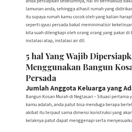
anda persiapkan sebelumnya, hal ini bermaksud bak
lamunan anda, sehingga alhasil rumah yang didirikan
itu supaya rumah kamu cocok oleh yang kalian hara
seperti qyusi persada bakal meminimalisir kekeliru
kita suah dilengkapi oleh orang orang yang pakar di b
instalasi atap, instalasi air dll.
5 hal Yang Wajib Dipersia
Menggunakan Bangun Kosan
Persada
Jumlah Anggota Keluarga yang Ad
Bangun Kosan Murah di Neglasari – Situasi pertama
kamu adalah, anda patut bisa menduga berapa berle
akibat itu terpaut sama dimensi konstruksi yang akan
kelaknya patut dapat menggenapi serta menyesuaika