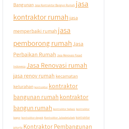
jasa
Bangunan
Jasa Kontraktor Bangun Rumah
#jasabangunrumahdepok
#jasarenovasirumahbekasi
kontraktor rumah
jasa
#jasadesainrumahmurah
#jasadesainrumahjakarta
jasa
memperbaiki rumah
#kontraktorbangunanjabodetabek
#jasabangunrumahjabodetabek
pemborong rumah
#qyusipersada
Jasa
Perbaikan Rumah
Jasa Renovasi Fasad
Jasa Renovasi rumah
Indonesia
jasa renov rumah
kecamatan
kontraktor
kelurahan
kontraktor
bangunan rumah
kontraktor
bangun rumah
kontraktor bekasi
kontraktor
bogor
kontraktor depok
Kontraktor Jabodetabek
kontraktor
Kontraktor Pembangunan
jakarta