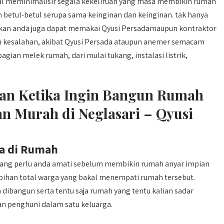
al meminimalisir segala kekeliruan yang masa membikin rumah
 betul-betul serupa sama keinginan dan keinginan. tak hanya
pkan anda juga dapat memakai Qyusi Persadamaupun kontraktor
an kesalahan, akibat Qyusi Persada ataupun anemer semacam
agian melek rumah, dari mulai tukang, instalasi listrik,
pkan Ketika Ingin Bangun Rumah
 Murah di Neglasari – Qyusi
a di Rumah
 yang perlu anda amati sebelum membikin rumah anyar impian
bihan total warga yang bakal menempati rumah tersebut.
 dibangun serta tentu saja rumah yang tentu kalian sadar
n penghuni dalam satu keluarga.