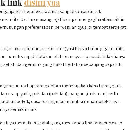
ik link
disini yaa
nganjurkan beraneka layanan yang dikonsep untuk
ian – mulai dari memasang rajah sampai mengagih rabaan akhir
berhubungan preferensi dari perwakilan qyusi di tempat terdekat
angan akan memanfaatkan tim Qyusi Persada dan juga meraih
un. rumah yang diciptakan oleh team qyusi persada tidak hanya
, sehat, dan gembira yang bakal bertahan sepanjang separuh
inginan untuk tiap orang dalam mengerjakan kehidupan, gara-
iap orang yaitu, pakaian (pakaian), pangan (makanan) serta
ebutuhan pokok, dasar orang mau memiliki rumah selekasnya
rinya semakin naik
tinya memiliki masalah yang mesti anda lihat ataupun wajib