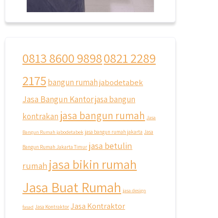
qyusipersada
@qyusipersada
3 years ago
0813 8600 9898
0821 2289
Siapa yang udah masuk List untuk
Bangun dan Renovasi rumah Di
@qyusipersada dengan sistem
2175
bangun rumah
jabodetabek
Cicilan ?? 🤗
Jasa Bangun Kantor
jasa bangun
Untuk informasi lebih lanjut terkait
jasa bangun rumah
kontrakan
program cicilan ini temen temen bisa
Jasa
langsung klik link di bio yaa
Bangun Rumah jabodetabek
jasa bangun rumah jakarta
Jasa
jasa betulin
#jasabangunrumahjakarta
Bangun Rumah Jakarta Timur
#jasarenovasirumahjakarta
jasa bikin rumah
rumah
#kontraktorjakarta
#kontraktorbangunan
Jasa Buat Rumah
#kontraktorbangunanrumah
jasa design
#kontraktorbangunanjakarta
Jasa Kontraktor
#kontraktorbekasi
fasad
Jasa Kontraktor
#kontraktorinteriorjakarta