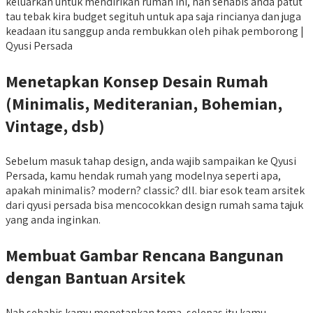
keluarkan untuk mendirikan rumah ini, nah sehabis anda patut
tau tebak kira budget segituh untuk apa saja rincianya dan juga
keadaan itu sanggup anda rembukkan oleh pihak pemborong |
Qyusi Persada
Menetapkan Konsep Desain Rumah
(Minimalis, Mediteranian, Bohemian,
Vintage, dsb)
Sebelum masuk tahap design, anda wajib sampaikan ke Qyusi
Persada, kamu hendak rumah yang modelnya seperti apa,
apakah minimalis? modern? classic? dll. biar esok team arsitek
dari qyusi persada bisa mencocokkan design rumah sama tajuk
yang anda inginkan.
Membuat Gambar Rencana Bangunan
dengan Bantuan Arsitek
Nah sehabis kamu menetapkan tema, selepas itu kamu