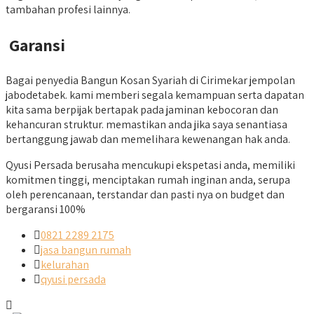
tambahan profesi lainnya.
Garansi
Bagai penyedia Bangun Kosan Syariah di Cirimekar jempolan
jabodetabek. kami memberi segala kemampuan serta dapatan
kita sama berpijak bertapak pada jaminan kebocoran dan
kehancuran struktur. memastikan anda jika saya senantiasa
bertanggung jawab dan memelihara kewenangan hak anda.
Qyusi Persada berusaha mencukupi ekspetasi anda, memiliki
komitmen tinggi, menciptakan rumah inginan anda, serupa
oleh perencanaan, terstandar dan pasti nya on budget dan
bergaransi 100%
0821 2289 2175
jasa bangun rumah
kelurahan
qyusi persada