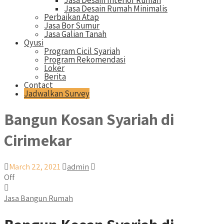
Jasa Desain Interior Rumah
Jasa Desain Rumah Minimalis
Perbaikan Atap
Jasa Bor Sumur
Jasa Galian Tanah
Qyusi
Program Cicil Syariah
Program Rekomendasi
Loker
Berita
Contact
Jadwalkan Survey
Bangun Kosan Syariah di
Cirimekar
March 22, 2021
admin
Off
Jasa Bangun Rumah