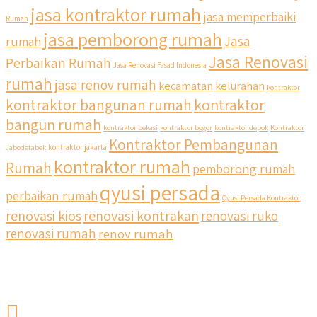
jasa kontraktor rumah
jasa memperbaiki
Rumah
jasa pemborong rumah
Jasa
rumah
Jasa Renovasi
Perbaikan Rumah
Jasa Renovasi Fasad Indonesia
rumah
jasa renov rumah
kecamatan
kelurahan
kontraktor
kontraktor bangunan rumah
kontraktor
bangun rumah
kontraktor bekasi
kontraktor bogor
kontraktor depok
Kontraktor
Kontraktor Pembangunan
Jabodetabek
kontraktor jakarta
kontraktor rumah
Rumah
pemborong rumah
qyusi persada
perbaikan rumah
Qyusi Persada Kontraktor
renovasi kios
renovasi kontrakan
renovasi ruko
renovasi rumah
renov rumah