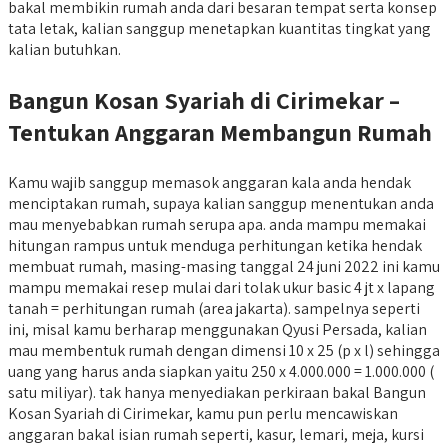
bakal membikin rumah anda dari besaran tempat serta konsep
tata letak, kalian sanggup menetapkan kuantitas tingkat yang
kalian butuhkan.
Bangun Kosan Syariah di Cirimekar –
Tentukan Anggaran Membangun Rumah
Kamu wajib sanggup memasok anggaran kala anda hendak
menciptakan rumah, supaya kalian sanggup menentukan anda
mau menyebabkan rumah serupa apa. anda mampu memakai
hitungan rampus untuk menduga perhitungan ketika hendak
membuat rumah, masing-masing tanggal 24 juni 2022 ini kamu
mampu memakai resep mulai dari tolak ukur basic 4 jt x lapang
tanah = perhitungan rumah (area jakarta). sampelnya seperti
ini, misal kamu berharap menggunakan Qyusi Persada, kalian
mau membentuk rumah dengan dimensi 10 x 25 (p x l) sehingga
uang yang harus anda siapkan yaitu 250 x 4.000.000 = 1.000.000 (
satu miliyar). tak hanya menyediakan perkiraan bakal Bangun
Kosan Syariah di Cirimekar, kamu pun perlu mencawiskan
anggaran bakal isian rumah seperti, kasur, lemari, meja, kursi