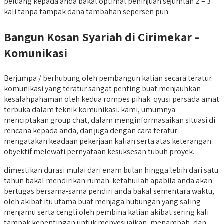
peluang kepada anda bakal optimal peninjuan sejumlah 2 – 3
kali tanpa tampak dana tambahan sepersen pun.
Bangun Kosan Syariah di Cirimekar –
Komunikasi
Berjumpa / berhubung oleh pembangun kalian secara teratur.
komunikasi yang teratur sangat penting buat menjauhkan
kesalahpahaman oleh kedua rompes pihak. qyusi persada amat
terbuka dalam teknik komunikasi. kami, umumnya
menciptakan group chat, dalam menginformasaikan situasi di
rencana kepada anda, dan juga dengan cara teratur
mengatakan keadaan pekerjaan kalian serta atas keterangan
obyektif melewati pernyataan kesuksesan tubuh proyek.
dimestikan durasi mulai dari enam bulan hingga lebih dari satu
tahun bakal mendirikan rumah. ketahuilah apabila anda akan
bertugas bersama-sama pendiri anda bakal sementara waktu,
oleh akibat itu utama buat menjaga hubungan yang saling
menjamu serta cengli oleh pembina kalian akibat sering kali
tampak kepentingan untuk menyesuaikan, menambah, dan