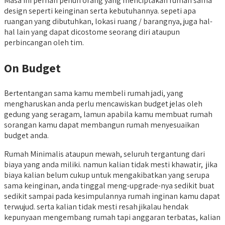
Masa ini pernah penuh orang yang menciptakan rumah sama
design seperti keinginan serta kebutuhannya. sepeti apa
ruangan yang dibutuhkan, lokasi ruang / barangnya, juga hal-
hal lain yang dapat dicostome seorang diri ataupun
perbincangan oleh tim.
On Budget
Bertentangan sama kamu membeli rumah jadi, yang
mengharuskan anda perlu mencawiskan budget jelas oleh
gedung yang seragam, lamun apabila kamu membuat rumah
sorangan kamu dapat membangun rumah menyesuaikan
budget anda.
Rumah Minimalis ataupun mewah, seluruh tergantung dari
biaya yang anda miliki. namun kalian tidak mesti khawatir, jika
biaya kalian belum cukup untuk mengakibatkan yang serupa
sama keinginan, anda tinggal meng-upgrade-nya sedikit buat
sedikit sampai pada kesimpulannya rumah inginan kamu dapat
terwujud. serta kalian tidak mesti resah jikalau hendak
kepunyaan mengembang rumah tapi anggaran terbatas, kalian