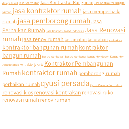
Jasa Kontraktor Bangunan
design fasad
Jasa Kontraktor
Jasa Kontraktor Bangun
jasa kontraktor rumah
jasa memperbaiki
Rumah
jasa pemborong rumah
Jasa
rumah
Jasa Renovasi
Perbaikan Rumah
Jasa Renovasi Fasad Indonesia
rumah
jasa renov rumah
kecamatan
kelurahan
kontraktor
kontraktor bangunan rumah
kontraktor
bangun rumah
kontraktor bekasi
kontraktor bogor
kontraktor depok
Kontraktor
Kontraktor Pembangunan
Jabodetabek
kontraktor jakarta
kontraktor rumah
Rumah
pemborong rumah
qyusi persada
perbaikan rumah
Qyusi Persada Kontraktor
renovasi kios
renovasi kontrakan
renovasi ruko
renovasi rumah
renov rumah