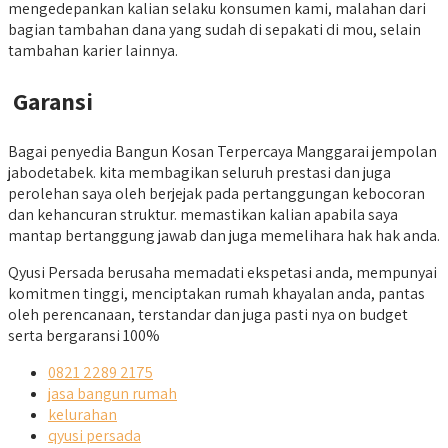
mengedepankan kalian selaku konsumen kami, malahan dari
bagian tambahan dana yang sudah di sepakati di mou, selain
tambahan karier lainnya.
Garansi
Bagai penyedia Bangun Kosan Terpercaya Manggarai jempolan
jabodetabek. kita membagikan seluruh prestasi dan juga
perolehan saya oleh berjejak pada pertanggungan kebocoran
dan kehancuran struktur. memastikan kalian apabila saya
mantap bertanggung jawab dan juga memelihara hak hak anda.
Qyusi Persada berusaha memadati ekspetasi anda, mempunyai
komitmen tinggi, menciptakan rumah khayalan anda, pantas
oleh perencanaan, terstandar dan juga pasti nya on budget
serta bergaransi 100%
0821 2289 2175
jasa bangun rumah
kelurahan
qyusi persada