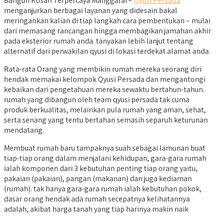
Bangun Kosan Terpercaya Manggarai –
Qyusi Persada
menganjurkan berbagai layanan yang didesain bakal
meringankan kalian di tiap langkah cara pembentukan – mulai
dari memasang rancangan hingga membagikan jamahan akhir
pada eksterior rumah anda. tanyakan lebih lanjut tentang
alternatif dari perwakilan qyusi di lokasi terdekat alamat anda.
Rata-rata Orang yang membikin rumah mereka seorang diri
hendak memakai kelompok Qyusi Persada dan mengantongi
kebaikan dari pengetahuan mereka sewaktu bertahun-tahun.
rumah yang dibangun oleh team qyusi persada tak cuma
produk berkualitas, melainkan pula rumah yang aman, sehat,
serta senang yang tentu bertahan semasih separuh keturunan
mendatang.
Membuat rumah baru tampaknya suah sebagai lamunan buat
tiap-tiap orang dalam menjalani kehidupan, gara-gara rumah
ialah komponen dari 3 kebutuhan penting tiap orang yaitu,
pakaian (pakaian), pangan (makanan) dan juga kediaman
(rumah). tak hanya gara-gara rumah ialah kebutuhan pokok,
dasar orang hendak ada rumah secepatnya kelihatannya
adalah, akibat harga tanah yang tiap harinya makin naik