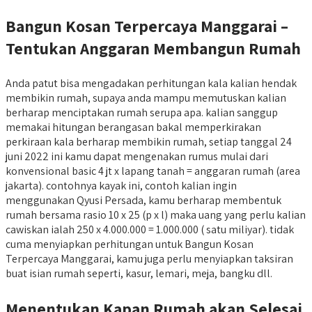
Bangun Kosan Terpercaya Manggarai –
Tentukan Anggaran Membangun Rumah
Anda patut bisa mengadakan perhitungan kala kalian hendak
membikin rumah, supaya anda mampu memutuskan kalian
berharap menciptakan rumah serupa apa. kalian sanggup
memakai hitungan berangasan bakal memperkirakan
perkiraan kala berharap membikin rumah, setiap tanggal 24
juni 2022 ini kamu dapat mengenakan rumus mulai dari
konvensional basic 4 jt x lapang tanah = anggaran rumah (area
jakarta). contohnya kayak ini, contoh kalian ingin
menggunakan Qyusi Persada, kamu berharap membentuk
rumah bersama rasio 10 x 25 (p x l) maka uang yang perlu kalian
cawiskan ialah 250 x 4.000.000 = 1.000.000 ( satu miliyar). tidak
cuma menyiapkan perhitungan untuk Bangun Kosan
Terpercaya Manggarai, kamu juga perlu menyiapkan taksiran
buat isian rumah seperti, kasur, lemari, meja, bangku dll.
Menentukan Kapan Rumah akan Selesai