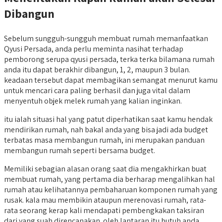
Dibangun
Sebelum sungguh-sungguh membuat rumah memanfaatkan
Qyusi Persada, anda perlu meminta nasihat terhadap
pemborong serupa qyusi persada, terka terka bilamana rumah
anda itu dapat berakhir dibangun, 1, 2, maupun 3 bulan.
keadaan tersebut dapat membagikan semangat menurut kamu
untuk mencari cara paling berhasil dan juga vital dalam
menyentuh objek melek rumah yang kalian inginkan.
itu ialah situasi hal yang patut diperhatikan saat kamu hendak
mendirikan rumah, nah bakal anda yang bisa jadi ada budget
terbatas masa membangun rumah, ini merupakan panduan
membangun rumah seperti bersama budget.
Memiliki sebagian alasan orang saat dia mengakhirkan buat
membuat rumah, yang pertama dia berharap mengalihkan hal
rumah atau kelihatannya pembaharuan komponen rumah yang
rusak. kala mau membikin ataupun merenovasi rumah, rata-
rata seorang kerap kali mendapati pembengkakan taksiran
dari yang suah direncanakan. oleh lantaran itu butuh anda