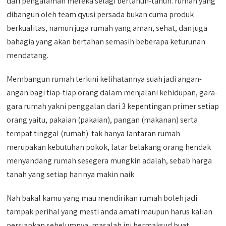
dari pengalaman mereka selagi bertahun-tahun. rumah yang
dibangun oleh team qyusi persada bukan cuma produk
berkualitas, namun juga rumah yang aman, sehat, dan juga
bahagia yang akan bertahan semasih beberapa keturunan
mendatang.
Membangun rumah terkini kelihatannya suah jadi angan-
angan bagi tiap-tiap orang dalam menjalani kehidupan, gara-
gara rumah yakni penggalan dari 3 kepentingan primer setiap
orang yaitu, pakaian (pakaian), pangan (makanan) serta
tempat tinggal (rumah). tak hanya lantaran rumah
merupakan kebutuhan pokok, latar belakang orang hendak
menyandang rumah sesegera mungkin adalah, sebab harga
tanah yang setiap harinya makin naik
Nah bakal kamu yang mau mendirikan rumah boleh jadi
tampak perihal yang mesti anda amati maupun harus kalian
persiapkan sebelumnya, masalah ini bermaksud buat