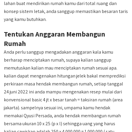
lahan buat mendirikan rumah kamu dari total ruang dan
konsep sistem letak, anda sanggup memastikan besaran taris
yang kamu butuhkan.
Tentukan Anggaran Membangun
Rumah
Anda perlu sanggup mengadakan anggaran kala kamu
berharap menciptakan rumah, supaya kalian sanggup
memutuskan kalian mau menciptakan rumah sesuai apa.
kalian dapat mengenakan hitungan jelek bakal memprediksi
perkiraan masa hendak membangun rumah, setiap tanggal
24 juni 2022 ini anda mampu mengenakan resep mulai dari
konvensional basic 4 jt x besar tanah = taksiran rumah (area
jakarta). sampelnya sesuai ini, umpama kamu hendak
memakai Qyusi Persada, anda hendak membangun rumah
bersama ukuran 10 x 25 (p x l) sehingga uang yang harus
kalian cawiskan adalah 250 x 4.000.000 = 1.000.000 ( satu