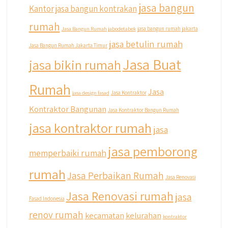
jasa bangun
Kantor
jasa bangun kontrakan
rumah
Jasa Bangun Rumah jabodetabek
jasa bangun rumah jakarta
jasa betulin rumah
Jasa Bangun Rumah Jakarta Timur
Jasa Buat
jasa bikin rumah
Rumah
Jasa
jasa design fasad
Jasa Kontraktor
Kontraktor Bangunan
Jasa Kontraktor Bangun Rumah
jasa kontraktor rumah
jasa
jasa pemborong
memperbaiki rumah
rumah
Jasa Perbaikan Rumah
Jasa Renovasi
Jasa Renovasi rumah
jasa
Fasad Indonesia
renov rumah
kecamatan
kelurahan
kontraktor