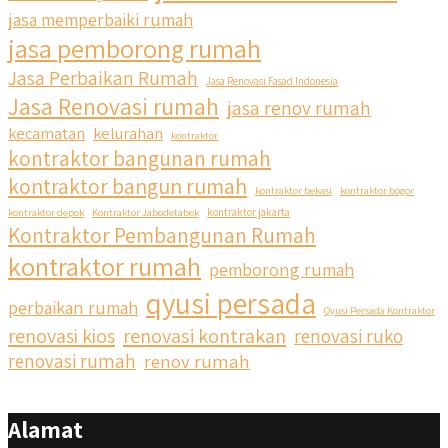
jasa memperbaiki rumah
jasa pemborong rumah
qyusipersada
Jasa Perbaikan Rumah
Jasa Renovasi Fasad Indonesia
@qyusipersada
3 years ago
Jasa Renovasi rumah
jasa renov rumah
Siapa yang udah masuk List untuk Bangun dan Renovasi
kecamatan
kelurahan
kontraktor
rumah Di @qyusipersada dengan sistem Cicilan ?? 🤗
kontraktor bangunan rumah
kontraktor bangun rumah
Untuk informasi lebih lanjut terkait program cicilan ini temen
kontraktor bekasi
kontraktor bogor
temen bisa langsung klik link di bio yaa
kontraktor depok
Kontraktor Jabodetabek
kontraktor jakarta
Kontraktor Pembangunan Rumah
#jasabangunrumahjakarta #jasarenovasirumahjakarta
kontraktor rumah
pemborong rumah
#kontraktorjakarta #kontraktorbangunan
#kontraktorbangunanrumah #kontraktorbangunanjakarta
qyusi persada
perbaikan rumah
Qyusi Persada Kontraktor
#kontraktorbekasi #kontraktorinteriorjakarta
renovasi kios
renovasi kontrakan
renovasi ruko
#jasabangunrumahdepok #jasarenovasirumahbekasi
#jasadesainrumahmurah #jasadesainrumahjakarta
renovasi rumah
renov rumah
#kontraktorbangunanjabodetabek
#jasabangunrumahjabodetabek #qyusipersada
Alamat