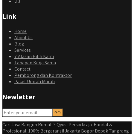
Dll
Link
Home
About Us
Blog
Services
7 Alasan Pilih Kami
Tahapan Kerja Sama
Contact
Pemborong dan Kontraktor
Paket Umrah Murah
qyusipersada
Newletter
@qyusipersada
3 years ago
Dalah satu hasil karya Qyusi persada, merenovasi rumah
biasa jadi rumah mewah dengan budget 400an, kira kira
gimana ya hasilnya...
Cari Jasa Bangun Rumah ? Qyusi Persada aja. Handal &
#jasabangunrumahjakarta #jasarenovasirumahjakarta
Profesional, 100% Bergaransi! Jakarta Bogor Depok Tangrang