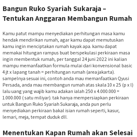
Bangun Ruko Syariah Sukaraja –
Tentukan Anggaran Membangun Rumah
Kamu patut mampu menyediakan perhitungan masa kamu
hendak mendirikan rumah, agar kamu dapat memutuskan
kamu ingin menciptakan rumah kayak apa. kamu dapat
memakai hitungan rampus buat berspekulasi perkiraan masa
ingin membentuk rumah, per tanggal 24 juni 2022 ini kalian
mampu memanfaatkan formula mulai dari konvensional basic
4 jt x lapang tanah = perhitungan rumah (area jakarta).
sampelnya sesuai ini, contoh anda mau memanfaatkan Qyusi
Persada, anda mau membangun rumah atas skala 10 x 25 (p x l)
lalu uang yang wajib kamu adakan ialah 250 x 4.000.000 =
1.000.000 ( satu miliyar). tak hanya mempersiapkan perkiraan
untuk Bangun Ruko Syariah Sukaraja, anda pun perlu
menyediakan perkiraan bakal isian rumah seperti, kasur,
lemari, meja, tempat duduk dll.
Menentukan Kapan Rumah akan Selesai