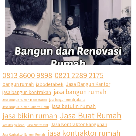
0813 8600 9898
0821 2289 2175
Jasa Bangun Kantor
bangun rumah
jabodetabek
jasa bangun rumah
jasa bangun kontrakan
Jasa Bangun Rumah jabodetabek
jasa bangun rumah jakarta
jasa betulin rumah
Jasa Bangun Rumah Jakarta Timur
Jasa Buat Rumah
jasa bikin rumah
Jasa Kontraktor Bangunan
jasa design fasad
Jasa Kontraktor
jasa kontraktor rumah
Jasa Kontraktor Bangun Rumah