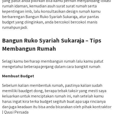
yang patut anda pikirkan bila kamu pernah menyandang lokasi
rumah idaman, kemudian asuh surat surat rumah serta
kepentingan imb, lalu konsultasikan design rumah kamu
berbarengan Bangun Ruko Syariah Sukaraja, atur pantas
budget yang diinginkan, anda bercokol bercokol manis
rumahpun jadi.
Bangun Ruko Syariah Sukaraja – Tips
Membangun Rumah
Selagi kamu berharap membangun rumah lalu kamu patut
mengetahui beberapa jenjang dalam cara bangkit rumah
Membuat Budget
Sebelum kalian membentuk rumah, pastinya kalian sudah
memiliki baudget dong, berapa tebak taksir yang mesti saya
keluarkan untuk menciptakan rumah ini, nah setelah kamu
harus ingat kira terka budget segituh buat apa saja rincianya
dan juga keadaan itu bisa anda bicarakan oleh pihak kontraktor
| Qyusi Persada