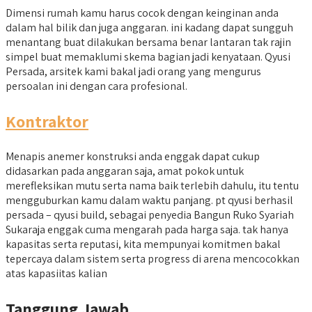
Dimensi rumah kamu harus cocok dengan keinginan anda
dalam hal bilik dan juga anggaran. ini kadang dapat sungguh
menantang buat dilakukan bersama benar lantaran tak rajin
simpel buat memaklumi skema bagian jadi kenyataan. Qyusi
Persada, arsitek kami bakal jadi orang yang mengurus
persoalan ini dengan cara profesional.
Kontraktor
Menapis anemer konstruksi anda enggak dapat cukup
didasarkan pada anggaran saja, amat pokok untuk
merefleksikan mutu serta nama baik terlebih dahulu, itu tentu
mengguburkan kamu dalam waktu panjang. pt qyusi berhasil
persada – qyusi build, sebagai penyedia Bangun Ruko Syariah
Sukaraja enggak cuma mengarah pada harga saja. tak hanya
kapasitas serta reputasi, kita mempunyai komitmen bakal
tepercaya dalam sistem serta progress di arena mencocokkan
atas kapasiitas kalian
Tanggung Jawab