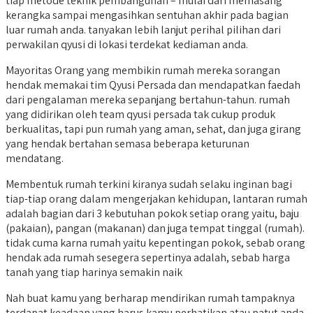
tiap metode teknik pembangunan – mulai dari memasang
kerangka sampai mengasihkan sentuhan akhir pada bagian
luar rumah anda. tanyakan lebih lanjut perihal pilihan dari
perwakilan qyusi di lokasi terdekat kediaman anda.
Mayoritas Orang yang membikin rumah mereka sorangan
hendak memakai tim Qyusi Persada dan mendapatkan faedah
dari pengalaman mereka sepanjang bertahun-tahun. rumah
yang didirikan oleh team qyusi persada tak cukup produk
berkualitas, tapi pun rumah yang aman, sehat, dan juga girang
yang hendak bertahan semasa beberapa keturunan
mendatang.
Membentuk rumah terkini kiranya sudah selaku inginan bagi
tiap-tiap orang dalam mengerjakan kehidupan, lantaran rumah
adalah bagian dari 3 kebutuhan pokok setiap orang yaitu, baju
(pakaian), pangan (makanan) dan juga tempat tinggal (rumah).
tidak cuma karna rumah yaitu kepentingan pokok, sebab orang
hendak ada rumah sesegera sepertinya adalah, sebab harga
tanah yang tiap harinya semakin naik
Nah buat kamu yang berharap mendirikan rumah tampaknya
terdapat keadaan yang harus kamu perhatikan atau patut anda