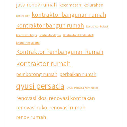
jasa renov rumah
kecamatan
kelurahan
kontraktor bangunan rumah
kontraktor
kontraktor bangun rumah
kontraktor bekasi
kontraktor bogor
kontraktor depok
Kontraktor Jabodetabek
kontraktor jakarta
Kontraktor Pembangunan Rumah
kontraktor rumah
pemborong rumah
perbaikan rumah
qyusi persada
Qyusi Persada Kontraktor
renovasi kios
renovasi kontrakan
renovasi ruko
renovasi rumah
renov rumah