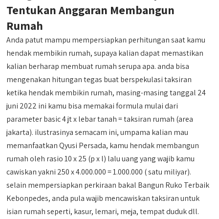
Tentukan Anggaran Membangun
Rumah
Anda patut mampu mempersiapkan perhitungan saat kamu
hendak membikin rumah, supaya kalian dapat memastikan
kalian berharap membuat rumah serupa apa. anda bisa
mengenakan hitungan tegas buat berspekulasi taksiran
ketika hendak membikin rumah, masing-masing tanggal 24
juni 2022 ini kamu bisa memakai formula mulai dari
parameter basic 4 jt x lebar tanah = taksiran rumah (area
jakarta). ilustrasinya semacam ini, umpama kalian mau
memanfaatkan Qyusi Persada, kamu hendak membangun
rumah oleh rasio 10 x 25 (p x l) lalu uang yang wajib kamu
cawiskan yakni 250 x 4.000.000 = 1.000.000 ( satu miliyar).
selain mempersiapkan perkiraan bakal Bangun Ruko Terbaik
Kebonpedes, anda pula wajib mencawiskan taksiran untuk
isian rumah seperti, kasur, lemari, meja, tempat duduk dll.