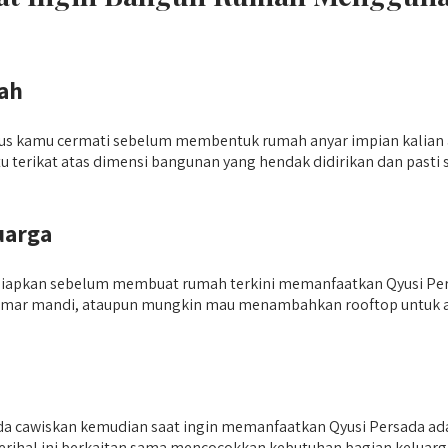
ah
rus kamu cermati sebelum membentuk rumah anyar impian kalia
tu terikat atas dimensi bangunan yang hendak didirikan dan past
uarga
ersiapkan sebelum membuat rumah terkini memanfaatkan Qyusi P
kamar mandi, ataupun mungkin mau menambahkan rooftop untuk and
anda cawiskan kemudian saat ingin memanfaatkan Qyusi Persada 
at perihal ini berkaitan sama mencocokkan kebutuhan bagian kelua