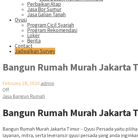
Perbaikan Atap
Jasa Bor Sumur
Jasa Galian Tanah
Qyusi
Program Cicil Syariah
Program Rekomendasi
Loker
Berita
Contact
Jadwalkan Survey
Bangun Rumah Murah Jakarta 
February 28, 2020
admin
Off
Jasa Bangun Rumah
Bangun Rumah Murah Jakarta Ti
Bangun Rumah Murah Jakarta Timur – Qyusi Persada yaitu pilih
layanan, mitra, serta leveransir qyusi persada yang anda ing