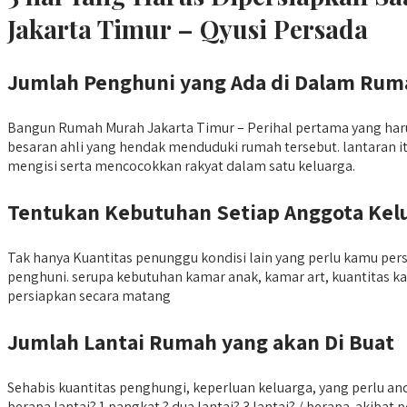
Jakarta Timur – Qyusi Persada
Jumlah Penghuni yang Ada di Dalam Rum
Bangun Rumah Murah Jakarta Timur – Perihal pertama yang ha
besaran ahli yang hendak menduduki rumah tersebut. lantaran i
mengisi serta mencocokkan rakyat dalam satu keluarga.
Tentukan Kebutuhan Setiap Anggota Kel
Tak hanya Kuantitas penunggu kondisi lain yang perlu kamu p
penghuni. serupa kebutuhan kamar anak, kamar art, kuantitas 
persiapkan secara matang
Jumlah Lantai Rumah yang akan Di Buat
Sehabis kuantitas penghungi, keperluan keluarga, yang perlu 
berapa lantai? 1 pangkat ? dua lantai? 3 lantai? / berapa. akib