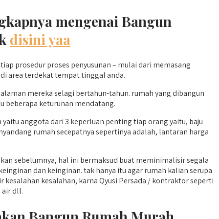
lengkapnya mengenai Bangun
nk
disini yaa
tiap prosedur proses penyusunan – mulai dari memasang
di area terdekat tempat tinggal anda.
galaman mereka selagi bertahun-tahun. rumah yang dibangun
ktu beberapa keturunan mendatang.
tu anggota dari 3 keperluan penting tiap orang yaitu, baju
enyandang rumah secepatnya sepertinya adalah, lantaran harga
pkan sebelumnya, hal ini bermaksud buat meminimalisir segala
inginan dan keinginan. tak hanya itu agar rumah kalian serupa
esalahan kesalahan, karna Qyusi Persada / kontraktor seperti
air dll.
unakan Bangun Rumah Murah