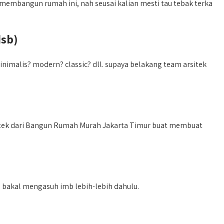
embangun rumah ini, nah seusai kalian mesti tau tebak terka
dsb)
malis? modern? classic? dll. supaya belakang team arsitek
tek dari Bangun Rumah Murah Jakarta Timur buat membuat
bakal mengasuh imb lebih-lebih dahulu.