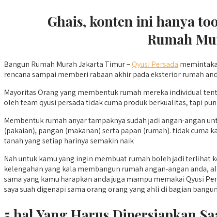
Ghais, konten ini hanya t
Rumah Mura
Bangun Rumah Murah Jakarta Timur –
Qyusi Persada
memintakan
rencana sampai memberi rabaan akhir pada eksterior rumah anda. 
Mayoritas Orang yang membentuk rumah mereka individual tent
oleh team qyusi persada tidak cuma produk berkualitas, tapi p
Membentuk rumah anyar tampaknya sudah jadi angan-angan untuk 
(pakaian), pangan (makanan) serta papan (rumah). tidak cuma 
tanah yang setiap harinya semakin naik
Nah untuk kamu yang ingin membuat rumah boleh jadi terlihat k
kelengahan yang kala membangun rumah angan-angan anda, alhas
sama yang kamu harapkan anda juga mampu memakai Qyusi Persa
saya suah digenapi sama orang orang yang ahli di bagian bangun rum
5 hal Yang Harus Dipersiapkan