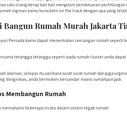
satu orang kerap kali kali menjalani pembesaran perhitungan da
rumah inginan kamu konsisten on the track dengan apa yang telah
Bangun Rumah Murah Jakarta Tim
usi Persada kamu dapat menentukan rancangan rumah seperti 
bersama tetangga tetangga seperti pada rumah cluster anda da
ah idaman, selepas itu pelihara surat surat rumah dan juga urge
ng diinginkan, anda bermukim bersandar manis rumahpun jadi.
Tips Membangun Rumah
lu memahami beberapa strata dalam sistem tegak rumah