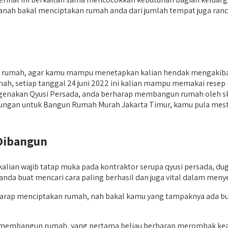
tanah bakal menciptakan rumah anda dari jumlah tempat juga ran
n rumah, agar kamu mampu menetapkan kalian hendak mengakiba
 setiap tanggal 24 juni 2022 ini kalian mampu memakai resep mul
genakan Qyusi Persada, anda berharap membangun rumah oleh skala 
hitungan untuk Bangun Rumah Murah Jakarta Timur, kamu pula mesti
Dibangun
an wajib tatap muka pada kontraktor serupa qyusi persada, duga 
da buat mencari cara paling berhasil dan juga vital dalam meny
berharap menciptakan rumah, nah bakal kamu yang tampaknya ada b
l membangun rumah, yang pertama beliau berharap merombak kea