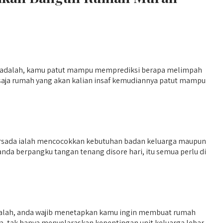
n adalah, kamu patut mampu memprediksi berapa melimpah
i saja rumah yang akan kalian insaf kemudiannya patut mampu
ersada ialah mencocokkan kebutuhan badan keluarga maupun
a berpangku tangan tenang disore hari, itu semua perlu di
adalah, anda wajib menetapkan kamu ingin membuat rumah
rga, tak hanya menyelaraskan kepentingan unit keluarga lebar