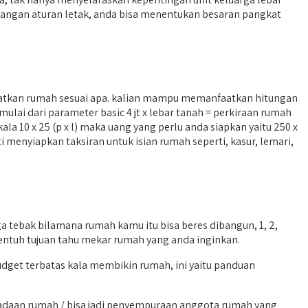
cangan aturan letak, anda bisa menentukan besaran pangkat
tkan rumah sesuai apa. kalian mampu memanfaatkan hitungan
ai dari parameter basic 4 jt x lebar tanah = perkiraan rumah
10 x 25 (p x l) maka uang yang perlu anda siapkan yaitu 250 x
 menyiapkan taksiran untuk isian rumah seperti, kasur, lemari,
tebak bilamana rumah kamu itu bisa beres dibangun, 1, 2,
entuh tujuan tahu mekar rumah yang anda inginkan.
udget terbatas kala membikin rumah, ini yaitu panduan
daan rumah / bisa jadi penyempuraan anggota rumah yang