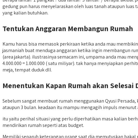
gedung pun harus menyelaraskan oleh luas tanah ataupun luas 
yang kalian butuhkan.
Tentukan Anggaran Membangun Rumah
Kamu harus bisa memasok perkiraan ketika anda mau membiki
jasmaniah buat menduga anggaran ketika ingin membangun rumah,
(area jakarta). ilustrasinya semacam ini, umpama anda mau men
4.000.000 = 1.000.000 ( satu miliyar). tak hanya menyiapkan per
meja, tempat duduk dll.
Menentukan Kapan Rumah akan Selesai 
Sebelum sangat membuat rumah menggunakan Qyusi Persada, kali
ataupun 3 bulan. keadaan itu mampu mengagih impuls menurut an
itu yaitu perihal situasi yang perlu diperhatikan masa kalian 
mendirikan rumah seperti atas budget.
Memiliki separuh keterangan orang saat dia memutuskan baka