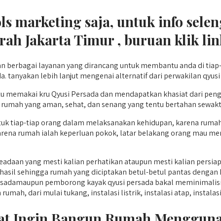
ools marketing saja, untuk info se
h Jakarta Timur , buruan klik li
 berbagai layanan yang dirancang untuk membantu anda di tiap-
tanyakan lebih lanjut mengenai alternatif dari perwakilan qyusi 
u memakai kru Qyusi Persada dan mendapatkan khasiat dari pen
un rumah yang aman, sehat, dan senang yang tentu bertahan sewa
tiap-tiap orang dalam melaksanakan kehidupan, karena rumah yai
karena rumah ialah keperluan pokok, latar belakang orang mau m
eadaan yang mesti kalian perhatikan ataupun mesti kalian persia
il sehingga rumah yang diciptakan betul-betul pantas dengan ke
damaupun pemborong kayak qyusi persada bakal meminimalisir k
ah, dari mulai tukang, instalasi listrik, instalasi atap, instalasi 
 Saat Ingin Bangun Rumah Mengg