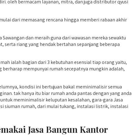
i. oleh bermacam layanan, mitra, dan juga distributor qyusi
mulai dari memasang rencana hingga memberi rabaan akhir
ya Sawangan dan meraih guna dari wawasan mereka sewaktu
t, serta riang yang hendak bertahan sepanjang beberapa
h ialah bagian dari 3 kebutuhan esensial tiap orang yaitu,
ang berharap mempunyai rumah secepatnya mungkin adalah,
lumnya, kondisi ini bertujuan bakal meminimalisir semua
inan. tak hanya itu biar rumah anda pantas dengan yang anda
untuk meminimalisir keluputan kesalahan, gara-gara Jasa
iuman rumah, dari mulai tukang, instalasi listrik, instalasi
emakai Jasa Bangun Kantor