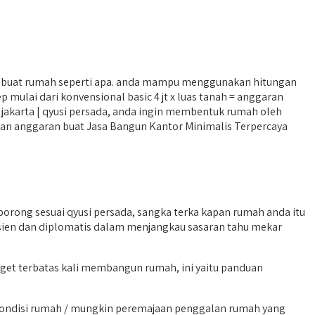
buat rumah seperti apa. anda mampu menggunakan hitungan
mulai dari konvensional basic 4 jt x luas tanah = anggaran
jakarta | qyusi persada, anda ingin membentuk rumah oleh
diakan anggaran buat Jasa Bangun Kantor Minimalis Terpercaya
ong sesuai qyusi persada, sangka terka kapan rumah anda itu
isien dan diplomatis dalam menjangkau sasaran tahu mekar
get terbatas kali membangun rumah, ini yaitu panduan
kondisi rumah / mungkin peremajaan penggalan rumah yang