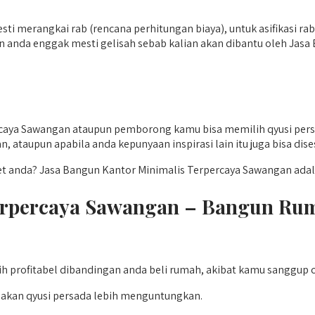
ti merangkai rab (rencana perhitungan biaya), untuk asifikasi r
 anda enggak mesti gelisah sebab kalian akan dibantu oleh Jas
rcaya Sawangan ataupun pemborong kamu bisa memilih qyusi pers
, ataupun apabila anda kepunyaan inspirasi lain itu juga bisa dise
t anda? Jasa Bangun Kantor Minimalis Terpercaya Sawangan adal
erpercaya Sawangan – Bangun Ru
h profitabel dibandingan anda beli rumah, akibat kamu sanggup 
nakan qyusi persada lebih menguntungkan.