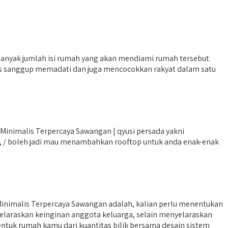
anyak jumlah isi rumah yang akan mendiami rumah tersebut.
rus sanggup memadati dan juga mencocokkan rakyat dalam satu
Minimalis Terpercaya Sawangan | qyusi persada yakni
i, / boleh jadi mau menambahkan rooftop untuk anda enak-enak
Minimalis Terpercaya Sawangan adalah, kalian perlu menentukan
yelaraskan keinginan anggota keluarga, selain menyelaraskan
tuk rumah kamu dari kuantitas bilik bersama desain sistem