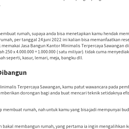
.
membuat rumah, supaya anda bisa menetapkan kamu hendak mem
ah, per tanggal 24 juni 2022 ini kalian bisa memanfaatkan resep 
k memakai Jasa Bangun Kantor Minimalis Terpercaya Sawangan di 
lah 250 x 4.000.000 = 1.000.000 ( satu miliyar). tidak cuma menye
 seperti, kasur, lemari, meja, bangku dll.
Dibangun
imalis Terpercaya Sawangan, kamu patut wawancara pada pembor
emberikan dorongan bagi anda buat mencari teknik setidaknya ef
rap membuat rumah, nah untuk kamu yang bisa jadi mempunyai bud
an bakal membangun rumah, yang pertama ia ingin mengalihkan 