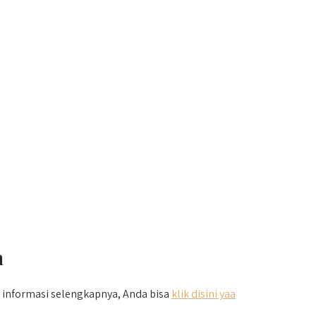
a
k informasi selengkapnya, Anda bisa
klik disini yaa