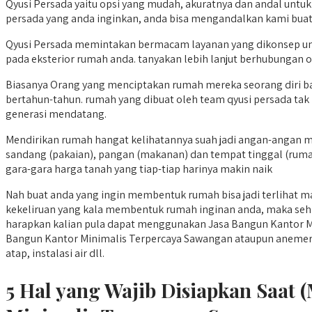
Qyusi Persada yaitu opsi yang mudah, akuratnya dan andal untuk
persada yang anda inginkan, anda bisa mengandalkan kami bua
Qyusi Persada memintakan bermacam layanan yang dikonsep un
pada eksterior rumah anda. tanyakan lebih lanjut berhubungan o
Biasanya Orang yang menciptakan rumah mereka seorang diri 
bertahun-tahun. rumah yang dibuat oleh team qyusi persada tak
generasi mendatang.
Mendirikan rumah hangat kelihatannya suah jadi angan-angan me
sandang (pakaian), pangan (makanan) dan tempat tinggal (ruma
gara-gara harga tanah yang tiap-tiap harinya makin naik
Nah buat anda yang ingin membentuk rumah bisa jadi terlihat m
kekeliruan yang kala membentuk rumah inginan anda, maka sehin
harapkan kalian pula dapat menggunakan Jasa Bangun Kantor Mi
Bangun Kantor Minimalis Terpercaya Sawangan ataupun anemer sepe
atap, instalasi air dll.
5 Hal yang Wajib Disiapkan Saa