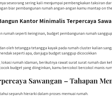
 seseorang sering kali menjumpai pembengkakan taksiran dari y
angan biar pembangunan rumah angan-angan kamu mantap on the t
ngun Kantor Minimalis Terpercaya Sawan
n rumah seperti keinginan, budget pembangunan rumah sanggup 
adan oleh tetangga tetangga kayak pada rumah cluster kalian 
hendak seperti apa, dan juga budget sanggup dicocokkan
okasi rumah idaman, berikutnya rawat surat surat rumah dan ke
cocok budget yang diinginkan, kamu bercokol bercokol manis rum
Terpercaya Sawangan – Tahapan 
hui separuh hierarki dalam proses memuai rumah.