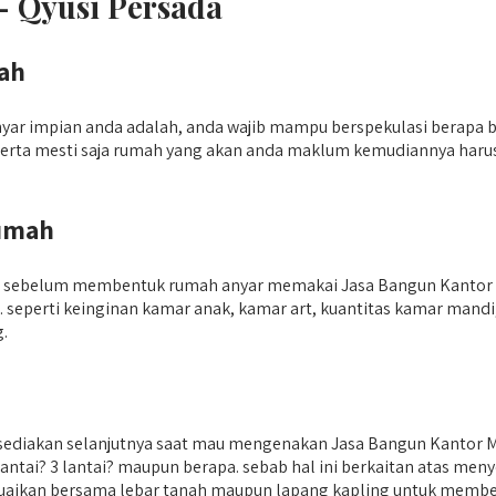
– Qyusi Persada
ah
ar impian anda adalah, anda wajib mampu berspekulasi berapa b
t serta mesti saja rumah yang akan anda maklum kemudiannya ha
umah
pkan sebelum membentuk rumah anyar memakai Jasa Bangun Kantor 
seperti keinginan kamar anak, kamar art, kuantitas kamar mand
g.
a sediakan selanjutnya saat mau mengenakan Jasa Bangun Kantor 
ntai? 3 lantai? maupun berapa. sebab hal ini berkaitan atas men
uaikan bersama lebar tanah maupun lapang kapling untuk memben