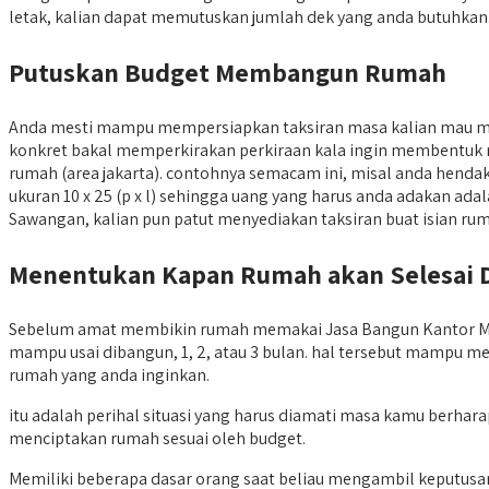
letak, kalian dapat memutuskan jumlah dek yang anda butuhkan
Putuskan Budget Membangun Rumah
Anda mesti mampu mempersiapkan taksiran masa kalian mau 
konkret bakal memperkirakan perkiraan kala ingin membentuk rum
rumah (area jakarta). contohnya semacam ini, misal anda henda
ukuran 10 x 25 (p x l) sehingga uang yang harus anda adakan ada
Sawangan, kalian pun patut menyediakan taksiran buat isian rumah
Menentukan Kapan Rumah akan Selesai 
Sebelum amat membikin rumah memakai Jasa Bangun Kantor Min
mampu usai dibangun, 1, 2, atau 3 bulan. hal tersebut mampu m
rumah yang anda inginkan.
itu adalah perihal situasi yang harus diamati masa kamu berha
menciptakan rumah sesuai oleh budget.
Memiliki beberapa dasar orang saat beliau mengambil keputus