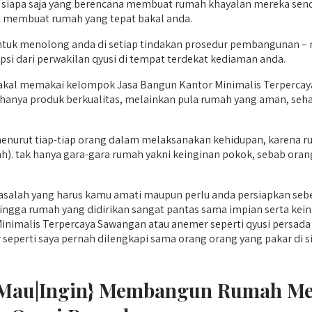
 siapa saja yang berencana membuat rumah khayalan mereka sendir
t membuat rumah yang tepat bakal anda.
tuk menolong anda di setiap tindakan prosedur pembangunan – 
psi dari perwakilan qyusi di tempat terdekat kediaman anda.
bakal memakai kelompok Jasa Bangun Kantor Minimalis Terperca
 hanya produk berkualitas, melainkan pula rumah yang aman, seha
nurut tiap-tiap orang dalam melaksanakan kehidupan, karena ruma
h). tak hanya gara-gara rumah yakni keinginan pokok, sebab or
asalah yang harus kamu amati maupun perlu anda persiapkan sebe
gga rumah yang didirikan sangat pantas sama impian serta keing
nimalis Terpercaya Sawangan atau anemer seperti qyusi persada 
rti saya pernah dilengkapi sama orang orang yang pakar di sisi s
t (Mau|Ingin} Membangun Rumah M