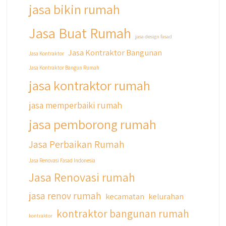
jasa bikin rumah
#jasabangunrumahjakarta
#jasarenovasirumahjakarta
Jasa Buat Rumah
#kontraktorjakarta #kontraktorbangunan
jasa design fasad
#kontraktorbangunanrumah
Jasa Kontraktor Bangunan
Jasa Kontraktor
#kontraktorbangunanjakarta
Jasa Kontraktor Bangun Rumah
#kontraktorbekasi #kontraktorinteriorjakarta
#jasabangunrumahdepok
jasa kontraktor rumah
#jasarenovasirumahbekasi
#jasadesainrumahmurah
jasa memperbaiki rumah
#jasadesainrumahjakarta
jasa pemborong rumah
#kontraktorbangunanjabodetabek
#jasabangunrumahjabodetabek
Jasa Perbaikan Rumah
#qyusipersada
Jasa Renovasi Fasad Indonesia
Jasa Renovasi rumah
jasa renov rumah
kecamatan
kelurahan
kontraktor bangunan rumah
kontraktor