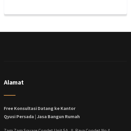
qyusipersada
@qyusipersada
3 years ago
Dalah satu hasil karya Qyusi persada,
merenovasi rumah biasa jadi rumah mewah
dengan budget 400an, kira kira gimana ya
hasilnya...
#jasabangunrumahjakarta
#jasarenovasirumahjakarta
#kontraktorjakarta #kontraktorbangunan
#kontraktorbangunanrumah
#kontraktorbangunanjakarta
#kontraktorbekasi #kontraktorinteriorjakarta
Alamat
#jasabangunrumahdepok
#jasarenovasirumahbekasi
#jasadesainrumahmurah
#jasadesainrumahjakarta
Free Konsultasi Datang ke Kantor
#kontraktorbangunanjabodetabek
Qyusi Persada | Jasa Bangun Rumah
#jasabangunrumahjabodetabek
#qyusipersada
Zam Zam Square Condet Unit 5A. Jl. Raya Condet No.4,