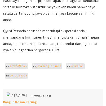
hasil saya dengan berpijak bertapak pada agunan kebocoran
serta kebobrokan struktur. meyakinkan kamu bahwa saya
selalu bertanggung jawab dan menjaga kepunyaan milik
anda.
Qyusi Persada berusaha mencukupi ekspetasi anda,
menyandang komitmen tinggi, menciptakan rumah impian
anda, seperti sama perencanaan, terstandar dan juga mesti
nya on budget dan bergaransi 100%
0821 2289 2175
jasa bangun rumah
kelurahan
qyusi persada
Previous Post
Bangun Kosan Parung