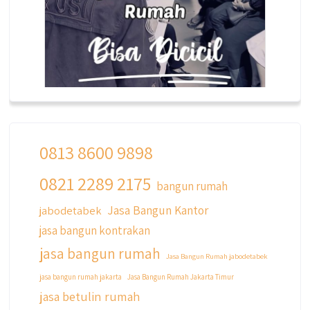
0813 8600 9898
0821 2289 2175
qyusipersada
bangun rumah
@qyusipersada
3 years ago
Jasa Bangun Kantor
jabodetabek
Siapa yang udah masuk List untuk Bangun
jasa bangun kontrakan
dan Renovasi rumah Di @qyusipersada
dengan sistem Cicilan ?? 🤗
jasa bangun rumah
Jasa Bangun Rumah jabodetabek
Untuk informasi lebih lanjut terkait program
jasa bangun rumah jakarta
Jasa Bangun Rumah Jakarta Timur
cicilan ini temen temen bisa langsung klik link
jasa betulin rumah
di bio yaa