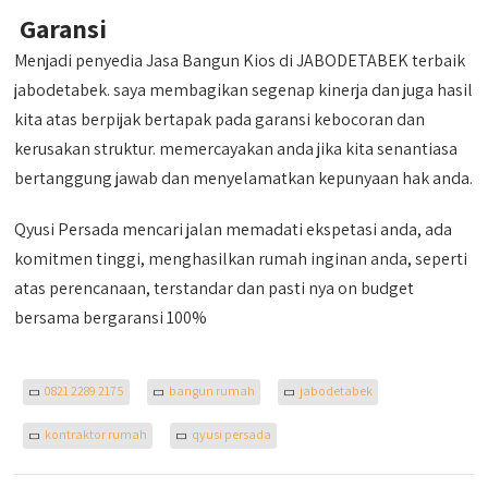
Garansi
Menjadi penyedia Jasa Bangun Kios di JABODETABEK terbaik
jabodetabek. saya membagikan segenap kinerja dan juga hasil
kita atas berpijak bertapak pada garansi kebocoran dan
kerusakan struktur. memercayakan anda jika kita senantiasa
bertanggung jawab dan menyelamatkan kepunyaan hak anda.
Qyusi Persada mencari jalan memadati ekspetasi anda, ada
komitmen tinggi, menghasilkan rumah inginan anda, seperti
atas perencanaan, terstandar dan pasti nya on budget
bersama bergaransi 100%
0821 2289 2175
bangun rumah
jabodetabek
kontraktor rumah
qyusi persada