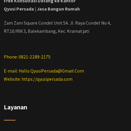
Free Konsultasi Datang ke Kantor
Qyusi Persada | Jasa Bangun Rumah
Zam Zam Square Condet Unit 5A. Jl. Raya Condet No.4,
RT.10/RW.3, Balekambang, Kec. Kramat jati
Phone: 0821-2289-2175
E-mail: Hallo.QyusiPersada@Gmail.Com
Website: https://qyusipersada.com
Layanan