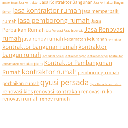
Jasa Kontraktor Bangunan
design fasad
Jasa Kontraktor
Jasa Kontraktor Bangun
jasa kontraktor rumah
jasa memperbaiki
Rumah
jasa pemborong rumah
Jasa
rumah
Jasa Renovasi
Perbaikan Rumah
Jasa Renovasi Fasad Indonesia
rumah
jasa renov rumah
kecamatan
kelurahan
kontraktor
qyusipersada
kontraktor bangunan rumah
kontraktor
@qyusipersada
3 years ago
bangun rumah
Siapa yang udah masuk List untuk Bangun dan Renovasi
kontraktor bekasi
kontraktor bogor
kontraktor depok
Kontraktor
rumah Di @qyusipersada dengan sistem Cicilan ?? 🤗
Kontraktor Pembangunan
Jabodetabek
kontraktor jakarta
kontraktor rumah
Rumah
pemborong rumah
Untuk informasi lebih lanjut terkait program cicilan ini temen
temen bisa langsung klik link di bio yaa
qyusi persada
perbaikan rumah
Qyusi Persada Kontraktor
renovasi kios
renovasi kontrakan
renovasi ruko
#jasabangunrumahjakarta #jasarenovasirumahjakarta
#kontraktorjakarta #kontraktorbangunan
renovasi rumah
renov rumah
#kontraktorbangunanrumah #kontraktorbangunanjakarta
#kontraktorbekasi #kontraktorinteriorjakarta
#jasabangunrumahdepok #jasarenovasirumahbekasi
#jasadesainrumahmurah #jasadesainrumahjakarta
#kontraktorbangunanjabodetabek