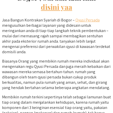
disini yaa
Jasa Bangun Kontrakan Syariah di Bogor –
Qyusi Persada
mengusulkan berbagai layanan yang didesain untuk
meringankan anda di tiap-tiap langkah teknik pembentukan –
mulai dari memasang rajah sampai membagikan sentuhan
akhir pada eksterior rumah anda. tanyakan lebih lanjut
mengenai preferensi dari perwakilan qyusi di kawasan terdekat
domisili anda.
Biasanya Orang yang membikin rumah mereka individual akan
mengenakan regu Qyusi Persada dan juga meraih kebaikan dari
wawasan mereka semasa bertahun-tahun. rumah yang
dibangun oleh team qyusi persada bukan cukup produk
berkualitas, namun pula rumah yang aman, sehat, dan girang
yang hendak bertahan selama beberapa angkatan mendatang.
Membikin rumah terkini sepertinya telah sebagai lamunan buat
tiap orang dalam menjalankan kehidupan, karena rumah yaitu
komponen dari 3 keinginan esensial tiap orang yaitu, pakaian
(pakaian), pangan (makanan) dan rumah (rumah). tak hanya