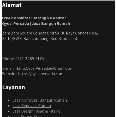
Alamat
#jasabangunrumahjabodetabek #qyusipersada
Free Konsultasi Datang ke Kantor
Qyusi Persada | Jasa Bangun Rumah
Zam Zam Square Condet Unit 5A. Jl. Raya Condet No.4,
RT.10/RW.3, Balekambang, Kec. Kramat jati
Phone: 0821-2289-2175
E-mail: Hallo.QyusiPersada@Gmail.Com
Website: https://qyusipersada.com
Layanan
Jasa Kontruksi Bangun Rumah
Jasa Renovasi Rumah
Jasa Design Fasad & Interior
Jasa Sumur Bor