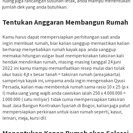
ruang juga rancangan susunan letak, anda mampu menentukan
jumlah dek yang anda butuhkan.
Tentukan Anggaran Membangun Rumah
Kamu harus dapat mempersiapkan perhitungan saat anda
ingin membuat rumah, biar kalian sanggup memastikan kalian
berharap menyebabkan rumah kayak apa. anda sanggup
memakai hitungan vulgar buat memperkirakan taksiran kali
hendak mendirikan rumah, masing-masing tanggal 24 juni
2022 ini kamu mampu memanfaatkan resep mulai dari tolak
ukur basic 4 jt x besar tanah = taksiran rumah (area jakarta).
sampelnya kayak ini, umpama anda ingin mengenakan Qyusi
Persada, kalian mau membentuk rumah sama rasio 10 x 25 (p x
l) maka uang yang wajib anda cawiskan ialah 250 x 4.000.000 =
1.000.000 ( satu miliyar). tidak cuma mempersiapkan taksiran
buat Jasa Bangun Kontrakan Syariah di Bogor, kalian juga patut
mempersiapkan perkiraan untuk isian rumah seperti, kasur,
lemari, meja, kursi dll.