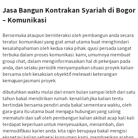
Jasa Bangun Kontrakan Syariah di Bogor
– Komunikasi
Bersemuka ataupun berinteraksi oleh pembangun anda secara
teratur. komunikasi yang giat amat utama buat menghindari
kesalahpahaman oleh kedua raka pihak. qyusi persada sangat
terbuka dalam proses komunikasi. kami, umumnya membuat
group chat, dalam menginformasaikan hal di pekerjaan pada
anda, dan selaku periodik menyampaikan situasi proyek kalian
bersama oleh kesaksian obyektif melewati keterangan
kemajuan jasmani proyek.
dibutuhkan waktu mulai dari enam bulan sampai lebih dari satu
tahun bakal mendirikan rumah. kenalilah jika kalian tentu
bertindak bersama pendiri anda bakal sementara waktu, oleh
gara-gara itu utama buat menjaga hubungan yang saling
mematuhi dan safi oleh pembangun kalian akibat acap kali kali
terdapat keperluan untuk menyesuaikan, menambah, dan
memodifikasi karier anda. kita rajin berupaya bakal mengisi
ekspetasi kalian sebagai konsumen kami. membagikan arahan,