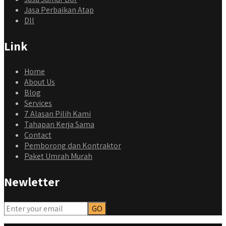
Jasa Perbaikan Atap
Dll
Link
Home
About Us
Blog
Services
7 Alasan Pilih Kami
Tahapan Kerja Sama
Contact
Pemborong dan Kontraktor
Paket Umrah Murah
Newletter
qyusipersada
@qyusipersada
3 years ago
Dalah satu hasil karya Qyusi persada, merenovasi rumah
biasa jadi rumah mewah dengan budget 400an, kira kira