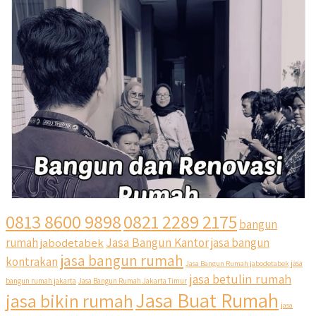
0813 8600 9898
0821 2289 2175
bangun
Jasa Bangun Kantor
rumah
jabodetabek
jasa bangun
jasa bangun rumah
kontrakan
Jasa Bangun Rumah jabodetabek
jasa
jasa betulin rumah
bangun rumah jakarta
Jasa Bangun Rumah Jakarta Timur
Jasa Buat Rumah
jasa bikin rumah
jasa