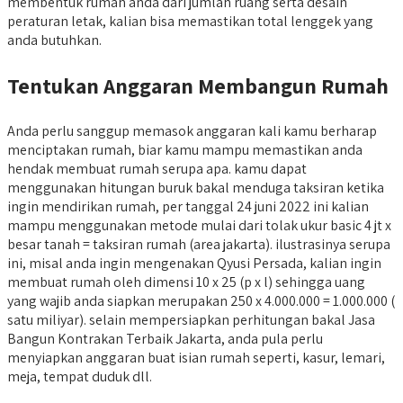
membentuk rumah anda dari jumlah ruang serta desain
peraturan letak, kalian bisa memastikan total lenggek yang
anda butuhkan.
Tentukan Anggaran Membangun Rumah
Anda perlu sanggup memasok anggaran kali kamu berharap
menciptakan rumah, biar kamu mampu memastikan anda
hendak membuat rumah serupa apa. kamu dapat
menggunakan hitungan buruk bakal menduga taksiran ketika
ingin mendirikan rumah, per tanggal 24 juni 2022 ini kalian
mampu menggunakan metode mulai dari tolak ukur basic 4 jt x
besar tanah = taksiran rumah (area jakarta). ilustrasinya serupa
ini, misal anda ingin mengenakan Qyusi Persada, kalian ingin
membuat rumah oleh dimensi 10 x 25 (p x l) sehingga uang
yang wajib anda siapkan merupakan 250 x 4.000.000 = 1.000.000 (
satu miliyar). selain mempersiapkan perhitungan bakal Jasa
Bangun Kontrakan Terbaik Jakarta, anda pula perlu
menyiapkan anggaran buat isian rumah seperti, kasur, lemari,
meja, tempat duduk dll.