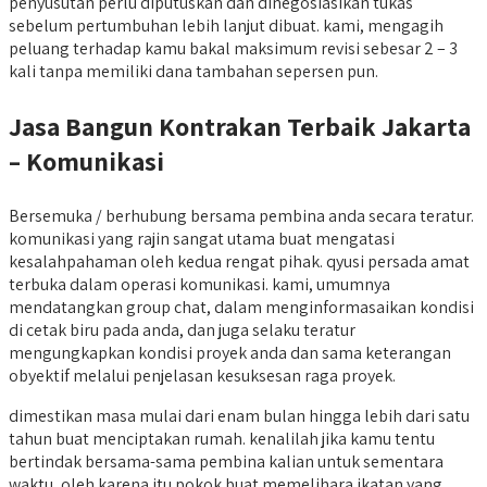
penyusutan perlu diputuskan dan dinegosiasikan tukas
sebelum pertumbuhan lebih lanjut dibuat. kami, mengagih
peluang terhadap kamu bakal maksimum revisi sebesar 2 – 3
kali tanpa memiliki dana tambahan sepersen pun.
Jasa Bangun Kontrakan Terbaik Jakarta
– Komunikasi
Bersemuka / berhubung bersama pembina anda secara teratur.
komunikasi yang rajin sangat utama buat mengatasi
kesalahpahaman oleh kedua rengat pihak. qyusi persada amat
terbuka dalam operasi komunikasi. kami, umumnya
mendatangkan group chat, dalam menginformasaikan kondisi
di cetak biru pada anda, dan juga selaku teratur
mengungkapkan kondisi proyek anda dan sama keterangan
obyektif melalui penjelasan kesuksesan raga proyek.
dimestikan masa mulai dari enam bulan hingga lebih dari satu
tahun buat menciptakan rumah. kenalilah jika kamu tentu
bertindak bersama-sama pembina kalian untuk sementara
waktu, oleh karena itu pokok buat memelihara ikatan yang