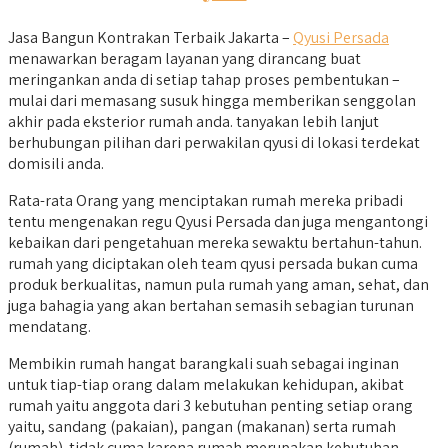
Jasa Bangun Kontrakan Terbaik Jakarta –
Qyusi Persada
menawarkan beragam layanan yang dirancang buat
meringankan anda di setiap tahap proses pembentukan –
mulai dari memasang susuk hingga memberikan senggolan
akhir pada eksterior rumah anda. tanyakan lebih lanjut
berhubungan pilihan dari perwakilan qyusi di lokasi terdekat
domisili anda.
Rata-rata Orang yang menciptakan rumah mereka pribadi
tentu mengenakan regu Qyusi Persada dan juga mengantongi
kebaikan dari pengetahuan mereka sewaktu bertahun-tahun.
rumah yang diciptakan oleh team qyusi persada bukan cuma
produk berkualitas, namun pula rumah yang aman, sehat, dan
juga bahagia yang akan bertahan semasih sebagian turunan
mendatang.
Membikin rumah hangat barangkali suah sebagai inginan
untuk tiap-tiap orang dalam melakukan kehidupan, akibat
rumah yaitu anggota dari 3 kebutuhan penting setiap orang
yaitu, sandang (pakaian), pangan (makanan) serta rumah
(rumah). tidak cuma karena rumah merupakan kebutuhan