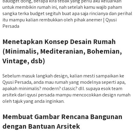
baudget dong, berapa kira tebak yang perlu aku keluarkan
untuk membikin rumah ini, nah setelah kamu wajib paham
sangka terka budget segituh buat apa saja rincianya dan perihal
itu mampu kalian rembukkan oleh pihak anemer | Qyusi
Persada
Menetapkan Konsep Desain Rumah
(Minimalis, Mediteranian, Bohemian,
Vintage, dsb)
Sebelum masuk langkah design, kalian mesti sampaikan ke
Qyusi Persada, anda mau rumah yang modelnya seperti apa,
apakah minimalis? modern? classic? dll. supaya esok team
arsitek dari qyusi persada mampu mencocokkan design rumah
oleh tajuk yang anda inginkan.
Membuat Gambar Rencana Bangunan
dengan Bantuan Arsitek