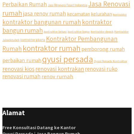
Jasa Renovasi
Perbaikan Rumah
Jasa Renovasi Fasad Indonesia
rumah
jasa renov rumah
kecamatan
kelurahan
kontraktor
kontraktor bangunan rumah
kontraktor
bangun rumah
kontraktor bekasi
kontraktor bogor
kontraktor depok
Kontraktor
Kontraktor Pembangunan
Jabodetabek
kontraktor jakarta
kontraktor rumah
Rumah
pemborong rumah
qyusi persada
perbaikan rumah
Qyusi Persada Kontraktor
renovasi kios
renovasi kontrakan
renovasi ruko
renovasi rumah
renov rumah
Alamat
Free Konsultasi Datang ke Kantor
Qyusi Persada | Jasa Bangun Rumah