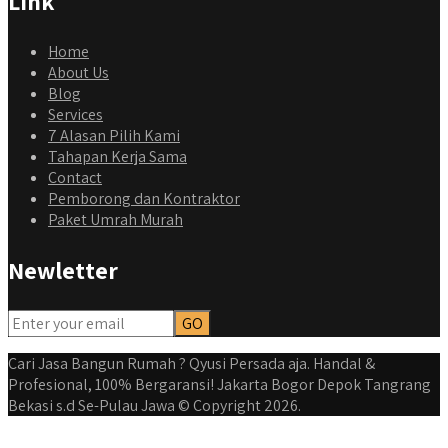
Link
Home
About Us
Blog
Services
7 Alasan Pilih Kami
Tahapan Kerja Sama
Contact
Pemborong dan Kontraktor
Paket Umrah Murah
Newletter
Cari Jasa Bangun Rumah ? Qyusi Persada aja. Handal &
Profesional, 100% Bergaransi! Jakarta Bogor Depok Tangrang
Bekasi s.d Se-Pulau Jawa © Copyright 2026.