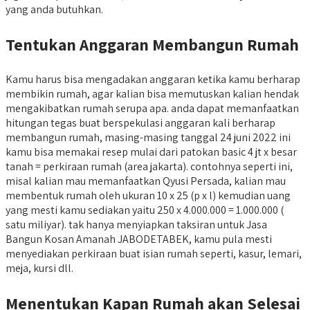
yang anda butuhkan.
Tentukan Anggaran Membangun Rumah
Kamu harus bisa mengadakan anggaran ketika kamu berharap
membikin rumah, agar kalian bisa memutuskan kalian hendak
mengakibatkan rumah serupa apa. anda dapat memanfaatkan
hitungan tegas buat berspekulasi anggaran kali berharap
membangun rumah, masing-masing tanggal 24 juni 2022 ini
kamu bisa memakai resep mulai dari patokan basic 4 jt x besar
tanah = perkiraan rumah (area jakarta). contohnya seperti ini,
misal kalian mau memanfaatkan Qyusi Persada, kalian mau
membentuk rumah oleh ukuran 10 x 25 (p x l) kemudian uang
yang mesti kamu sediakan yaitu 250 x 4.000.000 = 1.000.000 (
satu miliyar). tak hanya menyiapkan taksiran untuk Jasa
Bangun Kosan Amanah JABODETABEK, kamu pula mesti
menyediakan perkiraan buat isian rumah seperti, kasur, lemari,
meja, kursi dll.
Menentukan Kapan Rumah akan Selesai