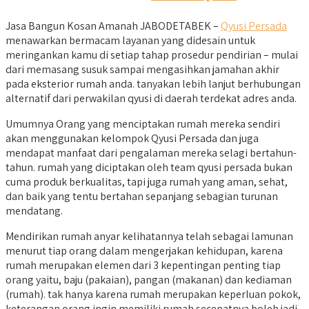
Jasa Bangun Kosan Amanah JABODETABEK –
Qyusi Persada
menawarkan bermacam layanan yang didesain untuk
meringankan kamu di setiap tahap prosedur pendirian – mulai
dari memasang susuk sampai mengasihkan jamahan akhir
pada eksterior rumah anda. tanyakan lebih lanjut berhubungan
alternatif dari perwakilan qyusi di daerah terdekat adres anda.
Umumnya Orang yang menciptakan rumah mereka sendiri
akan menggunakan kelompok Qyusi Persada dan juga
mendapat manfaat dari pengalaman mereka selagi bertahun-
tahun. rumah yang diciptakan oleh team qyusi persada bukan
cuma produk berkualitas, tapi juga rumah yang aman, sehat,
dan baik yang tentu bertahan sepanjang sebagian turunan
mendatang.
Mendirikan rumah anyar kelihatannya telah sebagai lamunan
menurut tiap orang dalam mengerjakan kehidupan, karena
rumah merupakan elemen dari 3 kepentingan penting tiap
orang yaitu, baju (pakaian), pangan (makanan) dan kediaman
(rumah). tak hanya karena rumah merupakan keperluan pokok,
keterangan orang ingin memiliki rumah secepatnya boleh jadi