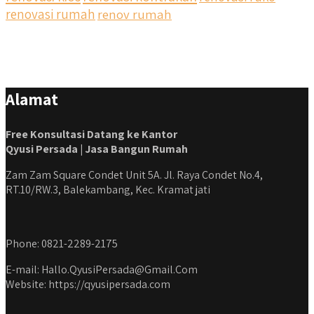
renovasi rumah
renov rumah
Alamat
Free Konsultasi Datang ke Kantor
Qyusi Persada | Jasa Bangun Rumah
Zam Zam Square Condet Unit 5A. Jl. Raya Condet No.4,
RT.10/RW.3, Balekambang, Kec. Kramat jati
Phone: 0821-2289-2175
E-mail: Hallo.QyusiPersada@Gmail.Com
Website: https://qyusipersada.com