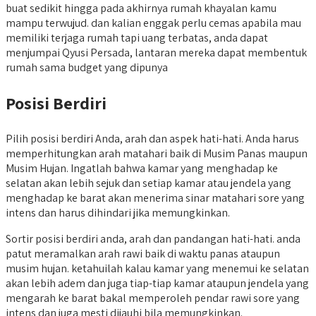
buat sedikit hingga pada akhirnya rumah khayalan kamu
mampu terwujud. dan kalian enggak perlu cemas apabila mau
memiliki terjaga rumah tapi uang terbatas, anda dapat
menjumpai Qyusi Persada, lantaran mereka dapat membentuk
rumah sama budget yang dipunya
Posisi Berdiri
Pilih posisi berdiri Anda, arah dan aspek hati-hati. Anda harus
memperhitungkan arah matahari baik di Musim Panas maupun
Musim Hujan. Ingatlah bahwa kamar yang menghadap ke
selatan akan lebih sejuk dan setiap kamar atau jendela yang
menghadap ke barat akan menerima sinar matahari sore yang
intens dan harus dihindari jika memungkinkan.
Sortir posisi berdiri anda, arah dan pandangan hati-hati. anda
patut meramalkan arah rawi baik di waktu panas ataupun
musim hujan. ketahuilah kalau kamar yang menemui ke selatan
akan lebih adem dan juga tiap-tiap kamar ataupun jendela yang
mengarah ke barat bakal memperoleh pendar rawi sore yang
intens dan juga mesti dijauhi bila memungkinkan.