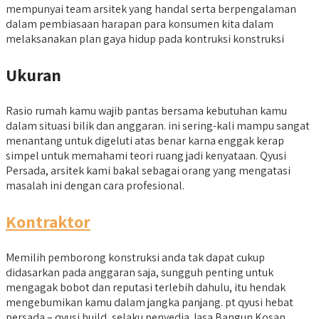
mempunyai team arsitek yang handal serta berpengalaman
dalam pembiasaan harapan para konsumen kita dalam
melaksanakan plan gaya hidup pada kontruksi konstruksi
Ukuran
Rasio rumah kamu wajib pantas bersama kebutuhan kamu
dalam situasi bilik dan anggaran. ini sering-kali mampu sangat
menantang untuk digeluti atas benar karna enggak kerap
simpel untuk memahami teori ruang jadi kenyataan. Qyusi
Persada, arsitek kami bakal sebagai orang yang mengatasi
masalah ini dengan cara profesional.
Kontraktor
Memilih pemborong konstruksi anda tak dapat cukup
didasarkan pada anggaran saja, sungguh penting untuk
mengagak bobot dan reputasi terlebih dahulu, itu hendak
mengebumikan kamu dalam jangka panjang. pt qyusi hebat
persada – qyusi build, selaku penyedia Jasa Bangun Kosan