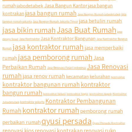
Jasa Bangun Kantor
rumah
jabodetabek
jasa bangun
jasa bangun rumah
kontrakan
Jasa Bangun Rumah jabodetabek
jasa
jasa betulin rumah
bangun rumah jakarta
Jasa Bangun Rumah Jakarta Timur
Jasa Buat Rumah
jasa bikin rumah
jasa
Jasa Kontraktor Bangunan
design fasad
Jasa Kontraktor
Jasa Kontraktor Bangun
jasa kontraktor rumah
jasa memperbaiki
Rumah
jasa pemborong rumah
Jasa
rumah
Jasa Renovasi
Perbaikan Rumah
Jasa Renovasi Fasad Indonesia
rumah
jasa renov rumah
kecamatan
kelurahan
kontraktor
kontraktor bangunan rumah
kontraktor
bangun rumah
kontraktor bekasi
kontraktor bogor
kontraktor depok
Kontraktor
Kontraktor Pembangunan
Jabodetabek
kontraktor jakarta
kontraktor rumah
Rumah
pemborong rumah
qyusi persada
perbaikan rumah
Qyusi Persada Kontraktor
renovasi kios
renovasi kontrakan
renovasi ruko