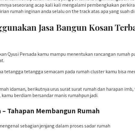
mnya seseorang acap kali kali mengalami pembengkakan perkiraan 
rian rumah inginan anda selalu on the track atas apa yang suah d
nakan Jasa Bangun Kosan Terbaik
n Qyusi Persada kamu mampu menentukan rancangan rumah panta
t.
sama tetangga tetangga semacam pada rumah cluster kamu bisa m
umah idaman, berikutnya urus surat surat rumah dan harapan imb,
n, kamu berdiam bersandar manis rumahpun jadi.
ya – Tahapan Membangun Rumah
mengenal sebagian jenjang dalam proses sadar rumah