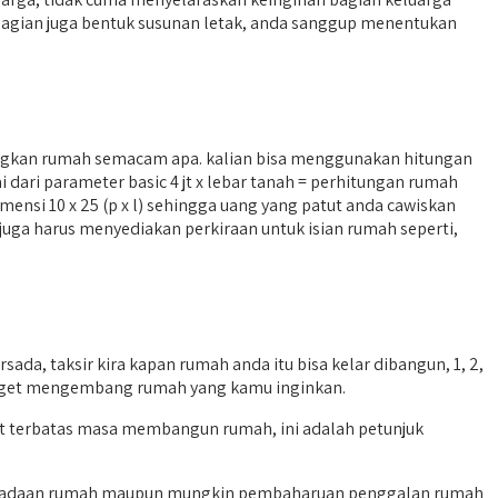
bagian juga bentuk susunan letak, anda sanggup menentukan
gkan rumah semacam apa. kalian bisa menggunakan hitungan
ari parameter basic 4 jt x lebar tanah = perhitungan rumah
nsi 10 x 25 (p x l) sehingga uang yang patut anda cawiskan
u juga harus menyediakan perkiraan untuk isian rumah seperti,
, taksir kira kapan rumah anda itu bisa kelar dibangun, 1, 2,
 target mengembang rumah yang kamu inginkan.
et terbatas masa membangun rumah, ini adalah petunjuk
h keadaan rumah maupun mungkin pembaharuan penggalan rumah