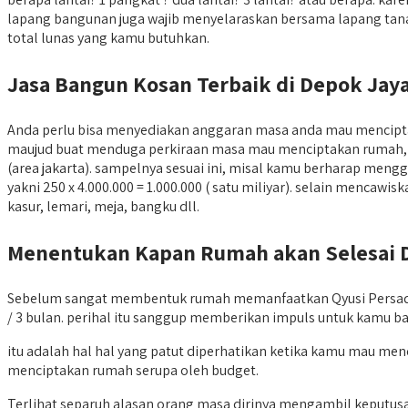
lapang bangunan juga wajib menyelaraskan bersama lapang tan
total lunas yang kamu butuhkan.
Jasa Bangun Kosan Terbaik di Depok Ja
Anda perlu bisa menyediakan anggaran masa anda mau menci
maujud buat menduga perkiraan masa mau menciptakan rumah, per
(area jakarta). sampelnya sesuai ini, misal kamu berharap men
yakni 250 x 4.000.000 = 1.000.000 ( satu miliyar). selain mencaw
kasur, lemari, meja, bangku dll.
Menentukan Kapan Rumah akan Selesai 
Sebelum sangat membentuk rumah memanfaatkan Qyusi Persada, an
/ 3 bulan. perihal itu sanggup memberikan impuls untuk kamu b
itu adalah hal hal yang patut diperhatikan ketika kamu mau m
menciptakan rumah serupa oleh budget.
Terlihat separuh alasan orang masa dirinya mengambil keput