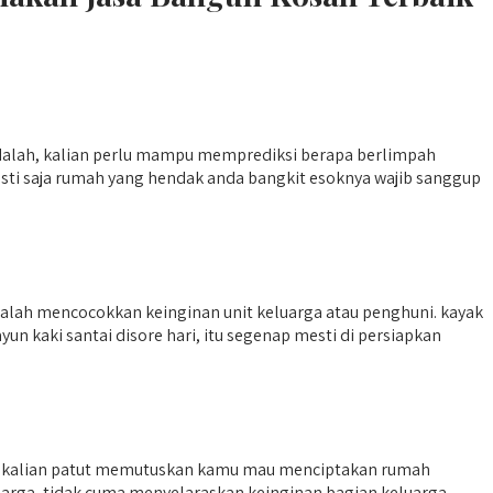
dalah, kalian perlu mampu memprediksi berapa berlimpah
pasti saja rumah yang hendak anda bangkit esoknya wajib sanggup
alah mencocokkan keinginan unit keluarga atau penghuni. kayak
kaki santai disore hari, itu segenap mesti di persiapkan
ah, kalian patut memutuskan kamu mau menciptakan rumah
eluarga, tidak cuma menyelaraskan keinginan bagian keluarga