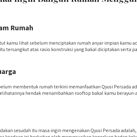
alam Rumah
patut kamu lihat sebelum menciptakan rumah anyar impian kamu a
u tersangkut atas rasio konstruksi yang bakal diciptakan serta 
uarga
 sebelum membentuk rumah terkini memanfaatkan Qyusi Persada ad
elihatannya hendak menambahkan rooftop bakal kamu berayun-ayun 
a adakan sesudah itu masa ingin mengenakan Qyusi Persada adal
karena keadaan ini berkaitan oleh menyesuaikan keperluan badan k