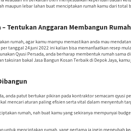
ah maupun lebar lahan buat menciptakan rumah kamu dari total 
ya – Tentukan Anggaran Membangun Rumah
ptakan rumah, agar kamu mampu memastikan anda mau mendatan
 tanggal 24 juni 2022 ini kalian bisa memanfaatkan resep mulai d
ggunakan Qyusi Persada, anda berharap membentuk rumah sama dime
iskan taksiran bakal Jasa Bangun Kosan Terbaik di Depok Jaya, kam
Dibangun
da patut bertukar pikiran pada kontraktor semacam qyusi persada
akal mencari aturan paling efisien serta vital dalam menyentuh
enciptakan rumah, nah buat kamu yang sekiranya mempunyai budg
usan untuk menciptakan rumah, yang pertama ia ingin menguba