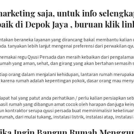
 marketing saja, untuk info seleng
aik di Depok Jaya , buruan klik li
akan beraneka layanan yang dirancang bakal membantu kalian d
. tanyakan lebih lanjut mengenai preferensi dari perwakilan qyus
makai regu Qyusi Persada dan meraih kebaikan dari pengalaman
 rumah yang aman, sehat, dan girang yang akan bertahan semasih
tiap orang dalam menjalani kehidupan, lantaran rumah merupakan 
a karena rumah adalah kepentingan pokok, dasar orang mau meny
at hal yang patut anda perhatikan / perlu kalian persiapkan seb
sil rumah yang dibangun amat cocok oleh harapan dan juga keing
ntraktor serupa qyusi persada buat meminimalisir kekeliruan 
mah, dari mulai tukang, instalasi listrik, instalasi atap, instalasi a
etika Ingin Bangun Rumah Menggu