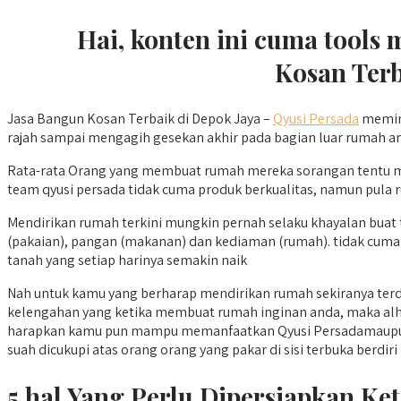
Hai, konten ini cuma tools
Kosan Terb
Jasa Bangun Kosan Terbaik di Depok Jaya –
Qyusi Persada
memint
rajah sampai mengagih gesekan akhir pada bagian luar rumah anda
Rata-rata Orang yang membuat rumah mereka sorangan tentu me
team qyusi persada tidak cuma produk berkualitas, namun pula
Mendirikan rumah terkini mungkin pernah selaku khayalan buat 
(pakaian), pangan (makanan) dan kediaman (rumah). tidak cum
tanah yang setiap harinya semakin naik
Nah untuk kamu yang berharap mendirikan rumah sekiranya terdap
kelengahan yang ketika membuat rumah inginan anda, maka alha
harapkan kamu pun mampu memanfaatkan Qyusi Persadamaupun ko
suah dicukupi atas orang orang yang pakar di sisi terbuka berdiri ru
5 hal Yang Perlu Dipersiapkan K