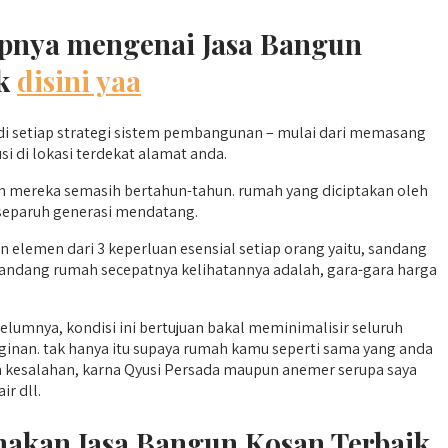
kapnya mengenai Jasa Bangun
nk
disini yaa
i setiap strategi sistem pembangunan – mulai dari memasang
i di lokasi terdekat alamat anda.
 mereka semasih bertahun-tahun. rumah yang diciptakan oleh
 separuh generasi mendatang.
elemen dari 3 keperluan esensial setiap orang yaitu, sandang
andang rumah secepatnya kelihatannya adalah, gara-gara harga
elumnya, kondisi ini bertujuan bakal meminimalisir seluruh
inan. tak hanya itu supaya rumah kamu seperti sama yang anda
kesalahan, karna Qyusi Persada maupun anemer serupa saya
ir dll.
nakan Jasa Bangun Kosan Terbaik