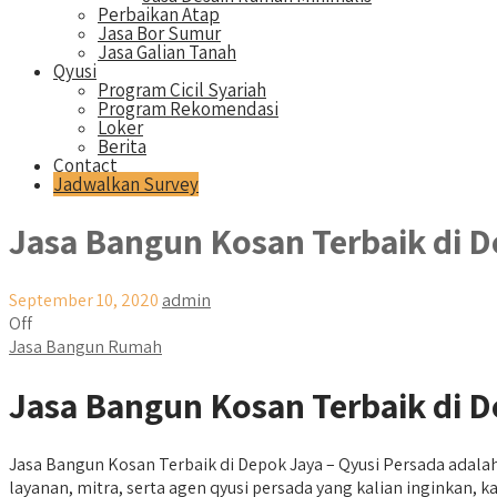
Perbaikan Atap
Jasa Bor Sumur
Jasa Galian Tanah
Qyusi
Program Cicil Syariah
Program Rekomendasi
Loker
Berita
Contact
Jadwalkan Survey
Jasa Bangun Kosan Terbaik di 
September 10, 2020
admin
Off
Jasa Bangun Rumah
Jasa Bangun Kosan Terbaik di D
Jasa Bangun Kosan Terbaik di Depok Jaya – Qyusi Persada adal
layanan, mitra, serta agen qyusi persada yang kalian inginka