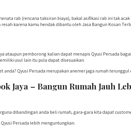
menata rab (rencana taksiran biaya), bakal asifikasi rab ini tak 
uh resah karena kamu hendak dibantu oleh Jasa Bangun Kosan Terb
aya ataupun pemborong kalian dapat menapis Qyusi Persada bagai
iliki usul lain itu pula dapat disesuaikan.
anda? Qyusi Persada merupakan anemer jaga rumah terunggul d
epok Jaya – Bangun Rumah Jauh L
rguna dibandingan anda beli rumah, gara-gara kita dapat custom
 Qyusi Persada lebih menguntungkan.