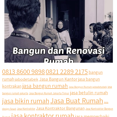
0813 8600 9898
0821 2289 2175
bangun
Jasa Bangun Kantor
rumah
jabodetabek
jasa bangun
jasa bangun rumah
kontrakan
Jasa Bangun Rumah jabodetabek
jasa
jasa betulin rumah
bangun rumah jakarta
Jasa Bangun Rumah Jakarta Timur
Jasa Buat Rumah
jasa bikin rumah
jasa
Jasa Kontraktor Bangunan
design fasad
Jasa Kontraktor
Jasa Kontraktor Bangun
jasa kontraktor rumah
jasa memperbaiki