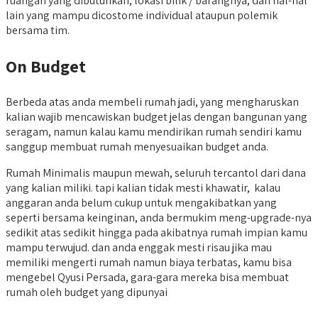
ruangan yang dibutuhkan, lokasi bilik / barangnya, dan hal-hal
lain yang mampu dicostome individual ataupun polemik
bersama tim.
On Budget
Berbeda atas anda membeli rumah jadi, yang mengharuskan
kalian wajib mencawiskan budget jelas dengan bangunan yang
seragam, namun kalau kamu mendirikan rumah sendiri kamu
sanggup membuat rumah menyesuaikan budget anda.
Rumah Minimalis maupun mewah, seluruh tercantol dari dana
yang kalian miliki. tapi kalian tidak mesti khawatir, kalau
anggaran anda belum cukup untuk mengakibatkan yang
seperti bersama keinginan, anda bermukim meng-upgrade-nya
sedikit atas sedikit hingga pada akibatnya rumah impian kamu
mampu terwujud. dan anda enggak mesti risau jika mau
memiliki mengerti rumah namun biaya terbatas, kamu bisa
mengebel Qyusi Persada, gara-gara mereka bisa membuat
rumah oleh budget yang dipunyai