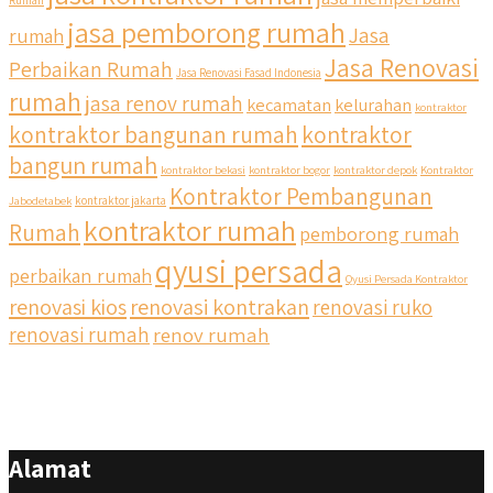
Rumah
jasa pemborong rumah
Jasa
rumah
Jasa Renovasi
Perbaikan Rumah
Jasa Renovasi Fasad Indonesia
rumah
jasa renov rumah
kecamatan
kelurahan
kontraktor
qyusipersada
kontraktor bangunan rumah
kontraktor
@qyusipersada
3 years ago
bangun rumah
Siapa yang udah masuk List untuk Bangun dan Renovasi
kontraktor bekasi
kontraktor bogor
kontraktor depok
Kontraktor
rumah Di @qyusipersada dengan sistem Cicilan ?? 🤗
Kontraktor Pembangunan
Jabodetabek
kontraktor jakarta
kontraktor rumah
Rumah
pemborong rumah
Untuk informasi lebih lanjut terkait program cicilan ini temen
temen bisa langsung klik link di bio yaa
qyusi persada
perbaikan rumah
Qyusi Persada Kontraktor
renovasi kios
renovasi kontrakan
renovasi ruko
#jasabangunrumahjakarta #jasarenovasirumahjakarta
#kontraktorjakarta #kontraktorbangunan
renovasi rumah
renov rumah
#kontraktorbangunanrumah #kontraktorbangunanjakarta
#kontraktorbekasi #kontraktorinteriorjakarta
#jasabangunrumahdepok #jasarenovasirumahbekasi
#jasadesainrumahmurah #jasadesainrumahjakarta
#kontraktorbangunanjabodetabek
Alamat
#jasabangunrumahjabodetabek #qyusipersada