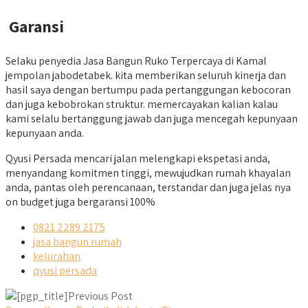
Garansi
Selaku penyedia Jasa Bangun Ruko Terpercaya di Kamal
jempolan jabodetabek. kita memberikan seluruh kinerja dan
hasil saya dengan bertumpu pada pertanggungan kebocoran
dan juga kebobrokan struktur. memercayakan kalian kalau
kami selalu bertanggung jawab dan juga mencegah kepunyaan
kepunyaan anda.
Qyusi Persada mencari jalan melengkapi ekspetasi anda,
menyandang komitmen tinggi, mewujudkan rumah khayalan
anda, pantas oleh perencanaan, terstandar dan juga jelas nya
on budget juga bergaransi 100%
0821 2289 2175
jasa bangun rumah
kelurahan
qyusi persada
Previous Post