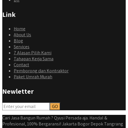
Link
Home
About Us
Blog
Services
7 Alasan Pilih Kami
Tahapan Kerja Sama
Contact
Pemborong dan Kontraktor
Paket Umrah Murah
Newletter
qyusipersada
@qyusipersada
3 years ago
Dalah satu hasil karya Qyusi persada, merenovasi rumah
biasa jadi rumah mewah dengan budget 400an, kira kira
Cari Jasa Bangun Rumah ? Qyusi Persada aja. Handal &
gimana ya hasilnya...
Profesional, 100% Bergaransi! Jakarta Bogor Depok Tangrang