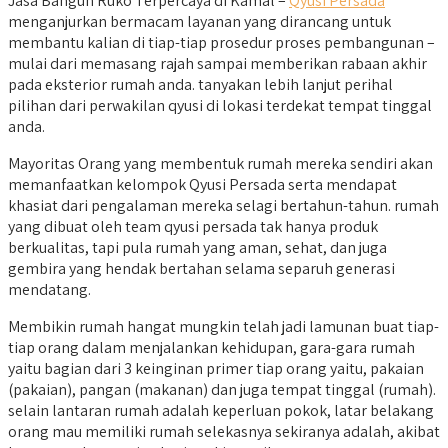
Jasa Bangun Ruko Terpercaya di Kamal –
Qyusi Persada
menganjurkan bermacam layanan yang dirancang untuk
membantu kalian di tiap-tiap prosedur proses pembangunan –
mulai dari memasang rajah sampai memberikan rabaan akhir
pada eksterior rumah anda. tanyakan lebih lanjut perihal
pilihan dari perwakilan qyusi di lokasi terdekat tempat tinggal
anda.
Mayoritas Orang yang membentuk rumah mereka sendiri akan
memanfaatkan kelompok Qyusi Persada serta mendapat
khasiat dari pengalaman mereka selagi bertahun-tahun. rumah
yang dibuat oleh team qyusi persada tak hanya produk
berkualitas, tapi pula rumah yang aman, sehat, dan juga
gembira yang hendak bertahan selama separuh generasi
mendatang.
Membikin rumah hangat mungkin telah jadi lamunan buat tiap-
tiap orang dalam menjalankan kehidupan, gara-gara rumah
yaitu bagian dari 3 keinginan primer tiap orang yaitu, pakaian
(pakaian), pangan (makanan) dan juga tempat tinggal (rumah).
selain lantaran rumah adalah keperluan pokok, latar belakang
orang mau memiliki rumah selekasnya sekiranya adalah, akibat