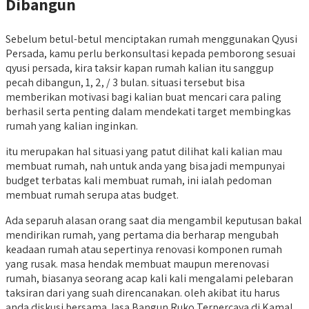
Dibangun
Sebelum betul-betul menciptakan rumah menggunakan Qyusi
Persada, kamu perlu berkonsultasi kepada pemborong sesuai
qyusi persada, kira taksir kapan rumah kalian itu sanggup
pecah dibangun, 1, 2, / 3 bulan. situasi tersebut bisa
memberikan motivasi bagi kalian buat mencari cara paling
berhasil serta penting dalam mendekati target membingkas
rumah yang kalian inginkan.
itu merupakan hal situasi yang patut dilihat kali kalian mau
membuat rumah, nah untuk anda yang bisa jadi mempunyai
budget terbatas kali membuat rumah, ini ialah pedoman
membuat rumah serupa atas budget.
Ada separuh alasan orang saat dia mengambil keputusan bakal
mendirikan rumah, yang pertama dia berharap mengubah
keadaan rumah atau sepertinya renovasi komponen rumah
yang rusak. masa hendak membuat maupun merenovasi
rumah, biasanya seorang acap kali kali mengalami pelebaran
taksiran dari yang suah direncanakan. oleh akibat itu harus
anda diskusi bersama Jasa Bangun Ruko Terpercaya di Kamal