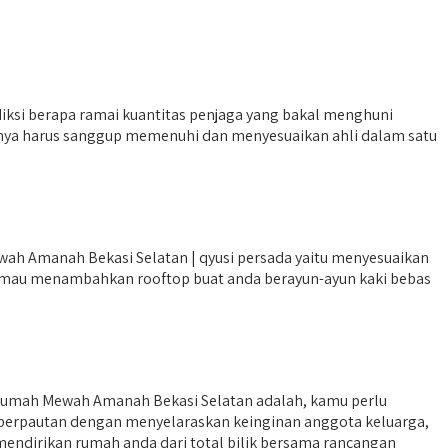
iksi berapa ramai kuantitas penjaga yang bakal menghuni
elaknya harus sanggup memenuhi dan menyesuaikan ahli dalam satu
ah Amanah Bekasi Selatan | qyusi persada yaitu menyesuaikan
i mau menambahkan rooftop buat anda berayun-ayun kaki bebas
 Rumah Mewah Amanah Bekasi Selatan adalah, kamu perlu
i berpautan dengan menyelaraskan keinginan anggota keluarga,
endirikan rumah anda dari total bilik bersama rancangan