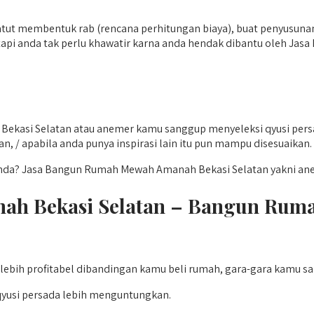
atut membentuk rab (rencana perhitungan biaya), buat penyusunan
api anda tak perlu khawatir karna anda hendak dibantu oleh Ja
kasi Selatan atau anemer kamu sanggup menyeleksi qyusi persa
n, / apabila anda punya inspirasi lain itu pun mampu disesuaikan.
nda? Jasa Bangun Rumah Mewah Amanah Bekasi Selatan yakni anem
h Bekasi Selatan – Bangun Ruma
ebih profitabel dibandingan kamu beli rumah, gara-gara kamu s
yusi persada lebih menguntungkan.