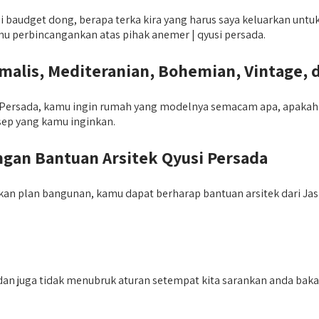
audget dong, berapa terka kira yang harus saya keluarkan untuk
amu perbincangankan atas pihak anemer | qyusi persada.
lis, Mediteranian, Bohemian, Vintage, 
ersada, kamu ingin rumah yang modelnya semacam apa, apakah min
ep yang kamu inginkan.
an Bantuan Arsitek Qyusi Persada
an plan bangunan, kamu dapat berharap bantuan arsitek dari J
an juga tidak menubruk aturan setempat kita sarankan anda baka