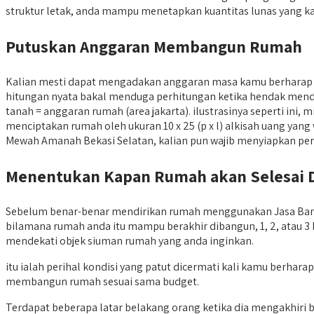
struktur letak, anda mampu menetapkan kuantitas lunas yang ka
Putuskan Anggaran Membangun Rumah
Kalian mesti dapat mengadakan anggaran masa kamu berhara
hitungan nyata bakal menduga perhitungan ketika hendak mendir
tanah = anggaran rumah (area jakarta). ilustrasinya seperti in
menciptakan rumah oleh ukuran 10 x 25 (p x l) alkisah uang yang
Mewah Amanah Bekasi Selatan, kalian pun wajib menyiapkan perhit
Menentukan Kapan Rumah akan Selesai 
Sebelum benar-benar mendirikan rumah menggunakan Jasa Bang
bilamana rumah anda itu mampu berakhir dibangun, 1, 2, atau 3
mendekati objek siuman rumah yang anda inginkan.
itu ialah perihal kondisi yang patut dicermati kali kamu berha
membangun rumah sesuai sama budget.
Terdapat beberapa latar belakang orang ketika dia mengakhiri