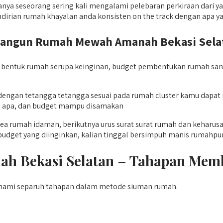
nya seseorang sering kali mengalami pelebaran perkiraan dari ya
irian rumah khayalan anda konsisten on the track dengan apa y
ngun Rumah Mewah Amanah Bekasi Selata
bentuk rumah serupa keinginan, budget pembentukan rumah sang
ai dengan tetangga tetangga sesuai pada rumah cluster kamu d
ti apa, dan budget mampu disamakan
ea rumah idaman, berikutnya urus surat surat rumah dan keharus
udget yang diinginkan, kalian tinggal bersimpuh manis rumahpun 
ah Bekasi Selatan – Tahapan Me
hami separuh tahapan dalam metode siuman rumah.