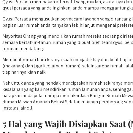
Qyusi Persada merupakan alternatif yang mudah, akuratnya dan
qyusi persada yang anda inginkan, anda mampu menggantungk
Qyusi Persada mengusulkan bermacam layanan yang dirancang b
bagian luar rumah anda. tanyakan lebih lanjut mengenai preferen
Mayoritas Orang yang mendirikan rumah mereka seorang diri 
semasa bertahun-tahun. rumah yang dibuat oleh team qyusi pers
turunan mendatang.
Membuat rumah baru kiranya suah menjadi khayalan buat tiap ora
(makanan) dan juga kediaman (rumah). selain karena rumah ial
tiap harinya kian naik
Nah untuk anda yang hendak menciptakan rumah sekiranya memil
kesalahan yang kali mendirikan rumah lamunan anda, sehingga s
harapkan anda pula mampu memakai Jasa Bangun Rumah Mewah 
Rumah Mewah Amanah Bekasi Selatan maupun pemborong semacam sa
instalasi air dll.
5 Hal yang Wajib Disiapkan Saa