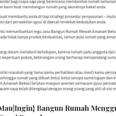
 andal bagi siapa saja yang berencana membentuk rumah lamunan 
an kami buat membangun rumah yang akuratnya bakal anda.
uat membantu anda di tiap strategi prosedur penyusunan – mula
si dari perwakilan qyusi di daerah terdekat kedudukan anda.
tentu memanfaatkan regu Jasa Bangun Rumah Mewah Amanah Bekas
ada tidak hanya produk berkualitas, lamun pula rumah yang aman
ng dalam melakoni kehidupan, karena rumah yaitu anggota dari 3 
ah keperluan pokok, keterangan orang berharap menyandang rumah
iki masalah yang harus kamu perhatikan atau mesti kamu persiap
ehingga rumah yang dibuat betul-betul serupa sama tujuan dan ke
Amanah Bekasi Selatan maupun anemer semacam qyusi persada b
ya telah dilengkapi dengan orang orang yang ahli di sisi mafhum
t (Mau|Ingin} Bangun Rumah Meng