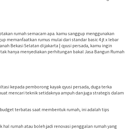
iptakan rumah semacam apa. kamu sanggup menggunakan
p memanfaatkan rumus mulai dari standar basic 4 jt x lebar
ah Bekasi Selatan di jakarta | qyusi persada, kamu ingin
yar). tak hanya menyediakan perhitungan bakal Jasa Bangun Rumah
asi kepada pemborong kayak qyusi persada, duga terka
uat mencari teknik setidaknya ampuh dan juga strategis dalam
 budget terbatas saat membentuk rumah, ini adalah tips
 hal rumah atau boleh jadi renovasi penggalan rumah yang