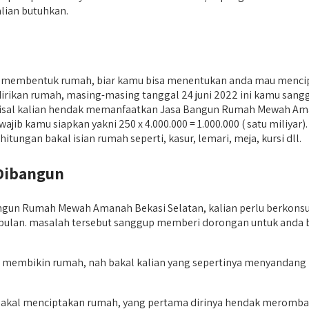
lian butuhkan.
p membentuk rumah, biar kamu bisa menentukan anda mau menc
ikan rumah, masing-masing tanggal 24 juni 2022 ini kamu sanggu
i, misal kalian hendak memanfaatkan Jasa Bangun Rumah Mewah Aman
 wajib kamu siapkan yakni 250 x 4.000.000 = 1.000.000 ( satu mili
ungan bakal isian rumah seperti, kasur, lemari, meja, kursi dll.
Dibangun
un Rumah Mewah Amanah Bekasi Selatan, kalian perlu berkonsult
 bulan. masalah tersebut sanggup memberi dorongan untuk anda b
rap membikin rumah, nah bakal kalian yang sepertinya menyandang
 bakal menciptakan rumah, yang pertama dirinya hendak merombak