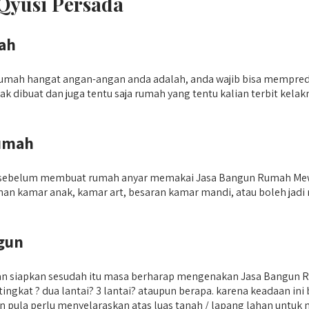
Qyusi Persada
ah
 rumah hangat angan-angan anda adalah, anda wajib bisa mempred
dak dibuat dan juga tentu saja rumah yang tentu kalian terbit k
umah
kan sebelum membuat rumah anyar memakai Jasa Bangun Rumah Mew
an kamar anak, kamar art, besaran kamar mandi, atau boleh jad
gun
lian siapkan sesudah itu masa berharap mengenakan Jasa Bangun
ngkat ? dua lantai? 3 lantai? ataupun berapa. karena keadaan in
pula perlu menyelaraskan atas luas tanah / lapang lahan untuk m