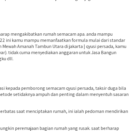
harap mengakibatkan rumah semacam apa. anda mampu
022 ini kamu mampu memanfaatkan formula mulai dari standar
ah Mewah Amanah Tambun Utara di jakarta | qyusi persada, kamu
iliyar). tidak cuma menyediakan anggaran untuk Jasa Bangun
ku dll.
 kepada pemborong semacam qyusi persada, taksir duga bila
i metode setidaknya ampuh dan penting dalam menyentuh sasaran
terbatas saat menciptakan rumah, ini ialah pedoman mendirikan
ungkin peremajaan bagian rumah yang rusak. saat berharap