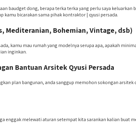
 baudget dong, berapa terka terka yang perlu saya keluarkan bak
gup kamu bicarakan sama pihak kontraktor | qyusi persada.
, Mediteranian, Bohemian, Vintage, dsb)
ada, kamu mau rumah yang modelnya serupa apa, apakah minimalis?
ian inginkan.
an Bantuan Arsitek Qyusi Persada
ngkan plan bangunan, anda sanggup memohon sokongan arsitek
uga enggak melewati aturan setempat kita sarankan kalian buat m