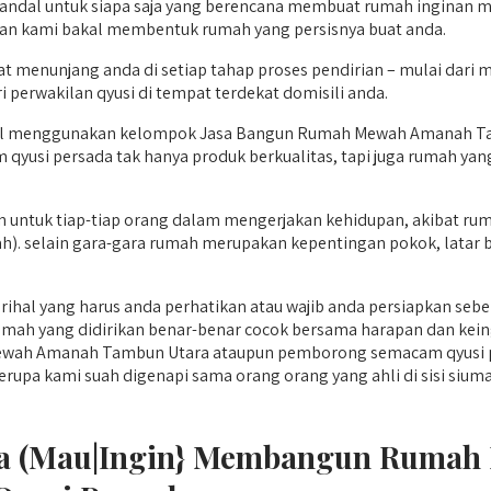
 andal untuk siapa saja yang berencana membuat rumah inginan me
kan kami bakal membentuk rumah yang persisnya buat anda.
t menunjang anda di setiap tahap proses pendirian – mulai dar
ri perwakilan qyusi di tempat terdekat domisili anda.
kal menggunakan kelompok Jasa Bangun Rumah Mewah Amanah Ta
 qyusi persada tak hanya produk berkualitas, tapi juga rumah ya
untuk tiap-tiap orang dalam mengerjakan kehidupan, akibat rumah
mah). selain gara-gara rumah merupakan kepentingan pokok, lata
hal yang harus anda perhatikan atau wajib anda persiapkan sebel
mah yang didirikan benar-benar cocok bersama harapan dan keing
wah Amanah Tambun Utara ataupun pemborong semacam qyusi per
kami suah digenapi sama orang orang yang ahli di sisi siuman rum
ika (Mau|Ingin} Membangun Ruma