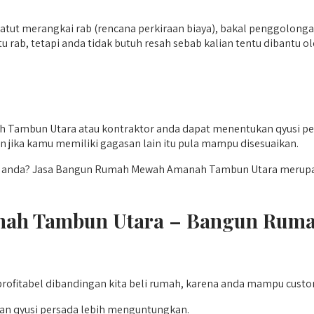
 patut merangkai rab (rencana perkiraan biaya), bakal penggolong
ab, tetapi anda tidak butuh resah sebab kalian tentu dibantu
ambun Utara atau kontraktor anda dapat menentukan qyusi pers
n jika kamu memiliki gagasan lain itu pula mampu disesuaikan.
t anda? Jasa Bangun Rumah Mewah Amanah Tambun Utara merupak
ah Tambun Utara – Bangun Rumah
rofitabel dibandingan kita beli rumah, karena anda mampu custo
an qyusi persada lebih menguntungkan.