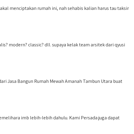
al menciptakan rumah ini, nah sehabis kalian harus tau taksir
 modern? classic? dll. supaya kelak team arsitek dari qyusi
 dari Jasa Bangun Rumah Mewah Amanah Tambun Utara buat
emelihara imb lebih-lebih dahulu. Kami Persada juga dapat