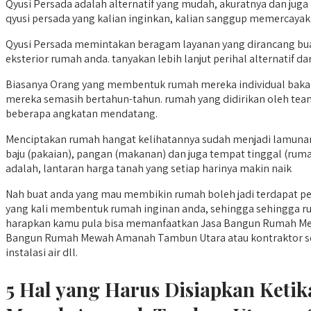
Qyusi Persada adalah alternatif yang mudah, akuratnya dan juga
qyusi persada yang kalian inginkan, kalian sanggup memercaya
Qyusi Persada memintakan beragam layanan yang dirancang bua
eksterior rumah anda. tanyakan lebih lanjut perihal alternatif da
Biasanya Orang yang membentuk rumah mereka individual ba
mereka semasih bertahun-tahun. rumah yang didirikan oleh team
beberapa angkatan mendatang.
Menciptakan rumah hangat kelihatannya sudah menjadi lamunan 
baju (pakaian), pangan (makanan) dan juga tempat tinggal (ru
adalah, lantaran harga tanah yang setiap harinya makin naik
Nah buat anda yang mau membikin rumah boleh jadi terdapat peri
yang kali membentuk rumah inginan anda, sehingga sehingga ru
harapkan kamu pula bisa memanfaatkan Jasa Bangun Rumah Me
Bangun Rumah Mewah Amanah Tambun Utara atau kontraktor serupa 
instalasi air dll.
5 Hal yang Harus Disiapkan Ket