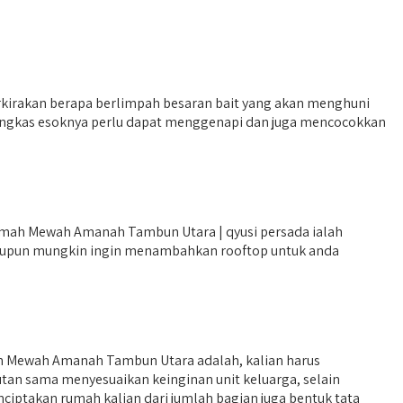
kirakan berapa berlimpah besaran bait yang akan menghuni
mbingkas esoknya perlu dapat menggenapi dan juga mencocokkan
umah Mewah Amanah Tambun Utara | qyusi persada ialah
maupun mungkin ingin menambahkan rooftop untuk anda
h Mewah Amanah Tambun Utara adalah, kalian harus
tan sama menyesuaikan keinginan unit keluarga, selain
iptakan rumah kalian dari jumlah bagian juga bentuk tata