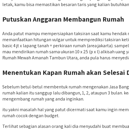
letak, kamu bisa memastikan besaran taris yang kalian butuhkan
Putuskan Anggaran Membangun Rumah
Anda patut mampu mempersiapkan taksiran saat kamu henda
memanfaatkan hitungan vulgar untuk memprediksi taksiran ke
basic 4 jt x lapang tanah = perkiraan rumah (area jakarta). s
mau mendirikan rumah sama ukuran 10 x 25 (p x l) alkisah uang y
Rumah Mewah Amanah Tambun Utara, anda pula harus menyediakan
Menentukan Kapan Rumah akan Selesai 
Sebelum betul-betul membentuk rumah mengenakan Jasa Bangu
rumah kalian itu sanggup lalu dibangun, 1, 2, ataupun 3 bula
mengembang rumah yang anda inginkan.
itu yakni masalah hal yang patut dicermati saat kamu ingin me
rumah cocok dengan budget.
Terlihat sebagian alasan orang kali dia menyudahi buat memb