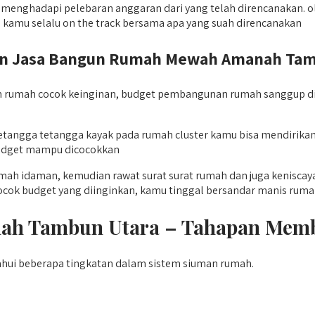
i menghadapi pelebaran anggaran dari yang telah direncanakan. o
amu selalu on the track bersama apa yang suah direncanakan
Jasa Bangun Rumah Mewah Amanah Tambun
 rumah cocok keinginan, budget pembangunan rumah sanggup dis
an tetangga tetangga kayak pada rumah cluster kamu bisa mend
 budget mampu dicocokkan
rumah idaman, kemudian rawat surat surat rumah dan juga kenisc
k budget yang diinginkan, kamu tinggal bersandar manis rumah
ah Tambun Utara – Tahapan Me
ahui beberapa tingkatan dalam sistem siuman rumah.