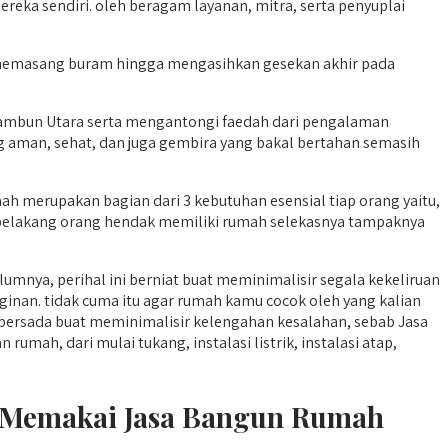
reka sendiri. oleh beragam layanan, mitra, serta penyuplai
i memasang buram hingga mengasihkan gesekan akhir pada
mbun Utara serta mengantongi faedah dari pengalaman
ng aman, sehat, dan juga gembira yang bakal bertahan semasih
 merupakan bagian dari 3 kebutuhan esensial tiap orang yaitu,
r belakang orang hendak memiliki rumah selekasnya tampaknya
umnya, perihal ini berniat buat meminimalisir segala kekeliruan
inan. tidak cuma itu agar rumah kamu cocok oleh yang kalian
sada buat meminimalisir kelengahan kesalahan, sebab Jasa
ah, dari mulai tukang, instalasi listrik, instalasi atap,
h Memakai Jasa Bangun Rumah