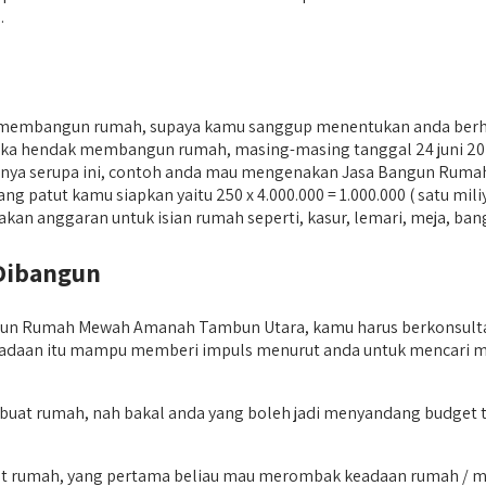
.
k membangun rumah, supaya kamu sanggup menentukan anda ber
tika hendak membangun rumah, masing-masing tanggal 24 juni 2
ampelnya serupa ini, contoh anda mau mengenakan Jasa Bangun Rum
ang patut kamu siapkan yaitu 250 x 4.000.000 = 1.000.000 ( satu m
 anggaran untuk isian rumah seperti, kasur, lemari, meja, bang
Dibangun
n Rumah Mewah Amanah Tambun Utara, kamu harus berkonsultasi
n. keadaan itu mampu memberi impuls menurut anda untuk mencar
mbuat rumah, nah bakal anda yang boleh jadi menyandang budget 
uat rumah, yang pertama beliau mau merombak keadaan rumah / m