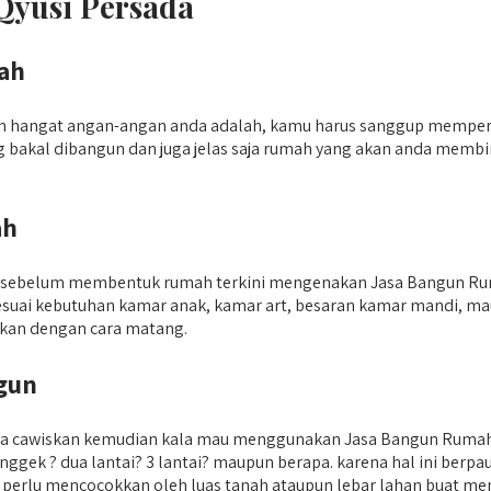
yusi Persada
ah
ah hangat angan-angan anda adalah, kamu harus sanggup memper
ang bakal dibangun dan juga jelas saja rumah yang akan anda me
ah
kan sebelum membentuk rumah terkini mengenakan Jasa Bangun R
esuai kebutuhan kamar anak, kamar art, besaran kamar mandi, 
apkan dengan cara matang.
gun
anda cawiskan kemudian kala mau menggunakan Jasa Bangun Ruma
ek ? dua lantai? 3 lantai? maupun berapa. karena hal ini berpau
erlu mencocokkan oleh luas tanah ataupun lebar lahan buat menc