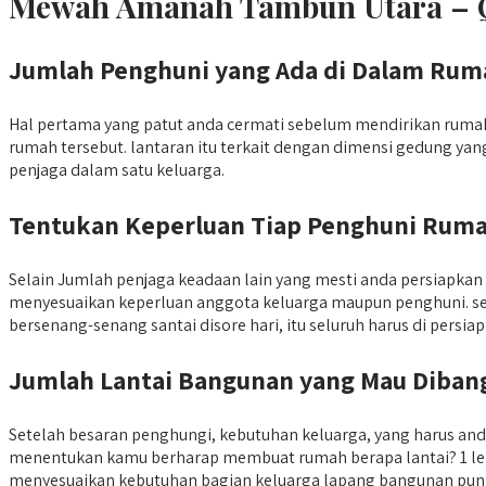
Mewah Amanah Tambun Utara – Q
Jumlah Penghuni yang Ada di Dalam Rum
Hal pertama yang patut anda cermati sebelum mendirikan rum
rumah tersebut. lantaran itu terkait dengan dimensi gedung y
penjaga dalam satu keluarga.
Tentukan Keperluan Tiap Penghuni Rum
Selain Jumlah penjaga keadaan lain yang mesti anda persiap
menyesuaikan keperluan anggota keluarga maupun penghuni. s
bersenang-senang santai disore hari, itu seluruh harus di persi
Jumlah Lantai Bangunan yang Mau Diban
Setelah besaran penghungi, kebutuhan keluarga, yang harus 
menentukan kamu berharap membuat rumah berapa lantai? 1 lengg
menyesuaikan kebutuhan bagian keluarga lapang bangunan pun p