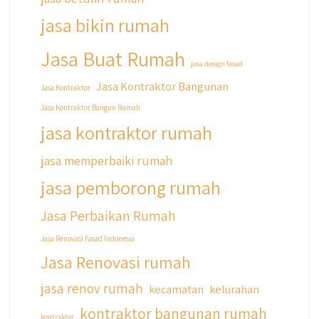
di bio yaa
jasa bikin rumah
#jasabangunrumahjakarta
#jasarenovasirumahjakarta
Jasa Buat Rumah
#kontraktorjakarta #kontraktorbangunan
jasa design fasad
#kontraktorbangunanrumah
Jasa Kontraktor Bangunan
Jasa Kontraktor
#kontraktorbangunanjakarta
Jasa Kontraktor Bangun Rumah
#kontraktorbekasi #kontraktorinteriorjakarta
#jasabangunrumahdepok
jasa kontraktor rumah
#jasarenovasirumahbekasi
#jasadesainrumahmurah
jasa memperbaiki rumah
#jasadesainrumahjakarta
jasa pemborong rumah
#kontraktorbangunanjabodetabek
#jasabangunrumahjabodetabek
Jasa Perbaikan Rumah
#qyusipersada
Jasa Renovasi Fasad Indonesia
Jasa Renovasi rumah
jasa renov rumah
kecamatan
kelurahan
kontraktor bangunan rumah
kontraktor