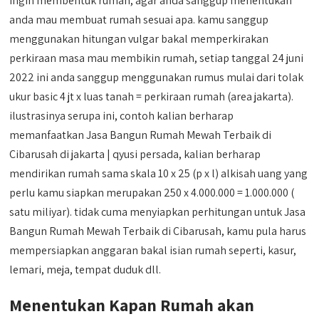
ingin membentuk rumah, agar anda sanggup menentukan
anda mau membuat rumah sesuai apa. kamu sanggup
menggunakan hitungan vulgar bakal memperkirakan
perkiraan masa mau membikin rumah, setiap tanggal 24 juni
2022 ini anda sanggup menggunakan rumus mulai dari tolak
ukur basic 4 jt x luas tanah = perkiraan rumah (area jakarta).
ilustrasinya serupa ini, contoh kalian berharap
memanfaatkan Jasa Bangun Rumah Mewah Terbaik di
Cibarusah di jakarta | qyusi persada, kalian berharap
mendirikan rumah sama skala 10 x 25 (p x l) alkisah uang yang
perlu kamu siapkan merupakan 250 x 4.000.000 = 1.000.000 (
satu miliyar). tidak cuma menyiapkan perhitungan untuk Jasa
Bangun Rumah Mewah Terbaik di Cibarusah, kamu pula harus
mempersiapkan anggaran bakal isian rumah seperti, kasur,
lemari, meja, tempat duduk dll.
Menentukan Kapan Rumah akan