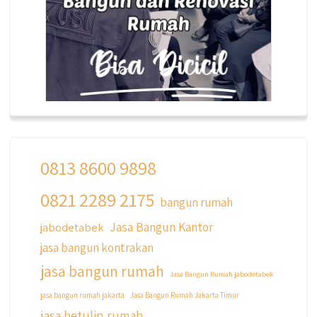
0813 8600 9898
0821 2289 2175
qyusipersada
bangun rumah
@qyusipersada
3 years ago
Jasa Bangun Kantor
jabodetabek
Siapa yang udah masuk List untuk Bangun
jasa bangun kontrakan
dan Renovasi rumah Di @qyusipersada
dengan sistem Cicilan ?? 🤗
jasa bangun rumah
Jasa Bangun Rumah jabodetabek
Untuk informasi lebih lanjut terkait program
jasa bangun rumah jakarta
Jasa Bangun Rumah Jakarta Timur
cicilan ini temen temen bisa langsung klik link
jasa betulin rumah