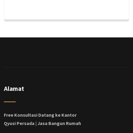
qyusipersada
@qyusipersada
3 years ago
Dalah satu hasil karya Qyusi persada,
merenovasi rumah biasa jadi rumah mewah
dengan budget 400an, kira kira gimana ya
hasilnya...
#jasabangunrumahjakarta
#jasarenovasirumahjakarta
#kontraktorjakarta #kontraktorbangunan
#kontraktorbangunanrumah
#kontraktorbangunanjakarta
#kontraktorbekasi #kontraktorinteriorjakarta
Alamat
#jasabangunrumahdepok
#jasarenovasirumahbekasi
#jasadesainrumahmurah
#jasadesainrumahjakarta
Free Konsultasi Datang ke Kantor
#kontraktorbangunanjabodetabek
Qyusi Persada | Jasa Bangun Rumah
#jasabangunrumahjabodetabek
#qyusipersada