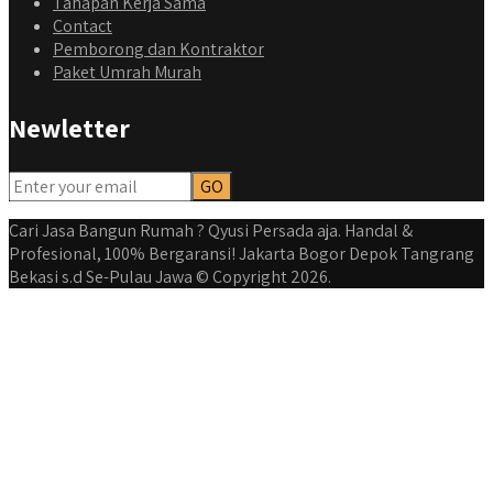
Tahapan Kerja Sama
Contact
Pemborong dan Kontraktor
Paket Umrah Murah
qyusipersada
Newletter
@qyusipersada
3 years ago
Dalah satu hasil karya Qyusi persada, merenovasi rumah
biasa jadi rumah mewah dengan budget 400an, kira kira
gimana ya hasilnya...
Cari Jasa Bangun Rumah ? Qyusi Persada aja. Handal &
#jasabangunrumahjakarta #jasarenovasirumahjakarta
Profesional, 100% Bergaransi! Jakarta Bogor Depok Tangrang
#kontraktorjakarta #kontraktorbangunan
Bekasi s.d Se-Pulau Jawa © Copyright 2026.
#kontraktorbangunanrumah #kontraktorbangunanjakarta
#kontraktorbekasi #kontraktorinteriorjakarta
#jasabangunrumahdepok #jasarenovasirumahbekasi
#jasadesainrumahmurah #jasadesainrumahjakarta
#kontraktorbangunanjabodetabek
#jasabangunrumahjabodetabek #qyusipersada