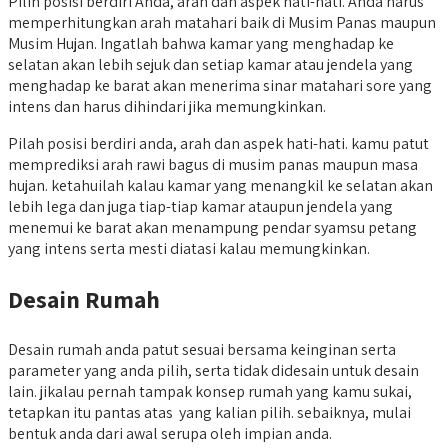
Pilih posisi berdiri Anda, arah dan aspek hati-hati. Anda harus
memperhitungkan arah matahari baik di Musim Panas maupun
Musim Hujan. Ingatlah bahwa kamar yang menghadap ke
selatan akan lebih sejuk dan setiap kamar atau jendela yang
menghadap ke barat akan menerima sinar matahari sore yang
intens dan harus dihindari jika memungkinkan.
Pilah posisi berdiri anda, arah dan aspek hati-hati. kamu patut
memprediksi arah rawi bagus di musim panas maupun masa
hujan. ketahuilah kalau kamar yang menangkil ke selatan akan
lebih lega dan juga tiap-tiap kamar ataupun jendela yang
menemui ke barat akan menampung pendar syamsu petang
yang intens serta mesti diatasi kalau memungkinkan.
Desain Rumah
Desain rumah anda patut sesuai bersama keinginan serta
parameter yang anda pilih, serta tidak didesain untuk desain
lain. jikalau pernah tampak konsep rumah yang kamu sukai,
tetapkan itu pantas atas yang kalian pilih. sebaiknya, mulai
bentuk anda dari awal serupa oleh impian anda.