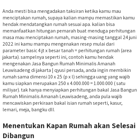
Anda mesti bisa mengadakan taksiran ketika kamu mau
menciptakan rumah, supaya kalian mampu memastikan kamu
hendak mendatangkan rumah sesuai apa. kalian bisa
memanfaatkan hitungan pemarah buat menduga perhitungan
masa mau menciptakan rumah, masing-masing tanggal 24 juni
2022 ini kamu mampu mengenakan resep mulai dari
parameter basic 4 jt x besar tanah = perhitungan rumah (area
jakarta). sampelnya seperti ini, contoh kamu hendak
mengenakan Jasa Bangun Rumah Minimalis Amanah
Leuwisadeng di jakarta | qyusi persada, anda ingin membikin
rumah sama dimensi 10 x 25 (p x l) sehingga uang yang wajib
kamu siapkan merupakan 250 x 4.000.000 = 1.000.000 ( satu
miliyar). tak hanya menyiapkan perhitungan bakal Jasa Bangun
Rumah Minimalis Amanah Leuwisadeng, anda pula wajib
mencawiskan perkiraan bakal isian rumah seperti, kasur,
lemari, meja, bangku dll.
Menentukan Kapan Rumah akan Selesai
Dibangun