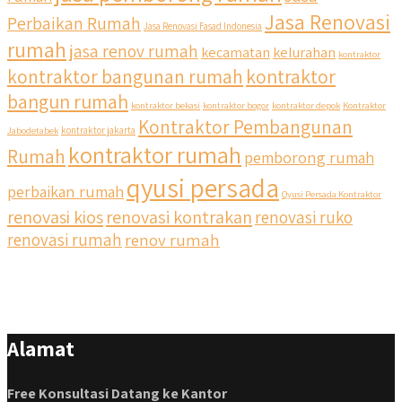
Jasa Renovasi
Perbaikan Rumah
Jasa Renovasi Fasad Indonesia
rumah
jasa renov rumah
kecamatan
kelurahan
kontraktor
qyusipersada
kontraktor bangunan rumah
kontraktor
@qyusipersada
3 years ago
bangun rumah
Siapa yang udah masuk List untuk Bangun dan Renovasi
kontraktor bekasi
kontraktor bogor
kontraktor depok
Kontraktor
rumah Di @qyusipersada dengan sistem Cicilan ?? 🤗
Kontraktor Pembangunan
Jabodetabek
kontraktor jakarta
kontraktor rumah
Rumah
pemborong rumah
Untuk informasi lebih lanjut terkait program cicilan ini temen
temen bisa langsung klik link di bio yaa
qyusi persada
perbaikan rumah
Qyusi Persada Kontraktor
renovasi kios
renovasi kontrakan
renovasi ruko
#jasabangunrumahjakarta #jasarenovasirumahjakarta
#kontraktorjakarta #kontraktorbangunan
renovasi rumah
renov rumah
#kontraktorbangunanrumah #kontraktorbangunanjakarta
#kontraktorbekasi #kontraktorinteriorjakarta
#jasabangunrumahdepok #jasarenovasirumahbekasi
#jasadesainrumahmurah #jasadesainrumahjakarta
#kontraktorbangunanjabodetabek
Alamat
#jasabangunrumahjabodetabek #qyusipersada
Free Konsultasi Datang ke Kantor