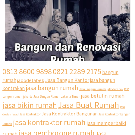
0813 8600 9898
0821 2289 2175
bangun
Jasa Bangun Kantor
rumah
jabodetabek
jasa bangun
jasa bangun rumah
kontrakan
Jasa Bangun Rumah jabodetabek
jasa
jasa betulin rumah
bangun rumah jakarta
Jasa Bangun Rumah Jakarta Timur
Jasa Buat Rumah
jasa bikin rumah
jasa
Jasa Kontraktor Bangunan
design fasad
Jasa Kontraktor
Jasa Kontraktor Bangun
jasa kontraktor rumah
jasa memperbaiki
Rumah
jasa pemborong rumah
Jasa
rumah