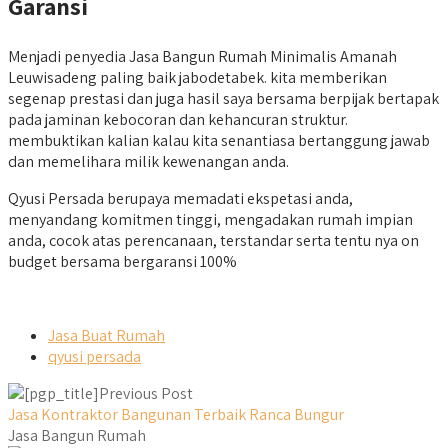
Garansi
Menjadi penyedia Jasa Bangun Rumah Minimalis Amanah
Leuwisadeng paling baik jabodetabek. kita memberikan
segenap prestasi dan juga hasil saya bersama berpijak bertapak
pada jaminan kebocoran dan kehancuran struktur.
membuktikan kalian kalau kita senantiasa bertanggung jawab
dan memelihara milik kewenangan anda.
Qyusi Persada berupaya memadati ekspetasi anda,
menyandang komitmen tinggi, mengadakan rumah impian
anda, cocok atas perencanaan, terstandar serta tentu nya on
budget bersama bergaransi 100%
Jasa Buat Rumah
qyusi persada
Previous Post
Jasa Kontraktor Bangunan Terbaik Ranca Bungur
Jasa Bangun Rumah