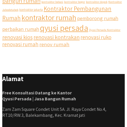
bangun rumah
kontraktor bekasi
kontraktor bogor
kontraktor depok
Kontraktor
Kontraktor Pembangunan
Jabodetabek
kontraktor jakarta
kontraktor rumah
Rumah
pemborong rumah
qyusi persada
perbaikan rumah
Qyusi Persada Kontraktor
renovasi kios
renovasi kontrakan
renovasi ruko
renovasi rumah
renov rumah
Alamat
Free Konsultasi Datang ke Kantor
Qyusi Persada | Jasa Bangun Rumah
Zam Zam Square Condet Unit 5A. Jl. Raya Condet No.4,
RT.10/RW.3, Balekambang, Kec. Kramat jati