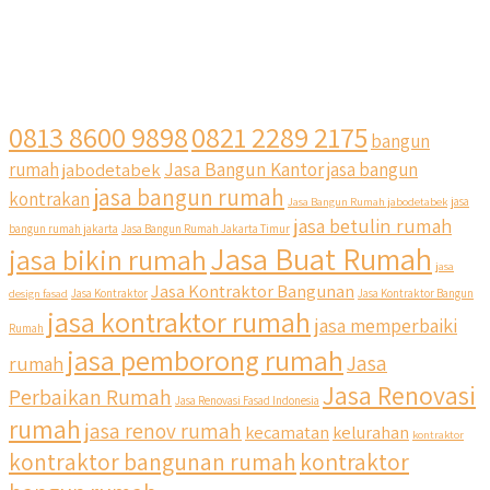
0813 8600 9898
0821 2289 2175
bangun
Jasa Bangun Kantor
rumah
jabodetabek
jasa bangun
jasa bangun rumah
kontrakan
Jasa Bangun Rumah jabodetabek
jasa
jasa betulin rumah
bangun rumah jakarta
Jasa Bangun Rumah Jakarta Timur
Jasa Buat Rumah
jasa bikin rumah
jasa
Jasa Kontraktor Bangunan
design fasad
Jasa Kontraktor
Jasa Kontraktor Bangun
jasa kontraktor rumah
jasa memperbaiki
Rumah
jasa pemborong rumah
Jasa
rumah
Jasa Renovasi
Perbaikan Rumah
Jasa Renovasi Fasad Indonesia
rumah
jasa renov rumah
kecamatan
kelurahan
kontraktor
kontraktor bangunan rumah
kontraktor