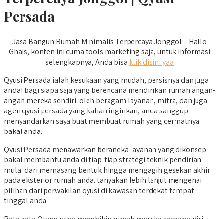
Persada
Jasa Bangun Rumah Minimalis Terpercaya Jonggol – Hallo
Ghais, konten ini cuma tools marketing saja, untuk informasi
selengkapnya, Anda bisa
klik disini yaa
Qyusi Persada ialah kesukaan yang mudah, persisnya dan juga
andal bagi siapa saja yang berencana mendirikan rumah angan-
angan mereka sendiri. oleh beragam layanan, mitra, dan juga
agen qyusi persada yang kalian inginkan, anda sanggup
menyandarkan saya buat membuat rumah yang cermatnya
bakal anda.
Qyusi Persada menawarkan beraneka layanan yang dikonsep
bakal membantu anda di tiap-tiap strategi teknik pendirian –
mulai dari memasang bentuk hingga mengagih gesekan akhir
pada eksterior rumah anda. tanyakan lebih lanjut mengenai
pilihan dari perwakilan qyusi di kawasan terdekat tempat
tinggal anda.
Rata-rata Orang yang membikin rumah mereka seorang diri