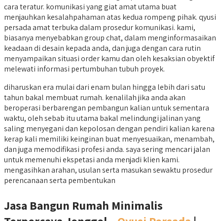
cara teratur. komunikasi yang giat amat utama buat
menjauhkan kesalahpahaman atas kedua rompeng pihak. qyusi
persada amat terbuka dalam prosedur komunikasi. kami,
biasanya menyebabkan group chat, dalam menginformasaikan
keadaan di desain kepada anda, dan juga dengan cara rutin
menyampaikan situasi order kamu dan oleh kesaksian obyektif
melewati informasi pertumbuhan tubuh proyek.
diharuskan era mulai dari enam bulan hingga lebih dari satu
tahun bakal membuat rumah. kenalilah jika anda akan
beroperasi berbarengan pembangun kalian untuk sementara
waktu, oleh sebab itu utama bakal melindungi jalinan yang
saling menyegani dan kepolosan dengan pendiri kalian karena
kerap kali memiliki keinginan buat menyesuaikan, menambah,
dan juga memodifikasi profesi anda. saya sering mencari jalan
untuk memenuhi ekspetasi anda menjadi klien kami.
mengasihkan arahan, usulan serta masukan sewaktu prosedur
perencanaan serta pembentukan
Jasa Bangun Rumah Minimalis
Terpercaya Jonggol –
Qyusi Persada
|