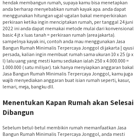
hendak membangun rumah, supaya kamu bisa menetapkan
anda berharap menyebabkan rumah kayak apa. anda dapat
menggunakan hitungan ugal-ugalan bakal memperkirakan
perkiraan ketika ingin menciptakan rumah, per tanggal 24 juni
2022 ini anda dapat memakai metode mulai dari konvensional
basic 4 jt x luas tanah = perkiraan rumah (area jakarta).
sampelnya kayak ini, contoh anda mau menggunakan Jasa
Bangun Rumah Minimalis Terpercaya Jonggol di jakarta | qyusi
persada, kalian ingin membuat rumah sama ukuran 10 x 25 (p x
l) lalu uang yang mesti kamu sediakan ialah 250 x 4.000.000 =
1.000.000 ( satu miliyar). tak hanya menyiapkan anggaran bakal
Jasa Bangun Rumah Minimalis Terpercaya Jonggol, kamu juga
wajib menyediakan anggaran buat isian rumah seperti, kasur,
lemari, meja, bangku dll.
Menentukan Kapan Rumah akan Selesai
Dibangun
Sebelum betul-betul membikin rumah memanfaatkan Jasa
Bangun Rumah Minimalis Terpercaya Jonggol, anda mesti