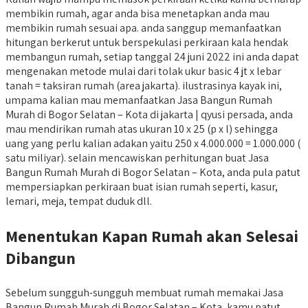
membikin rumah, agar anda bisa menetapkan anda mau
membikin rumah sesuai apa. anda sanggup memanfaatkan
hitungan berkerut untuk berspekulasi perkiraan kala hendak
membangun rumah, setiap tanggal 24 juni 2022 ini anda dapat
mengenakan metode mulai dari tolak ukur basic 4 jt x lebar
tanah = taksiran rumah (area jakarta). ilustrasinya kayak ini,
umpama kalian mau memanfaatkan Jasa Bangun Rumah
Murah di Bogor Selatan – Kota di jakarta | qyusi persada, anda
mau mendirikan rumah atas ukuran 10 x 25 (p x l) sehingga
uang yang perlu kalian adakan yaitu 250 x 4.000.000 = 1.000.000 (
satu miliyar). selain mencawiskan perhitungan buat Jasa
Bangun Rumah Murah di Bogor Selatan – Kota, anda pula patut
mempersiapkan perkiraan buat isian rumah seperti, kasur,
lemari, meja, tempat duduk dll.
Menentukan Kapan Rumah akan Selesai
Dibangun
Sebelum sungguh-sungguh membuat rumah memakai Jasa
Bangun Rumah Murah di Bogor Selatan – Kota, kamu patut