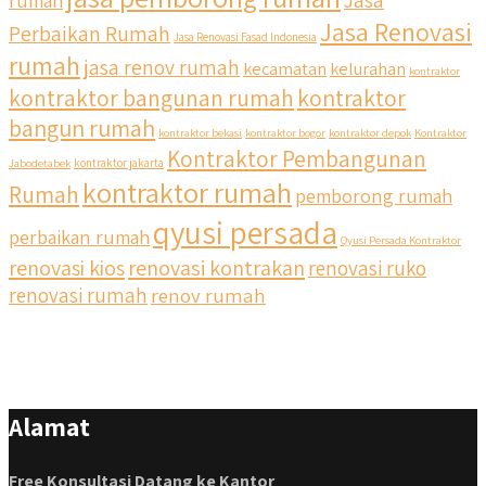
Jasa Renovasi
Perbaikan Rumah
Jasa Renovasi Fasad Indonesia
rumah
jasa renov rumah
kecamatan
kelurahan
kontraktor
kontraktor bangunan rumah
kontraktor
bangun rumah
kontraktor bekasi
kontraktor bogor
kontraktor depok
Kontraktor
Kontraktor Pembangunan
Jabodetabek
kontraktor jakarta
kontraktor rumah
Rumah
pemborong rumah
qyusi persada
perbaikan rumah
Qyusi Persada Kontraktor
renovasi kios
renovasi kontrakan
renovasi ruko
renovasi rumah
renov rumah
Alamat
Free Konsultasi Datang ke Kantor