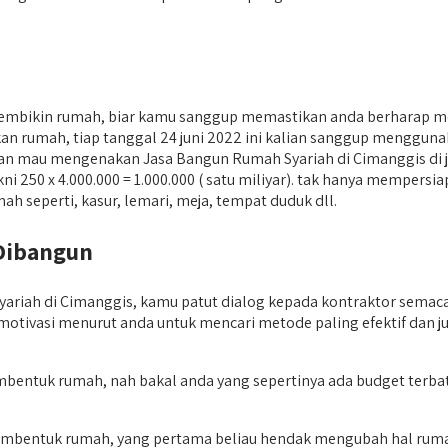
 membikin rumah, biar kamu sanggup memastikan anda berharap 
 rumah, tiap tanggal 24 juni 2022 ini kalian sanggup menggunaka
alian mau mengenakan Jasa Bangun Rumah Syariah di Cimanggis di 
yakni 250 x 4.000.000 = 1.000.000 ( satu miliyar). tak hanya mempe
h seperti, kasur, lemari, meja, tempat duduk dll.
Dibangun
ah di Cimanggis, kamu patut dialog kepada kontraktor semacam 
 motivasi menurut anda untuk mencari metode paling efektif dan 
membentuk rumah, nah bakal anda yang sepertinya ada budget ter
embentuk rumah, yang pertama beliau hendak mengubah hal rumah 