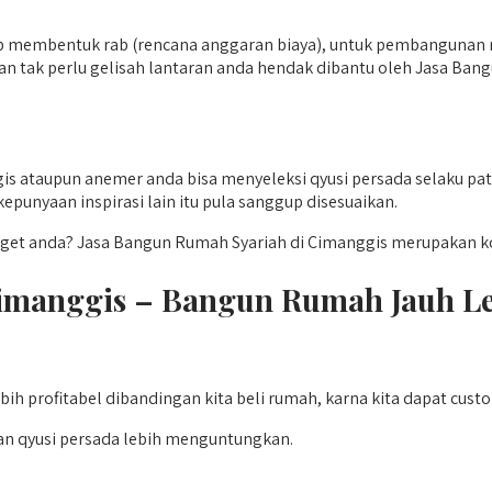
jib membentuk rab (rencana anggaran biaya), untuk pembangunan r
an tak perlu gelisah lantaran anda hendak dibantu oleh Jasa Ban
s ataupun anemer anda bisa menyeleksi qyusi persada selaku pat
punyaan inspirasi lain itu pula sanggup disesuaikan.
anda? Jasa Bangun Rumah Syariah di Cimanggis merupakan kontr
Cimanggis – Bangun Rumah Jauh L
h profitabel dibandingan kita beli rumah, karna kita dapat cust
n qyusi persada lebih menguntungkan.