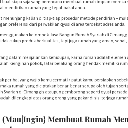
l buat siapa saja yang berencana membuat rumah impian mereka se
al mendirikan rumah yang tepat bakal anda.
 menunjang kalian di tiap-tiap prosedur metode pendirian – mu
an preferensi dari perwakilan qyusi di area terdekat adres anda.
menggunakan kelompok Jasa Bangun Rumah Syariah di Cimanggis 
idak cukup produk berkualitas, tapi juga rumah yang aman, sehat
rang dalam menjalankan kehidupan, karna rumah adalah elemen dar
alah keinginan pokok, latar belakang orang hendak memiliki ruma
 perihal yang wajib kamu cermati / patut kamu persiapkan sebe
maka rumah yang diciptakan benar-benar serupa oleh tujuan sert
yariah di Cimanggis ataupun pemborong seperti qyusi persada b
dilengkapi atas orang orang yang pakar di sisi terjaga rumah, dari
ika (Mau|Ingin} Membuat Rumah M