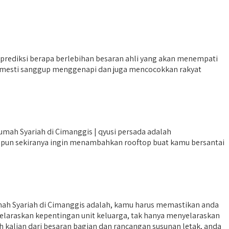
rediksi berapa berlebihan besaran ahli yang akan menempati
nya mesti sanggup menggenapi dan juga mencocokkan rakyat
ah Syariah di Cimanggis | qyusi persada adalah
aupun sekiranya ingin menambahkan rooftop buat kamu bersantai
mah Syariah di Cimanggis adalah, kamu harus memastikan anda
yelaraskan kepentingan unit keluarga, tak hanya menyelaraskan
kalian dari besaran bagian dan rancangan susunan letak, anda