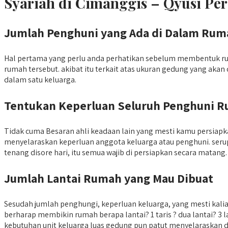
Syariah di Cimanggis – Qyusi Pe
Jumlah Penghuni yang Ada di Dalam Rum
Hal pertama yang perlu anda perhatikan sebelum membentuk r
rumah tersebut. akibat itu terkait atas ukuran gedung yang aka
dalam satu keluarga.
Tentukan Keperluan Seluruh Penghuni 
Tidak cuma Besaran ahli keadaan lain yang mesti kamu persia
menyelaraskan keperluan anggota keluarga atau penghuni. seru
tenang disore hari, itu semua wajib di persiapkan secara matang.
Jumlah Lantai Rumah yang Mau Dibuat
Sesudah jumlah penghungi, keperluan keluarga, yang mesti kal
berharap membikin rumah berapa lantai? 1 taris ? dua lantai? 3
kebutuhan unit keluarga luas gedung pun patut menyelaraskan 