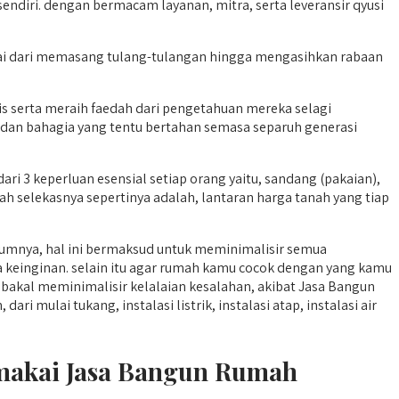
ndiri. dengan bermacam layanan, mitra, serta leveransir qyusi
lai dari memasang tulang-tulangan hingga mengasihkan rabaan
serta meraih faedah dari pengetahuan mereka selagi
, dan bahagia yang tentu bertahan semasa separuh generasi
i 3 keperluan esensial setiap orang yaitu, sandang (pakaian),
h selekasnya sepertinya adalah, lantaran harga tanah yang tiap
lumnya, hal ini bermaksud untuk meminimalisir semua
a keinginan. selain itu agar rumah kamu cocok dengan yang kamu
akal meminimalisir kelalaian kesalahan, akibat Jasa Bangun
 mulai tukang, instalasi listrik, instalasi atap, instalasi air
emakai Jasa Bangun Rumah