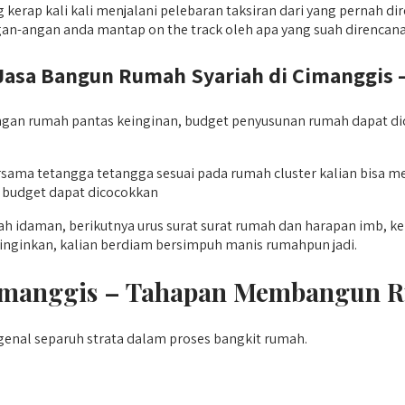
rap kali kali menjalani pelebaran taksiran dari yang pernah dir
an-angan anda mantap on the track oleh apa yang suah direncan
a Bangun Rumah Syariah di Cimanggis – 
an rumah pantas keinginan, budget penyusunan rumah dapat dicoc
ersama tetangga tetangga sesuai pada rumah cluster kalian bisa
a budget dapat dicocokkan
ah idaman, berikutnya urus surat surat rumah dan harapan imb,
inginkan, kalian berdiam bersimpuh manis rumahpun jadi.
Cimanggis – Tahapan Membangun 
enal separuh strata dalam proses bangkit rumah.