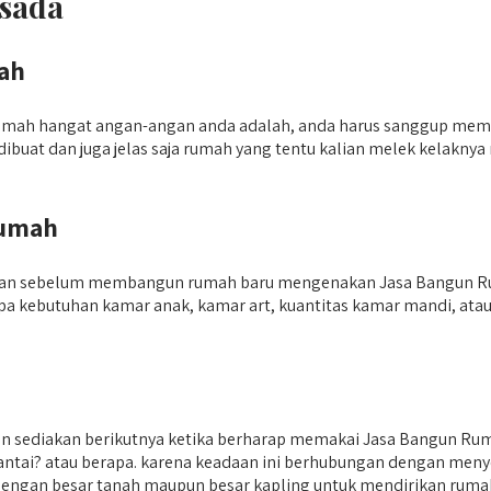
rsada
ah
umah hangat angan-angan anda adalah, anda harus sanggup memp
n dibuat dan juga jelas saja rumah yang tentu kalian melek kelak
Rumah
pkan sebelum membangun rumah baru mengenakan Jasa Bangun Rum
pa kebutuhan kamar anak, kamar art, kuantitas kamar mandi, at
ian sediakan berikutnya ketika berharap memakai Jasa Bangun Ru
 lantai? atau berapa. karena keadaan ini berhubungan dengan men
dengan besar tanah maupun besar kapling untuk mendirikan rumah 