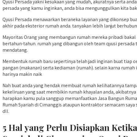
Qyusi Persada yakni kesukaan yang mudah, akuratnya serta anda
persada yang kamu inginkan, anda bisa mengunggulkan kita bak
Qyusi Persada menawarkan beraneka layanan yang dikonsep buat
akhir pada eksterior rumah anda. tanyakan lebih lanjut berhubung
Mayoritas Orang yang membangun rumah mereka pribadi bakal 
bertahun-tahun. rumah yang dibangun oleh team qyusi persada t
mendatang.
Membentuk rumah baru sepertinya telah jadi inginan buat tiap o
pangan (makanan) serta kediaman (rumah). selain karna rumah i
harinya makin naik
Nah buat anda yang hendak membuat rumah kelihatannya tampak
kekeliruan yang saat membikin rumah khayalan anda, akibatnya 
harapkan kamu pula sanggup memanfaatkan Jasa Bangun Rumah S
Rumah Syariah di Cimanggis ataupun kontraktor semacam saya sudah 
dll.
5 Hal yang Perlu Disiapkan Ket