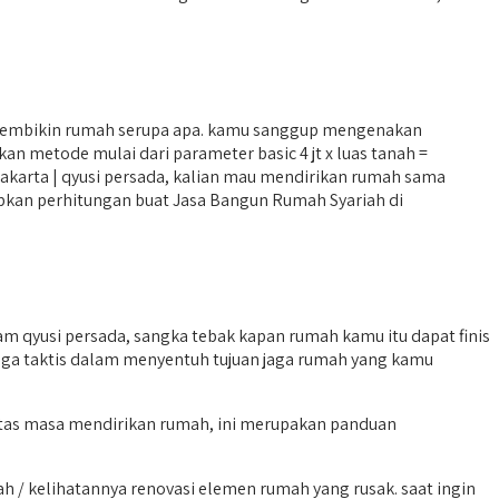
membikin rumah serupa apa. kamu sanggup mengenakan
n metode mulai dari parameter basic 4 jt x luas tanah =
jakarta | qyusi persada, kalian mau mendirikan rumah sama
rsiapkan perhitungan buat Jasa Bangun Rumah Syariah di
qyusi persada, sangka tebak kapan rumah kamu itu dapat finis
juga taktis dalam menyentuh tujuan jaga rumah yang kamu
batas masa mendirikan rumah, ini merupakan panduan
/ kelihatannya renovasi elemen rumah yang rusak. saat ingin