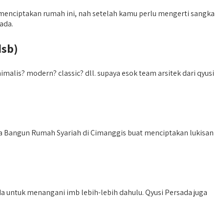
menciptakan rumah ini, nah setelah kamu perlu mengerti sangka
ada.
dsb)
alis? modern? classic? dll. supaya esok team arsitek dari qyusi
a Bangun Rumah Syariah di Cimanggis buat menciptakan lukisan
a untuk menangani imb lebih-lebih dahulu. Qyusi Persada juga