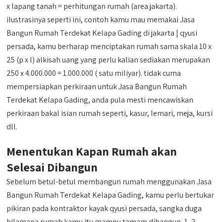
x lapang tanah = perhitungan rumah (area jakarta).
ilustrasinya seperti ini, contoh kamu mau memakai Jasa
Bangun Rumah Terdekat Kelapa Gading di jakarta | qyusi
persada, kamu berharap menciptakan rumah sama skala 10 x
25 (p x l) alkisah uang yang perlu kalian sediakan merupakan
250 x 4.000.000 = 1.000.000 ( satu miliyar). tidak cuma
mempersiapkan perkiraan untuk Jasa Bangun Rumah
Terdekat Kelapa Gading, anda pula mesti mencawiskan
perkiraan bakal isian rumah seperti, kasur, lemari, meja, kursi
dll.
Menentukan Kapan Rumah akan
Selesai Dibangun
Sebelum betul-betul membangun rumah menggunakan Jasa
Bangun Rumah Terdekat Kelapa Gading, kamu perlu bertukar
pikiran pada kontraktor kayak qyusi persada, sangka duga
bilamana rumah kamu itu mampu tamam dibangun, 1, 2,