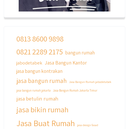
0813 8600 9898
0821 2289 2175
qyusipersada
bangun rumah
@qyusipersada
3 years ago
Jasa Bangun Kantor
jabodetabek
Siapa yang udah masuk List untuk Bangun
jasa bangun kontrakan
dan Renovasi rumah Di @qyusipersada
dengan sistem Cicilan ?? 🤗
jasa bangun rumah
Jasa Bangun Rumah jabodetabek
Untuk informasi lebih lanjut terkait program
jasa bangun rumah jakarta
Jasa Bangun Rumah Jakarta Timur
cicilan ini temen temen bisa langsung klik link
jasa betulin rumah
di bio yaa
jasa bikin rumah
#jasabangunrumahjakarta
#jasarenovasirumahjakarta
Jasa Buat Rumah
#kontraktorjakarta #kontraktorbangunan
jasa design fasad