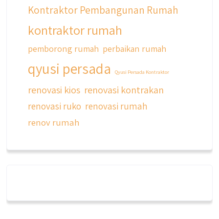
Kontraktor Pembangunan Rumah
kontraktor rumah
pemborong rumah
perbaikan rumah
qyusi persada
Qyusi Persada Kontraktor
renovasi kios
renovasi kontrakan
renovasi ruko
renovasi rumah
renov rumah
qyusipersada
@qyusipersada
3 years ago
Dalah satu hasil karya Qyusi persada,
merenovasi rumah biasa jadi rumah mewah