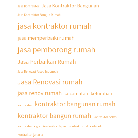
#kontraktorbangunanrumah
Jasa Kontraktor Bangunan
Jasa Kontraktor
#kontraktorbangunanjakarta
Jasa Kontraktor Bangun Rumah
#kontraktorbekasi #kontraktorinteriorjakarta
#jasabangunrumahdepok
jasa kontraktor rumah
#jasarenovasirumahbekasi
#jasadesainrumahmurah
jasa memperbaiki rumah
#jasadesainrumahjakarta
jasa pemborong rumah
#kontraktorbangunanjabodetabek
#jasabangunrumahjabodetabek
Jasa Perbaikan Rumah
#qyusipersada
Jasa Renovasi Fasad Indonesia
Jasa Renovasi rumah
jasa renov rumah
kecamatan
kelurahan
kontraktor bangunan rumah
kontraktor
kontraktor bangun rumah
kontraktor bekasi
kontraktor bogor
kontraktor depok
Kontraktor Jabodetabek
kontraktor jakarta