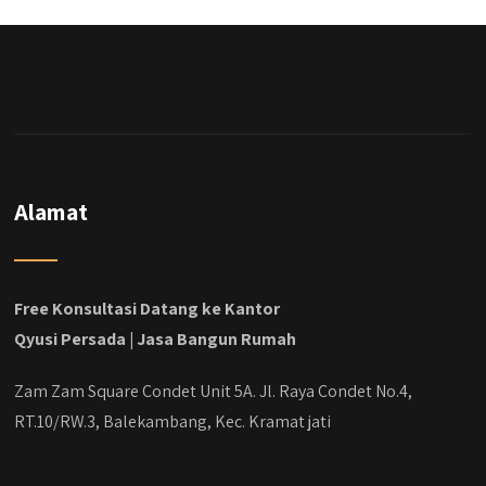
dengan budget 400an, kira kira gimana ya
hasilnya...
#jasabangunrumahjakarta
#jasarenovasirumahjakarta
#kontraktorjakarta #kontraktorbangunan
#kontraktorbangunanrumah
#kontraktorbangunanjakarta
#kontraktorbekasi #kontraktorinteriorjakarta
Alamat
#jasabangunrumahdepok
#jasarenovasirumahbekasi
#jasadesainrumahmurah
#jasadesainrumahjakarta
Free Konsultasi Datang ke Kantor
#kontraktorbangunanjabodetabek
Qyusi Persada | Jasa Bangun Rumah
#jasabangunrumahjabodetabek
#qyusipersada
Zam Zam Square Condet Unit 5A. Jl. Raya Condet No.4,
RT.10/RW.3, Balekambang, Kec. Kramat jati