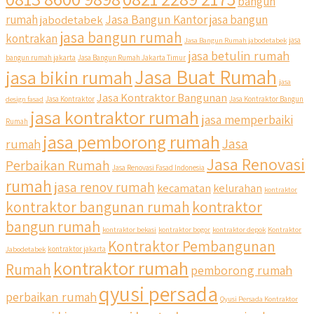
bangun
Jasa Bangun Kantor
rumah
jabodetabek
jasa bangun
jasa bangun rumah
kontrakan
Jasa Bangun Rumah jabodetabek
jasa
jasa betulin rumah
bangun rumah jakarta
Jasa Bangun Rumah Jakarta Timur
Jasa Buat Rumah
jasa bikin rumah
jasa
Jasa Kontraktor Bangunan
design fasad
Jasa Kontraktor
Jasa Kontraktor Bangun
jasa kontraktor rumah
jasa memperbaiki
Rumah
jasa pemborong rumah
Jasa
rumah
Jasa Renovasi
Perbaikan Rumah
Jasa Renovasi Fasad Indonesia
rumah
jasa renov rumah
kecamatan
kelurahan
kontraktor
kontraktor bangunan rumah
kontraktor
bangun rumah
kontraktor bekasi
kontraktor bogor
kontraktor depok
Kontraktor
Kontraktor Pembangunan
Jabodetabek
kontraktor jakarta
kontraktor rumah
Rumah
pemborong rumah
qyusi persada
perbaikan rumah
Qyusi Persada Kontraktor