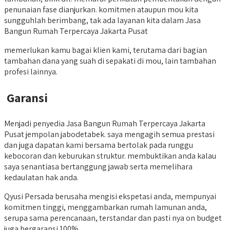
penunaian fase dianjurkan. komitmen ataupun mou kita
sungguhlah berimbang, tak ada layanan kita dalam Jasa
Bangun Rumah Terpercaya Jakarta Pusat
memerlukan kamu bagai klien kami, terutama dari bagian
tambahan dana yang suah di sepakati di mou, lain tambahan
profesi lainnya.
Garansi
Menjadi penyedia Jasa Bangun Rumah Terpercaya Jakarta
Pusat jempolan jabodetabek. saya mengagih semua prestasi
dan juga dapatan kami bersama bertolak pada runggu
kebocoran dan keburukan struktur. membuktikan anda kalau
saya senantiasa bertanggung jawab serta memelihara
kedaulatan hak anda.
Qyusi Persada berusaha mengisi ekspetasi anda, mempunyai
komitmen tinggi, menggambarkan rumah lamunan anda,
serupa sama perencanaan, terstandar dan pasti nya on budget
juga bergaransi 100%