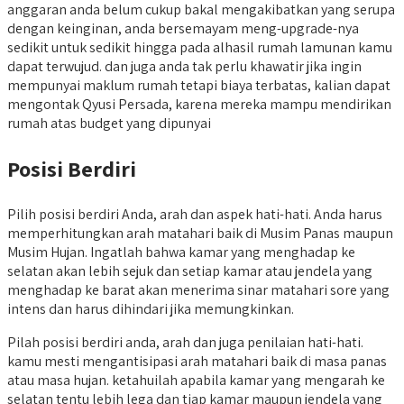
anggaran anda belum cukup bakal mengakibatkan yang serupa
dengan keinginan, anda bersemayam meng-upgrade-nya
sedikit untuk sedikit hingga pada alhasil rumah lamunan kamu
dapat terwujud. dan juga anda tak perlu khawatir jika ingin
mempunyai maklum rumah tetapi biaya terbatas, kalian dapat
mengontak Qyusi Persada, karena mereka mampu mendirikan
rumah atas budget yang dipunyai
Posisi Berdiri
Pilih posisi berdiri Anda, arah dan aspek hati-hati. Anda harus
memperhitungkan arah matahari baik di Musim Panas maupun
Musim Hujan. Ingatlah bahwa kamar yang menghadap ke
selatan akan lebih sejuk dan setiap kamar atau jendela yang
menghadap ke barat akan menerima sinar matahari sore yang
intens dan harus dihindari jika memungkinkan.
Pilah posisi berdiri anda, arah dan juga penilaian hati-hati.
kamu mesti mengantisipasi arah matahari baik di masa panas
atau masa hujan. ketahuilah apabila kamar yang mengarah ke
selatan tentu lebih lega dan tiap kamar maupun jendela yang