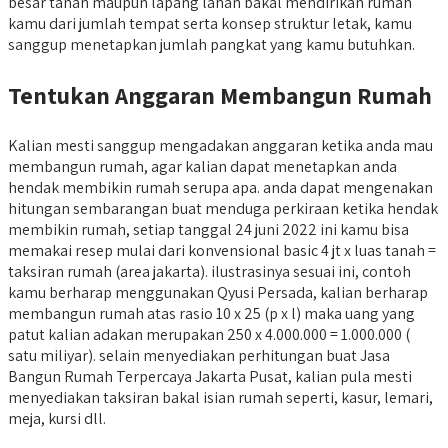
besar tanah maupun lapang lahan bakal mendirikan rumah
kamu dari jumlah tempat serta konsep struktur letak, kamu
sanggup menetapkan jumlah pangkat yang kamu butuhkan.
Tentukan Anggaran Membangun Rumah
Kalian mesti sanggup mengadakan anggaran ketika anda mau
membangun rumah, agar kalian dapat menetapkan anda
hendak membikin rumah serupa apa. anda dapat mengenakan
hitungan sembarangan buat menduga perkiraan ketika hendak
membikin rumah, setiap tanggal 24 juni 2022 ini kamu bisa
memakai resep mulai dari konvensional basic 4 jt x luas tanah =
taksiran rumah (area jakarta). ilustrasinya sesuai ini, contoh
kamu berharap menggunakan Qyusi Persada, kalian berharap
membangun rumah atas rasio 10 x 25 (p x l) maka uang yang
patut kalian adakan merupakan 250 x 4.000.000 = 1.000.000 (
satu miliyar). selain menyediakan perhitungan buat Jasa
Bangun Rumah Terpercaya Jakarta Pusat, kalian pula mesti
menyediakan taksiran bakal isian rumah seperti, kasur, lemari,
meja, kursi dll.