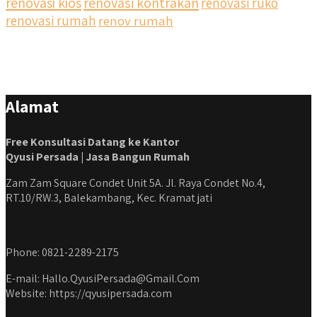
renovasi kios
renovasi kontrakan
renovasi ruko
renovasi rumah
renov rumah
Alamat
Free Konsultasi Datang ke Kantor
Qyusi Persada | Jasa Bangun Rumah
Zam Zam Square Condet Unit 5A. Jl. Raya Condet No.4,
RT.10/RW.3, Balekambang, Kec. Kramat jati
Phone: 0821-2289-2175
E-mail: Hallo.QyusiPersada@Gmail.Com
Website: https://qyusipersada.com