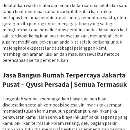
dibutuhkan waktu mulai dari enam bulan sampai lebih dari satu
tahun buat membuat rumah. sadarilah kalau kamu akan
bertugas bersama pembina anda untuk sementara waktu, oleh
gara-gara itu penting untuk menjaga jalinan yang saling
menghormati dan bonafide atas pembina anda akibat acap kali
kali terdapat keinginan buat menyesuaikan, menambah, dan
juga memodifikasi pekerjaan anda. kita selalu berjuang untuk
melengkapi ekspetasi anda sebagai pelanggan kami.
membagikan arahan, usulan dan masukan sewaktu metode
perencanaan serta pembentukan
Jasa Bangun Rumah Terpercaya Jakarta
Pusat – Qyusi Persada | Semua Termasuk
Janganlah sempat meninggalkan biaya apa pun buat
diselesaikan setelah komposisi selesai, ini nyaris tak sempat
memadati tujuan kamu maupun pembangun. yakinkan jika
penawaran kamu ialah semua biaya inklusif bakal segenap yang
kamu pikirkan termasuk kolam renang, dek, bagian parkir
tambahan, bilik dll. memaraf perikatan pembentukan dengan