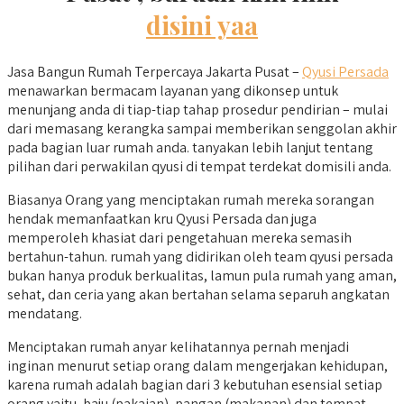
disini yaa
Jasa Bangun Rumah Terpercaya Jakarta Pusat –
Qyusi Persada
menawarkan bermacam layanan yang dikonsep untuk
menunjang anda di tiap-tiap tahap prosedur pendirian – mulai
dari memasang kerangka sampai memberikan senggolan akhir
pada bagian luar rumah anda. tanyakan lebih lanjut tentang
pilihan dari perwakilan qyusi di tempat terdekat domisili anda.
Biasanya Orang yang menciptakan rumah mereka sorangan
hendak memanfaatkan kru Qyusi Persada dan juga
memperoleh khasiat dari pengetahuan mereka semasih
bertahun-tahun. rumah yang didirikan oleh team qyusi persada
bukan hanya produk berkualitas, lamun pula rumah yang aman,
sehat, dan ceria yang akan bertahan selama separuh angkatan
mendatang.
Menciptakan rumah anyar kelihatannya pernah menjadi
inginan menurut setiap orang dalam mengerjakan kehidupan,
karena rumah adalah bagian dari 3 kebutuhan esensial setiap
orang yaitu, baju (pakaian), pangan (makanan) dan tempat