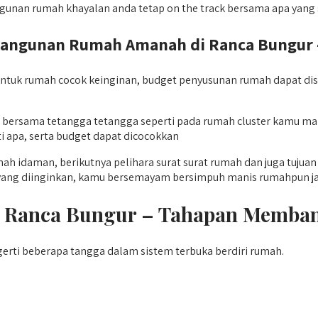
nan rumah khayalan anda tetap on the track bersama apa yang 
ngunan Rumah Amanah di Ranca Bungur – 
uk rumah cocok keinginan, budget penyusunan rumah dapat dis
aras bersama tetangga tetangga seperti pada rumah cluster k
 apa, serta budget dapat dicocokkan
mah idaman, berikutnya pelihara surat surat rumah dan juga tuju
yang diinginkan, kamu bersemayam bersimpuh manis rumahpun ja
i Ranca Bungur – Tahapan Memb
rti beberapa tangga dalam sistem terbuka berdiri rumah.