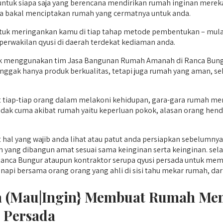
ntuk siapa saja yang berencana mendirikan rumah inginan mereka s
 bakal menciptakan rumah yang cermatnya untuk anda.
ntuk meringankan kamu di tiap tahap metode pembentukan – mul
i perwakilan qyusi di daerah terdekat kediaman anda.
 menggunakan tim Jasa Bangunan Rumah Amanah di Ranca Bungu
nggak hanya produk berkualitas, tetapi juga rumah yang aman, se
 tiap-tiap orang dalam melakoni kehidupan, gara-gara rumah meru
tidak cuma akibat rumah yaitu keperluan pokok, alasan orang hen
hal yang wajib anda lihat atau patut anda persiapkan sebelumny
 yang dibangun amat sesuai sama keinginan serta keinginan. sela
a Bungur ataupun kontraktor serupa qyusi persada untuk memin
bersama orang orang yang ahli di sisi tahu mekar rumah, dari mulai
ika (Mau|Ingin} Membuat Rumah M
 Persada