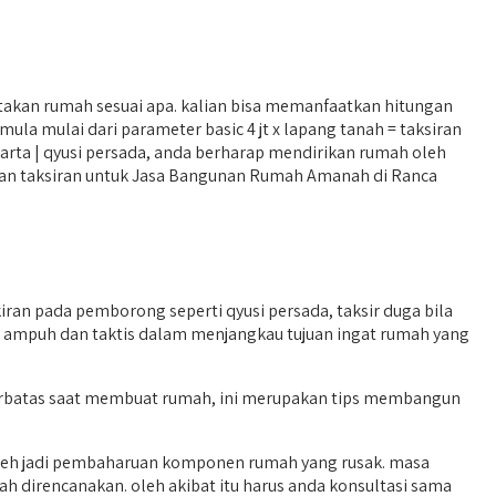
kan rumah sesuai apa. kalian bisa memanfaatkan hitungan
la mulai dari parameter basic 4 jt x lapang tanah = taksiran
arta | qyusi persada, anda berharap mendirikan rumah oleh
wiskan taksiran untuk Jasa Bangunan Rumah Amanah di Ranca
n pada pemborong seperti qyusi persada, taksir duga bila
ing ampuh dan taktis dalam menjangkau tujuan ingat rumah yang
 terbatas saat membuat rumah, ini merupakan tips membangun
leh jadi pembaharuan komponen rumah yang rusak. masa
 direncanakan. oleh akibat itu harus anda konsultasi sama