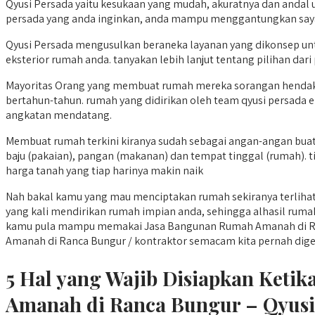
Qyusi Persada yaitu kesukaan yang mudah, akuratnya dan andal u
persada yang anda inginkan, anda mampu menggantungkan saya
Qyusi Persada mengusulkan beraneka layanan yang dikonsep u
eksterior rumah anda. tanyakan lebih lanjut tentang pilihan dar
Mayoritas Orang yang membuat rumah mereka sorangan hendak
bertahun-tahun. rumah yang didirikan oleh team qyusi persada e
angkatan mendatang.
Membuat rumah terkini kiranya sudah sebagai angan-angan buat
baju (pakaian), pangan (makanan) dan tempat tinggal (rumah). 
harga tanah yang tiap harinya makin naik
Nah bakal kamu yang mau menciptakan rumah sekiranya terlihat 
yang kali mendirikan rumah impian anda, sehingga alhasil rumah
kamu pula mampu memakai Jasa Bangunan Rumah Amanah di Ranc
Amanah di Ranca Bungur / kontraktor semacam kita pernah digenapi 
5 Hal yang Wajib Disiapkan Ket
Amanah di Ranca Bungur – Qyusi