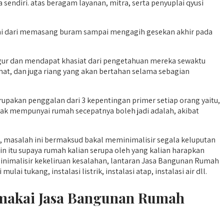
endiri. atas beragam layanan, mitra, serta penyuplai qyusi
ai dari memasang buram sampai mengagih gesekan akhir pada
r dan mendapat khasiat dari pengetahuan mereka sewaktu
hat, dan juga riang yang akan bertahan selama sebagian
pakan penggalan dari 3 kepentingan primer setiap orang yaitu,
dak mempunyai rumah secepatnya boleh jadi adalah, akibat
a, masalah ini bermaksud bakal meminimalisir segala keluputan
in itu supaya rumah kalian serupa oleh yang kalian harapkan
imalisir kekeliruan kesalahan, lantaran Jasa Bangunan Rumah
 tukang, instalasi listrik, instalasi atap, instalasi air dll.
emakai Jasa Bangunan Rumah