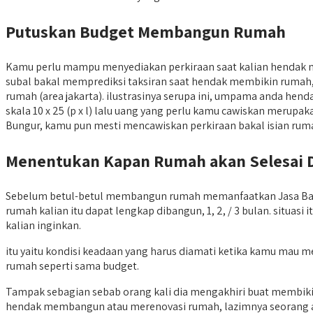
Putuskan Budget Membangun Rumah
Kamu perlu mampu menyediakan perkiraan saat kalian hendak 
subal bakal memprediksi taksiran saat hendak membikin rumah, s
rumah (area jakarta). ilustrasinya serupa ini, umpama anda he
skala 10 x 25 (p x l) lalu uang yang perlu kamu cawiskan merupa
Bungur, kamu pun mesti mencawiskan perkiraan bakal isian rumah 
Menentukan Kapan Rumah akan Selesai 
Sebelum betul-betul membangun rumah memanfaatkan Jasa Bangu
rumah kalian itu dapat lengkap dibangun, 1, 2, / 3 bulan. situ
kalian inginkan.
itu yaitu kondisi keadaan yang harus diamati ketika kamu mau
rumah seperti sama budget.
Tampak sebagian sebab orang kali dia mengakhiri buat membi
hendak membangun atau merenovasi rumah, lazimnya seorang aca