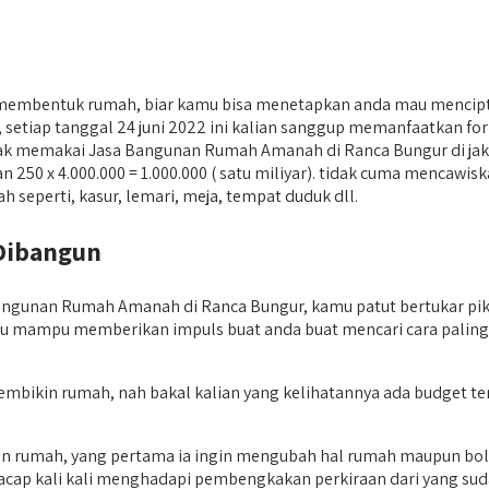
membentuk rumah, biar kamu bisa menetapkan anda mau mencipta
etiap tanggal 24 juni 2022 ini kalian sanggup memanfaatkan formu
ndak memakai Jasa Bangunan Rumah Amanah di Ranca Bungur di jak
kan 250 x 4.000.000 = 1.000.000 ( satu miliyar). tidak cuma menca
seperti, kasur, lemari, meja, tempat duduk dll.
Dibangun
nan Rumah Amanah di Ranca Bungur, kamu patut bertukar pikira
asi itu mampu memberikan impuls buat anda buat mencari cara pal
 membikin rumah, nah bakal kalian yang kelihatannya ada budget
kin rumah, yang pertama ia ingin mengubah hal rumah maupun bo
p kali kali menghadapi pembengkakan perkiraan dari yang sudah