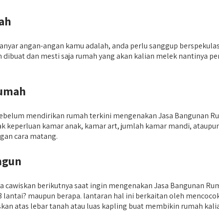
ah
nyar angan-angan kamu adalah, anda perlu sanggup berspekulas
kan dibuat dan mesti saja rumah yang akan kalian melek nantiny
Rumah
an sebelum mendirikan rumah terkini mengenakan Jasa Bangunan R
k keperluan kamar anak, kamar art, jumlah kamar mandi, ataup
engan cara matang.
ngun
nda cawiskan berikutnya saat ingin mengenakan Jasa Bangunan R
3 lantai? maupun berapa. lantaran hal ini berkaitan oleh mencoc
skan atas lebar tanah atau luas kapling buat membikin rumah kali