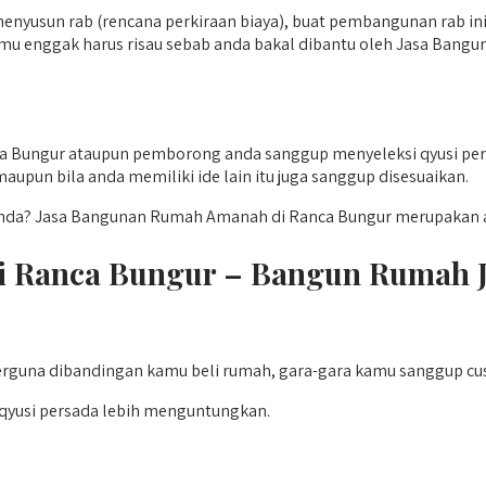
t menyusun rab (rencana perkiraan biaya), buat pembangunan rab i
mu enggak harus risau sebab anda bakal dibantu oleh Jasa Bang
Bungur ataupun pemborong anda sanggup menyeleksi qyusi persa
upun bila anda memiliki ide lain itu juga sanggup disesuaikan.
nda? Jasa Bangunan Rumah Amanah di Ranca Bungur merupakan an
 Ranca Bungur – Bangun Rumah J
erguna dibandingan kamu beli rumah, gara-gara kamu sanggup cu
qyusi persada lebih menguntungkan.