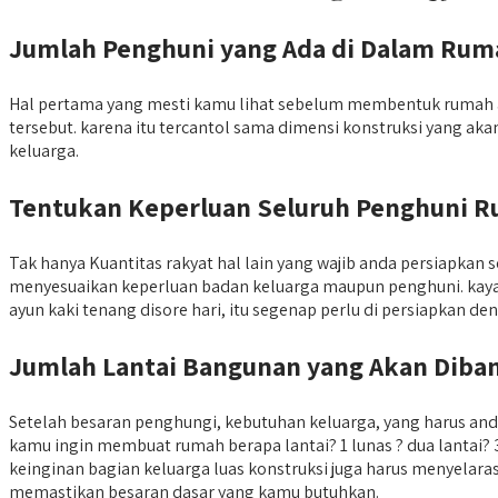
Jumlah Penghuni yang Ada di Dalam Rum
Hal pertama yang mesti kamu lihat sebelum membentuk rumah a
tersebut. karena itu tercantol sama dimensi konstruksi yang a
keluarga.
Tentukan Keperluan Seluruh Penghuni 
Tak hanya Kuantitas rakyat hal lain yang wajib anda persiapk
menyesuaikan keperluan badan keluarga maupun penghuni. kaya
ayun kaki tenang disore hari, itu segenap perlu di persiapkan d
Jumlah Lantai Bangunan yang Akan Diba
Setelah besaran penghungi, kebutuhan keluarga, yang harus a
kamu ingin membuat rumah berapa lantai? 1 lunas ? dua lantai? 
keinginan bagian keluarga luas konstruksi juga harus menyelara
memastikan besaran dasar yang kamu butuhkan.