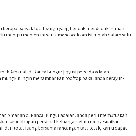
i berapa banyak total warga yang hendak menduduki rumah
a perlu mampu memenuhi serta mencocokkan isi rumah dalam satu
umah Amanah di Ranca Bungur | qyusi persada adalah
un mungkin ingin menambahkan rooftop bakal anda berayun-
umah Amanah di Ranca Bungur adalah, anda perlu memutuskan
okkan kepentingan personel keluarga, selain menyesuaikan
an dari total ruang bersama rancangan tata letak, kamu dapat