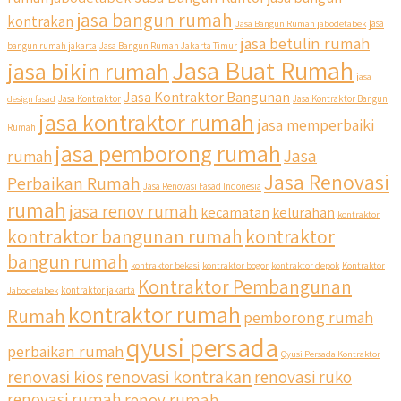
jasa bangun rumah
kontrakan
Jasa Bangun Rumah jabodetabek
jasa
jasa betulin rumah
bangun rumah jakarta
Jasa Bangun Rumah Jakarta Timur
Jasa Buat Rumah
jasa bikin rumah
jasa
Jasa Kontraktor Bangunan
design fasad
Jasa Kontraktor
Jasa Kontraktor Bangun
jasa kontraktor rumah
jasa memperbaiki
Rumah
jasa pemborong rumah
Jasa
rumah
Jasa Renovasi
Perbaikan Rumah
Jasa Renovasi Fasad Indonesia
rumah
jasa renov rumah
kecamatan
kelurahan
kontraktor
qyusipersada
kontraktor bangunan rumah
kontraktor
@qyusipersada
3 years ago
bangun rumah
Siapa yang udah masuk List untuk Bangun dan Renovasi
kontraktor bekasi
kontraktor bogor
kontraktor depok
Kontraktor
rumah Di @qyusipersada dengan sistem Cicilan ?? 🤗
Kontraktor Pembangunan
Jabodetabek
kontraktor jakarta
kontraktor rumah
Rumah
pemborong rumah
Untuk informasi lebih lanjut terkait program cicilan ini temen
temen bisa langsung klik link di bio yaa
qyusi persada
perbaikan rumah
Qyusi Persada Kontraktor
renovasi kios
renovasi kontrakan
renovasi ruko
#jasabangunrumahjakarta #jasarenovasirumahjakarta
#kontraktorjakarta #kontraktorbangunan
renovasi rumah
renov rumah