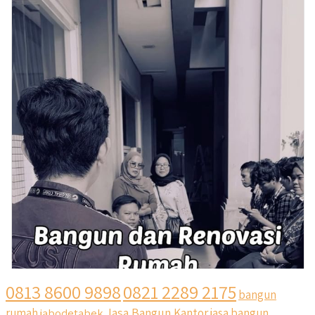
0813 8600 9898
0821 2289 2175
bangun
Jasa Bangun Kantor
rumah
jabodetabek
jasa bangun