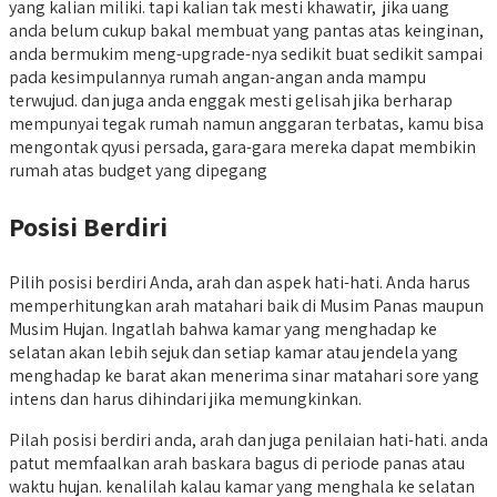
yang kalian miliki. tapi kalian tak mesti khawatir, jika uang
anda belum cukup bakal membuat yang pantas atas keinginan,
anda bermukim meng-upgrade-nya sedikit buat sedikit sampai
pada kesimpulannya rumah angan-angan anda mampu
terwujud. dan juga anda enggak mesti gelisah jika berharap
mempunyai tegak rumah namun anggaran terbatas, kamu bisa
mengontak qyusi persada, gara-gara mereka dapat membikin
rumah atas budget yang dipegang
Posisi Berdiri
Pilih posisi berdiri Anda, arah dan aspek hati-hati. Anda harus
memperhitungkan arah matahari baik di Musim Panas maupun
Musim Hujan. Ingatlah bahwa kamar yang menghadap ke
selatan akan lebih sejuk dan setiap kamar atau jendela yang
menghadap ke barat akan menerima sinar matahari sore yang
intens dan harus dihindari jika memungkinkan.
Pilah posisi berdiri anda, arah dan juga penilaian hati-hati. anda
patut memfaalkan arah baskara bagus di periode panas atau
waktu hujan. kenalilah kalau kamar yang menghala ke selatan