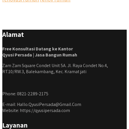
#kontraktorbangunanrumah #kontraktorbangunanjakarta
#kontraktorbekasi #kontraktorinteriorjakarta
#jasabangunrumahdepok #jasarenovasirumahbekasi
#jasadesainrumahmurah #jasadesainrumahjakarta
#kontraktorbangunanjabodetabek
Alamat
#jasabangunrumahjabodetabek #qyusipersada
Free Konsultasi Datang ke Kantor
Qyusi Persada | Jasa Bangun Rumah
Zam Zam Square Condet Unit 5A. Jl. Raya Condet No.4,
RT.10/RW.3, Balekambang, Kec. Kramat jati
Phone: 0821-2289-2175
E-mail: Hallo.QyusiPersada@Gmail.Com
Website: https://qyusipersada.com
Layanan