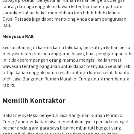
Supaya prosedur penyusunan rumah kalian bergerak dengan
lancar, dan juga enggak melawan ketentuan setempat kami
sarankan kalian bakal memelihara imb lebih-lebih dahulu.
Qyusi Persada juga dapat menolong Anda dalam pengurusan
IMB.
Menyusun RAB
Seusai planing di karena kamu lakukan, berikutnya kalian perlu
menyusun rab (rencana anggaran biaya), buat penggarapan rab
ini tidak serampangan orang mampu mengisi, kalian mesti
wawasan tentang bangunan untuk dapat menyusub sebuah rab,
tetapi kalian enggak butuh resah lantaran kamu bakal dibantu
oleh Jasa Bangunan Rumah Murah di Curug untuk membentuk
rab itu
Memilih Kontraktor
Bakal menyeleksi penyedia Jasa Bangunan Rumah Murah di
Curug / anemer kalian bisa menentukan qyusi persada menjadi
patner anda. gara-gara saya bisa membuntuti budget yang