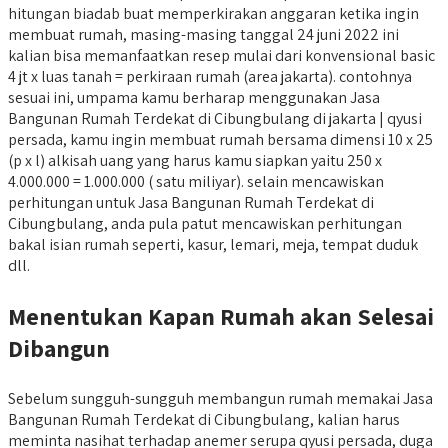
hitungan biadab buat memperkirakan anggaran ketika ingin
membuat rumah, masing-masing tanggal 24 juni 2022 ini
kalian bisa memanfaatkan resep mulai dari konvensional basic
4 jt x luas tanah = perkiraan rumah (area jakarta). contohnya
sesuai ini, umpama kamu berharap menggunakan Jasa
Bangunan Rumah Terdekat di Cibungbulang di jakarta | qyusi
persada, kamu ingin membuat rumah bersama dimensi 10 x 25
(p x l) alkisah uang yang harus kamu siapkan yaitu 250 x
4.000.000 = 1.000.000 ( satu miliyar). selain mencawiskan
perhitungan untuk Jasa Bangunan Rumah Terdekat di
Cibungbulang, anda pula patut mencawiskan perhitungan
bakal isian rumah seperti, kasur, lemari, meja, tempat duduk
dll.
Menentukan Kapan Rumah akan Selesai
Dibangun
Sebelum sungguh-sungguh membangun rumah memakai Jasa
Bangunan Rumah Terdekat di Cibungbulang, kalian harus
meminta nasihat terhadap anemer serupa qyusi persada, duga