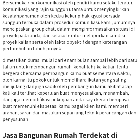
Bersemuka / berkomunikasi oleh pendiri kamu selaku teratur.
komunikasi yang rajin sungguh utama untuk menyingkirkan
kesalahpahaman oleh kedua kekar pihak. qyusi persada
sungguh terbuka dalam prosedur komunikasi. kami, umumnya
menciptakan group chat, dalam menginformasaikan situasi di
proyek pada anda, dan selaku teratur melaporkan kondisi
proyek kalian serta oleh fakta obyektif dengan keterangan
pertumbuhan tubuh proyek.
dimestikan durasi mulai dari enam bulan sampai lebih dari satu
tahun untuk membangun rumah. kenalilah jika kalian tentu
bergerak bersama pembangun kamu buat sementara waktu,
oleh karna itu pokok untuk memelihara ikatan yang saling
menjulang dan juga sadik oleh pembangun kamu akibat acap
kali kali terlihat keperluan buat menyesuaikan, menambah,
dan juga memodifikasi pekerjaan anda. saya kerap berupaya
buat memenuhi ekspetasi kamu bagai klien kami. memberi
arahan, saran dan masukan sepanjang teknik perancangan dan
penyusunan
Jasa Bangunan Rumah Terdekat di