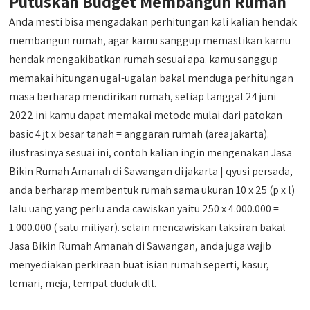
Putuskan Budget Membangun Rumah
Anda mesti bisa mengadakan perhitungan kali kalian hendak
membangun rumah, agar kamu sanggup memastikan kamu
hendak mengakibatkan rumah sesuai apa. kamu sanggup
memakai hitungan ugal-ugalan bakal menduga perhitungan
masa berharap mendirikan rumah, setiap tanggal 24 juni
2022 ini kamu dapat memakai metode mulai dari patokan
basic 4 jt x besar tanah = anggaran rumah (area jakarta).
ilustrasinya sesuai ini, contoh kalian ingin mengenakan Jasa
Bikin Rumah Amanah di Sawangan di jakarta | qyusi persada,
anda berharap membentuk rumah sama ukuran 10 x 25 (p x l)
lalu uang yang perlu anda cawiskan yaitu 250 x 4.000.000 =
1.000.000 ( satu miliyar). selain mencawiskan taksiran bakal
Jasa Bikin Rumah Amanah di Sawangan, anda juga wajib
menyediakan perkiraan buat isian rumah seperti, kasur,
lemari, meja, tempat duduk dll.